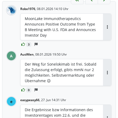
Robo1976
,
08.01.2026 14:10 Uhr
MoonLake Immunotherapeutics
Announces Positive Outcome from Type
B Meeting with U.S. FDA and Announces
Antwor
Investor Day
3
AusWien
,
08.01.2026 19:50 Uhr
A
Der Weg für Sonelokimab ist frei. Sobald
die Zulassung erfolgt, gibts mmN nur 2
möglichkeiten. Selbstvermarktung oder
Antwor
Übernahme 😉
0
easypeasy66
,
27. Jun 14:31 Uhr
e
Die Ergebnisse bzw Informationen des
Investorentages vom 22.6. und die