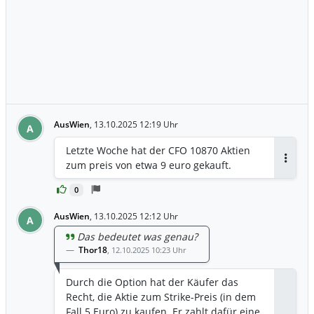
letztem Post am 13.0ktober ist die Aktie
von 10,66 auf etwa 14,60 gestiegen. Der
Freefloat ist gering, der Bärenanteil wird
von konstitutionellen Investoren
gehalten. Das ist keine Werbung und
keine empfehlung zum Kauf. Alle
Kursangaben sind rein spekulativ. Ich
bin investiert seit anfang Oktober.
AusWien
,
13.10.2025 12:19 Uhr
A
Letzte Woche hat der CFO 10870 Aktien
zum preis von etwa 9 euro gekauft.
Antwor
0
AusWien
,
13.10.2025 12:12 Uhr
A
Das bedeutet was genau?
Thor18
,
12.10.2025 10:23 Uhr
Durch die Option hat der Käufer das
Recht, die Aktie zum Strike-Preis (in dem
Fall 5 Euro) zu kaufen. Er zahlt dafür eine