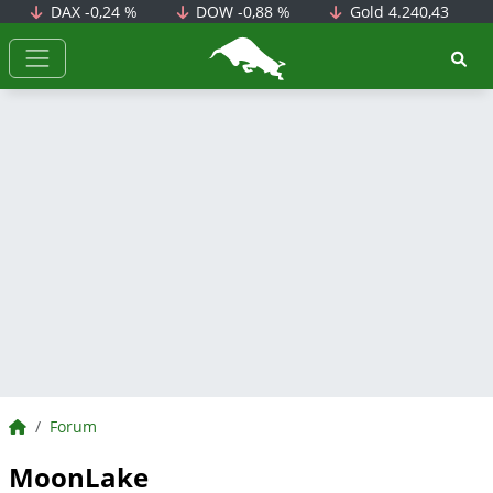
DAX
-0,24 %
DOW
-0,88 %
Gold
4.240,43
BörsenNEWS.de
BörsenNEWS.de
Forum
MoonLake