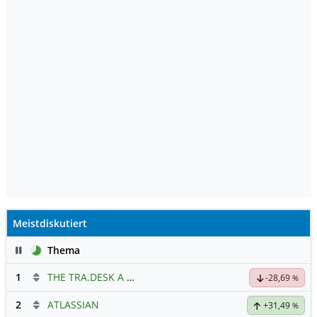
Meistdiskutiert
Pause
Thema
1
THE TRA.DESK A DL-,000001
Hauptdiskussion
-28,69
%
2
ATLASSIAN
+31,49
%