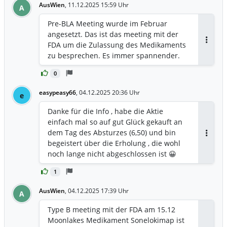
AusWien
,
11.12.2025 15:59 Uhr
A
Pre-BLA Meeting wurde im Februar
angesetzt. Das ist das meeting mit der
FDA um die Zulassung des Medikaments
Antwor
zu besprechen. Es immer spannender.
0
easypeasy66
,
04.12.2025 20:36 Uhr
e
Danke für die Info , habe die Aktie
einfach mal so auf gut Glück gekauft an
dem Tag des Absturzes (6,50) und bin
Antwor
begeistert über die Erholung , die wohl
noch lange nicht abgeschlossen ist 😀
1
AusWien
,
04.12.2025 17:39 Uhr
A
Type B meeting mit der FDA am 15.12
Moonlakes Medikament Sonelokimap ist