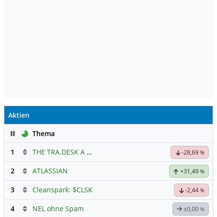
Aktien
Pause
Thema
1
THE TRA.DESK A DL-,000001
Hauptdiskussion
-28,69
%
2
ATLASSIAN
+31,49
%
3
Cleanspark: $CLSK
-2,44
%
4
NEL ohne Spam
±0,00
%