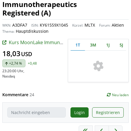
Immunotherapeutics
Registered (A)
A3DFA7
KY61559X1045
MLTX
Aktien
WKN:
ISIN:
Kürzel:
Forum:
Hauptdiskussion
Thema:
Kurs MoonLake Immunotherapeutics Registered (A)
1T
3M
1J
5J
18,03
USD
+2,74 %
+0,48
23:20:00 Uhr
,
Nasdaq
Kommentare
24
Neu laden
Login
Registrieren