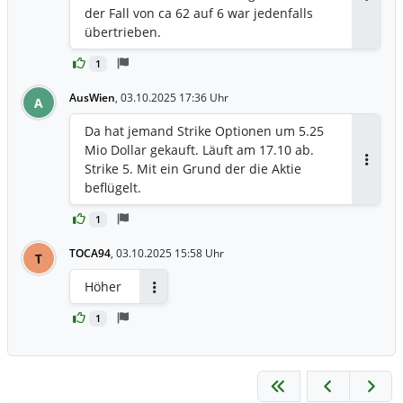
Antwor
der Fall von ca 62 auf 6 war jedenfalls
übertrieben.
1
AusWien
,
03.10.2025 17:36 Uhr
A
Da hat jemand Strike Optionen um 5.25
Mio Dollar gekauft. Läuft am 17.10 ab.
Strike 5. Mit ein Grund der die Aktie
Antwor
beflügelt.
1
TOCA94
,
03.10.2025 15:58 Uhr
T
Höher
Antworten
1