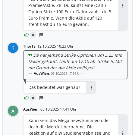
Prämie/Aktie. ZB: Du kaufst eine (Call-)
Antwor
Option Strike 100 Euro. Dafür zahlst du 5
Euro Prämie. Wenn die Aktie auf 120
steht hast du 15 euro gewinn.
0
Thor18
,
12.10.2025 10:23 Uhr
T
Da hat jemand Strike Optionen um 5.25 Mio
Dollar gekauft. Läuft am 17.10 ab. Strike 5. Mit
ein Grund der die Aktie beflügelt.
AusWien
,
03.10.2025 17:36 Uhr
Das bedeutet was genau?
Antworten
0
AusWien
,
03.10.2025 17:41 Uhr
A
Kann sein das Mega news kommen oder
doch die Merck Übernahme. Die
Reaktion auf diw Studienergebnisse und