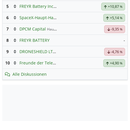
5
FREYR Battery Inc Registered Shs
Hauptdiskussion
+10,87
%
6
SpaceX-Haupt-Hauptforum
+5,14
%
7
DPCM Capital
Hauptdiskussion
-9,35
%
8
FREYR BATTERY
-
9
DRONESHIELD LTD
Hauptdiskussion
-4,76
%
10
Freunde der Telekom
+4,90
%
Alle Diskussionen