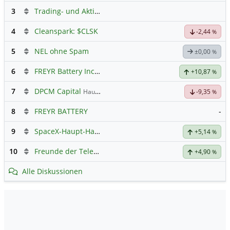
3
Trading- und Aktien-Chat
4
Cleanspark: $CLSK
-2,44
%
5
NEL ohne Spam
±0,00
%
6
FREYR Battery Inc Registered Shs
Hauptdiskussion
+10,87
%
7
DPCM Capital
Hauptdiskussion
-9,35
%
8
FREYR BATTERY
-
9
SpaceX-Haupt-Hauptforum
+5,14
%
10
Freunde der Telekom
+4,90
%
Alle Diskussionen