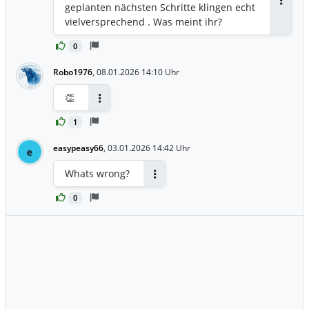
geplanten nächsten Schritte klingen echt
Antwor
vielversprechend . Was meint ihr?
0
Robo1976
,
08.01.2026 14:10 Uhr
👏
Antworten
1
easypeasy66
,
03.01.2026 14:42 Uhr
e
Whats wrong?
Antworten
0