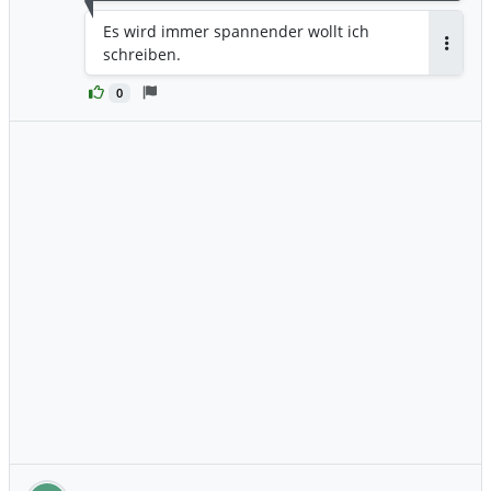
Es wird immer spannender wollt ich
schreiben.
Antwor
0