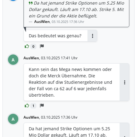
Da hat jemand Strike Optionen um 5.25 Mio
Dollar gekauft. Läuft am 17.10 ab. Strike 5. Mit
ein Grund der die Aktie beflügelt.
AusWien
,
03.10.2025 17:36 Uhr
Das bedeutet was genau?
Antworten
0
AusWien
,
03.10.2025 17:41 Uhr
A
Kann sein das Mega news kommen oder
doch die Merck Übernahme. Die
Reaktion auf diw Studienergebnisse und
Antwor
der Fall von ca 62 auf 6 war jedenfalls
übertrieben.
1
AusWien
,
03.10.2025 17:36 Uhr
A
Da hat jemand Strike Optionen um 5.25
Mio Dollar gekauft. Läuft am 17.10 ab.