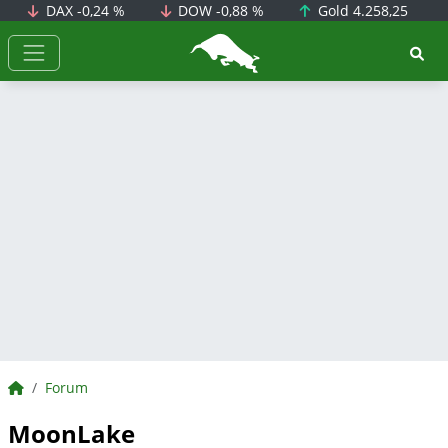
DAX
-0,24 %
DOW
-0,88 %
Gold
4.258,25
BörsenNEWS.de
BörsenNEWS.de
Forum
MoonLake