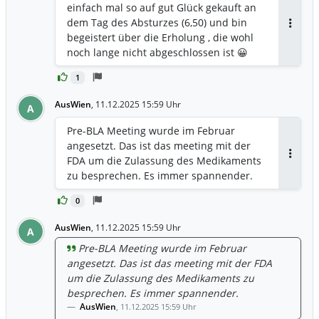
abgelehnt. Das war vor dem Fall als die
einfach mal so auf gut Glück gekauft an
Aktie noch über 60 wert war. Analysten
dem Tag des Absturzes (6,50) und bin
spekulieren mit einem wert zwischen 80
Antwor
begeistert über die Erholung , die wohl
und 120, manche sogar mit 210 (nach
noch lange nicht abgeschlossen ist 😀
fundierten modellrechnungen) sollte
Moonlake aufgekauft werden. Ich halte
1
40-60 ohne Übernahme realistisch. Der
AusWien
,
11.12.2025 15:59 Uhr
A
Marktwert für sen Verkauf des
Medikaments ist auf der Moonlake
Pre-BLA Meeting wurde im Februar
Homepage nachzulesen. Seit meinem
angesetzt. Das ist das meeting mit der
letztem Post am 13.0ktober ist die Aktie
FDA um die Zulassung des Medikaments
Antwor
von 10,66 auf etwa 14,60 gestiegen. Der
zu besprechen. Es immer spannender.
Freefloat ist gering, der Bärenanteil wird
von konstitutionellen Investoren
0
gehalten. Das ist keine Werbung und
AusWien
keine empfehlung zum Kauf. Alle
,
11.12.2025 15:59 Uhr
A
Kursangaben sind rein spekulativ. Ich
Pre-BLA Meeting wurde im Februar
bin investiert seit anfang Oktober.
angesetzt. Das ist das meeting mit der FDA
um die Zulassung des Medikaments zu
besprechen. Es immer spannender.
AusWien
,
11.12.2025 15:59 Uhr