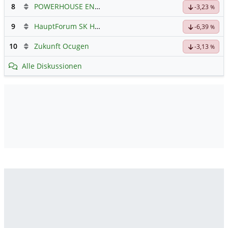
8
POWERHOUSE ENERGY GROUP
Hauptdiskussion
-3,23
%
9
HauptForum SK HYNIC
-6,39
%
10
Zukunft Ocugen
-3,13
%
Alle Diskussionen