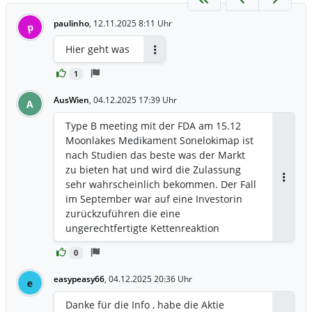
paulinho
,
12.11.2025 8:11 Uhr
p
Hier geht was
Antworten
1
AusWien
,
04.12.2025 17:39 Uhr
A
Type B meeting mit der FDA am 15.12
Moonlakes Medikament Sonelokimap ist
nach Studien das beste was der Markt
zu bieten hat und wird die Zulassung
sehr wahrscheinlich bekommen. Der Fall
Antwor
im September war auf eine Investorin
zurückzuführen die eine
ungerechtfertigte Kettenreaktion
ausgelöst hat. Grund war 1 Patient in der
0
Placebo studie. Die Aktie fiel auf unter 6
und ist seitdem stetig im steigen. Merck
easypeasy66
,
04.12.2025 20:36 Uhr
e
wollte Moonlake schon auskaufen (etwa
47$ pro Aktie) und Moonlake hat
Danke für die Info , habe die Aktie