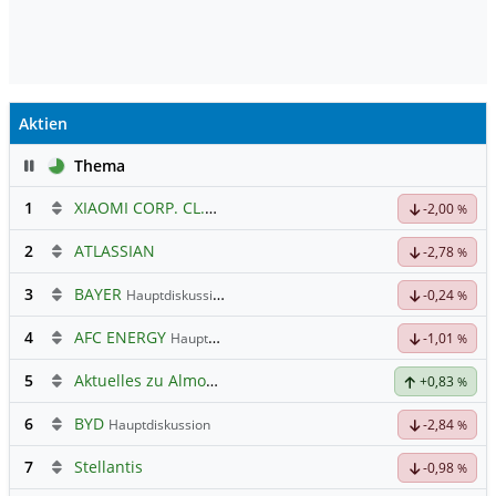
Aktien
Pause
Thema
1
XIAOMI CORP. CL.B
Hauptdiskussion
-2,00
%
2
ATLASSIAN
-2,78
%
3
BAYER
Hauptdiskussion
-0,24
%
4
AFC ENERGY
Hauptdiskussion
-1,01
%
5
Aktuelles zu Almonty Industries
+0,83
%
6
BYD
Hauptdiskussion
-2,84
%
7
Stellantis
-0,98
%