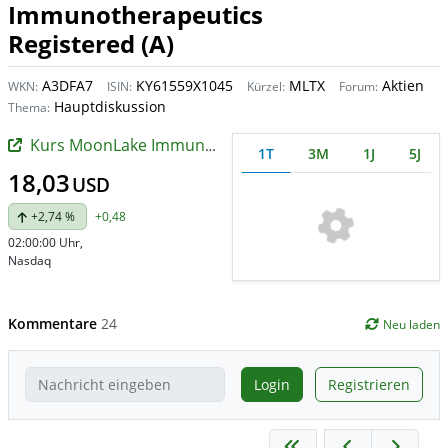
Immunotherapeutics
Registered (A)
A3DFA7
KY61559X1045
MLTX
Aktien
WKN:
ISIN:
Kürzel:
Forum:
Hauptdiskussion
Thema:
Kurs MoonLake Immunotherapeutics Registered (A)
1T
3M
1J
5J
18,03
USD
+2,74 %
+0,48
02:00:00 Uhr
,
Nasdaq
Kommentare
24
Neu laden
Login
Registrieren