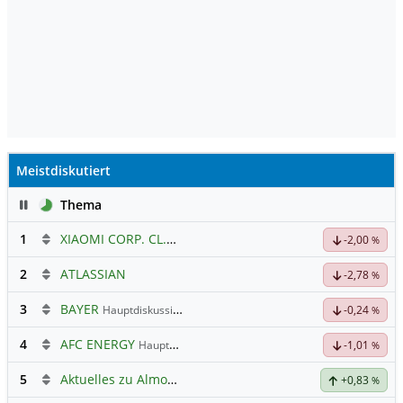
Meistdiskutiert
Pause
Thema
1
XIAOMI CORP. CL.B
Hauptdiskussion
-2,00
%
2
ATLASSIAN
-2,78
%
3
BAYER
Hauptdiskussion
-0,24
%
4
AFC ENERGY
Hauptdiskussion
-1,01
%
5
Aktuelles zu Almonty Industries
+0,83
%