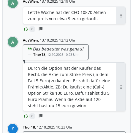
AusWien
,
13.10.2025 12:19 Uhr
A
Letzte Woche hat der CFO 10870 Aktien
zum preis von etwa 9 euro gekauft.
Antwor
0
AusWien
,
13.10.2025 12:12 Uhr
A
Das bedeutet was genau?
Thor18
,
12.10.2025 10:23 Uhr
Durch die Option hat der Käufer das
Recht, die Aktie zum Strike-Preis (in dem
Fall 5 Euro) zu kaufen. Er zahlt dafür eine
Prämie/Aktie. ZB: Du kaufst eine (Call-)
Antwor
Option Strike 100 Euro. Dafür zahlst du 5
Euro Prämie. Wenn die Aktie auf 120
steht hast du 15 euro gewinn.
0
Thor18
,
12.10.2025 10:23 Uhr
T