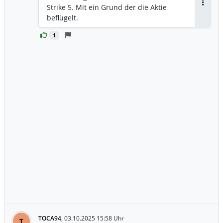
Strike 5. Mit ein Grund der die Aktie
Antwor
beflügelt.
1
TOCA94
,
03.10.2025 15:58 Uhr
T