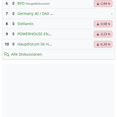
6
BYD
Hauptdiskussion
-2,84
%
7
Germany 40 / DAX Prognose
-
8
Stellantis
-0,98
%
9
POWERHOUSE ENERGY GROUP
Hauptdiskussion
-3,23
%
10
HauptForum SK HYNIC
-6,39
%
Alle Diskussionen