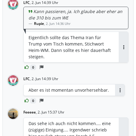
LFC
,
2. Jun 14:39 Uhr
Kann passieren, ja. Ich glaube aber eher an
die 310 bis zum WE
Rupie
,
2. Jun 14:36 Uhr
Eigentlich sollte das Thema Iran für
Trump vom Tisch kommen, Stichwort
Heim-WM. Dann sollte es hier dauerhaft
Antwor
steigen.
0
LFC
,
2. Jun 14:39 Uhr
Aber es ist momentan unvorhersehbar.
Antworte
0
Feeeee
,
2. Jun 15:37 Uhr
Das sehe ich auch nicht kommen.... eine
(zügige) Einigung.... Irgendwer schrieb