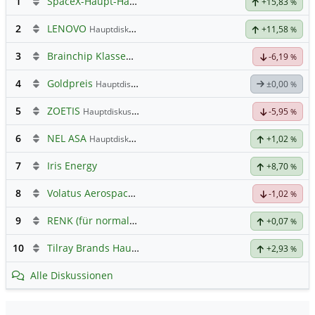
1
SpaceX-Haupt-Hauptforum
+15,83
%
2
LENOVO
Hauptdiskussion
+11,58
%
3
Brainchip Klassengruppe
-6,19
%
4
Goldpreis
Hauptdiskussion
±0,00
%
5
ZOETIS
Hauptdiskussion
-5,95
%
6
NEL ASA
Hauptdiskussion
+1,02
%
7
Iris Energy
+8,70
%
8
Volatus Aerospace (Offener Austausch)
-1,02
%
9
RENK (für normale, sachliche Kommunikation!)
+0,07
%
10
Tilray Brands Hauptforum
+2,93
%
Alle Diskussionen