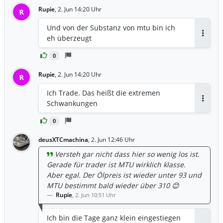
Rupie
,
2. Jun 14:20 Uhr
R
Und von der Substanz von mtu bin ich
eh überzeugt
Antwor
0
Rupie
,
2. Jun 14:20 Uhr
R
Ich Trade. Das heißt die extremen
Schwankungen
Antwor
0
deusXTCmachina
,
2. Jun 12:46 Uhr
Versteh gar nicht dass hier so wenig los ist.
Gerade für trader ist MTU wirklich klasse.
Aber egal. Der Ölpreis ist wieder unter 93 und
MTU bestimmt bald wieder über 310 😊
Rupie
,
2. Jun 10:51 Uhr
Ich bin die Tage ganz klein eingestiegen