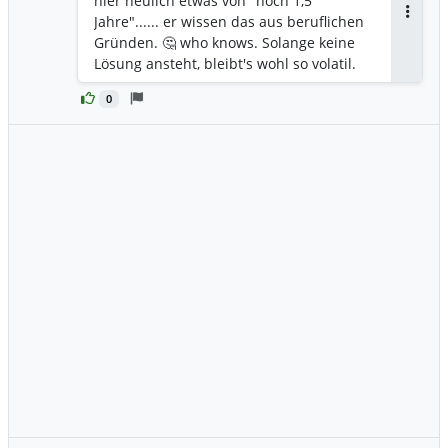
hier neulich etwas von "noch 1,5
Jahre"...... er wissen das aus beruflichen
Antwor
Gründen. 🤔 who knows. Solange keine
Lösung ansteht, bleibt's wohl so volatil.
0