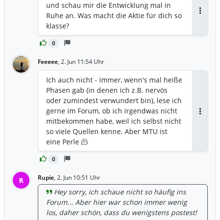
und schau mir die Entwicklung mal in
Ruhe an. Was macht die Aktie für dich so
Antwor
klasse?
0
Feeeee
,
2. Jun 11:54 Uhr
Ich auch nicht - immer, wenn's mal heiße
Phasen gab (in denen ich z.B. nervös
oder zumindest verwundert bin), lese ich
gerne im Forum, ob ich irgendwas nicht
Antwor
mitbekommen habe, weil ich selbst nicht
so viele Quellen kenne. Aber MTU ist
eine Perle 🫠
0
Rupie
,
2. Jun 10:51 Uhr
R
Hey sorry, ich schaue nicht so häufig ins
Forum... Aber hier war schon immer wenig
los, daher schön, dass du wenigstens postest!