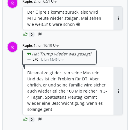
Rupie
,
2. Jun 6:51 Uhr
R
Der Ölpreis kommt zurück, also wird
MTU heute wieder steigen. Mal sehen
Antwor
wie weit.310 wäre schön 😅
0
Rupie
,
1. Jun 16:19 Uhr
R
Hat Trump wieder was gesagt?
LFC
,
1. Jun 15:45 Uhr
Diesmal zeigt der Iran seine Muskeln.
Und das ist ein Problem für DT. Aber
ehrlich, er und seine Familie wird sicher
auch wieder etliche 100 Mio reicher in 3-
Antwor
4 Tagen. Spätestens Freutag kommt
wieder eine Beschwichtigung, wenn es
solange geht
0