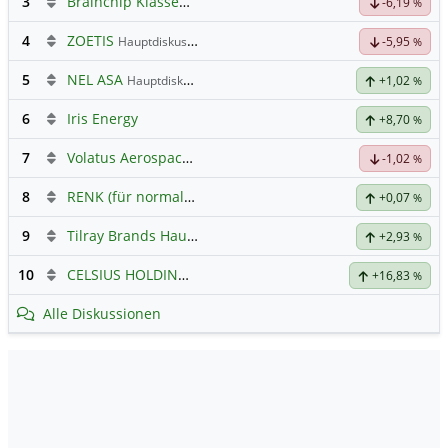
3
Brainchip Klassengruppe
-6,19
%
4
ZOETIS
Hauptdiskussion
-5,95
%
5
NEL ASA
Hauptdiskussion
+1,02
%
6
Iris Energy
+8,70
%
7
Volatus Aerospace (Offener Austausch)
-1,02
%
8
RENK (für normale, sachliche Kommunikation!)
+0,07
%
9
Tilray Brands Hauptforum
+2,93
%
10
CELSIUS HOLDINGS INC.
Hauptdiskussion
+16,83
%
Alle Diskussionen