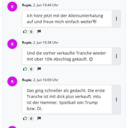
Rupie
,
2. Jun 10:44 Uhr
R
Ich höre jetzt mit der Alleinunterhalung
auf und freue mich einfach weiter👋
Antwor
0
Rupie
,
2. Jun 10:38 Uhr
R
Und die vorher verkaufte Tranche wieder
mit über 10% Abschlag gekauft. 😊
Antwor
0
Rupie
,
2. Jun 10:09 Uhr
R
Das ging schneller als gedacht. Die erste
Tranche ist mit dick plus verkauft. mtu
ist der Hammer. Spielball von Trump
Antwor
bzw. Öl.
0