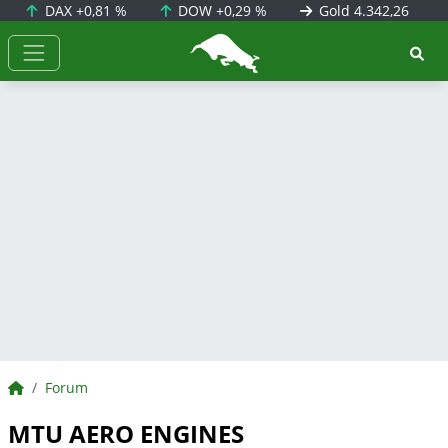
DAX
+0,81 %
DOW
+0,29 %
Gold
4.342,26
BörsenNEWS.de
BörsenNEWS.de
Forum
MTU AERO ENGINES