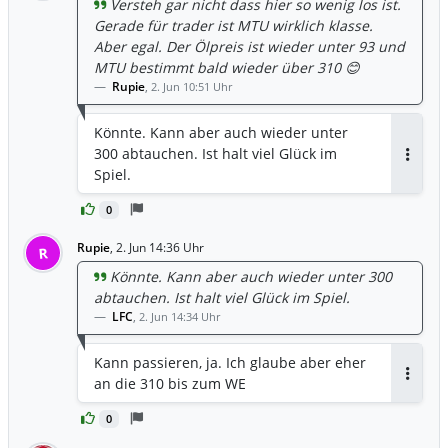
Versteh gar nicht dass hier so wenig los ist.
Gerade für trader ist MTU wirklich klasse.
Aber egal. Der Ölpreis ist wieder unter 93 und
MTU bestimmt bald wieder über 310 😊
Rupie
,
2. Jun 10:51 Uhr
Könnte. Kann aber auch wieder unter
300 abtauchen. Ist halt viel Glück im
Antwor
Spiel.
0
Rupie
,
2. Jun 14:36 Uhr
R
Könnte. Kann aber auch wieder unter 300
abtauchen. Ist halt viel Glück im Spiel.
LFC
,
2. Jun 14:34 Uhr
Kann passieren, ja. Ich glaube aber eher
an die 310 bis zum WE
Antwor
0