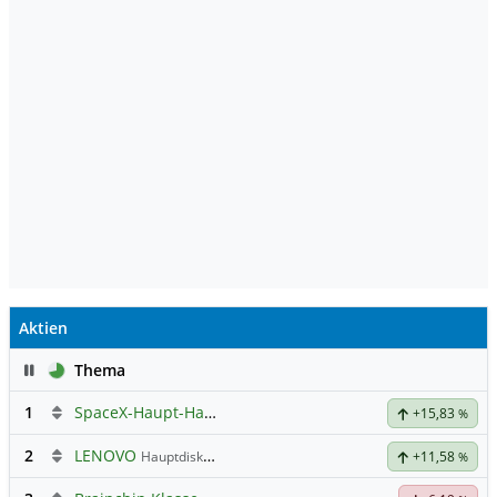
Aktien
Pause
Thema
1
SpaceX-Haupt-Hauptforum
+15,83
%
2
LENOVO
Hauptdiskussion
+11,58
%