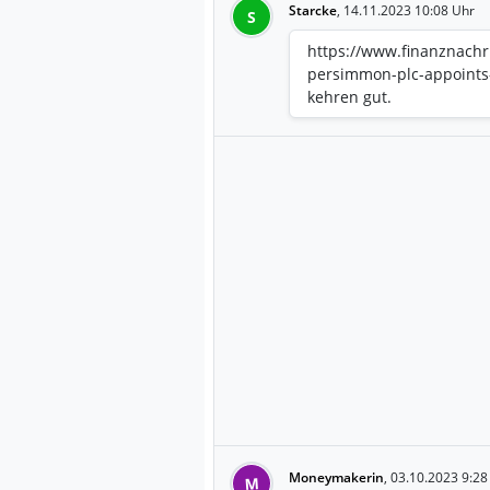
Starcke
,
14.11.2023 10:08 Uhr
S
https://www.finanznachr
persimmon-plc-appoints
kehren gut.
Moneymakerin
,
03.10.2023 9:28
M