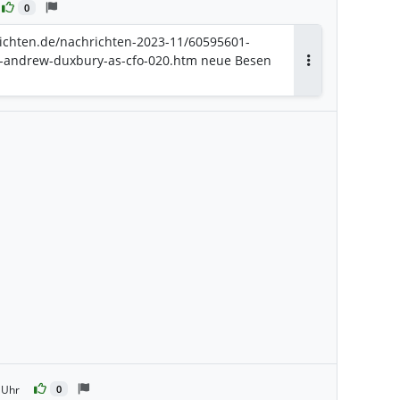
0
ichten.de/nachrichten-2023-11/60595601-
-andrew-duxbury-as-cfo-020.htm neue Besen
Antworten
 Uhr
0