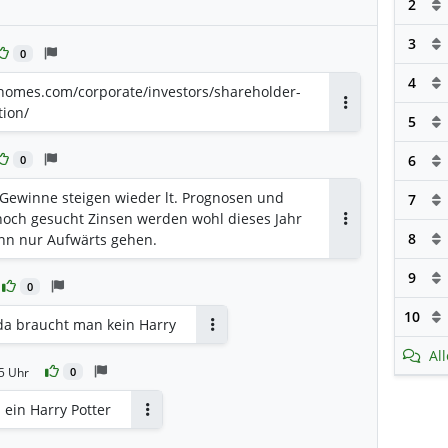
2
3
0
4
omes.com/corporate/investors/shareholder-
tion/
Antworten
5
6
0
t Gewinne steigen wieder lt. Prognosen und
7
och gesucht Zinsen werden wohl dieses Jahr
Antworten
8
nn nur Aufwärts gehen.
9
0
10
da braucht man kein Harry
Antworten
Al
5 Uhr
0
 ein Harry Potter
Antworten