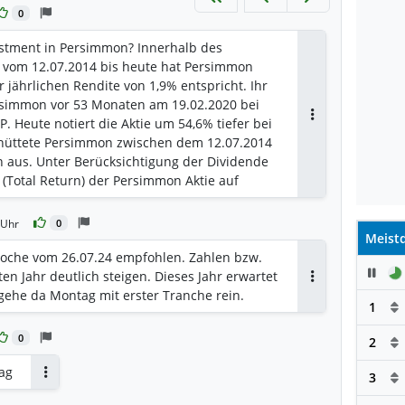
0
vestment in Persimmon? Innerhalb des
 vom 12.07.2014 bis heute hat Persimmon
r jährlichen Rendite von 1,9% entspricht. Ihr
ersimmon vor 53 Monaten am 19.02.2020 bei
. Heute notiert die Aktie um 54,6% tiefer bei
Antworten
hüttete Persimmon zwischen dem 12.07.2014
 aus. Unter Berücksichtigung der Dividende
 (Total Return) der Persimmon Aktie auf
 Rendite erhöht sich von 1,9% auf 8,9%. Die
h zu 15,2% aus Kursgewinnen und zu 84,8%
 Uhr
0
en.
Meistd
woche vom 26.07.24 empfohlen. Zahlen bzw.
Pau
n Jahr deutlich steigen. Dieses Jahr erwartet
Antworten
gehe da Montag mit erster Tranche rein.
1
0
2
lag
3
Antworten