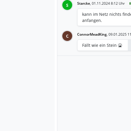
Starcke
,
01.11.2024 8:12 Uhr
S
kann im Netz nichts find
anfangen.
ConnorMeadKing
,
09.01.2025 1
C
Fällt wie ein Stein 🤮