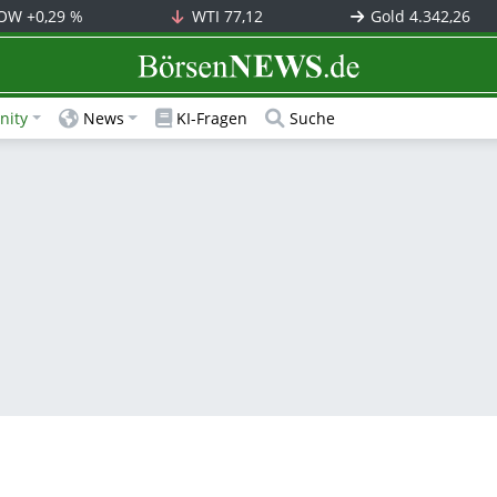
OW
+0,29 %
WTI
77,12
Gold
4.342,26
BörsenNEWS.de
ity
News
KI-Fragen
Suche