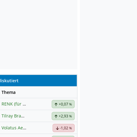
iskutiert
se
Thema
RENK (für normale, sachliche Kommunikation!)
+0,07
%
Tilray Brands Hauptforum
+2,93
%
Volatus Aerospace (Offener Austausch)
-1,02
%