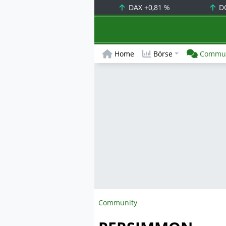
DAX
+0,81 %
D
Home
Börse
Commun
Community