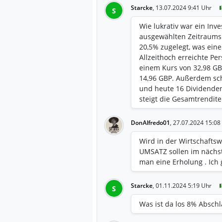
Starcke
,
13.07.2024 9:41 Uhr
S
Wie lukrativ war ein In
ausgewählten Zeitraums
20,5% zugelegt, was eine
Allzeithoch erreichte P
einem Kurs von 32,98 GBP
14,96 GBP. Außerdem sc
und heute 16 Dividenden
steigt die Gesamtrendite
134,4% und die jährliche
Gesamtrendite setzt sic
DonAlfredo01
,
27.07.2024 15:08
aus Dividenden zusamm
Wird in der Wirtschafts
UMSATZ sollen im nächste
man eine Erholung . Ich 
Starcke
,
01.11.2024 5:19 Uhr
S
Was ist da los 8% Absch