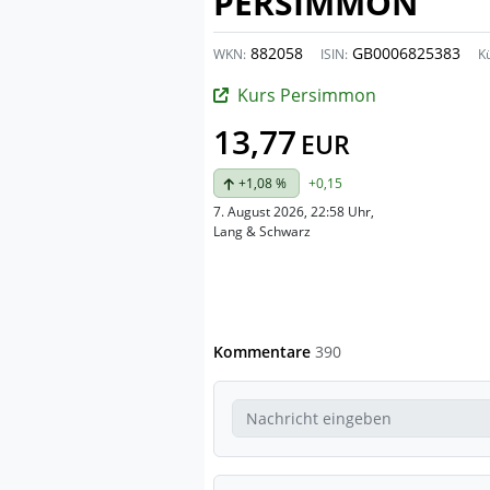
PERSIMMON
882058
GB0006825383
WKN:
ISIN:
Kü
Kurs Persimmon
13,77
EUR
+1,08 %
+0,15
7. August 2026, 22:58 Uhr
,
Lang & Schwarz
Kommentare
390