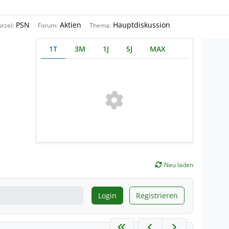
PSN
Aktien
Hauptdiskussion
rzel:
Forum:
Thema:
1T
3M
1J
5J
MAX
Neu laden
Login
Registrieren