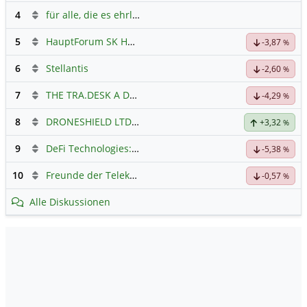
4
für alle, die es ehrlich meinen beim Traden.
5
HauptForum SK HYNIC
-3,87
%
6
Stellantis
-2,60
%
7
THE TRA.DESK A DL-,000001
Hauptdiskussion
-4,29
%
8
DRONESHIELD LTD
Hauptdiskussion
+3,32
%
9
DeFi Technologies: Eine Perle?
-5,38
%
10
Freunde der Telekom
-0,57
%
Alle Diskussionen