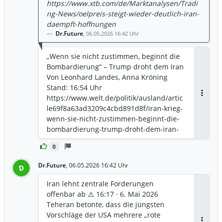
https://www.xtb.com/de/Marktanalysen/Tradi
ng-News/oelpreis-steigt-wieder-deutlich-iran-
daempft-hoffnungen
Dr.Future
,
06.05.2026 16:42 Uhr
„Wenn sie nicht zustimmen, beginnt die
Bombardierung“ – Trump droht dem Iran
Von Leonhard Landes, Anna Kröning
Stand: 16:54 Uhr
https://www.welt.de/politik/ausland/artic
Antwor
le69f8a63ad3209c4cbd891d8f/iran-krieg-
wenn-sie-nicht-zustimmen-beginnt-die-
bombardierung-trump-droht-dem-iran-
liveticker.html
0
Dr.Future
,
06.05.2026 16:42 Uhr
D
Iran lehnt zentrale Forderungen
offenbar ab ⚠️ 16:17 · 6. Mai 2026
Teheran betonte, dass die jüngsten
Vorschläge der USA mehrere „rote