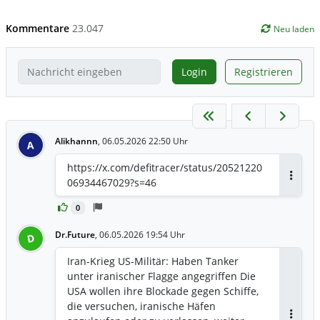
Kommentare
23.047
Neu laden
Login
Registrieren
Alikhannn
,
06.05.2026 22:50 Uhr
A
https://x.com/defitracer/status/20521220
06934467029?s=46
Antwor
0
Dr.Future
,
06.05.2026 19:54 Uhr
D
Iran-Krieg US-Militär: Haben Tanker
unter iranischer Flagge angegriffen Die
USA wollen ihre Blockade gegen Schiffe,
die versuchen, iranische Häfen