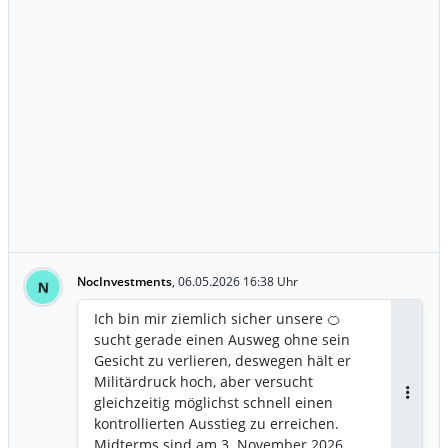
den Optimismus rund um mögliche
Friedensgespräche klar relativieren.
https://www.xtb.com/de/Marktanalysen/
Trading-News/oelpreis-steigt-wieder-
deutlich-iran-daempft-hoffnungen
NocInvestments
,
06.05.2026 16:38 Uhr
N
Ich bin mir ziemlich sicher unsere 🍊
sucht gerade einen Ausweg ohne sein
Gesicht zu verlieren, deswegen hält er
Militärdruck hoch, aber versucht
gleichzeitig möglichst schnell einen
Antwor
kontrollierten Ausstieg zu erreichen.
Midterms sind am 3. November 2026,