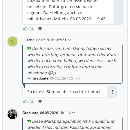
anzulaufen oder zu verlassen, weiter
Antwor
umsetzen. Dafür greifen sie nach
eigener Darstellung auch zu
militärischen Mitteln. 06.05.2026 - 19:42
Uhr
0
https://www.handelsblatt.com/politik/int
ernational/iran-krieg-us-militaer-haben-
Luscha
,
06.05.2026 18:57 Uhr
L
tanker-unter-iranischer-flagge-
Die Insider rund um Donny haben sicher
angegriffen/100222687.html
wieder prächtig verdient. Und wenn der Kurs
wieder nach oben ballert, werden sie es auch
wieder rechtzeitig erfahren und schön
absahnen 🤡🍊
Graduate
,
06.05.2026 13:54 Uhr
So ist es!!!Stimme dir zu,echt kriminell
Antworten
0
Graduate
,
06.05.2026 18:11 Uhr
Diese Marktmanipulation ist kriminell und
wieder Axios mit den Pakistanis zusammen,