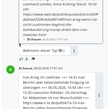
Leonhard Landes, Anna Kröning Stand: 16:54
Uhr
https://www.welt.de/politik/ausland/article69f
8a63ad3209c4cbd891d8f/iran-krieg-wenn-sie-
nicht-zustimmen-beginnt-die-
bombardierung-trump-droht-dem-iran-
liveticker.html
Dr.Future
,
06.05.2026 17:01 Uhr
Wahnsinn dieser Typ 🤡🍊
Antworten
0
Dr.Future
,
06.05.2026 17:01 Uhr
D
Iran-Krieg im Liveticker +++ 16:53 Iran:
Bericht über bevorstehende Einigung ist
überzogen +++ 06.05.2026, 16:54 Uhr +++
15:50 Iranischer Politiker: US-Vorschlag
für Abkommen ist nur Wunschzettel +++
Antwor
https://www.n-tv.de/politik/16-53-Iran-
Bericht-ueber-bevorstehende-Einigung-