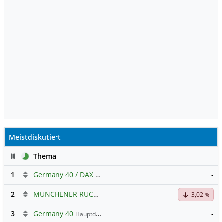
s/2026/04/21/trump-approval-iran-
economy-cost-of-living-poll/8f5e322e-
3dbd-11f1-bb46-
ed564688d953_story.html?utm_source
Meistdiskutiert
Pause
Thema
1
Germany 40 / DAX Prognose
-
2
MÜNCHENER RÜCK
Hauptdiskussion
-3,02
%
3
Germany 40
-
Hauptdiskussion