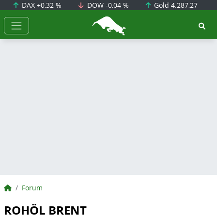
DAX
+0,32 %
DOW
-0,04 %
Gold
4.287,27
BörsenNEWS.de
BörsenNEWS.de
Forum
ROHÖL BRENT