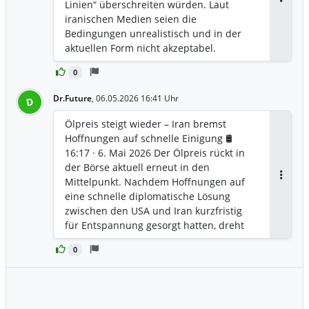
Linien“ überschreiten würden. Laut
Antwor
iranischen Medien seien die
Bedingungen unrealistisch und in der
aktuellen Form nicht akzeptabel.
Zusätzlich erklärte die Tasnim-Agentur
0
unter Berufung auf informierte Kreise:
Iran habe bislang nicht offiziell reagiert
Dr.Future
,
06.05.2026 16:41 Uhr
D
die Gespräche drehen sich zunehmend
um Kriegsfragen statt um das
Ölpreis steigt wieder – Iran bremst
Atomprogramm die Wahrscheinlichkeit
Hoffnungen auf schnelle Einigung 🛢️
einer schnellen Einigung sinkt deutlich
16:17 · 6. Mai 2026 Der Ölpreis rückt in
Für die Börse aktuell bedeutet das vor
der Börse aktuell erneut in den
allem eines: Die geopolitische
Mittelpunkt. Nachdem Hoffnungen auf
Antwor
Risikoprämie kehrt in den Ölmarkt
eine schnelle diplomatische Lösung
zurück.
zwischen den USA und Iran kurzfristig
https://www.xtb.com/de/Marktanalysen/
für Entspannung gesorgt hatten, dreht
Trading-News/oelpreis-steigt-wieder-
der Markt nun wieder nach oben. Brent-
deutlich-iran-daempft-hoffnungen
0
Rohöl konnte sich deutlich erholen und
stieg von rund 96 USD je Barrel zurück
über die Marke von 102 USD. Auslöser
waren neue Aussagen aus Teheran, die