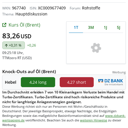
967740
XC0009677409
Rohstoffe
WKN:
ISIN:
Forum:
Hauptdiskussion
Thema:
Kurs Öl (Brent)
1T
3M
1J
5J
83,26
USD
+0,31 %
+0,26
09:25:18 Uhr
,
TTMzero RT (USD)
Knock-Outs auf Öl (Brent)
Werbung
Hebel
4,24 long
4,27 short
Im Durchschnitt erleiden 7 von 10 Kleinanlegern Verluste beim Handel mit
Turbo-Zertifikaten. Turbo-Zertifikate sind hoch risikoreiche Produkte und
nicht für langfristige Anlagestrategien geeignet.
Diese Werbung richtet sich nur an Personen mit Wohn-/Geschäftssitz in
Deutschland. Der jeweilige Basisprospekt, etwaige Nachträge, die Endgültigen
Bedingungen sowie das maßgebliche Basisinformationsblatt sind auf
www.dzbank-
wertpapiere.de
veröffentlicht. Beachten Sie auch die
weiteren Hinweise
zu dieser
Werbung.