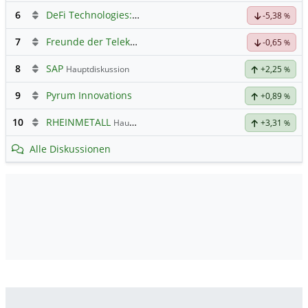
6
DeFi Technologies: Eine Perle?
-5,38
%
7
Freunde der Telekom
-0,65
%
8
SAP
Hauptdiskussion
+2,25
%
9
Pyrum Innovations
+0,89
%
10
RHEINMETALL
Hauptdiskussion
+3,31
%
Alle Diskussionen