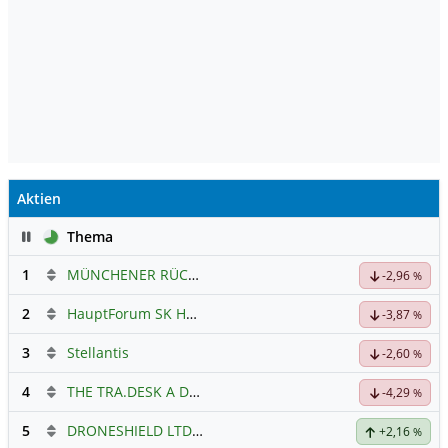
Aktien
Pause
Thema
1
MÜNCHENER RÜCK
Hauptdiskussion
-2,96
%
2
HauptForum SK HYNIC
-3,87
%
3
Stellantis
-2,60
%
4
THE TRA.DESK A DL-,000001
Hauptdiskussion
-4,29
%
5
DRONESHIELD LTD
Hauptdiskussion
+2,16
%