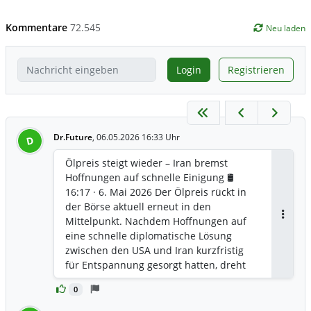
Kommentare
72.545
Neu laden
Login
Registrieren
Dr.Future
,
06.05.2026 16:33 Uhr
D
Ölpreis steigt wieder – Iran bremst
Hoffnungen auf schnelle Einigung 🛢️
16:17 · 6. Mai 2026 Der Ölpreis rückt in
der Börse aktuell erneut in den
Mittelpunkt. Nachdem Hoffnungen auf
Antwor
eine schnelle diplomatische Lösung
zwischen den USA und Iran kurzfristig
für Entspannung gesorgt hatten, dreht
der Markt nun wieder nach oben. Brent-
0
Rohöl konnte sich deutlich erholen und
stieg von rund 96 USD je Barrel zurück