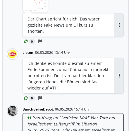
Der Chart spricht für sich. Das waren
gezielte Fake News um Öl kurz zu
Antwor
shorten.
0
Lipton
,
06.05.2026 15:14 Uhr
Ich denke es könnte diesmal zu einem
Ende kommen zumal China auch indirekt
betroffen ist. Der Iran hat hier klar den
Antwor
längeren Hebel, die Börsen sind fast
wieder auf ATH.
0
BauchBeineDepot
,
06.05.2026 15:14 Uhr
Iran-Krieg im Liveticker 14:45 Vier Tote bei
israelischem Luftangriff im Libanon
06.05.2026, 14:45 Uhr Bei einem israelischen