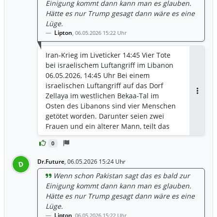
Einigung kommt dann kann man es glauben.
Hätte es nur Trump gesagt dann wäre es eine
Lüge.
Lipton
,
06.05.2026 15:22 Uhr
Iran-Krieg im Liveticker 14:45 Vier Tote
bei israelischem Luftangriff im Libanon
06.05.2026, 14:45 Uhr Bei einem
israelischen Luftangriff auf das Dorf
Zellaya im westlichen Bekaa-Tal im
Antwor
Osten des Libanons sind vier Menschen
getötet worden. Darunter seien zwei
Frauen und ein älterer Mann, teilt das
libanesische Gesundheitsministerium
0
mit. Fünf weitere Personen wurden
zudem verletzt. 14:08 Trump droht
Dr.Future
,
06.05.2026 15:24 Uhr
D
erneut mit Bombardierung des Irans Der
Wenn schon Pakistan sagt das es bald zur
US-Präsident Donald Trump hat dem
Einigung kommt dann kann man es glauben.
Iran erneut mit Angriffen gedroht, sollte
Hätte es nur Trump gesagt dann wäre es eine
das Regime sich nicht auf einen Deal
Lüge.
einlassen. https://www.n-tv.de/politik/14-
Lipton
,
06.05.2026 15:22 Uhr