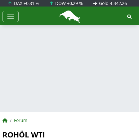
DAX
+0,81 %
DOW
+0,29 %
Gold
4.342,26
BörsenNEWS.de
BörsenNEWS.de
Forum
ROHÖL WTI