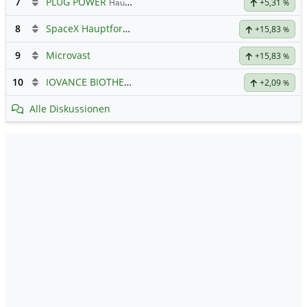
7
PLUG POWER
Hauptdiskussion
+5,31
%
8
SpaceX Hauptforum
+15,83
%
9
Microvast
+15,83
%
10
IOVANCE BIOTHERAP.DL-,001
Hauptdiskussion
+2,09
%
Alle Diskussionen