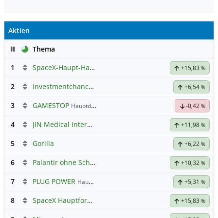
Aktien
Pause
Thema
1
SpaceX-Haupt-Hauptforum
+15,83
%
2
Investmentchancen
+6,54
%
3
GAMESTOP
Hauptdiskussion
-0,42
%
4
JIN Medical International
+11,98
%
5
Gorilla
+6,22
%
6
Palantir ohne Schnickschnack
+10,32
%
7
PLUG POWER
Hauptdiskussion
+5,31
%
8
SpaceX Hauptforum
+15,83
%