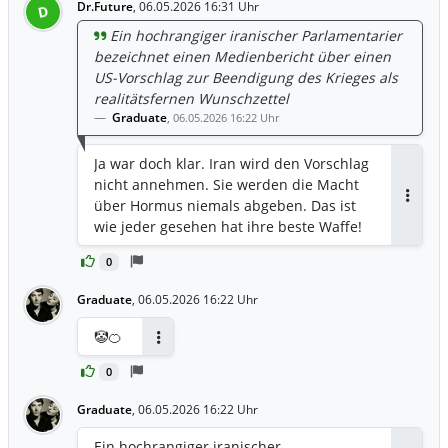
Dr.Future
,
06.05.2026 16:31 Uhr
D
über die Marke von 102 USD. Auslöser
Ein hochrangiger iranischer Parlamentarier
waren neue Aussagen aus Teheran, die
bezeichnet einen Medienbericht über einen
den Optimismus rund um mögliche
US-Vorschlag zur Beendigung des Krieges als
Friedensgespräche klar relativieren.
realitätsfernen Wunschzettel
https://www.xtb.com/de/Marktanalysen/
Graduate
,
06.05.2026 16:22 Uhr
Trading-News/oelpreis-steigt-wieder-
deutlich-iran-daempft-hoffnungen
Ja war doch klar. Iran wird den Vorschlag
nicht annehmen. Sie werden die Macht
über Hormus niemals abgeben. Das ist
Antwor
wie jeder gesehen hat ihre beste Waffe!
0
Graduate
,
06.05.2026 16:22 Uhr
🤡🍊
Antworten
0
Graduate
,
06.05.2026 16:22 Uhr
Ein hochrangiger iranischer