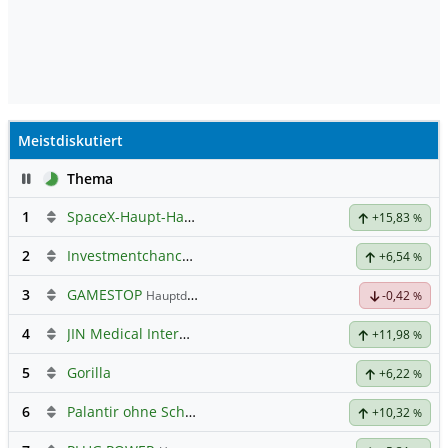
Meistdiskutiert
Pause
Thema
1
SpaceX-Haupt-Hauptforum
+15,83
%
2
Investmentchancen
+6,54
%
3
GAMESTOP
Hauptdiskussion
-0,42
%
4
JIN Medical International
+11,98
%
5
Gorilla
+6,22
%
6
Palantir ohne Schnickschnack
+10,32
%