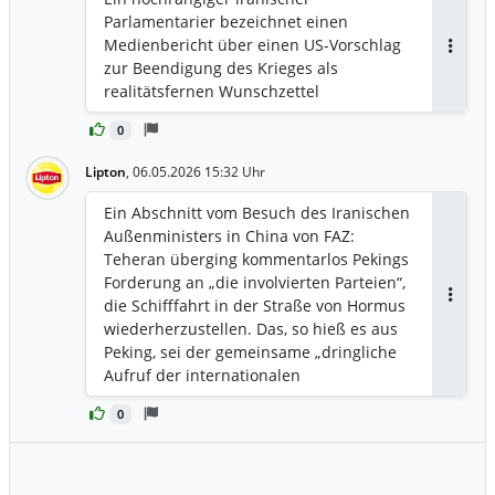
Parlamentarier bezeichnet einen
Medienbericht über einen US-Vorschlag
Antwor
zur Beendigung des Krieges als
realitätsfernen Wunschzettel
0
Lipton
,
06.05.2026 15:32 Uhr
Ein Abschnitt vom Besuch des Iranischen
Außenministers in China von FAZ:
Teheran überging kommentarlos Pekings
Forderung an „die involvierten Parteien“,
die Schifffahrt in der Straße von Hormus
Antwor
wiederherzustellen. Das, so hieß es aus
Peking, sei der gemeinsame „dringliche
Aufruf der internationalen
Gemeinschaft“. Auch Wang Yis
0
Bemerkung, dass China Irans
Zusicherung begrüße, keine Atomwaffen
zu entwickeln, blieb in der Mitteilung
Teherans zu dem Treffen unerwähnt.