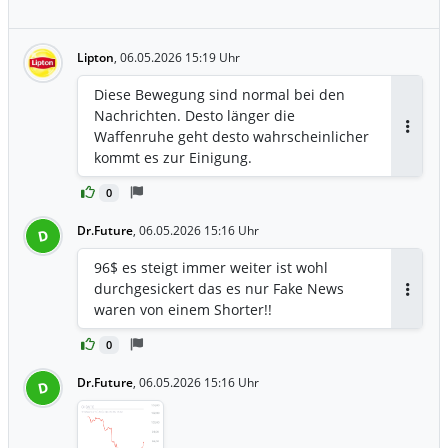
Lipton
,
06.05.2026 15:19 Uhr
Diese Bewegung sind normal bei den
Nachrichten. Desto länger die
Waffenruhe geht desto wahrscheinlicher
Antwor
kommt es zur Einigung.
0
Dr.Future
,
06.05.2026 15:16 Uhr
D
96$ es steigt immer weiter ist wohl
durchgesickert das es nur Fake News
Antwor
waren von einem Shorter!!
0
Dr.Future
,
06.05.2026 15:16 Uhr
D