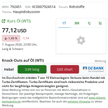
792451
XC0007924514
Rohstoffe
WKN:
ISIN:
Forum:
Hauptdiskussion
Thema:
Kurs Öl (WTI)
1T
3M
1J
5J
77,12
USD
-1,46 %
-1,14
7. August 2026, 23:00 Uhr
,
Lang & Schwarz
Knock-Outs auf Öl (WTI)
Werbung
Hebel
3,99 long
3,05 short
Im Durchschnitt erleiden 7 von 10 Kleinanlegern Verluste beim Handel mit
Turbo-Zertifikaten. Turbo-Zertifikate sind hoch risikoreiche Produkte und
nicht für langfristige Anlagestrategien geeignet.
Diese Werbung richtet sich nur an Personen mit Wohn-/Geschäftssitz in
Deutschland. Der jeweilige Basisprospekt, etwaige Nachträge, die Endgültigen
Bedingungen sowie das maßgebliche Basisinformationsblatt sind auf
www.dzbank-
wertpapiere.de
veröffentlicht. Beachten Sie auch die
weiteren Hinweise
zu dieser
Werbung.