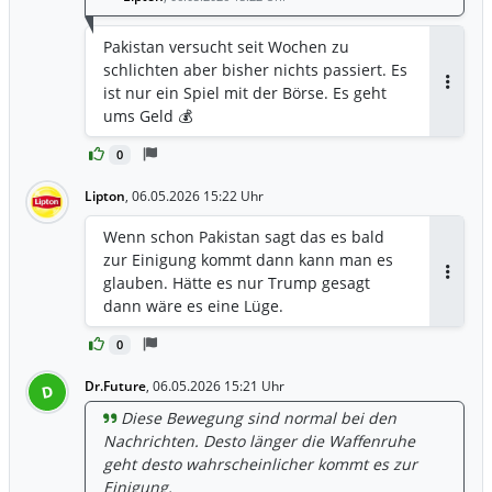
45-Vier-Tote-bei-israelischem-
Luftangriff-im-Libanon-id30415311.html
Pakistan versucht seit Wochen zu
schlichten aber bisher nichts passiert. Es
ist nur ein Spiel mit der Börse. Es geht
Antwor
ums Geld 💰
0
Lipton
,
06.05.2026 15:22 Uhr
Wenn schon Pakistan sagt das es bald
zur Einigung kommt dann kann man es
glauben. Hätte es nur Trump gesagt
Antwor
dann wäre es eine Lüge.
0
Dr.Future
,
06.05.2026 15:21 Uhr
D
Diese Bewegung sind normal bei den
Nachrichten. Desto länger die Waffenruhe
geht desto wahrscheinlicher kommt es zur
Einigung.