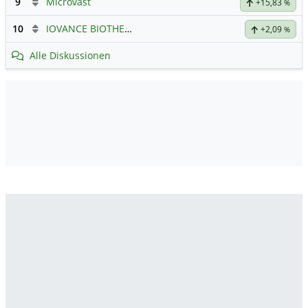
9
Microvast
+15,83
%
10
IOVANCE BIOTHERAP.DL-,001
Hauptdiskussion
+2,09
%
Alle Diskussionen