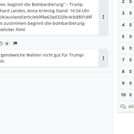
2
men, beginnt die Bombardierung“ – Trump
hard Landes, Anna Kröning Stand: 16:54 Uhr
3
itik/ausland/article69f8a63ad3209c4cbd891d8f
Antworten
cht-zustimmen-beginnt-die-bombardierung-
4
veticker.html
5
0
6
rgendwelche Wahlen nicht gut für Trumpi
7
lt.
Antworten
8
9
10
Al