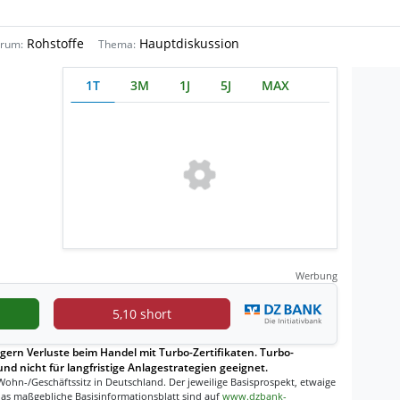
Rohstoffe
Hauptdiskussion
rum:
Thema:
1T
3M
1J
5J
MAX
Werbung
5,10 short
gern Verluste beim Handel mit Turbo-Zertifikaten. Turbo-
und nicht für langfristige Anlagestrategien geeignet.
Wohn-/Geschäftssitz in Deutschland. Der jeweilige Basisprospekt, etwaige
as maßgebliche Basisinformationsblatt sind auf
www.dzbank-