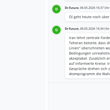
Dr.Future
,
06.05.2026 16:37 Uhr
D
Öl geht heute noch über 
Dr.Future
,
06.05.2026 16:34 Uhr
D
Iran lehnt zentrale Ford
Teheran betonte, dass d
Linien“ überschreiten w
Bedingungen unrealistis
akzeptabel. Zusätzlich e
auf informierte Kreise: Ir
Gespräche drehen sich 
Atomprogramm die Wahrsc
deutlich Für die Börse ak
geopolitische Risikopräm
https://www.xtb.com/de/
wieder-deutlich-iran-d