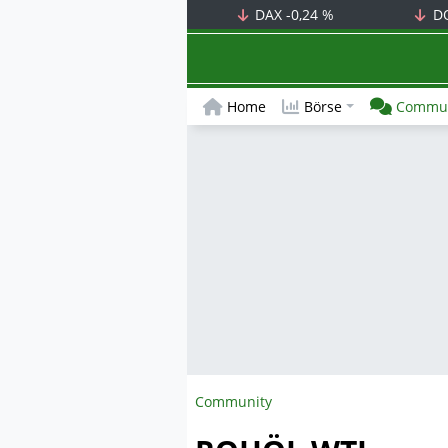
DAX
-0,24 %
D
Home
Börse
Commun
Community