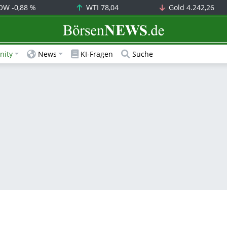
OW
-0,88 %
WTI
78,04
Gold
4.242,26
BörsenNEWS.de
ity
News
KI-Fragen
Suche