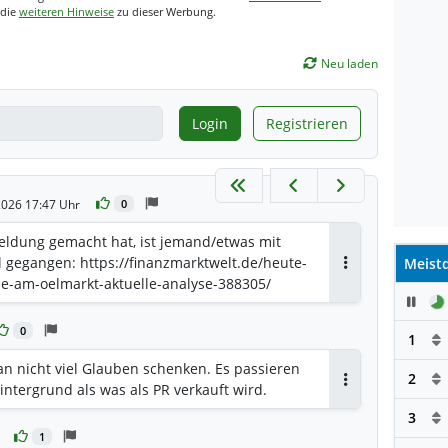
 die
weiteren Hinweise
zu dieser Werbung.
Neu laden
Login
Registrieren
2026 17:47 Uhr
0
eldung gemacht hat, ist jemand/etwas mit
l gegangen: https://finanzmarktwelt.de/heute-
Meistd
Antworten
de-am-oelmarkt-aktuelle-analyse-388305/
Pau
0
1
n nicht viel Glauben schenken. Es passieren
2
ntergrund als was als PR verkauft wird.
Antworten
3
1