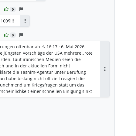
0
100$!!!
Antworten
0
erungen offenbar ab ⚠️ 16:17 · 6. Mai 2026
ie jüngsten Vorschläge der USA mehrere „rote
ürden. Laut iranischen Medien seien die
ch und in der aktuellen Form nicht
rklärte die Tasnim-Agentur unter Berufung
Antworten
an habe bislang nicht offiziell reagiert die
zunehmend um Kriegsfragen statt um das
heinlichkeit einer schnellen Einigung sinkt
tuell bedeutet das vor allem eines: Die
ie kehrt in den Ölmarkt zurück.
Marktanalysen/Trading-News/oelpreis-steigt-
aempft-hoffnungen