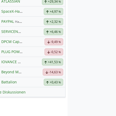
ATLASSIAN
+29,34
%
SpaceX-Haupt-Hauptforum
+4,97
%
PAYPAL
Hauptdiskussion
+2,32
%
SERVICENOW
Hauptdiskussion
+6,46
%
DPCM Capital
Hauptdiskussion
-9,49
%
PLUG POWER
Hauptdiskussion
-0,52
%
IOVANCE BIOTHERAP.DL-,001
+41,53
Hauptdiskussion
%
Beyond Meat
Hauptdiskussion
-14,63
%
Battalion
+0,43
%
le Diskussionen