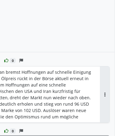
0
Iran bremst Hoffnungen auf schnelle Einigung
r Ölpreis rückt in der Börse aktuell erneut in
m Hoffnungen auf eine schnelle
ischen den USA und Iran kurzfristig für
ten, dreht der Markt nun wieder nach oben.
Antworten
 deutlich erholen und stieg von rund 96 USD
ie Marke von 102 USD. Auslöser waren neue
die den Optimismus rund um mögliche
elativieren.
Marktanalysen/Trading-News/oelpreis-steigt-
0
aempft-hoffnungen