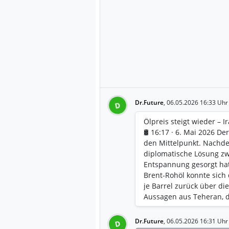
Dr.Future
,
06.05.2026 16:33 Uhr
D
Ölpreis steigt wieder – 
🛢️ 16:17 · 6. Mai 2026 De
den Mittelpunkt. Nachde
diplomatische Lösung zw
Entspannung gesorgt hat
Brent-Rohöl konnte sich
je Barrel zurück über d
Aussagen aus Teheran, 
Friedensgespräche klar r
https://www.xtb.com/de/
Dr.Future
,
06.05.2026 16:31 Uhr
D
wieder-deutlich-iran-d