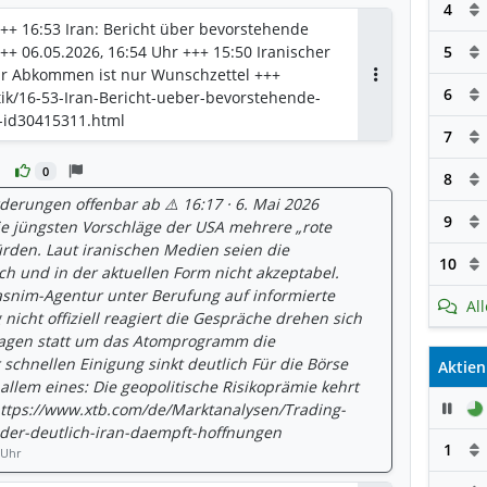
4
 +++ 16:53 Iran: Bericht über bevorstehende
++ 06.05.2026, 16:54 Uhr +++ 15:50 Iranischer
5
 für Abkommen ist nur Wunschzettel +++
Antworten
6
tik/16-53-Iran-Bericht-ueber-bevorstehende-
-id30415311.html
7
0
8
rderungen offenbar ab ⚠️ 16:17 · 6. Mai 2026
9
ie jüngsten Vorschläge der USA mehrere „rote
ürden. Laut iranischen Medien seien die
10
h und in der aktuellen Form nicht akzeptabel.
Tasnim-Agentur unter Berufung auf informierte
Al
 nicht offiziell reagiert die Gespräche drehen sich
agen statt um das Atomprogramm die
 schnellen Einigung sinkt deutlich Für die Börse
Aktien
 allem eines: Die geopolitische Risikoprämie kehrt
Pau
https://www.xtb.com/de/Marktanalysen/Trading-
eder-deutlich-iran-daempft-hoffnungen
1
 Uhr