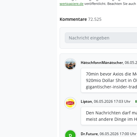
wertpapiere.de
veröffentlicht. Beachten Sie auch
Kommentare
72.525
HätschfonnMänätscher
,
06.05.
70min bevor Axios die M
920mio Dollar Short in Ö
gigantischer-insider-tra
Lipton
,
06.05.2026 17:03 Uhr
Den Nachrichten darf ma
meist andere Dinge im Hi
Dr.Future
,
06.05.2026 17:00 Uhr
D