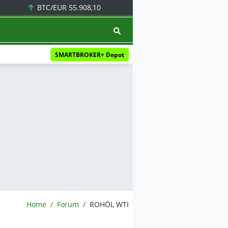
BTC/EUR
55.908,10
SMARTBROKER+ Depot
BörsenNEWS.de
Home
Forum
ROHÖL WTI