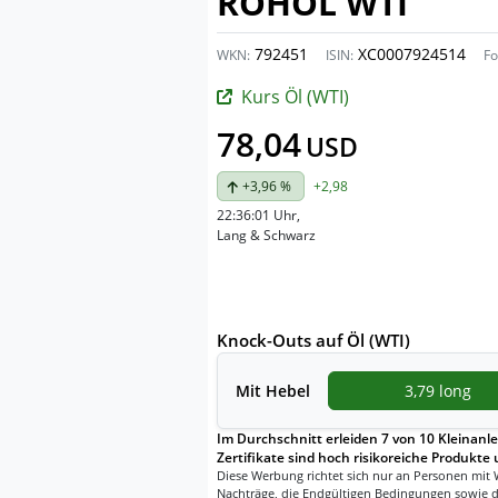
ROHÖL WTI
792451
XC0007924514
WKN:
ISIN:
Fo
Kurs Öl (WTI)
78,04
USD
+3,96 %
+2,98
22:36:01 Uhr
,
Lang & Schwarz
Knock-Outs auf Öl (WTI)
Mit
Hebel
3,79 long
Im Durchschnitt erleiden 7 von 10 Kleinanle
Zertifikate sind hoch risikoreiche Produkte 
Diese Werbung richtet sich nur an Personen mit 
Nachträge, die Endgültigen Bedingungen sowie d