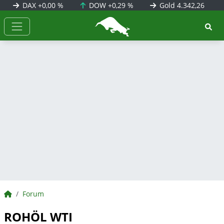
DAX
+0,00 %
DOW
+0,29 %
Gold
4.342,26
BörsenNEWS.de
BörsenNEWS.de
Forum
ROHÖL WTI