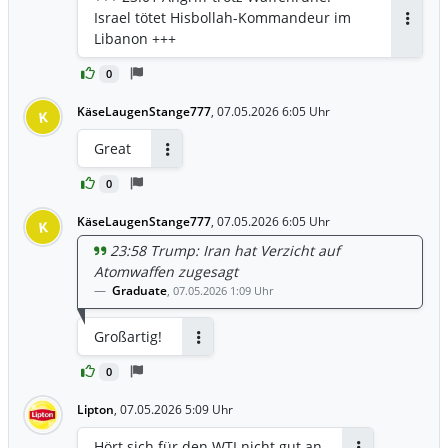
Israel tötet Hisbollah-Kommandeur im
Antwor
Libanon +++
0
KäseLaugenStange777
,
07.05.2026 6:05 Uhr
K
Great
Antworten
0
KäseLaugenStange777
,
07.05.2026 6:05 Uhr
K
23:58 Trump: Iran hat Verzicht auf
Atomwaffen zugesagt
Graduate
,
07.05.2026 1:09 Uhr
Großartig!
Antworten
0
Lipton
,
07.05.2026 5:09 Uhr
Hört sich für den WTI nicht gut an