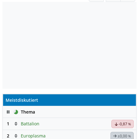
Meistdiskutiert
Pause
Thema
1
Battalion
-0,87
%
2
Europlasma
±0,00
%