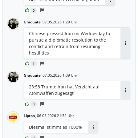
Antworten
0
Graduate
,
07.05.2026 1:29 Uhr
Chinese pressed Iran on Wednesday to
pursue a diplomatic resolution to the
conflict and refrain from resuming
Antwor
hostilities
1
Graduate
,
07.05.2026 1:09 Uhr
23:58 Trump: Iran hat Verzicht auf
Atomwaffen zugesagt
Antwor
0
Lipton
,
06.05.2026 21:52 Uhr
Diesmal stimmt es 1000%
Antworten
0