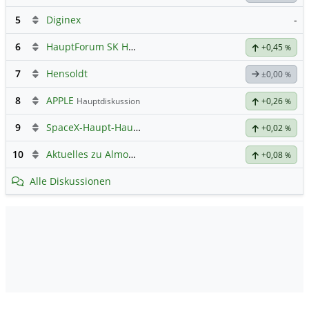
5
Diginex
-
6
HauptForum SK HYNIC
+0,45
%
7
Hensoldt
±0,00
%
8
APPLE
Hauptdiskussion
+0,26
%
9
SpaceX-Haupt-Hauptforum
+0,02
%
10
Aktuelles zu Almonty Industries
+0,08
%
Alle Diskussionen