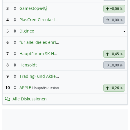
3
Gamestop💎🙌
+0,06
%
4
PlasCred Circular Innovations
±0,00
%
5
Diginex
-
6
für alle, die es ehrlich meinen beim Traden.
7
HauptForum SK HYNIC
+0,45
%
8
Hensoldt
±0,00
%
9
Trading- und Aktien-Chat
10
APPLE
Hauptdiskussion
+0,26
%
Alle Diskussionen