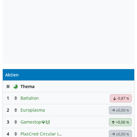
Aktien
Pause
Thema
1
Battalion
-0,87
%
2
Europlasma
±0,00
%
3
Gamestop💎🙌
+0,06
%
4
PlasCred Circular Innovations
±0,00
%