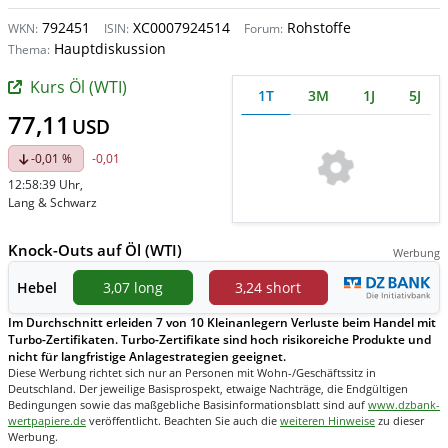
792451
XC0007924514
Rohstoffe
WKN:
ISIN:
Forum:
Hauptdiskussion
Thema:
Kurs Öl (WTI)
1T
3M
1J
5J
77,11
USD
-0,01 %
-0,01
12:58:39 Uhr
,
Lang & Schwarz
Knock-Outs auf Öl (WTI)
Werbung
Hebel
3,07 long
3,24 short
Im Durchschnitt erleiden 7 von 10 Kleinanlegern Verluste beim Handel mit
Turbo-Zertifikaten. Turbo-Zertifikate sind hoch risikoreiche Produkte und
nicht für langfristige Anlagestrategien geeignet.
Diese Werbung richtet sich nur an Personen mit Wohn-/Geschäftssitz in
Deutschland. Der jeweilige Basisprospekt, etwaige Nachträge, die Endgültigen
Bedingungen sowie das maßgebliche Basisinformationsblatt sind auf
www.dzbank-
wertpapiere.de
veröffentlicht. Beachten Sie auch die
weiteren Hinweise
zu dieser
Werbung.