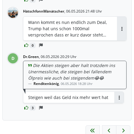
HätschfonnMänätscher
,
06.05.2026 21:48 Uhr
Wann kommt es nun endlich zum Deal,
Trump hat uns schon 1000mal
Antwor
versprochen dass er kurz davor steht…
0
Dr.Green
,
06.05.2026 20:29 Uhr
D
Die Aktien steigen aber halt trotzdem ins
Unermessliche, die steigen bei fallendem
Ölpreis wie auch bei steigendem😂😂
Renditenkönig
,
06.05.2026 18:28 Uhr
Steigen weil das Geld nix mehr wert hat
Antwort
3