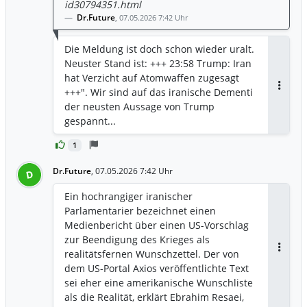
id30794351.html
Dr.Future
,
07.05.2026 7:42 Uhr
Die Meldung ist doch schon wieder uralt.
Neuster Stand ist: +++ 23:58 Trump: Iran
hat Verzicht auf Atomwaffen zugesagt
+++". Wir sind auf das iranische Dementi
Antwor
der neusten Aussage von Trump
gespannt...
1
Dr.Future
,
07.05.2026 7:42 Uhr
D
Ein hochrangiger iranischer
Parlamentarier bezeichnet einen
Medienbericht über einen US-Vorschlag
zur Beendigung des Krieges als
realitätsfernen Wunschzettel. Der von
Antwor
dem US-Portal Axios veröffentlichte Text
sei eher eine amerikanische Wunschliste
als die Realität, erklärt Ebrahim Resaei,