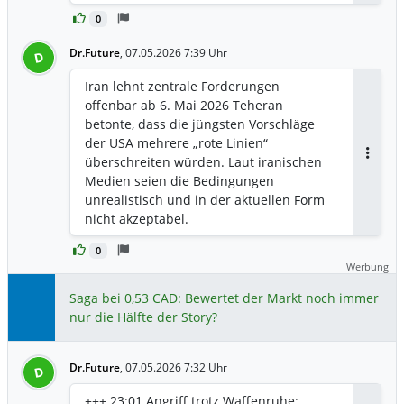
Sprecher des parlamentarischen
0
Ausschusses für Außenpolitik und
nationale Sicherheit, auf X.
Dr.Future
,
07.05.2026 7:39 Uhr
D
https://www.n-tv.de/politik/23-58-Trump-
Iran-hat-Verzicht-auf-Atomwaffen-
Iran lehnt zentrale Forderungen
zugesagt-id30794351.html
offenbar ab 6. Mai 2026 Teheran
betonte, dass die jüngsten Vorschläge
der USA mehrere „rote Linien“
überschreiten würden. Laut iranischen
Antwor
Medien seien die Bedingungen
unrealistisch und in der aktuellen Form
nicht akzeptabel.
https://www.xtb.com/de/Marktanalysen/
0
Trading-News/oelpreis-steigt-wieder-
Werbung
deutlich-iran-daempft-hoffnungen
Saga bei 0,53 CAD: Bewertet der Markt noch immer
nur die Hälfte der Story?
Dr.Future
,
07.05.2026 7:32 Uhr
D
+++ 23:01 Angriff trotz Waffenruhe: