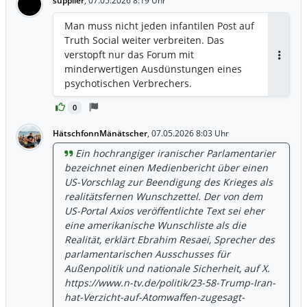
supplier
,
07.05.2026 8:19 Uhr
Man muss nicht jeden infantilen Post auf
Truth Social weiter verbreiten. Das
verstopft nur das Forum mit
Antwor
minderwertigen Ausdünstungen eines
psychotischen Verbrechers.
0
HätschfonnMänätscher
,
07.05.2026 8:03 Uhr
Ein hochrangiger iranischer Parlamentarier
bezeichnet einen Medienbericht über einen
US-Vorschlag zur Beendigung des Krieges als
realitätsfernen Wunschzettel. Der von dem
US-Portal Axios veröffentlichte Text sei eher
eine amerikanische Wunschliste als die
Realität, erklärt Ebrahim Resaei, Sprecher des
parlamentarischen Ausschusses für
Außenpolitik und nationale Sicherheit, auf X.
https://www.n-tv.de/politik/23-58-Trump-Iran-
hat-Verzicht-auf-Atomwaffen-zugesagt-