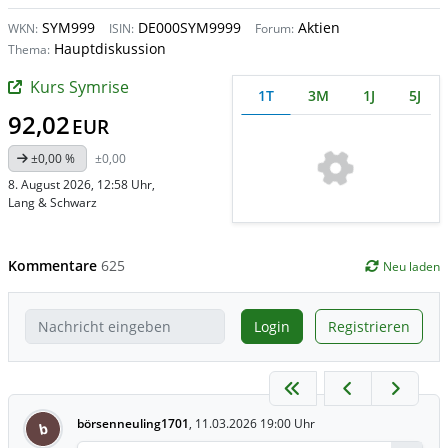
SYM999
DE000SYM9999
Aktien
WKN:
ISIN:
Forum:
Hauptdiskussion
Thema:
Kurs Symrise
1T
3M
1J
5J
92,02
EUR
±0,00 %
±0,00
8. August 2026, 12:58 Uhr
,
Lang & Schwarz
Kommentare
625
Neu laden
Login
Registrieren
börsenneuling1701
,
11.03.2026 19:00 Uhr
b