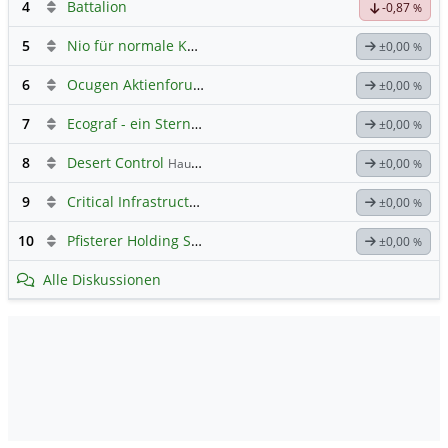
4
Battalion
-0,87
%
5
Nio für normale Kommunikation
±0,00
%
6
Ocugen Aktienforum
Hauptdiskussion
±0,00
%
7
Ecograf - ein Stern am Graphithimmel
±0,00
%
8
Desert Control
Hauptdiskussion
±0,00
%
9
Critical Infrastructure Technologies
Hauptdiskussion
±0,00
%
10
Pfisterer Holding SE Inhaber-Akt
Hauptdiskussion
±0,00
%
Alle Diskussionen