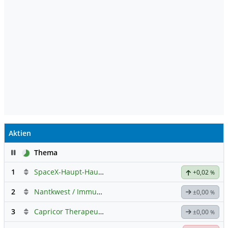
Aktien
Pause
Thema
1
SpaceX-Haupt-Hauptforum
+0,02
%
2
Nantkwest / Immunitybio -> IBRX
±0,00
%
3
Capricor Therapeutics
Hauptdiskussion
±0,00
%