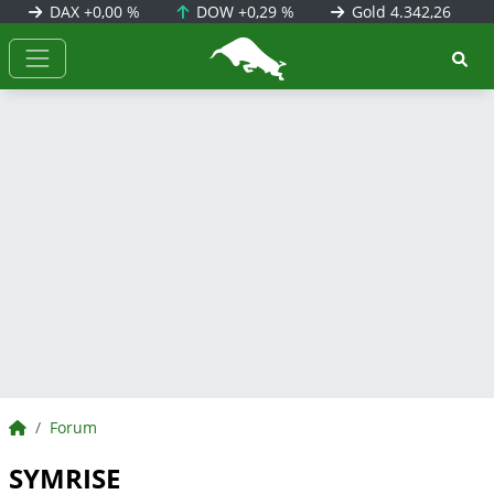
DAX
+0,00 %
DOW
+0,29 %
Gold
4.342,26
BörsenNEWS.de
BörsenNEWS.de
Forum
SYMRISE