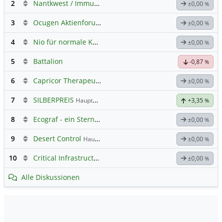
2
Nantkwest / Immunitybio -> IBRX
±0,00
%
3
Ocugen Aktienforum
Hauptdiskussion
±0,00
%
4
Nio für normale Kommunikation
±0,00
%
5
Battalion
-0,87
%
6
Capricor Therapeutics
Hauptdiskussion
±0,00
%
7
SILBERPREIS
Hauptdiskussion
+3,35
%
8
Ecograf - ein Stern am Graphithimmel
±0,00
%
9
Desert Control
Hauptdiskussion
±0,00
%
10
Critical Infrastructure Technologies
Hauptdiskussion
±0,00
%
Alle Diskussionen