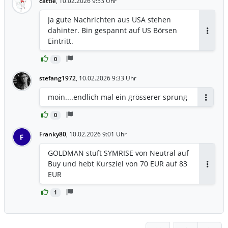
cattie
,
10.02.2026 9:53 Uhr
mittelfristigen Ziele bis 2028 bestätigte
der Konzern ebenso wie ein bereits
Ja gute Nachrichten aus USA stehen
angekündigtes Aktienrückkaufprogramm
dahinter. Bin gespannt auf US Börsen
- das erste in seiner Geschichte - von bis
Antwor
Eintritt.
zu 400 Millionen Euro.
0
stefang1972
,
10.02.2026 9:33 Uhr
moin....endlich mal ein grösserer sprung
Antwort
0
Franky80
,
10.02.2026 9:01 Uhr
F
GOLDMAN stuft SYMRISE von Neutral auf
Buy und hebt Kursziel von 70 EUR auf 83
Antwor
EUR
1