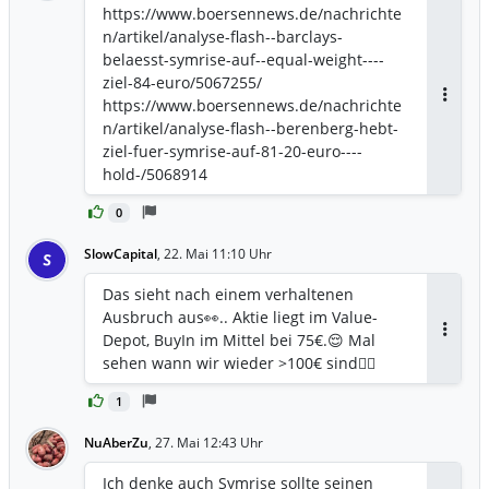
https://www.boersennews.de/nachrichte
n/artikel/analyse-flash--barclays-
belaesst-symrise-auf--equal-weight----
ziel-84-euro/5067255/
https://www.boersennews.de/nachrichte
Antwor
n/artikel/analyse-flash--berenberg-hebt-
ziel-fuer-symrise-auf-81-20-euro----
hold-/5068914
0
SlowCapital
,
22. Mai 11:10 Uhr
S
Das sieht nach einem verhaltenen
Ausbruch aus👀.. Aktie liegt im Value-
Depot, BuyIn im Mittel bei 75€.😌 Mal
Antwor
sehen wann wir wieder >100€ sind👍🏻
1
NuAberZu
,
27. Mai 12:43 Uhr
Ich denke auch Symrise sollte seinen