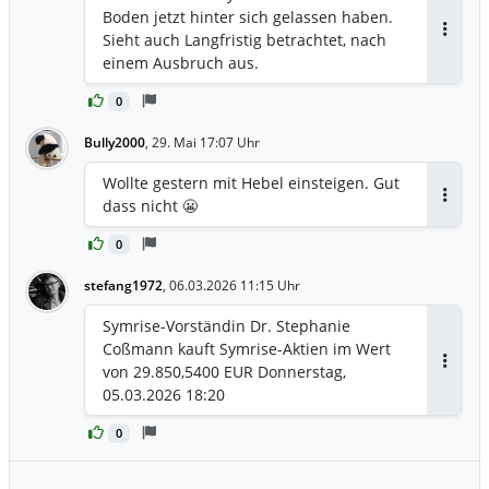
Boden jetzt hinter sich gelassen haben.
Sieht auch Langfristig betrachtet, nach
Antwor
einem Ausbruch aus.
0
Bully2000
,
29. Mai 17:07 Uhr
Wollte gestern mit Hebel einsteigen. Gut
dass nicht 😬
Antwor
0
stefang1972
,
06.03.2026 11:15 Uhr
Symrise-Vorständin Dr. Stephanie
Coßmann kauft Symrise-Aktien im Wert
von 29.850,5400 EUR Donnerstag,
Antwor
05.03.2026 18:20
0