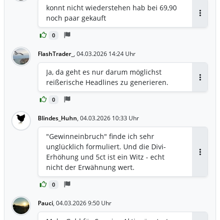
konnt nicht wiederstehen hab bei 69,90
noch paar gekauft
Antwor
0
FlashTrader_
,
04.03.2026 14:24 Uhr
Ja, da geht es nur darum möglichst
reißerische Headlines zu generieren.
Antwor
0
Blindes_Huhn
,
04.03.2026 10:33 Uhr
"Gewinneinbruch" finde ich sehr
unglücklich formuliert. Und die Divi-
Erhöhung und 5ct ist ein Witz - echt
Antwor
nicht der Erwähnung wert.
0
Pauci
,
04.03.2026 9:50 Uhr