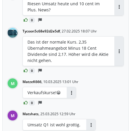
Riesen Umsatz heute und 10 cent im
Plus. News?
Antwor
0
Tycoon5c68e92d2e5df
,
27.02.2025 18:07 Uhr
Das ist der normale Kurs. 2,35
Übernahmeangebot Minus 18 Cent
Dividende sind 2,17. Höher wird die Aktie
Antwor
nicht gehen.
0
MatzeK666
,
10.03.2025 13:01 Uhr
M
Verkaufskurse!😀
Antworten
0
Matshats
,
25.03.2025 12:59 Uhr
M
Umsatz Q1 ist wohl grottig.
Antworten