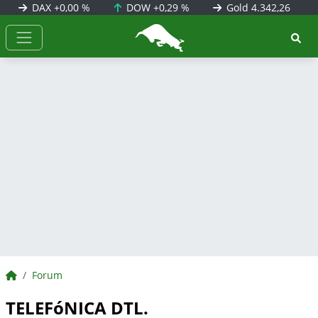
DAX
+0,00 %
DOW
+0,29 %
Gold
4.342,26
BörsenNEWS.de
BörsenNEWS.de
Forum
TELEFóNICA DTL.