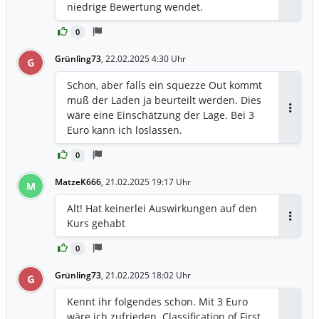
niedrige Bewertung wendet.
0
Grünling73
,
22.02.2025 4:30 Uhr
G
Schon, aber falls ein squezze Out kommt
muß der Laden ja beurteilt werden. Dies
wäre eine Einschätzung der Lage. Bei 3
Antwor
Euro kann ich loslassen.
0
MatzeK666
,
21.02.2025 19:17 Uhr
M
Alt! Hat keinerlei Auswirkungen auf den
Kurs gehabt
Antwor
0
Grünling73
,
21.02.2025 18:02 Uhr
G
Kennt ihr folgendes schon. Mit 3 Euro
wäre ich zufrieden. Classification of First