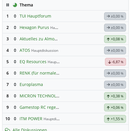
Pause
Thema
1
TUI Hauptforum
±0,00
%
2
Hexagon Purus
Hauptdiskussion
±0,00
%
3
Aktuelles zu Almonty Industries
+0,08
%
4
ATOS
Hauptdiskussion
±0,00
%
5
EQ Resources
Hauptdiskussion
-6,87
%
6
RENK (für normale, sachliche Kommunikation!)
±0,00
%
7
Europlasma
±0,00
%
8
MICRON TECHNOLOGY
Hauptdiskussion
+0,38
%
9
Gamestop RC regelt ✌️
+0,06
%
10
ITM POWER
Hauptdiskussion
+1,55
%
Alle Diskussionen