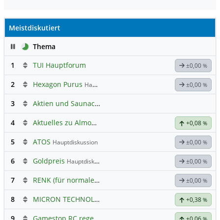
Meistdiskutiert
Pause
Thema
1
TUI Hauptforum
±0,00
%
2
Hexagon Purus
Hauptdiskussion
±0,00
%
3
Aktien und Saunaclub alla Luci
4
Aktuelles zu Almonty Industries
+0,08
%
5
ATOS
Hauptdiskussion
±0,00
%
6
Goldpreis
Hauptdiskussion
±0,00
%
7
RENK (für normale, sachliche Kommunikation!)
±0,00
%
8
MICRON TECHNOLOGY
Hauptdiskussion
+0,38
%
9
Gamestop RC regelt ✌️
+0,06
%