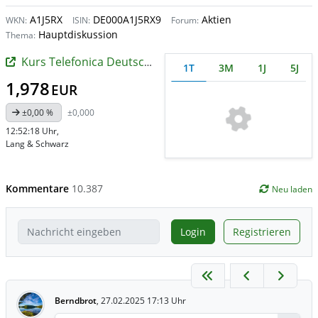
A1J5RX
DE000A1J5RX9
Aktien
WKN:
ISIN:
Forum:
Hauptdiskussion
Thema:
Kurs Telefonica Deutschland
1T
3M
1J
5J
1,978
EUR
±0,00 %
±0,000
12:52:18 Uhr
,
Lang & Schwarz
Kommentare
10.387
Neu laden
Login
Registrieren
Berndbrot
,
27.02.2025 17:13 Uhr