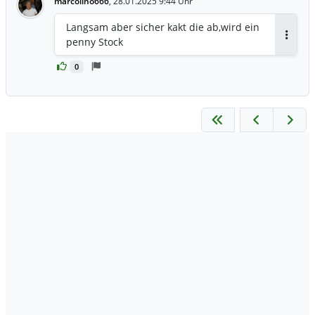
marcolino666
,
28.01.2025 9:44 Uhr
Langsam aber sicher kakt die ab,wird ein
penny Stock
Antwor
0