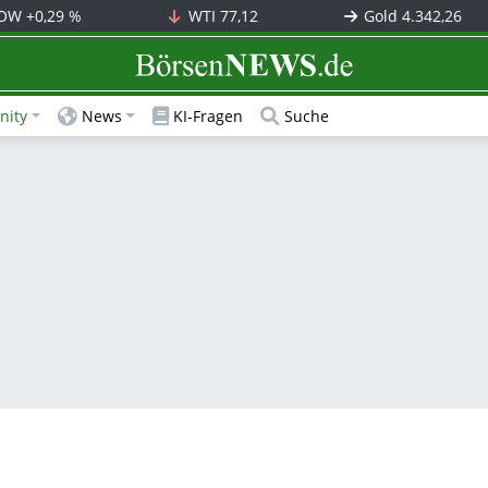
OW
+0,29 %
WTI
77,12
Gold
4.342,26
BörsenNEWS.de
ity
News
KI-Fragen
Suche