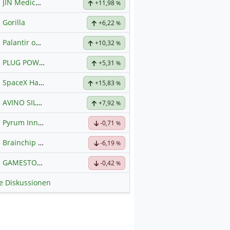
JIN Medical International
+11,98
%
Gorilla
+6,22
%
Palantir ohne Schnickschnack
+10,32
%
PLUG POWER
Hauptdiskussion
+5,31
%
SpaceX Hauptforum
+15,83
%
AVINO SILVER & GOLD MINES
+7,92
Hauptdiskussion
%
Pyrum Innovations
-0,71
%
Brainchip Klassengruppe
-6,19
%
GAMESTOP
Hauptdiskussion
-0,42
%
le Diskussionen