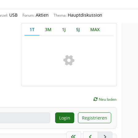
USB
Aktien
Hauptdiskussion
rzel:
Forum:
Thema:
1T
3M
1J
5J
MAX
Neu laden
Login
Registrieren