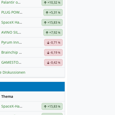
Palantir ohne Schnickschnack
+10,32
%
PLUG POWER
Hauptdiskussion
+5,31
%
SpaceX Hauptforum
+15,83
%
AVINO SILVER & GOLD MINES
+7,92
Hauptdiskussion
%
Pyrum Innovations
-0,71
%
Brainchip Klassengruppe
-6,19
%
GAMESTOP
Hauptdiskussion
-0,42
%
le Diskussionen
se
Thema
SpaceX-Haupt-Hauptforum
+15,83
%