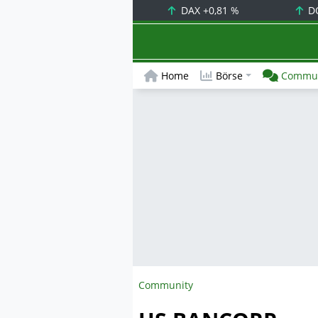
DAX
+0,81 %
D
Home
Börse
Commun
Community