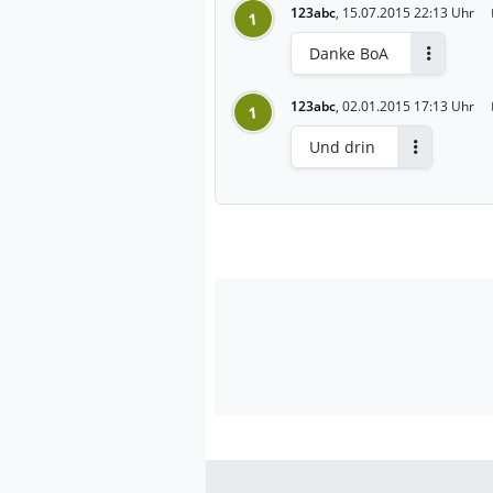
123abc
,
15.07.2015 22:13 Uhr
1
Danke BoA
Antworten
123abc
,
02.01.2015 17:13 Uhr
1
Und drin
Antworten