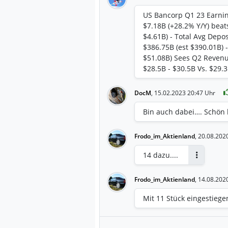
US Bancorp Q1 23 Earning
$7.18B (+28.2% Y/Y) beat
$4.61B) - Total Avg Depos
$386.75B (est $390.01B) 
$51.08B) Sees Q2 Revenu
$28.5B - $30.5B Vs. $29.3
DocM
,
15.02.2023 20:47 Uhr
Bin auch dabei…. Schön 
Frodo_im_Aktienland
,
20.08.202
14 dazu....
Antworten
Frodo_im_Aktienland
,
14.08.202
Mit 11 Stück eingestiegen