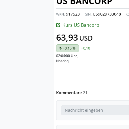
US BANCORP
917523
US9029733048
WKN:
ISIN:
Kü
Kurs US Bancorp
63,93
USD
+0,15 %
+0,10
02:04:00 Uhr
,
Nasdaq
Kommentare
21