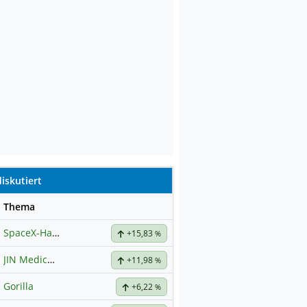
iskutiert
se
Thema
SpaceX-Haupt-Hauptforum
+15,83
%
JIN Medical International
+11,98
%
Gorilla
+6,22
%