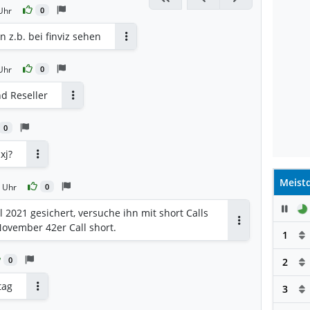
Uhr
0
 z.b. bei finviz sehen
Antworten
Uhr
0
nd Reseller
Antworten
0
xj?
Antworten
Meistd
 Uhr
0
Pau
l 2021 gesichert, versuche ihn mit short Calls
November 42er Call short.
Antworten
1
0
2
tag
3
Antworten