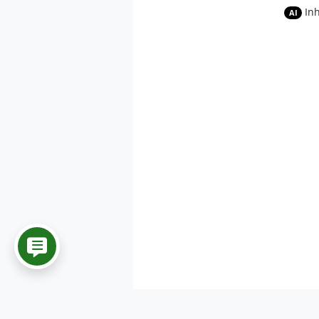
In
AI