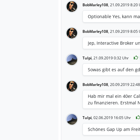
BobMarley108
,
21.09.2019 8:20 
Optionable Yes, kann man
BobMarley108
,
21.09.2019 8:05 
Jep, Interactive Broker u
TuIpi
,
21.09.2019 0:32 Uhr
Sowas gibt es auf den gd
BobMarley108
,
20.09.2019 22:48
Hab mir mal ein 40er Cal
zu finanzieren. Erstmal 
TuIpi
,
02.06.2019 16:05 Uhr
Schönes Gap Up am Frei