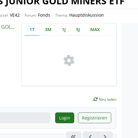
 JUNIOR GOLD MINERS ETF
VE42
Fonds
Hauptdiskussion
ürzel:
Forum:
Thema:
RS ETF
1T
3M
1J
5J
MAX
Neu laden
Login
Registrieren