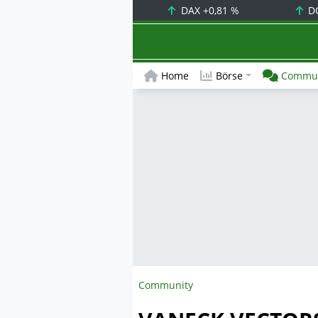
DAX
+0,81 %
D
Home
Börse
Commun
Community