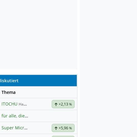
iskutiert
se
Thema
ITOCHU
Hauptdiskussion
+2,13
%
für alle, die es ehrlich meinen beim Traden.
Super Micro Computer
Hauptdiskussion
+5,96
%