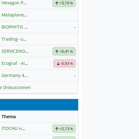
Hexagon Purus
Hauptdiskussion
+3,10
%
Metaplanet Inc.
BIOPHYTIS
-
Hauptdiskussion
Trading- und Aktien-Chat
SERVICENOW
Hauptdiskussion
+6,41
%
Ecograf - ein Stern am Graphithimmel
-6,93
%
Germany 40 / DAX Prognose
-
le Diskussionen
se
Thema
ITOCHU
Hauptdiskussion
+2,13
%