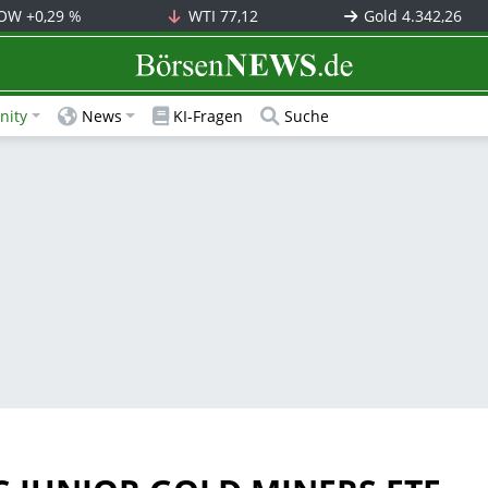
OW
+0,29 %
WTI
77,12
Gold
4.342,26
BörsenNEWS.de
ity
News
KI-Fragen
Suche