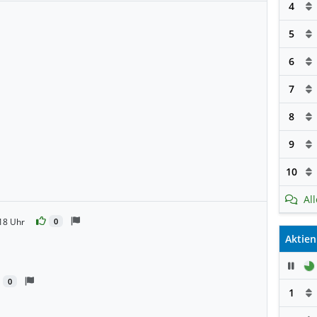
4
5
6
7
8
9
10
Al
18 Uhr
0
Aktien
Pau
0
1