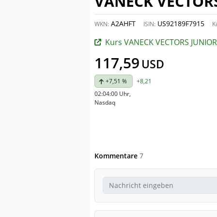
VANECK VECTORS
A2AHFT
US92189F7915
WKN:
ISIN:
K
Kurs VANECK VECTORS JUNIOR GOLD MINE
117,59
USD
+7,51 %
+8,21
02:04:00 Uhr
,
Nasdaq
Kommentare
7