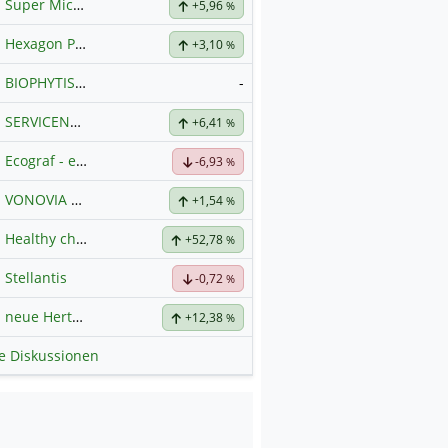
Super Micro Computer
Hauptdiskussion
+5,96
%
Hexagon Purus
Hauptdiskussion
+3,10
%
BIOPHYTIS
-
Hauptdiskussion
SERVICENOW
Hauptdiskussion
+6,41
%
Ecograf - ein Stern am Graphithimmel
-6,93
%
VONOVIA
Hauptdiskussion
+1,54
%
Healthy choice Wellness
+52,78
%
Stellantis
-0,72
%
neue Hertz Aktie
+12,38
%
le Diskussionen