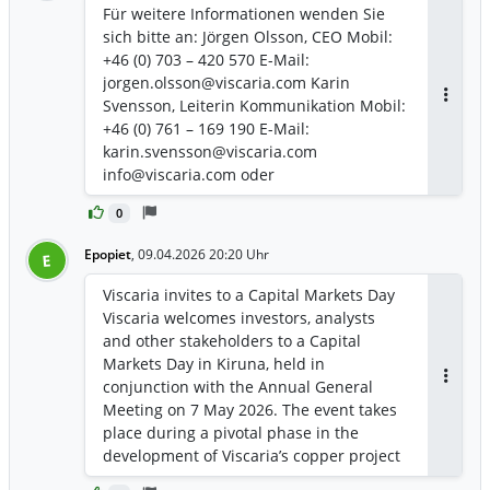
Für weitere Informationen wenden Sie
sich bitte an: Jörgen Olsson, CEO Mobil:
+46 (0) 703 – 420 570 E-Mail:
jorgen.olsson@viscaria.com Karin
Svensson, Leiterin Kommunikation Mobil:
Antwor
+46 (0) 761 – 169 190 E-Mail:
karin.svensson@viscaria.com
info@viscaria.com oder
www.viscaria.com
0
Epopiet
,
09.04.2026 20:20 Uhr
E
Viscaria invites to a Capital Markets Day
Viscaria welcomes investors, analysts
and other stakeholders to a Capital
Markets Day in Kiruna, held in
conjunction with the Annual General
Antwor
Meeting on 7 May 2026. The event takes
place during a pivotal phase in the
development of Viscaria’s copper project
– one of Europe’s most significant mining