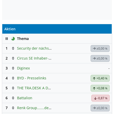
Aktien
Pause
Thema
1
Security der nächsten Generation
±0,00
%
2
Circus SE Inhaber-Akt
Hauptdiskussion
±0,00
%
3
Diginex
-
4
BYD - Presselinks
+0,40
%
5
THE TRA.DESK A DL-,000001
Hauptdiskussion
+0,08
%
6
Battalion
-0,87
%
7
Renk Group.......der Weg zum Erfolg
±0,00
%