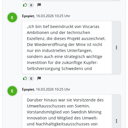
hin zur Produktion und dem
0
Wassermanagement – ​​sind genau das,
was Viscaria in dieser Phase braucht. Wir
Epopiet
,
16.03.2026 10:25 Uhr
E
freuen uns sehr, sie im Team begrüßen
zu dürfen“, sagte Jörgen Olsson, CEO von
„Ich bin tief beeindruckt von Viscarias
Viscaria.
Ambitionen und der technischen
Exzellenz, die dieses Projekt auszeichnet.
Die Wiedereröffnung der Mine ist nicht
nur ein industrielles Unterfangen,
Antwor
sondern auch eine strategisch wichtige
Investition für die zukünftige Kupfer-
Selbstversorgung Schwedens und
Europas. Ich freue mich sehr darauf,
0
meine Erfahrung in den Bereichen
Produktion, Nachhaltigkeit und
Epopiet
,
16.03.2026 10:25 Uhr
E
Organisationsentwicklung einzubringen“,
sagte Charlotte Odenberger, die
Darüber hinaus war sie Vorsitzende des
designierte COO.
Umweltausschusses von Svemin,
Vorstandsmitglied von Swedish Mining
Innovation und Mitglied des Umwelt-
und Nachhaltigkeitsausschusses von
Antwor