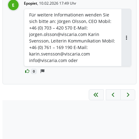
Projektzeitplans und ermöglicht den
Epopiet
,
10.02.2026 17:49 Uhr
E
Baubeginn im Frühjahr 2026 mit
geplanter Fertigstellung Ende 2027.
Für weitere Informationen wenden Sie
sich bitte an: Jörgen Olsson, CEO Mobil:
+46 (0) 703 – 420 570 E-Mail:
jorgen.olsson@viscaria.com Karin
Svensson, Leiterin Kommunikation Mobil:
Antwor
+46 (0) 761 – 169 190 E-Mail:
karin.svensson@viscaria.com
info@viscaria.com oder
www.viscaria.com
0