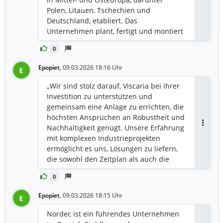
Antwor
Polen, Litauen, Tschechien und
Deutschland, etabliert. Das
Unternehmen plant, fertigt und montiert
Stahlkonstruktionen für Gebäude und
0
Brücken und deckt dabei den gesamten
Projektlebenszyklus von der Planung bis
Epopiet
,
09.03.2026 18:16 Uhr
E
zur Montage ab. Die Projekte reichen von
Industrieanlagen, Logistikgebäuden und
„Wir sind stolz darauf, Viscaria bei ihrer
Rechenzentren bis hin zu Gewerbe-,
Investition zu unterstützen und
öffentlichen, Sport- und Kulturbauten
gemeinsam eine Anlage zu errichten, die
sowie Brücken- und
höchsten Ansprüchen an Robustheit und
Verkehrsinfrastruktur. Nordec betreibt
Nachhaltigkeit genügt. Unsere Erfahrung
Antwor
eigene Produktionsstätten in
mit komplexen Industrieprojekten
Peräseinäjoki und Ylivieska (Finnland),
ermöglicht es uns, Lösungen zu liefern,
Oborniki (Polen) und Gargždai (Litauen).
die sowohl den Zeitplan als auch die
Im Jahr 2024 erzielte Nordec einen
langfristigen Ziele des Projekts
Umsatz von 287,3 Millionen Euro und ein
0
unterstützen“, so Niklas Ersson, Leiter
EBITDA von 21,9 Millionen Euro. Weitere
des Geschäftsbereichs bei Nordec. Der
Epopiet
,
09.03.2026 18:15 Uhr
E
Informationen finden Sie unter
Leistungsumfang von Nordec umfasst
www.nordec.com.
die Erdarbeiten, die Fundamente, die
Nordec ist ein führendes Unternehmen
Stahl- und Betonkonstruktion sowie die