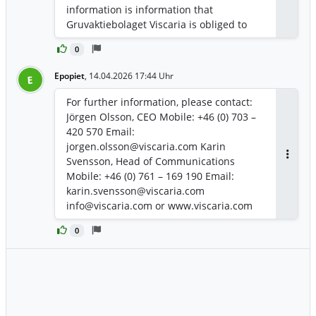
regarding a long‑term offtake agreement
information is information that
with Aurubis. Overall, the year’s progress
Gruvaktiebolaget Viscaria is obliged to
confirms the project’s robustness and
make public pursuant to the Securities
strengthens Viscaria’s long‑term value
0
Markets Act. The information was
creation potential,” said Jörgen Olsson,
submitted for publication, through the
Epopiet
,
14.04.2026 17:44 Uhr
E
CEO of Viscaria.
agency of the contact persons set out
above, at 2026-04-14 17:05 CEST.
For further information, please contact:
Jörgen Olsson, CEO Mobile: +46 (0) 703 –
420 570 Email:
jorgen.olsson@viscaria.com Karin
Svensson, Head of Communications
Antwor
Mobile: +46 (0) 761 – 169 190 Email:
karin.svensson@viscaria.com
info@viscaria.com or www.viscaria.com
0