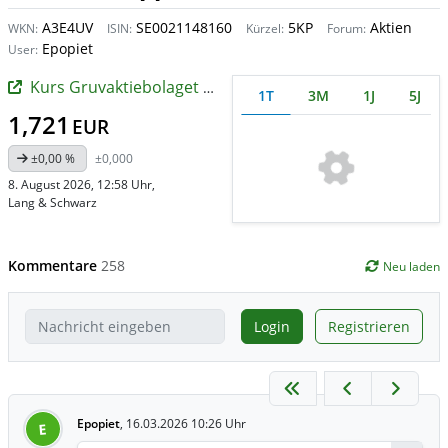
A3E4UV
SE0021148160
5KP
Aktien
WKN:
ISIN:
Kürzel:
Forum:
Epopiet
User:
Kurs Gruvaktiebolaget Viscaria
1T
3M
1J
5J
1,721
EUR
±0,00 %
±0,000
8. August 2026, 12:58 Uhr
,
Lang & Schwarz
Kommentare
258
Neu laden
Login
Registrieren
Epopiet
,
16.03.2026 10:26 Uhr
E