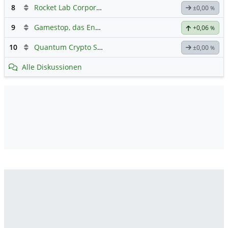
8
Rocket Lab Corporation Registered Shs
Hauptdiskussion
±0,00
%
9
Gamestop, das Ende naht
+0,06
%
10
Quantum Crypto Security
±0,00
%
Alle Diskussionen