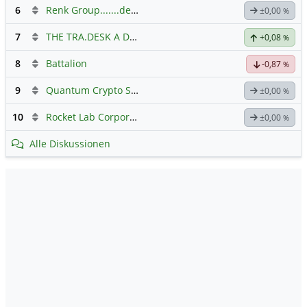
6
Renk Group.......der Weg zum Erfolg
±0,00
%
7
THE TRA.DESK A DL-,000001
Hauptdiskussion
+0,08
%
8
Battalion
-0,87
%
9
Quantum Crypto Security
±0,00
%
10
Rocket Lab Corporation Registered Shs
Hauptdiskussion
±0,00
%
Alle Diskussionen