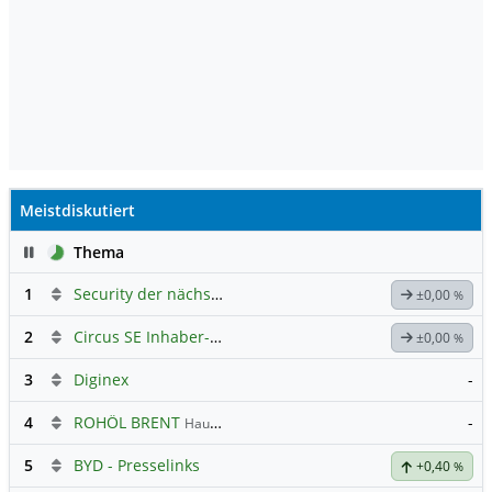
Meistdiskutiert
Pause
Thema
1
Security der nächsten Generation
±0,00
%
2
Circus SE Inhaber-Akt
Hauptdiskussion
±0,00
%
3
Diginex
-
4
ROHÖL BRENT
-
Hauptdiskussion
5
BYD - Presselinks
+0,40
%