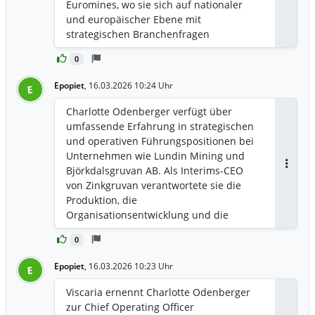
Euromines, wo sie sich auf nationaler
und europäischer Ebene mit
strategischen Branchenfragen
auseinandersetzte. Sie besitzt einen
0
Master-Abschluss in Geologie und
Wasserwirtschaft von der Universität
Epopiet
,
16.03.2026 10:24 Uhr
E
Lund und einen Executive MBA von der
Stockholm School of Economics.
Charlotte Odenberger verfügt über
umfassende Erfahrung in strategischen
und operativen Führungspositionen bei
Unternehmen wie Lundin Mining und
Björkdalsgruvan AB. Als Interims-CEO
Antwor
von Zinkgruvan verantwortete sie die
Produktion, die
Organisationsentwicklung und die
strategische Ausrichtung des Betriebs.
0
Zuvor leitete sie als Werksleiterin die
Anlage zur Herstellung von Zink-, Kupfer-
Epopiet
,
16.03.2026 10:23 Uhr
E
und Bleikonzentraten und führte dort 95
Mitarbeiter in den Bereichen Produktion,
Viscaria ernennt Charlotte Odenberger
Verarbeitung, Instandhaltung,
zur Chief Operating Officer