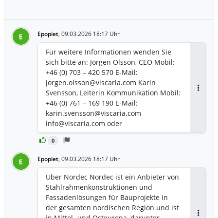
Epopiet
,
09.03.2026 18:17 Uhr
E
Für weitere Informationen wenden Sie
sich bitte an: Jörgen Olsson, CEO Mobil:
+46 (0) 703 – 420 570 E-Mail:
jorgen.olsson@viscaria.com Karin
Svensson, Leiterin Kommunikation Mobil:
Antwor
+46 (0) 761 – 169 190 E-Mail:
karin.svensson@viscaria.com
info@viscaria.com oder
www.viscaria.com
0
Epopiet
,
09.03.2026 18:17 Uhr
E
Über Nordec Nordec ist ein Anbieter von
Stahlrahmenkonstruktionen und
Fassadenlösungen für Bauprojekte in
der gesamten nordischen Region und ist
in Mittel- und Osteuropa, darunter