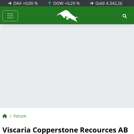
DAX
+0,00 %
DOW
+0,29 %
Gold
4.342,26
BörsenNEWS.de
BörsenNEWS.de
Forum
Viscaria Copperstone Recources AB