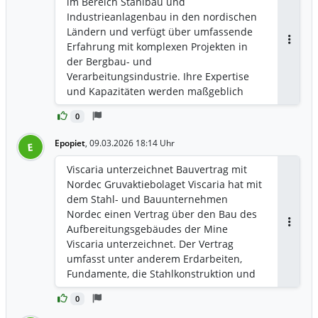
im Bereich Stahlbau und
Gebäudehülle der Aufbereitungsanlage.
Industrieanlagenbau in den nordischen
Die Gebäude werden eine Fläche von ca.
Ländern und verfügt über umfassende
14.000 m² umfassen und sind für die
Erfahrung mit komplexen Projekten in
Antwor
Unterbringung schwerer Anlagen zur
der Bergbau- und
Mineralaufbereitung sowie der für den
Verarbeitungsindustrie. Ihre Expertise
Anlagenbetrieb erforderlichen
und Kapazitäten werden maßgeblich
technischen Systeme ausgelegt.
dazu beitragen, eine robuste und
0
nachhaltige Anlage zu schaffen, die die
Verarbeitungsanlage von Viscaria
Epopiet
,
09.03.2026 18:14 Uhr
E
aufnehmen kann. „Die Vereinbarung mit
Nordec ist ein wichtiger Meilenstein, der
Viscaria unterzeichnet Bauvertrag mit
uns von der Planung zum Baubeginn
Nordec Gruvaktiebolaget Viscaria hat mit
führt. Sie zeigt, dass das Projekt nun in
dem Stahl- und Bauunternehmen
eine neue Phase eintritt, in der wir die
Nordec einen Vertrag über den Bau des
Grundlagen für die zukünftige
Aufbereitungsgebäudes der Mine
Antwor
Produktion legen“, sagte Jörgen Olsson,
Viscaria unterzeichnet. Der Vertrag
CEO von Viscaria.
umfasst unter anderem Erdarbeiten,
Fundamente, die Stahlkonstruktion und
die Klimaschutzwand – ein wichtiger
0
Schritt zur Sicherung des