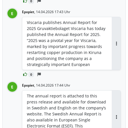
0
projects.
Epopiet
,
14.04.2026 17:43 Uhr
E
Viscaria publishes Annual Report for
2025 Gruvaktiebolaget Viscaria has today
published the Annual Report for 2025.
“2025 was a pivotal year for Viscaria,
marked by important progress towards
Antwor
restarting copper production in Kiruna
and positioning the company as a
strategically important European
supplier of sustainable copper. During
0
the year, our environmental permit
gained legal force, we delivered a robust
Epopiet
,
14.04.2026 17:44 Uhr
E
feasibility study, a resource update
confirming 108 million tonnes at a
The annual report is attached to this
copper grade of 0.9 per cent, and
press release and available for download
defined the first Mineral Reserve. At the
in Swedish and English on the company’s
same time, we strengthened our
website. The Swedish Annual Report is
financing and entered into a
also available in European Single
Antwor
memorandum of understanding
Electronic Format (ESEF). This