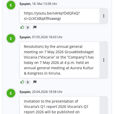
Epopiet
,
18. Mai 13:58 Uhr
E
48.064.514 Aktien auf eine Gesamtzahl
von 288.387.084 Aktien gestiegen. Jede
https://youtu.be/nAHqYDdQFxQ?
Aktie bei Viscaria berechtigt zu einer (1)
si=2cXC6BqKfRvawxgI
Antwor
Stimme, was bedeutet, dass sich die
Anzahl der Stimmen um 48.064.514
0
Stimmen auf eine Gesamtzahl von
Epopiet
288.387.084 Stimmen erhöht hat.
,
07.05.2026 18:43 Uhr
E
Resolutions by the annual general
meeting on 7 May 2026 Gruvaktiebolaget
Viscaria (“Viscaria” or the “Company”) has
today on 7 May 2026 at 4 p.m. held an
Antwor
annual general meeting at Aurora Kultur
& Kongress in Kiruna.
0
Epopiet
,
20.04.2026 18:58 Uhr
E
Invitation to the presentation of
Viscaria’s Q1 report 2026 Viscaria’s Q1
report 2026 will be published on