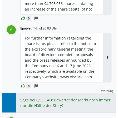
procedure, the board of directors
more than 94,708,056 shares, entailing
Ausrüstung, Gesteinswerkzeuge und
considers that the subscription price has
an increase of the share capital of not
Automatisierungslösungen – ergänzt
been established on market terms, in
more than SEK 189,416,112. The directed
durch umfassende Lifecycle-Services –
such a way that it reflects prevailing
0
issue of new shares was directed to
bereitzustellen und Viscaria dabei zu
market conditions and investor demand.
certain institutional investors in the
unterstützen, das ungenutzte Potenzial
Epopiet
,
14. Jul 20:03 Uhr
E
same manner as Tranche 1. The
dieser historischen Mine zu
subscription price in the new share
For further information regarding the
erschließen.“
issue amounted to SEK 16.60 and was
share issue, please refer to the notice to
determined through a so called
the extraordinary general meeting, the
accelerated bookbuilding procedure
board of directors’ complete proposals
which was announced by the Company
and the press releases announced by
Antwor
on 16 June 2026. As the subscription
the Company on 16 and 17 June 2026,
price has been determined through an
respectively, which are available on the
accelerated bookbuilding procedure, the
Company’s website, www.viscaria.com.
board of directors considers that the
subscription price has been established
0
Werbung
on market terms, in such a way that it
reflects prevailing market conditions and
Saga bei 0,53 CAD: Bewertet der Markt noch immer
investor demand.
nur die Hälfte der Story?