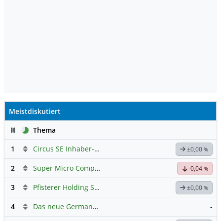
Meistdiskutiert
Pause
Thema
1
Circus SE Inhaber-Akt
Hauptdiskussion
±0,00
%
2
Super Micro Computer
Hauptdiskussion
-0,04
%
3
Pfisterer Holding SE Inhaber-Akt
Hauptdiskussion
±0,00
%
4
Das neue Germany 40 Prognose Forum
-