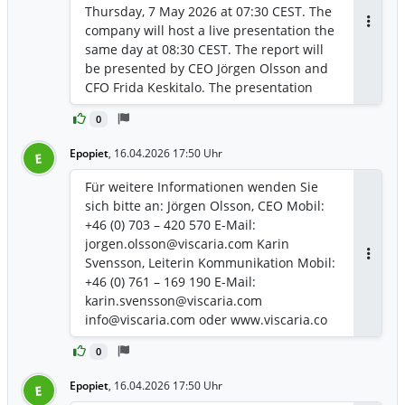
Thursday, 7 May 2026 at 07:30 CEST. The
company will host a live presentation the
Antwor
same day at 08:30 CEST. The report will
be presented by CEO Jörgen Olsson and
CFO Frida Keskitalo. The presentation
will be held in English, include a Q&A
0
session and can be accessed
here: https://www.youtube.com/live/aPni
Epopiet
,
16.04.2026 17:50 Uhr
E
19d6qQw
Für weitere Informationen wenden Sie
sich bitte an: Jörgen Olsson, CEO Mobil:
+46 (0) 703 – 420 570 E-Mail:
jorgen.olsson@viscaria.com Karin
Svensson, Leiterin Kommunikation Mobil:
Antwor
+46 (0) 761 – 169 190 E-Mail:
karin.svensson@viscaria.com
info@viscaria.com oder www.viscaria.co
0
Epopiet
,
16.04.2026 17:50 Uhr
E