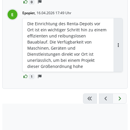
0
Voraussetzungen für einen
reibungslosen und sicheren
Epopiet
,
16.04.2026 17:49 Uhr
E
Projektablauf“, so Andreas Rosenius, Key
Account Manager Industry & Projects bei
Die Einrichtung des Renta-Depots vor
Renta Equipment Rental.
Ort ist ein wichtiger Schritt hin zu einem
effizienten und reibungslosen
Bauablauf. Die Verfügbarkeit von
Maschinen, Geräten und
Antwor
Dienstleistungen direkt vor Ort ist
unerlässlich, um bei einem Projekt
dieser Größenordnung hohe
Qualitätsstandards und ausreichende
1
Zeitpuffer zu gewährleisten. „Wir freuen
uns auf eine enge und produktive
Zusammenarbeit“, so Fredrik Rova,
Projektleiter für Baustellenservices bei
Viscaria.