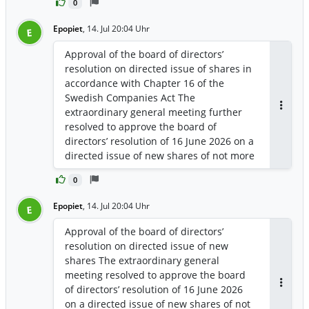
Projekts. „Wir freuen uns sehr, unsere
0
information, please contact: Jörgen
Zusammenarbeit mit Sandvik zu
Olsson, CEO Mobile: +46 (0) 703 – 420
Epopiet
,
14. Jul 20:04 Uhr
E
vertiefen“, sagte Jörgen Olsson, CEO von
570 Email: jorgen.olsson@viscaria.com
Gruvaktiebolaget Viscaria. „Die
Approval of the board of directors’
Vereinbarung verschafft uns Zugang zu
resolution on directed issue of shares in
moderner Ausrüstung, digitalen
accordance with Chapter 16 of the
Lösungen und einer eigenen
Swedish Companies Act The
Serviceorganisation, die uns bei der
extraordinary general meeting further
Antwor
Erschließung der Viscaria-Mine im
resolved to approve the board of
Vorfeld der Produktionsaufnahme
directors’ resolution of 16 June 2026 on a
unterstützen wird.“ „Erfolgreiche
directed issue of new shares of not more
Bergbauprojekte basieren auf starken
than 1,450,000 shares, entailing an
Partnerschaften, lange bevor die erste
0
increase of the share capital of not more
Tonne Erz gefördert wird; wir arbeiten
than SEK 2,900,000. The subscription
Epopiet
bereits seit 2020 eng mit dem Team von
,
14. Jul 20:04 Uhr
E
price in the share issue amounted to
Viscaria zusammen“, sagte Patrick
SEK 16.60 and was determined through
Approval of the board of directors’
Murphy, President of Mining bei Sandvik.
a so called accelerated bookbuilding
resolution on directed issue of new
„Viscaria ist genau die Art von
procedure which was announced by the
shares The extraordinary general
zukunftsweisendem Projekt, bei dem
Company on 16 June 2026. As the
meeting resolved to approve the board
eine frühzeitige Zusammenarbeit
subscription price has been determined
of directors’ resolution of 16 June 2026
langfristigen Mehrwert schafft. Wir
Antwor
through an accelerated bookbuilding
on a directed issue of new shares of not
freuen uns darauf, unsere führende