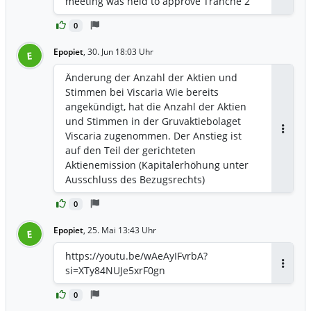
meeting was held to approve Tranche 2
subsequent approval by the
of the directed issue of new shares
extraordinary general meeting.
0
which the board of directors, conditional
upon the extraordinary general
Epopiet
,
30. Jun 18:03 Uhr
E
meeting’s approval, resolved on 16 June
2026 and which was announced by the
Änderung der Anzahl der Aktien und
Company on 17 June 2026.
Stimmen bei Viscaria Wie bereits
angekündigt, hat die Anzahl der Aktien
und Stimmen in der Gruvaktiebolaget
Viscaria zugenommen. Der Anstieg ist
Antwor
auf den Teil der gerichteten
Aktienemission (Kapitalerhöhung unter
Ausschluss des Bezugsrechts)
zurückzuführen, den der Verwaltungsrat
0
der Gruvaktiebolaget Viscaria („Viscaria“)
am 16. Juni 2026 auf der Grundlage der
Epopiet
,
25. Mai 13:43 Uhr
E
Ermächtigung der ordentlichen
Hauptversammlung vom 7. Mai 2026
https://youtu.be/wAeAyIFvrbA?
beschlossen und der per
si=XTy84NUJe5xrF0gn
Antwor
Pressemitteilung am 17. Juni 2026
bekannt gegeben wurde. Die Anzahl der
0
Aktien bei Viscaria ist im Juni 2026 um