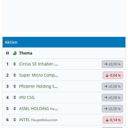
Aktien
Pause
Thema
1
Circus SE Inhaber-Akt
Hauptdiskussion
±0,00
%
2
Super Micro Computer
Hauptdiskussion
-0,04
%
3
Pfisterer Holding SE Inhaber-Akt
Hauptdiskussion
±0,00
%
4
IPO CSG
±0,00
%
5
ASML HOLDING
Hauptdiskussion
±0,00
%
6
INTEL
Hauptdiskussion
-0,14
%