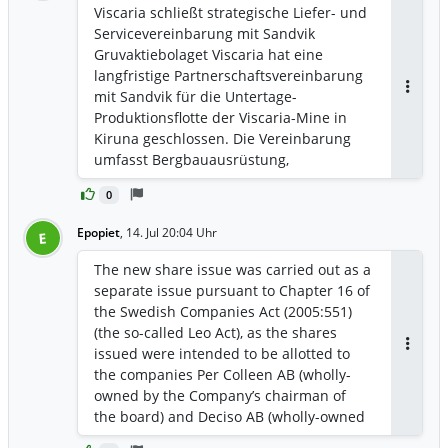
Viscaria schließt strategische Liefer- und
Servicevereinbarung mit Sandvik
Gruvaktiebolaget Viscaria hat eine
langfristige Partnerschaftsvereinbarung
mit Sandvik für die Untertage-
Antwor
Produktionsflotte der Viscaria-Mine in
Kiruna geschlossen. Die Vereinbarung
umfasst Bergbauausrüstung,
Gesteinsbohrwerkzeuge, digitale und
0
automatisierte Lösungen sowie
entsprechende Service- und
Epopiet
,
14. Jul 20:04 Uhr
E
Supportangebote und ist ein wichtiger
Bestandteil der Vorbereitungen auf die
The new share issue was carried out as a
Produktionsaufnahme. Ein wesentlicher
separate issue pursuant to Chapter 16 of
Bestandteil der Vereinbarung ist der
the Swedish Companies Act (2005:551)
Aufbau einer eigenen
(the so-called Leo Act), as the shares
Serviceorganisation von Sandvik vor Ort
issued were intended to be allotted to
Antwor
bei Viscaria, um den Betrieb der
the companies Per Colleen AB (wholly-
Untertage-Produktionsflotte zu
owned by the Company’s chairman of
unterstützen. Die Auslieferung erfolgt
the board) and Deciso AB (wholly-owned
schrittweise im weiteren Verlauf des
by the Company’s CEO). For further