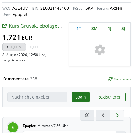
A3E4UV
SE0021148160
5KP
Aktien
WKN:
ISIN:
Kürzel:
Forum:
Epopiet
User:
Kurs Gruvaktiebolaget Viscaria
1T
3M
1J
5J
1,721
EUR
±0,00 %
±0,000
8. August 2026, 12:58 Uhr
,
Lang & Schwarz
Kommentare
258
Neu laden
Login
Registrieren
Epopiet
,
Mittwoch 7:56 Uhr
E