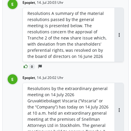
Epopiet
,
14. Jul 20:03 Uhr
E
Resolutions A summary of the material
resolutions passed by the general
meeting is presented below. The
resolutions concern the approval of
Tranche 2 of the new share issue which,
Antwor
with deviation from the shareholders’
preferential rights, was resolved on by
the board of directors on 16 June 2026
and announced by the Company on 17
0
June 2026, where Tranche 2, for technical
reasons, was divided into two separate
Epopiet
,
14. Jul 20:02 Uhr
E
share issue resolutions, as further
described below. Tranche 1, comprising
Resolutions by the extraordinary general
an issue of a total of 48,064,514 shares
meeting on 14 July 2026
and which was also announced by the
Gruvaktiebolaget Viscaria (“Viscaria” or
Company on 17 June 2026, was resolved
the “Company”) has today on 14 July 2026
on by the board of directors on 16 June
at 10 a.m. held an extraordinary general
Antwor
2026 pursuant to the authorisation
meeting at the premises of Snellman
granted by the annual general meeting
Attorneys Ltd in Stockholm. The general
2026 and is therefore not subject to the