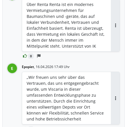
Über Renta Renta ist ein modernes
Vermietungsunternehmen für
Baumaschinen und -geräte, das auf
lokaler Verbundenheit, Vertrauen und
Einfachheit basiert. Renta ist überzeugt,
Antwor
dass Vermietung ein lokales Geschäft ist,
in dem der Mensch immer im
Mittelpunkt steht. Unterstützt von IK
Partners, ist Renta ein schwedisches
0
Full-Service-Unternehmen für die
Vermietung von Maschinen und Geräten
Epopiet
,
16.04.2026 17:49 Uhr
E
mit dem Ziel, die Branche im gesamten
Ostseeraum zu modernisieren.
„Wir freuen uns sehr über das
Vertrauen, das uns entgegengebracht
wurde, um Viscaria in dieser
umfassenden Entwicklungsphase zu
unterstützen. Durch die Einrichtung
Antwor
eines vollwertigen Depots vor Ort
können wir Flexibilität, schnellen Service
und hohe Betriebssicherheit
gewährleisten – allesamt