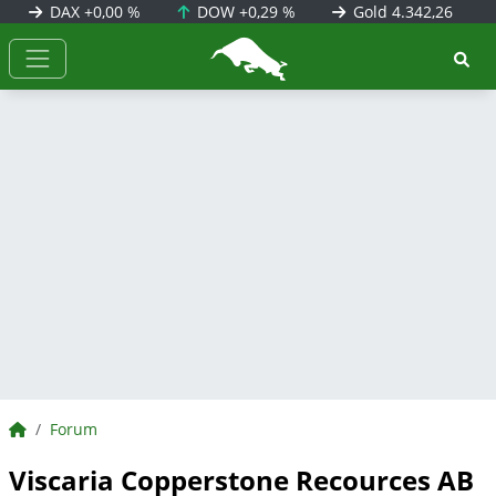
DAX
+0,00 %
DOW
+0,29 %
Gold
4.342,26
BörsenNEWS.de
BörsenNEWS.de
Forum
Viscaria Copperstone Recources AB