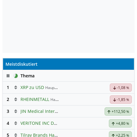
Meistdiskutiert
Pause
Thema
1
XRP zu USD
Hauptdiskussion
-1,08
%
2
RHEINMETALL
Hauptdiskussion
-1,85
%
3
JIN Medical International
+112,50
%
4
VERITONE INC DL-,001
Hauptdiskussion
+4,80
%
5
Tilray Brands Hauptforum
+2,25
%