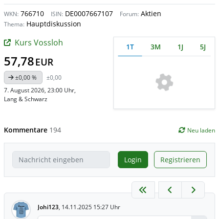
766710
DE0007667107
Aktien
WKN:
ISIN:
Forum:
Hauptdiskussion
Thema:
Kurs Vossloh
1T
3M
1J
5J
57,78
EUR
±0,00 %
±0,00
7. August 2026, 23:00 Uhr
,
Lang & Schwarz
Kommentare
194
Neu laden
Login
Registrieren
Johi123
,
14.11.2025 15:27 Uhr