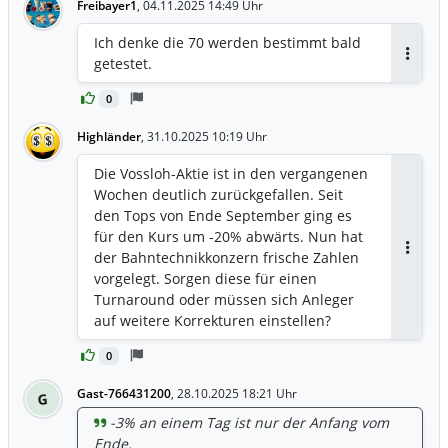
Freibayer1
,
04.11.2025 14:49 Uhr
Ich denke die 70 werden bestimmt bald
getestet.
Antwor
0
Highländer
,
31.10.2025 10:19 Uhr
Die Vossloh-Aktie ist in den vergangenen
Wochen deutlich zurückgefallen. Seit
den Tops von Ende September ging es
für den Kurs um -20% abwärts. Nun hat
der Bahntechnikkonzern frische Zahlen
Antwor
vorgelegt. Sorgen diese für einen
Turnaround oder müssen sich Anleger
auf weitere Korrekturen einstellen?
https://www.finanznachrichten.de/nachri
0
chten-2025-10/66846391-vossloh-aktie-
comeback-auf-den-schienen-486.htm
Gast-766431200
,
28.10.2025 18:21 Uhr
G
-3% an einem Tag ist nur der Anfang vom
Ende.