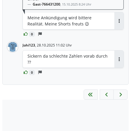
Gast-766431200
,
15.10.2025 8:24 Uhr
Meine Ankündigung wird bittere
Realität. Meine Shorts freuts 😉
Antwor
0
Johi123
,
28.10.2025 11:02 Uhr
Sickern da schlechte Zahlen vorab durch
??
Antwor
0