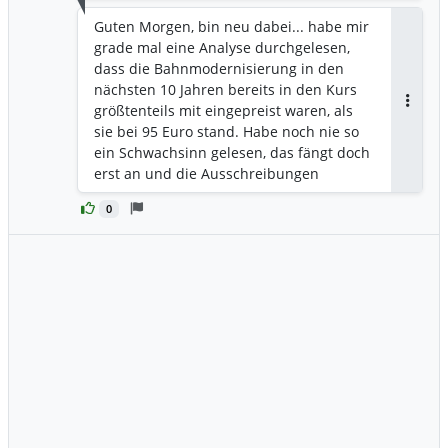
Guten Morgen, bin neu dabei... habe mir
grade mal eine Analyse durchgelesen,
dass die Bahnmodernisierung in den
nächsten 10 Jahren bereits in den Kurs
größtenteils mit eingepreist waren, als
Antwor
sie bei 95 Euro stand. Habe noch nie so
ein Schwachsinn gelesen, das fängt doch
erst an und die Ausschreibungen
werden ja für Jahr neu
0
rauskommen....überlege zumindest mit
einer kleinen Position
einzusteigen...schönes Wochenende