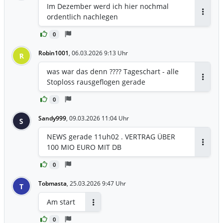
Im Dezember werd ich hier nochmal
ordentlich nachlegen
Antwor
0
Robin1001
,
06.03.2026 9:13 Uhr
R
was war das denn ???? Tageschart - alle
Stoploss rausgeflogen gerade
Antwor
0
Sandy999
,
09.03.2026 11:04 Uhr
S
NEWS gerade 11uh02 . VERTRAG ÜBER
100 MIO EURO MIT DB
Antwor
0
Tobmasta
,
25.03.2026 9:47 Uhr
T
Am start
Antworten
0