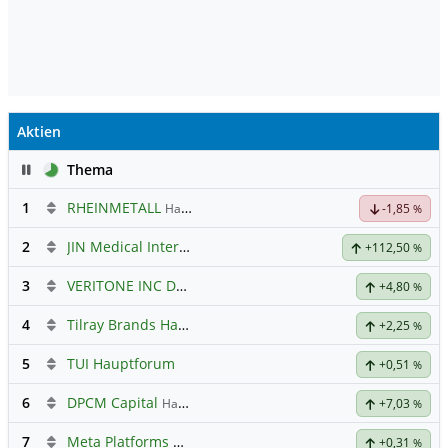
Aktien
Pause
Thema
1
RHEINMETALL
Hauptdiskussion
-1,85
%
2
JIN Medical International
+112,50
%
3
VERITONE INC DL-,001
Hauptdiskussion
+4,80
%
4
Tilray Brands Hauptforum
+2,25
%
5
TUI Hauptforum
+0,51
%
6
DPCM Capital
Hauptdiskussion
+7,03
%
7
Meta Platforms
Hauptdiskussion
+0,31
%