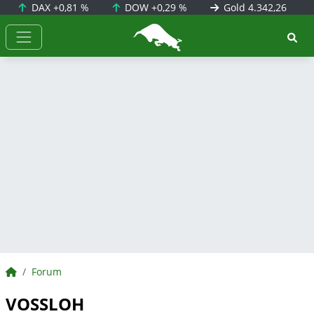
DAX
+0,81 %
DOW
+0,29 %
Gold
4.342,26
BörsenNEWS.de
BörsenNEWS.de
Forum
VOSSLOH