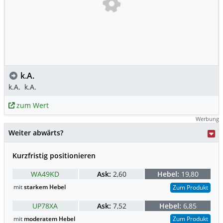
k.A.
k.A.
k.A.
zum Wert
Werbung
Weiter abwärts?
Kurzfristig positionieren
WA49KD
Ask:
2,60
Hebel:
19,80
mit
starkem Hebel
Zum Produkt
UP78XA
Ask:
7,52
Hebel:
6,85
mit
moderatem Hebel
Zum Produkt