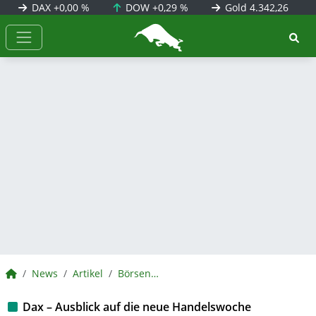
DAX
+0,00 %
DOW
+0,29 %
Gold
4.342,26
BörsenNEWS.de
BörsenNEWS.de
News
Artikel
BörsenNEWS.de
Dax – Ausblick auf die neue Handelswoche