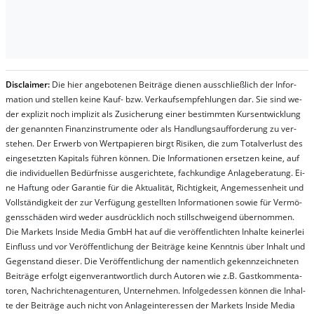
Dis­clai­mer:
Die hier an­ge­bo­te­nen Bei­trä­ge die­nen aus­schließ­lich der In­for­
ma­t­ion und stel­len kei­ne Kauf- bzw. Ver­kaufs­em­pfeh­lung­en dar. Sie sind we­
der ex­pli­zit noch im­pli­zit als Zu­sich­er­ung ei­ner be­stim­mt­en Kurs­ent­wick­lung
der ge­nan­nt­en Fi­nanz­in­stru­men­te oder als Handl­ungs­auf­for­der­ung zu ver­
steh­en. Der Er­werb von Wert­pa­pier­en birgt Ri­si­ken, die zum To­tal­ver­lust des
ein­ge­setz­ten Ka­pi­tals füh­ren kön­nen. Die In­for­ma­tion­en er­setz­en kei­ne, auf
die in­di­vi­du­el­len Be­dür­fnis­se aus­ge­rich­te­te, fach­kun­di­ge An­la­ge­be­ra­tung. Ei­
ne Haf­tung oder Ga­ran­tie für die Ak­tu­ali­tät, Rich­tig­keit, An­ge­mes­sen­heit und
Vol­lständ­ig­keit der zur Ver­fü­gung ge­stel­lt­en In­for­ma­tion­en so­wie für Ver­mö­
gens­schä­den wird we­der aus­drück­lich noch stil­lschwei­gend über­nom­men.
Die Mar­kets In­side Me­dia GmbH hat auf die ver­öf­fent­lich­ten In­hal­te kei­ner­lei
Ein­fluss und vor Ver­öf­fent­lich­ung der Bei­trä­ge kei­ne Ken­nt­nis über In­halt und
Ge­gen­stand die­ser. Die Ver­öf­fent­lich­ung der na­ment­lich ge­kenn­zeich­net­en
Bei­trä­ge er­folgt ei­gen­ver­ant­wort­lich durch Au­tor­en wie z.B. Gast­kom­men­ta­
tor­en, Nach­richt­en­ag­en­tur­en, Un­ter­neh­men. In­fol­ge­des­sen kön­nen die In­hal­
te der Bei­trä­ge auch nicht von An­la­ge­in­te­res­sen der Mar­kets In­side Me­dia