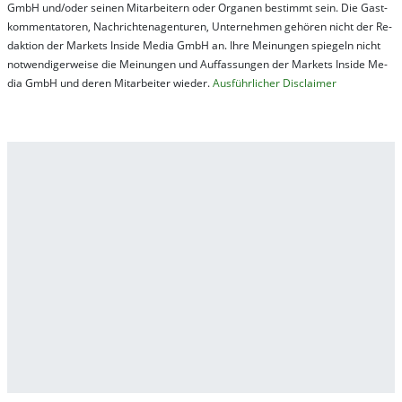
GmbH und/oder sei­nen Mit­ar­bei­tern oder Or­ga­nen be­stim­mt sein. Die Gast­
kom­men­ta­tor­en, Nach­rich­ten­ag­en­tur­en, Un­ter­neh­men ge­hör­en nicht der Re­
dak­tion der Mar­kets In­side Me­dia GmbH an. Ihre Mei­nung­en spie­geln nicht
not­wen­di­ger­wei­se die Mei­nung­en und Auf­fas­sung­en der Mar­kets In­side Me­
dia GmbH und de­ren Mit­ar­bei­ter wie­der.
Aus­führ­lich­er Dis­clai­mer