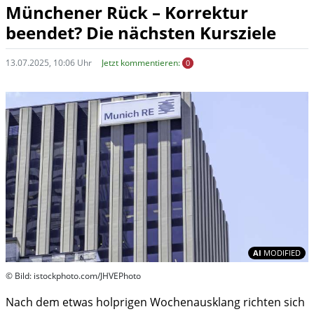
Münchener Rück – Korrektur
beendet? Die nächsten Kursziele
13.07.2025, 10:06 Uhr
Jetzt kommentieren:
0
In
AI
MODIFIED
© Bild: istockphoto.com/JHVEPhoto
Nach dem etwas holprigen Wochenausklang richten sich