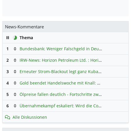
News-Kommentare
Pause
Thema
1
Bundesbank: Weniger Falschgeld in Deutschland
Hauptdi
2
IRW-News: Horizon Petroleum Ltd. : Horizon Petroleum beginnt mit der Testförderung im Projekt Lachowice in Polen und schließt die Platzierung einer überzeichneten Wandelanleihe ab
3
Erneuter Strom-Blackout legt ganz Kuba lahm
Hauptdiskus
4
Gold beendet Handelswoche mit Knall: Barrick Mining – Ist diese Aktie wieder ein Kauf?
5
Ölpreise fallen deutlich - Fortschritte zwischen USA und Iran belasten
6
Übernahmekampf eskaliert: Wird die Commerzbank italienisch?
Alle Diskussionen