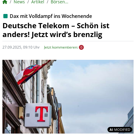
BörsenNEWS.de
News
Artikel
BörsenNEWS.de
Dax mit Volldampf ins Wochenende
Deutsche Telekom – Schön ist
anders! Jetzt wird’s brenzlig
27.09.2025, 09:10 Uhr
Jetzt kommentieren:
0
In
AI
MODIFIED