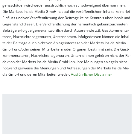
gens­schä­den wird we­der aus­drück­lich noch stil­lschwei­gend über­nom­men.
Die Mar­kets In­side Me­dia GmbH hat auf die ver­öf­fent­lich­ten In­hal­te kei­ner­lei
Ein­fluss und vor Ver­öf­fent­lich­ung der Bei­trä­ge kei­ne Ken­nt­nis über In­halt und
Ge­gen­stand die­ser. Die Ver­öf­fent­lich­ung der na­ment­lich ge­kenn­zeich­net­en
Bei­trä­ge er­folgt ei­gen­ver­ant­wort­lich durch Au­tor­en wie z.B. Gast­kom­men­ta­
tor­en, Nach­richt­en­ag­en­tur­en, Un­ter­neh­men. In­fol­ge­des­sen kön­nen die In­hal­
te der Bei­trä­ge auch nicht von An­la­ge­in­te­res­sen der Mar­kets In­side Me­dia
GmbH und/oder sei­nen Mit­ar­bei­tern oder Or­ga­nen be­stim­mt sein. Die Gast­
kom­men­ta­tor­en, Nach­rich­ten­ag­en­tur­en, Un­ter­neh­men ge­hör­en nicht der Re­
dak­tion der Mar­kets In­side Me­dia GmbH an. Ihre Mei­nung­en spie­geln nicht
not­wen­di­ger­wei­se die Mei­nung­en und Auf­fas­sung­en der Mar­kets In­side Me­
dia GmbH und de­ren Mit­ar­bei­ter wie­der.
Aus­führ­lich­er Dis­clai­mer