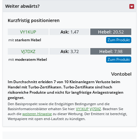
Weiter abwärts?
Kurzfristig positionieren
VY1KUP
Ask:
1,47
Hebel:
20,52
mit
starkem Hebel
Zum Produkt
VJ7DXZ
Ask:
3,72
Hebel:
7,98
mit
moderatem Hebel
Zum Produkt
Im Durchschnitt erleiden 7 von 10 Kleinanlegern Verluste beim
Handel mit Turbo-Zertifikaten. Turbo-Zertifikate sind hoch
risikoreiche Produkte und nicht für langfristige Anlagestrategien
geeignet.
Den Basisprospekt sowie die Endgültigen Bedingungen und die
Basisinformationsblätter erhalten Sie hier:
VY1KUP
VJ7DXZ
. Beachten Sie
auch die
weiteren Hinweise
zu dieser Werbung. Der Emittent ist berechtigt,
Wertpapiere mit open end-Laufzeit zu kündigen.