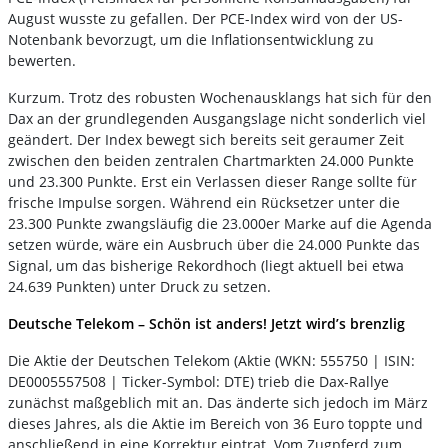
August wusste zu gefallen. Der PCE-Index wird von der US-
Notenbank bevorzugt, um die Inflationsentwicklung zu
bewerten.
Kurzum. Trotz des robusten Wochenausklangs hat sich für den
Dax an der grundlegenden Ausgangslage nicht sonderlich viel
geändert. Der Index bewegt sich bereits seit geraumer Zeit
zwischen den beiden zentralen Chartmarkten 24.000 Punkte
und 23.300 Punkte. Erst ein Verlassen dieser Range sollte für
frische Impulse sorgen. Während ein Rücksetzer unter die
23.300 Punkte zwangsläufig die 23.000er Marke auf die Agenda
setzen würde, wäre ein Ausbruch über die 24.000 Punkte das
Signal, um das bisherige Rekordhoch (liegt aktuell bei etwa
24.639 Punkten) unter Druck zu setzen.
Deutsche Telekom – Schön ist anders! Jetzt wird’s brenzlig
Die Aktie der Deutschen Telekom (Aktie (WKN: 555750 | ISIN:
DE0005557508 | Ticker-Symbol: DTE) trieb die Dax-Rallye
zunächst maßgeblich mit an. Das änderte sich jedoch im März
dieses Jahres, als die Aktie im Bereich von 36 Euro toppte und
anschließend in eine Korrektur eintrat. Vom Zugpferd zum