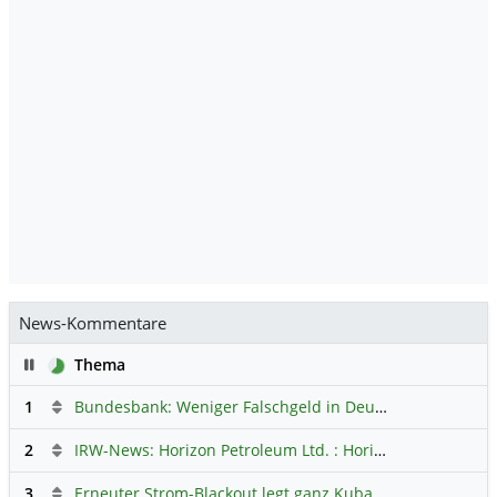
News-Kommentare
Pause
Thema
1
Bundesbank: Weniger Falschgeld in Deutschland
Hauptdi
2
IRW-News: Horizon Petroleum Ltd. : Horizon Petroleum beginnt mit der Testförderung im Projekt Lachowice in Polen und schließt die Platzierung einer überzeichneten Wandelanleihe ab
3
Erneuter Strom-Blackout legt ganz Kuba lahm
Hauptdiskus