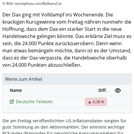
© Bild: istockphoto.com/BalkansCat
Der Dax ging mit Volldampf ins Wochenende. Die
knackigen Kursgewinne vom Freitag nähren nunmehr die
Hoffnung, dass dem Dax ein starker Start in die neue
Handelswoche gelingen könnte. Das erklärte Ziel muss es
sein, die 24.000 Punkte zurückzuerobern. Denn wenn
man etwas bemängeln möchte, dann ist es der Umstand,
dass es der Dax verpasste, die Handelswoche oberhalb
von 24.000 Punkten abzuschließen.
Werte zum Artikel
Name
Diff.
Deutsche Telekom
-0,38 %
Watch
Die am Freitag veröffentlichten US-Inflationsdaten sorgten für
gute Stimmung an den Aktienmärkten. Der eminent wichtige
PCE-Index (Preisindex für persönliche Konsumausgaben) für