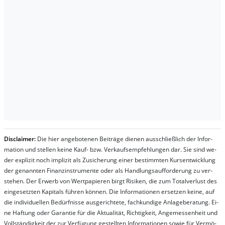
Dis­clai­mer:
Die hier an­ge­bo­te­nen Bei­trä­ge die­nen aus­schließ­lich der In­for­
ma­t­ion und stel­len kei­ne Kauf- bzw. Ver­kaufs­em­pfeh­lung­en dar. Sie sind we­
der ex­pli­zit noch im­pli­zit als Zu­sich­er­ung ei­ner be­stim­mt­en Kurs­ent­wick­lung
der ge­nan­nt­en Fi­nanz­in­stru­men­te oder als Handl­ungs­auf­for­der­ung zu ver­
steh­en. Der Er­werb von Wert­pa­pier­en birgt Ri­si­ken, die zum To­tal­ver­lust des
ein­ge­setz­ten Ka­pi­tals füh­ren kön­nen. Die In­for­ma­tion­en er­setz­en kei­ne, auf
die in­di­vi­du­el­len Be­dür­fnis­se aus­ge­rich­te­te, fach­kun­di­ge An­la­ge­be­ra­tung. Ei­
ne Haf­tung oder Ga­ran­tie für die Ak­tu­ali­tät, Rich­tig­keit, An­ge­mes­sen­heit und
Vol­lständ­ig­keit der zur Ver­fü­gung ge­stel­lt­en In­for­ma­tion­en so­wie für Ver­mö­