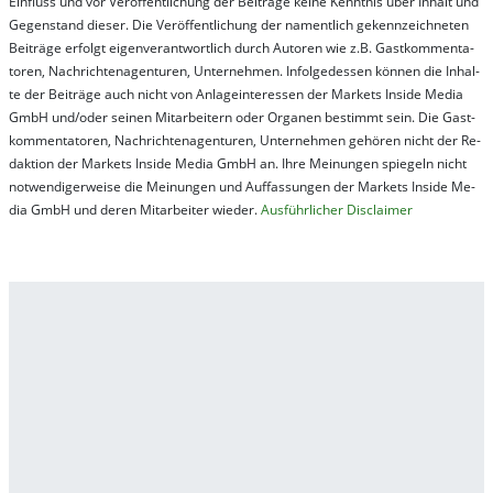
Ein­fluss und vor Ver­öf­fent­lich­ung der Bei­trä­ge kei­ne Ken­nt­nis über In­halt und
Ge­gen­stand die­ser. Die Ver­öf­fent­lich­ung der na­ment­lich ge­kenn­zeich­net­en
Bei­trä­ge er­folgt ei­gen­ver­ant­wort­lich durch Au­tor­en wie z.B. Gast­kom­men­ta­
tor­en, Nach­richt­en­ag­en­tur­en, Un­ter­neh­men. In­fol­ge­des­sen kön­nen die In­hal­
te der Bei­trä­ge auch nicht von An­la­ge­in­te­res­sen der Mar­kets In­side Me­dia
GmbH und/oder sei­nen Mit­ar­bei­tern oder Or­ga­nen be­stim­mt sein. Die Gast­
kom­men­ta­tor­en, Nach­rich­ten­ag­en­tur­en, Un­ter­neh­men ge­hör­en nicht der Re­
dak­tion der Mar­kets In­side Me­dia GmbH an. Ihre Mei­nung­en spie­geln nicht
not­wen­di­ger­wei­se die Mei­nung­en und Auf­fas­sung­en der Mar­kets In­side Me­
dia GmbH und de­ren Mit­ar­bei­ter wie­der.
Aus­führ­lich­er Dis­clai­mer