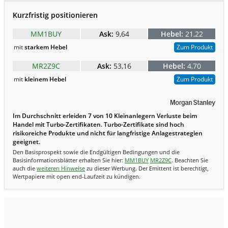
Kurzfristig positionieren
MM1BUY
Ask:
9,64
Hebel:
21,22
mit
starkem Hebel
Zum Produkt
MR2Z9C
Ask:
53,16
Hebel:
4,70
mit
kleinem Hebel
Zum Produkt
Im Durchschnitt erleiden 7 von 10 Kleinanlegern Verluste beim
Handel mit Turbo-Zertifikaten. Turbo-Zertifikate sind hoch
risikoreiche Produkte und nicht für langfristige Anlagestrategien
geeignet.
Den Basisprospekt sowie die Endgültigen Bedingungen und die
Basisinformationsblätter erhalten Sie hier:
MM1BUY
MR2Z9C
. Beachten Sie
auch die
weiteren Hinweise
zu dieser Werbung. Der Emittent ist berechtigt,
Wertpapiere mit open end-Laufzeit zu kündigen.