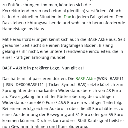
zu Enttäuschungen kommen, könnten sich die
Korrekturtendenzen noch einmal (deutlich) verstärken. Obacht
ist in der aktuellen Situation im
Dax
in jedem Fall geboten. Dem
Dax stehen richtungsweisende und wohl auch herausfordernde
Handelstage ins Haus.
Mit Herausforderungen kennt sich auch die BASF-Aktie aus. Seit
geraumer Zeit sucht sie einen tragfähigen Boden. Bislang
gelang es ihr nicht, eine untere Trendwende einzuleiten, die in
einer kräftigen Erholung mündet.
BASF – Aktie in prekärer Lage. Nun gilt es!
Das hätte nicht passieren dürfen. Die
BASF-Aktie
(WKN: BASF11
| ISIN: DE000BASF111 | Ticker-Symbol: BAS) setzte kürzlich zum
Sprung über den markanten Widerstandsbereich von 48 Euro
an. Zuvor gelang ihr mit der Rückeroberung der wichtigen
Widerstandszone 46,0 Euro / 46,5 Euro ein wichtiger Teilerfolg.
Bei einem erfolgreichen Ausbruch über die 48 Euro hätte es zu
einer Ausdehnung der Bewegung auf 51 Euro oder gar 55 Euro
kommen können. Doch es kam anders. Statt Kaufsignal heißt es
nun Gewinnmitnahmen und Konsolidierung.