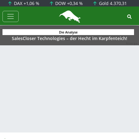
DAX
+1,06 %
DOW
+0,34 %
Gold
4.370,31
BörsenNEWS.de
Die Analyse
SalesCloser Technologies – der Hecht im Karpfenteich!
Anzeige