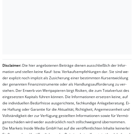
Dis­clai­mer:
Die hier an­ge­bo­te­nen Bei­trä­ge die­nen aus­schließ­lich der In­for­
ma­t­ion und stel­len kei­ne Kauf- bzw. Ver­kaufs­em­pfeh­lung­en dar. Sie sind we­
der ex­pli­zit noch im­pli­zit als Zu­sich­er­ung ei­ner be­stim­mt­en Kurs­ent­wick­lung
der ge­nan­nt­en Fi­nanz­in­stru­men­te oder als Handl­ungs­auf­for­der­ung zu ver­
steh­en. Der Er­werb von Wert­pa­pier­en birgt Ri­si­ken, die zum To­tal­ver­lust des
ein­ge­setz­ten Ka­pi­tals füh­ren kön­nen. Die In­for­ma­tion­en er­setz­en kei­ne, auf
die in­di­vi­du­el­len Be­dür­fnis­se aus­ge­rich­te­te, fach­kun­di­ge An­la­ge­be­ra­tung. Ei­
ne Haf­tung oder Ga­ran­tie für die Ak­tu­ali­tät, Rich­tig­keit, An­ge­mes­sen­heit und
Vol­lständ­ig­keit der zur Ver­fü­gung ge­stel­lt­en In­for­ma­tion­en so­wie für Ver­mö­
gens­schä­den wird we­der aus­drück­lich noch stil­lschwei­gend über­nom­men.
Die Mar­kets In­side Me­dia GmbH hat auf die ver­öf­fent­lich­ten In­hal­te kei­ner­lei