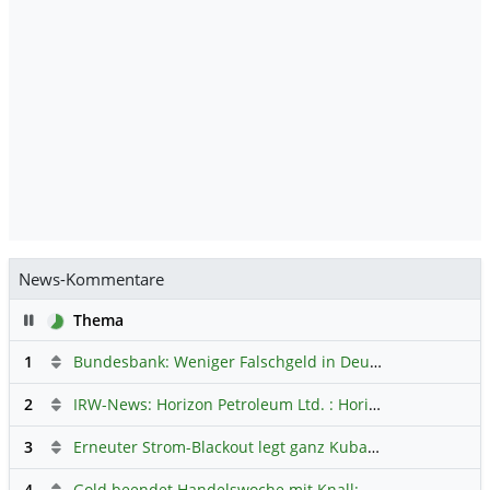
News-Kommentare
Pause
Thema
1
Bundesbank: Weniger Falschgeld in Deutschland
Hauptdi
2
IRW-News: Horizon Petroleum Ltd. : Horizon Petroleum beginnt mit der Testförderung im Projekt Lachowice in Polen und schließt die Platzierung einer überzeichneten Wandelanleihe ab
3
Erneuter Strom-Blackout legt ganz Kuba lahm
Hauptdiskus
4
Gold beendet Handelswoche mit Knall: Barrick Mining – Ist diese Aktie wieder ein Kauf?