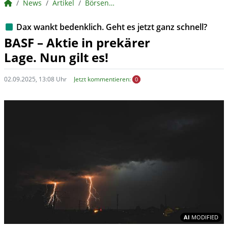
BörsenNEWS.de
News
Artikel
BörsenNEWS.de
Dax wankt bedenklich. Geht es jetzt ganz schnell?
BASF – Aktie in prekärer
Lage. Nun gilt es!
02.09.2025, 13:08 Uhr
Jetzt kommentieren:
0
In
AI
MODIFIED