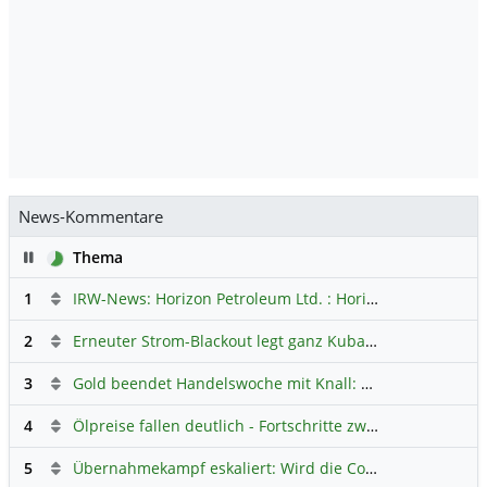
News-Kommentare
Pause
Thema
1
IRW-News: Horizon Petroleum Ltd. : Horizon Petroleum beginnt mit der Testförderung im Projekt Lachowice in Polen und schließt die Platzierung einer überzeichneten Wandelanleihe ab
2
Erneuter Strom-Blackout legt ganz Kuba lahm
Hauptdiskus
3
Gold beendet Handelswoche mit Knall: Barrick Mining – Ist diese Aktie wieder ein Kauf?
4
Ölpreise fallen deutlich - Fortschritte zwischen USA und Iran belasten
5
Übernahmekampf eskaliert: Wird die Commerzbank italienisch?