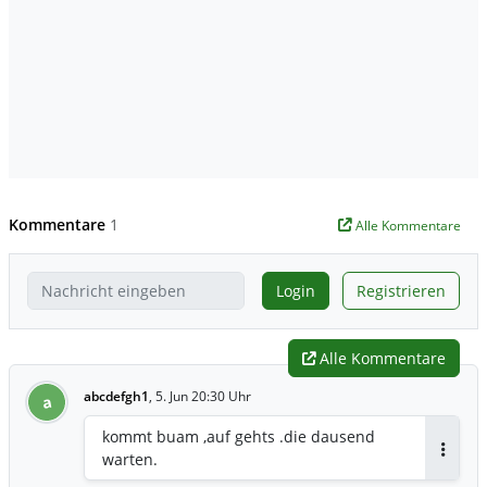
Kommentare
1
Alle Kommentare
Login
Registrieren
Alle Kommentare
abcdefgh1
,
5. Jun 20:30 Uhr
a
kommt buam ,auf gehts .die dausend
warten.
Antwor