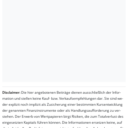
Dis­clai­mer:
Die hier an­ge­bo­te­nen Bei­trä­ge die­nen aus­schließ­lich der In­for­
ma­t­ion und stel­len kei­ne Kauf- bzw. Ver­kaufs­em­pfeh­lung­en dar. Sie sind we­
der ex­pli­zit noch im­pli­zit als Zu­sich­er­ung ei­ner be­stim­mt­en Kurs­ent­wick­lung
der ge­nan­nt­en Fi­nanz­in­stru­men­te oder als Handl­ungs­auf­for­der­ung zu ver­
steh­en. Der Er­werb von Wert­pa­pier­en birgt Ri­si­ken, die zum To­tal­ver­lust des
ein­ge­setz­ten Ka­pi­tals füh­ren kön­nen. Die In­for­ma­tion­en er­setz­en kei­ne, auf