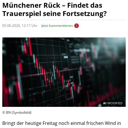
Münchener Rück – Findet das
Trauerspiel seine Fortsetzung?
05.06.2026, 12:17 Uhr
Jetzt kommentieren:
1
In
AI
MODIFIED
© BN (Symbolbild)
Bringt der heutige Freitag noch einmal frischen Wind in