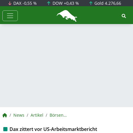
DAX
-0,55 %
DOW
+0,43 %
Gold
4.276,66
BörsenNEWS.de
BörsenNEWS.de
News
Artikel
BörsenNEWS.de
Dax zittert vor US-Arbeitsmarktbericht