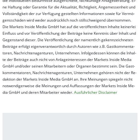
die in­di­vi­du­el­len Be­dür­fnis­se aus­ge­rich­te­te, fach­kun­di­ge An­la­ge­be­ra­tung. Ei­
ne Haf­tung oder Ga­ran­tie für die Ak­tu­ali­tät, Rich­tig­keit, An­ge­mes­sen­heit und
Vol­lständ­ig­keit der zur Ver­fü­gung ge­stel­lt­en In­for­ma­tion­en so­wie für Ver­mö­
gens­schä­den wird we­der aus­drück­lich noch stil­lschwei­gend über­nom­men.
Die Mar­kets In­side Me­dia GmbH hat auf die ver­öf­fent­lich­ten In­hal­te kei­ner­lei
Ein­fluss und vor Ver­öf­fent­lich­ung der Bei­trä­ge kei­ne Ken­nt­nis über In­halt und
Ge­gen­stand die­ser. Die Ver­öf­fent­lich­ung der na­ment­lich ge­kenn­zeich­net­en
Bei­trä­ge er­folgt ei­gen­ver­ant­wort­lich durch Au­tor­en wie z.B. Gast­kom­men­ta­
tor­en, Nach­richt­en­ag­en­tur­en, Un­ter­neh­men. In­fol­ge­des­sen kön­nen die In­hal­
te der Bei­trä­ge auch nicht von An­la­ge­in­te­res­sen der Mar­kets In­side Me­dia
GmbH und/oder sei­nen Mit­ar­bei­tern oder Or­ga­nen be­stim­mt sein. Die Gast­
kom­men­ta­tor­en, Nach­rich­ten­ag­en­tur­en, Un­ter­neh­men ge­hör­en nicht der Re­
dak­tion der Mar­kets In­side Me­dia GmbH an. Ihre Mei­nung­en spie­geln nicht
not­wen­di­ger­wei­se die Mei­nung­en und Auf­fas­sung­en der Mar­kets In­side Me­
dia GmbH und de­ren Mit­ar­bei­ter wie­der.
Aus­führ­lich­er Dis­clai­mer