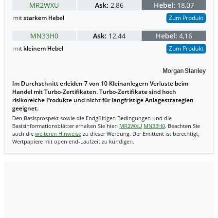
MR2WXU
Ask:
2,86
Hebel:
18,07
mit
starkem Hebel
Zum Produkt
MN33H0
Ask:
12,44
Hebel:
4,16
mit
kleinem Hebel
Zum Produkt
Im Durchschnitt erleiden 7 von 10 Kleinanlegern Verluste beim
Handel mit Turbo-Zertifikaten. Turbo-Zertifikate sind hoch
risikoreiche Produkte und nicht für langfristige Anlagestrategien
geeignet.
Den Basisprospekt sowie die Endgültigen Bedingungen und die
Basisinformationsblätter erhalten Sie hier:
MR2WXU
MN33H0
. Beachten Sie
auch die
weiteren Hinweise
zu dieser Werbung. Der Emittent ist berechtigt,
Wertpapiere mit open end-Laufzeit zu kündigen.