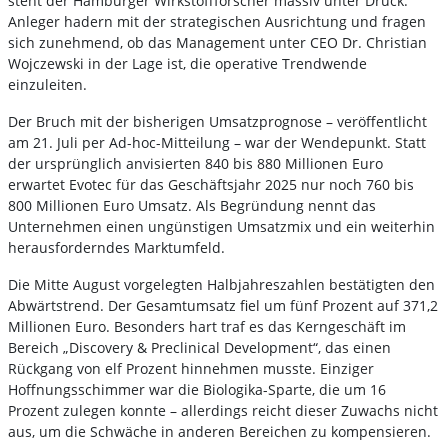
steht der Hamburger Wirkstoffforscher massiv unter Druck.
Anleger hadern mit der strategischen Ausrichtung und fragen
sich zunehmend, ob das Management unter CEO Dr. Christian
Wojczewski in der Lage ist, die operative Trendwende
einzuleiten.
Der Bruch mit der bisherigen Umsatzprognose – veröffentlicht
am 21. Juli per Ad-hoc-Mitteilung – war der Wendepunkt. Statt
der ursprünglich anvisierten 840 bis 880 Millionen Euro
erwartet Evotec für das Geschäftsjahr 2025 nur noch 760 bis
800 Millionen Euro Umsatz. Als Begründung nennt das
Unternehmen einen ungünstigen Umsatzmix und ein weiterhin
herausforderndes Marktumfeld.
Die Mitte August vorgelegten Halbjahreszahlen bestätigten den
Abwärtstrend. Der Gesamtumsatz fiel um fünf Prozent auf 371,2
Millionen Euro. Besonders hart traf es das Kerngeschäft im
Bereich „Discovery & Preclinical Development“, das einen
Rückgang von elf Prozent hinnehmen musste. Einziger
Hoffnungsschimmer war die Biologika-Sparte, die um 16
Prozent zulegen konnte – allerdings reicht dieser Zuwachs nicht
aus, um die Schwäche in anderen Bereichen zu kompensieren.