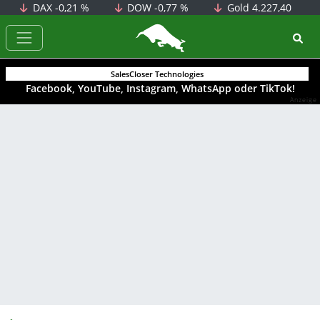
DAX
-0,21 %
DOW
-0,77 %
Gold
4.227,40
BörsenNEWS.de
SalesCloser Technologies
Facebook, YouTube, Instagram, WhatsApp oder TikTok!
Anzeige