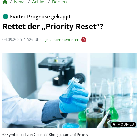
BörsenNEWS.de
News
Artikel
BörsenNEWS.de
Evotec Prognose gekappt
Rettet der „Priority Reset“?
04.09.2025, 17:26 Uhr
Jetzt kommentieren:
0
In
AI
MODIFIED
© Symbolbild von Chokniti Khongchum auf Pexels