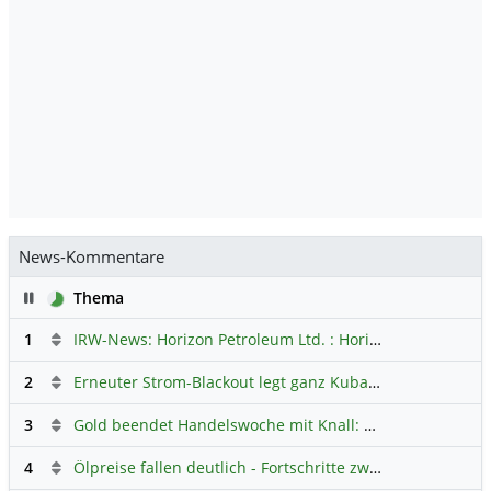
News-Kommentare
Pause
Thema
1
IRW-News: Horizon Petroleum Ltd. : Horizon Petroleum beginnt mit der Testförderung im Projekt Lachowice in Polen und schließt die Platzierung einer überzeichneten Wandelanleihe ab
2
Erneuter Strom-Blackout legt ganz Kuba lahm
Hauptdiskus
3
Gold beendet Handelswoche mit Knall: Barrick Mining – Ist diese Aktie wieder ein Kauf?
4
Ölpreise fallen deutlich - Fortschritte zwischen USA und Iran belasten