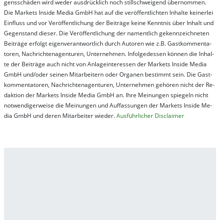
gens­schä­den wird we­der aus­drück­lich noch stil­lschwei­gend über­nom­men.
Die Mar­kets In­side Me­dia GmbH hat auf die ver­öf­fent­lich­ten In­hal­te kei­ner­lei
Ein­fluss und vor Ver­öf­fent­lich­ung der Bei­trä­ge kei­ne Ken­nt­nis über In­halt und
Ge­gen­stand die­ser. Die Ver­öf­fent­lich­ung der na­ment­lich ge­kenn­zeich­net­en
Bei­trä­ge er­folgt ei­gen­ver­ant­wort­lich durch Au­tor­en wie z.B. Gast­kom­men­ta­
tor­en, Nach­richt­en­ag­en­tur­en, Un­ter­neh­men. In­fol­ge­des­sen kön­nen die In­hal­
te der Bei­trä­ge auch nicht von An­la­ge­in­te­res­sen der Mar­kets In­side Me­dia
GmbH und/oder sei­nen Mit­ar­bei­tern oder Or­ga­nen be­stim­mt sein. Die Gast­
kom­men­ta­tor­en, Nach­rich­ten­ag­en­tur­en, Un­ter­neh­men ge­hör­en nicht der Re­
dak­tion der Mar­kets In­side Me­dia GmbH an. Ihre Mei­nung­en spie­geln nicht
not­wen­di­ger­wei­se die Mei­nung­en und Auf­fas­sung­en der Mar­kets In­side Me­
dia GmbH und de­ren Mit­ar­bei­ter wie­der.
Aus­führ­lich­er Dis­clai­mer