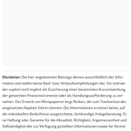
Dis­clai­mer:
Die hier an­ge­bo­te­nen Bei­trä­ge die­nen aus­schließ­lich der In­for­
ma­t­ion und stel­len kei­ne Kauf- bzw. Ver­kaufs­em­pfeh­lung­en dar. Sie sind we­
der ex­pli­zit noch im­pli­zit als Zu­sich­er­ung ei­ner be­stim­mt­en Kurs­ent­wick­lung
der ge­nan­nt­en Fi­nanz­in­stru­men­te oder als Handl­ungs­auf­for­der­ung zu ver­
steh­en. Der Er­werb von Wert­pa­pier­en birgt Ri­si­ken, die zum To­tal­ver­lust des
ein­ge­setz­ten Ka­pi­tals füh­ren kön­nen. Die In­for­ma­tion­en er­setz­en kei­ne, auf
die in­di­vi­du­el­len Be­dür­fnis­se aus­ge­rich­te­te, fach­kun­di­ge An­la­ge­be­ra­tung. Ei­
ne Haf­tung oder Ga­ran­tie für die Ak­tu­ali­tät, Rich­tig­keit, An­ge­mes­sen­heit und
Vol­lständ­ig­keit der zur Ver­fü­gung ge­stel­lt­en In­for­ma­tion­en so­wie für Ver­mö­