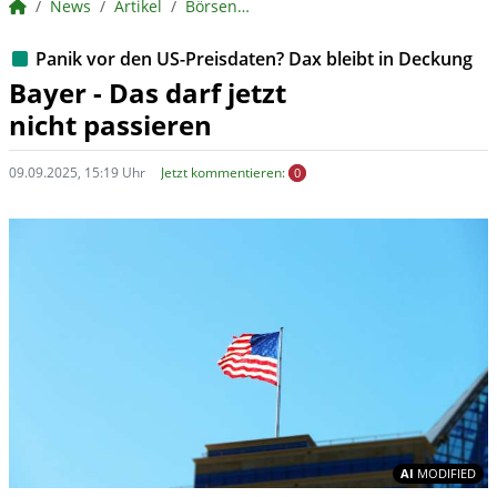
BörsenNEWS.de
News
Artikel
BörsenNEWS.de
Panik vor den US-Preisdaten? Dax bleibt in Deckung
Bayer - Das darf jetzt
nicht passieren
09.09.2025, 15:19 Uhr
Jetzt kommentieren:
0
In
AI
MODIFIED