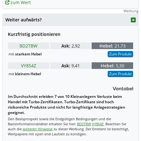
zum Wert
Werbung
Weiter aufwärts?
Kurzfristig positionieren
BD2TBW
Ask:
2,92
Hebel:
21,73
mit
starkem Hebel
Zum Produkt
VY8S4Z
Ask:
9,41
Hebel:
5,30
mit
kleinem Hebel
Zum Produkt
Im Durchschnitt erleiden 7 von 10 Kleinanlegern Verluste beim
Handel mit Turbo-Zertifikaten. Turbo-Zertifikate sind hoch
risikoreiche Produkte und nicht für langfristige Anlagestrategien
geeignet.
Den Basisprospekt sowie die Endgültigen Bedingungen und die
Basisinformationsblätter erhalten Sie hier:
BD2TBW
VY8S4Z
. Beachten Sie
auch die
weiteren Hinweise
zu dieser Werbung. Der Emittent ist berechtigt,
Wertpapiere mit open end-Laufzeit zu kündigen.