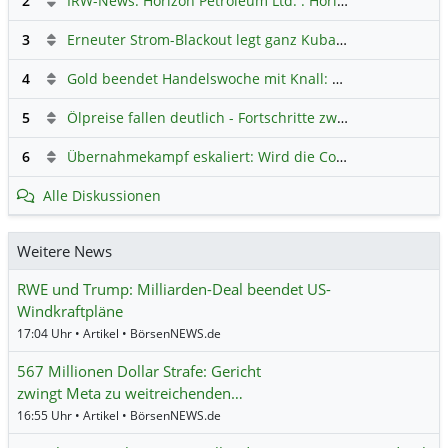
2
IRW-News: Horizon Petroleum Ltd. : Horizon Petroleum beginnt mit der Testförderung im Projekt Lachowice in Polen und schließt die Platzierung einer überzeichneten Wandelanleihe ab
3
Erneuter Strom-Blackout legt ganz Kuba lahm
Hauptdiskus
4
Gold beendet Handelswoche mit Knall: Barrick Mining – Ist diese Aktie wieder ein Kauf?
5
Ölpreise fallen deutlich - Fortschritte zwischen USA und Iran belasten
6
Übernahmekampf eskaliert: Wird die Commerzbank italienisch?
Alle Diskussionen
Weitere News
RWE und Trump: Milliarden-Deal beendet US-
Windkraftpläne
17:04 Uhr • Artikel • BörsenNEWS.de
567 Millionen Dollar Strafe: Gericht
zwingt Meta zu weitreichenden…
16:55 Uhr • Artikel • BörsenNEWS.de