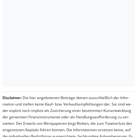
Dis­clai­mer:
Die hier an­ge­bo­te­nen Bei­trä­ge die­nen aus­schließ­lich der In­for­
ma­t­ion und stel­len kei­ne Kauf- bzw. Ver­kaufs­em­pfeh­lung­en dar. Sie sind we­
der ex­pli­zit noch im­pli­zit als Zu­sich­er­ung ei­ner be­stim­mt­en Kurs­ent­wick­lung
der ge­nan­nt­en Fi­nanz­in­stru­men­te oder als Handl­ungs­auf­for­der­ung zu ver­
steh­en. Der Er­werb von Wert­pa­pier­en birgt Ri­si­ken, die zum To­tal­ver­lust des
ein­ge­setz­ten Ka­pi­tals füh­ren kön­nen. Die In­for­ma­tion­en er­setz­en kei­ne, auf
die in­di­vi­du­el­len Be­dür­fnis­se aus­ge­rich­te­te, fach­kun­di­ge An­la­ge­be­ra­tung. Ei­