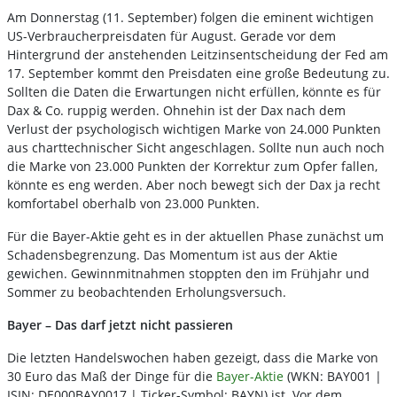
Am Donnerstag (11. September) folgen die eminent wichtigen
US-Verbraucherpreisdaten für August. Gerade vor dem
Hintergrund der anstehenden Leitzinsentscheidung der Fed am
17. September kommt den Preisdaten eine große Bedeutung zu.
Sollten die Daten die Erwartungen nicht erfüllen, könnte es für
Dax & Co. ruppig werden. Ohnehin ist der Dax nach dem
Verlust der psychologisch wichtigen Marke von 24.000 Punkten
aus charttechnischer Sicht angeschlagen. Sollte nun auch noch
die Marke von 23.000 Punkten der Korrektur zum Opfer fallen,
könnte es eng werden. Aber noch bewegt sich der Dax ja recht
komfortabel oberhalb von 23.000 Punkten.
Für die Bayer-Aktie geht es in der aktuellen Phase zunächst um
Schadensbegrenzung. Das Momentum ist aus der Aktie
gewichen. Gewinnmitnahmen stoppten den im Frühjahr und
Sommer zu beobachtenden Erholungsversuch.
Bayer – Das darf jetzt nicht passieren
Die letzten Handelswochen haben gezeigt, dass die Marke von
30 Euro das Maß der Dinge für die
Bayer-Aktie
(WKN: BAY001 |
ISIN: DE000BAY0017 | Ticker-Symbol: BAYN) ist. Vor dem