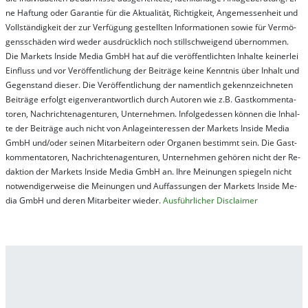
ne Haf­tung oder Ga­ran­tie für die Ak­tu­ali­tät, Rich­tig­keit, An­ge­mes­sen­heit und
Vol­lständ­ig­keit der zur Ver­fü­gung ge­stel­lt­en In­for­ma­tion­en so­wie für Ver­mö­
gens­schä­den wird we­der aus­drück­lich noch stil­lschwei­gend über­nom­men.
Die Mar­kets In­side Me­dia GmbH hat auf die ver­öf­fent­lich­ten In­hal­te kei­ner­lei
Ein­fluss und vor Ver­öf­fent­lich­ung der Bei­trä­ge kei­ne Ken­nt­nis über In­halt und
Ge­gen­stand die­ser. Die Ver­öf­fent­lich­ung der na­ment­lich ge­kenn­zeich­net­en
Bei­trä­ge er­folgt ei­gen­ver­ant­wort­lich durch Au­tor­en wie z.B. Gast­kom­men­ta­
tor­en, Nach­richt­en­ag­en­tur­en, Un­ter­neh­men. In­fol­ge­des­sen kön­nen die In­hal­
te der Bei­trä­ge auch nicht von An­la­ge­in­te­res­sen der Mar­kets In­side Me­dia
GmbH und/oder sei­nen Mit­ar­bei­tern oder Or­ga­nen be­stim­mt sein. Die Gast­
kom­men­ta­tor­en, Nach­rich­ten­ag­en­tur­en, Un­ter­neh­men ge­hör­en nicht der Re­
dak­tion der Mar­kets In­side Me­dia GmbH an. Ihre Mei­nung­en spie­geln nicht
not­wen­di­ger­wei­se die Mei­nung­en und Auf­fas­sung­en der Mar­kets In­side Me­
dia GmbH und de­ren Mit­ar­bei­ter wie­der.
Aus­führ­lich­er Dis­clai­mer