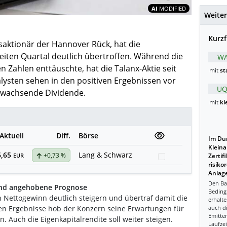
Inhalte teil
AI
MODIFIED
Weiter
Kurzf
saktionär der Hannover Rück, hat die
iten Quartal deutlich übertroffen. Während die
WA
 Zahlen enttäuschte, hat die Talanx-Aktie seit
mit
st
alysten sehen in den positiven Ergebnissen vor
UQ
rk wachsende Dividende.
mit
kl
Aktuell
Diff.
Börse
Im Dur
Kleina
6,65
Lang & Schwarz
+0,73 %
Watchlist
EUR
Zertif
risiko
Anlage
Den Ba
und angehobene Prognose
Beding
 Nettogewinn deutlich steigern und übertraf damit die
erhalte
ken Ergebnisse hob der Konzern seine Erwartungen für
auch d
Emitten
 Auch die Eigenkapitalrendite soll weiter steigen.
Laufzei