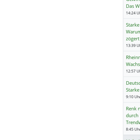
Das Wa
Starke
Warum
zögert
Rheinm
Wachs
Deuts
Starke
Renk n
durch 
Trend