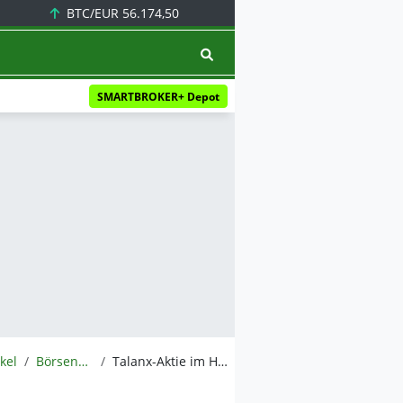
BTC/EUR
56.174,50
SMARTBROKER+ Depot
ikel
BörsenNEWS.de
Talanx-Aktie im Höhenflug! Allianz-Konkurrent überzeugt mit starkem Gewinn