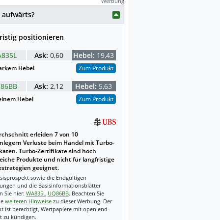
Werbung
weise mit KI erstellt.
 aufwärts?
ristig positionieren
835L
Ask:
0,60
Hebel:
19,43
arkem Hebel
Zum Produkt
86BB
Ask:
2,12
Hebel:
5,63
einem Hebel
Zum Produkt
chschnitt erleiden 7 von 10
nlegern Verluste beim Handel mit Turbo-
ikaten. Turbo-Zertifikate sind hoch
reiche Produkte und nicht für langfristige
strategien geeignet.
sisprospekt sowie die Endgültigen
ungen und die Basisinformationsblätter
n Sie hier:
WA835L
UQ86BB
. Beachten Sie
ie
weiteren Hinweise
zu dieser Werbung. Der
t ist berechtigt, Wertpapiere mit open end-
t zu kündigen.