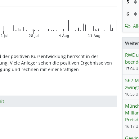
5
6
Al
Weite
RWE un
 der positiven Kursentwicklung herrscht in der
beend
ng. Viele Anleger sehen die positiven Ergebnisse von
igung und rechnen mit einer kräftigen
567 Mi
zwingt
it.
Münch
Millia
Preisd
Gewinn