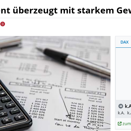
ent überzeugt mit starkem Ge
0
DAX
k.A
k.A.
k.
zum