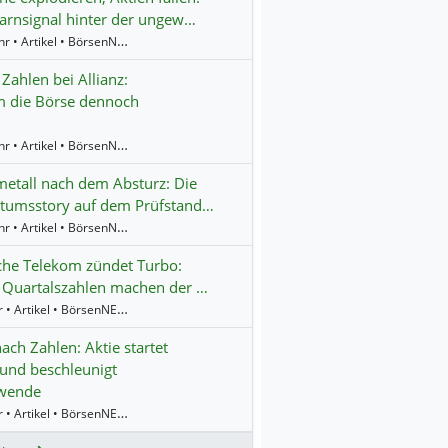
rnsignal hinter der ungew…
14:24 Uhr • Artikel • BörsenNEWS.de
 Zahlen bei Allianz:
 die Börse dennoch
13:39 Uhr • Artikel • BörsenNEWS.de
etall nach dem Absturz: Die
tumsstory auf dem Prüfstand…
12:57 Uhr • Artikel • BörsenNEWS.de
che Telekom zündet Turbo:
 Quartalszahlen machen der …
9:10 Uhr • Artikel • BörsenNEWS.de
ach Zahlen: Aktie startet
und beschleunigt
wende
8:45 Uhr • Artikel • BörsenNEWS.de