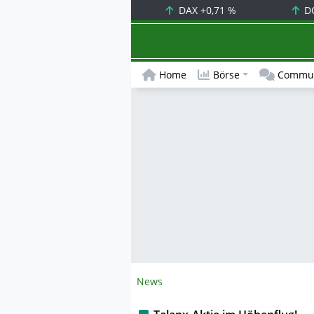
DAX
+0,71 %
D
Home
Börse
Commun
News