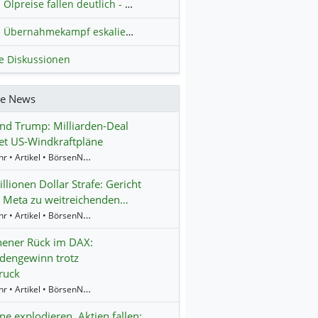
Ölpreise fallen deutlich - Fortschritte zwischen USA und Iran belasten
Übernahmekampf eskaliert: Wird die Commerzbank italienisch?
H
le Diskussionen
re News
d Trump: Milliarden-Deal
et US-Windkraftpläne
17:04 Uhr • Artikel • BörsenNEWS.de
llionen Dollar Strafe: Gericht
 Meta zu weitreichenden…
16:55 Uhr • Artikel • BörsenNEWS.de
ener Rück im DAX:
rdengewinn trotz
ruck
16:17 Uhr • Artikel • BörsenNEWS.de
e explodieren, Aktien fallen: