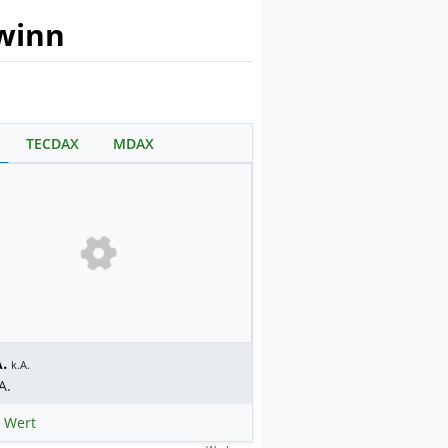
winn
TECDAX
MDAX
.
k.A.
A.
 Wert