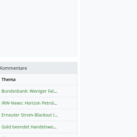
Kommentare
se
Thema
Bundesbank: Weniger Falschgeld in Deutschland
Hauptdiskussion
IRW-News: Horizon Petroleum Ltd. : Horizon Petroleum beginnt mit der Testförderung im Projekt Lachowice in Polen und schließt die Platzierung einer überzeichneten Wandelanleihe ab
Erneuter Strom-Blackout legt ganz Kuba lahm
Hauptdiskussion
Gold beendet Handelswoche mit Knall: Barrick Mining – Ist diese Aktie wieder ein Kauf?