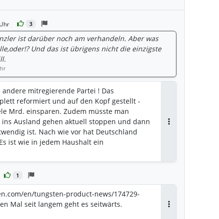
 Uhr
3
nzler ist darüber noch am verhandeln. Aber was
lle,oder!? Und das ist übrigens nicht die einzigste
l.
Uhr
 andere mitregierende Partei ! Das
lett reformiert und auf den Kopf gestellt -
iele Mrd. einsparen. Zudem müsste man
ie ins Ausland gehen aktuell stoppen und dann
Antworten
twendig ist. Nach wie vor hat Deutschland
s ist wie in jedem Haushalt ein
1
ten.com/en/tungsten-product-news/174729-
n Mal seit langem geht es seitwärts.
Antworten