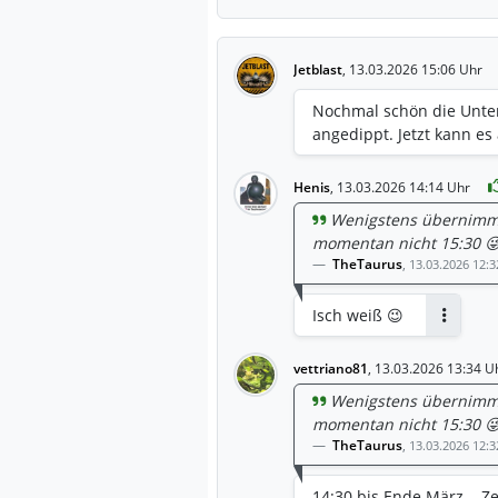
Jetblast
,
13.03.2026 15:06 Uhr
Nochmal schön die Unte
angedippt. Jetzt kann es
Henis
,
13.03.2026 14:14 Uhr
Wenigstens übernimmst 
momentan nicht 15:30 
TheTaurus
,
13.03.2026 12:3
Isch weiß 😉
Antwort
vettriano81
,
13.03.2026 13:34 U
Wenigstens übernimmst 
momentan nicht 15:30 
TheTaurus
,
13.03.2026 12:3
14:30 bis Ende März... Z