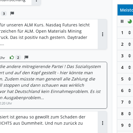
Antworten
Meistd
3
Pau
 für unseren ALM Kurs. Nasdaq Futures leicht
orzeichen für ALM. Open Materials Mining
1
uck. Das ist positiv nach gestern. Daytrader
Antworten
..
2
3
Uhr
2
die andere mitregierende Partei ! Das Sozialsystem
4
rt und auf den Kopf gestellt - hier könnte man
en. Zudem müsste man generell alle Zahlung die
5
ll stoppen und dann schauen was wirklich
6
 vor hat Deutschland kein Einnahmeproblem. Es ist
in Ausgabenproblem...
7
2:20 Uhr
8
siert ist genau so gewollt zum Schaden der
 NICHTS aus Dummheit. Und nun zurück zu
9
Antworten