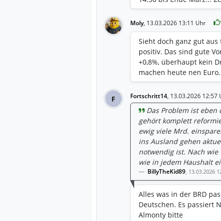
Moly
,
13.03.2026 13:11 Uhr
Sieht doch ganz gut aus
positiv. Das sind gute V
+0,8%, überhaupt kein Dr
machen heute nen Euro…
Fortschritt14
,
13.03.2026 12:57 
F
Das Problem ist eben 
gehört komplett reformie
ewig viele Mrd. einspar
ins Ausland gehen aktue
notwendig ist. Nach wie
wie in jedem Haushalt e
BillyTheKid89
,
13.03.2026 1
Alles was in der BRD pas
Deutschen. Es passiert
Almonty bitte