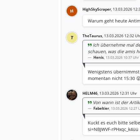
HighSkyScraper
,
13.03.2026 12:
H
Warum geht heute Antim
TheTaurus
,
13.03.2026 12:32 Uh
T
Ich übernehme mal de
schauen, was die amis 
Henis
,
13.03.2026 10:37 Uhr
Wenigstens übernimmst du
momentan nicht 15:30 
HELM46
,
13.03.2026 12:31 Uhr
Von wann ist der Artik
Fabeltier
,
13.03.2026 12:27 
Kuckt es euch bitte selb
si=NBJWVF-rPHxqc_k4üü