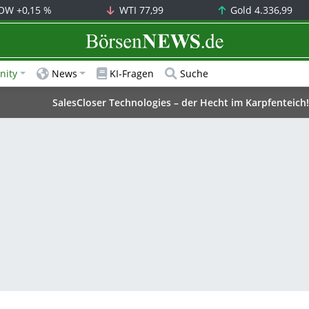
OW
+0,15 %
WTI
77,99
Gold
4.336,99
BörsenNEWS.de
ity
News
KI-Fragen
Suche
SalesCloser Technologies – der Hecht im Karpfenteich!