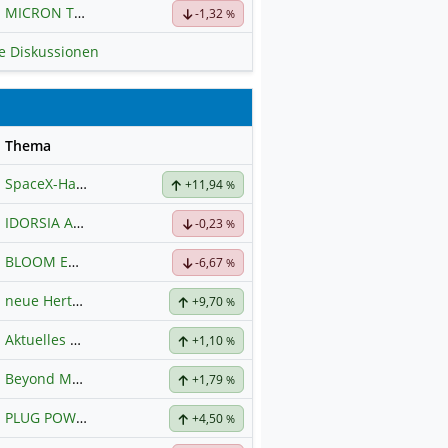
MICRON TECHNOLOGY
Hauptdiskussion
-1,32
%
le Diskussionen
se
Thema
SpaceX-Haupt-Hauptforum
+11,94
%
IDORSIA AG SF-,05
Hauptdiskussion
-0,23
%
BLOOM ENERGY A
Hauptdiskussion
-6,67
%
neue Hertz Aktie
+9,70
%
Aktuelles zu Almonty Industries
+1,10
%
Beyond Meat
Hauptdiskussion
+1,79
%
PLUG POWER
Hauptdiskussion
+4,50
%