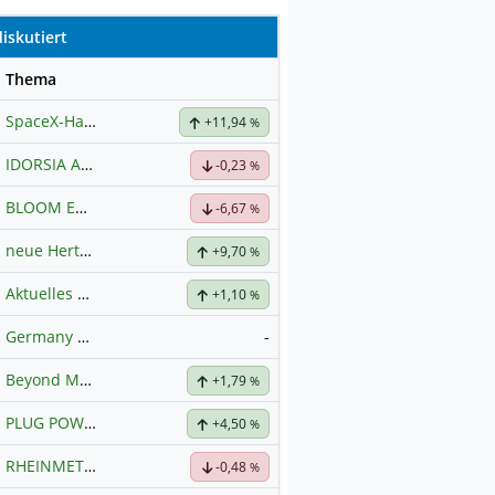
iskutiert
se
Thema
SpaceX-Haupt-Hauptforum
+11,94
%
IDORSIA AG SF-,05
Hauptdiskussion
-0,23
%
BLOOM ENERGY A
Hauptdiskussion
-6,67
%
neue Hertz Aktie
+9,70
%
Aktuelles zu Almonty Industries
+1,10
%
Germany 40 / DAX Prognose
-
Beyond Meat
Hauptdiskussion
+1,79
%
PLUG POWER
Hauptdiskussion
+4,50
%
RHEINMETALL
Hauptdiskussion
-0,48
%