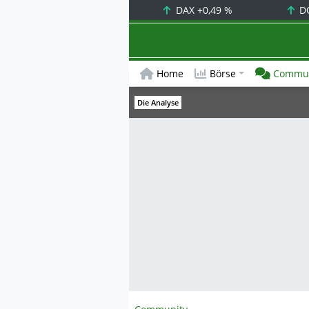
DAX
+0,49 %
D
Home
Börse
Commun
Die Analyse