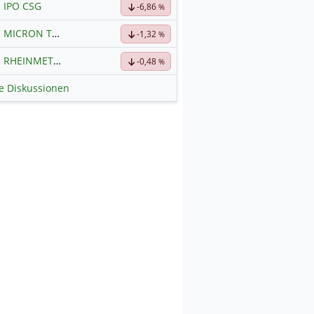
IPO CSG
-6,86
%
MICRON TECHNOLOGY
Hauptdiskussion
-1,32
%
RHEINMETALL
Hauptdiskussion
-0,48
%
le Diskussionen