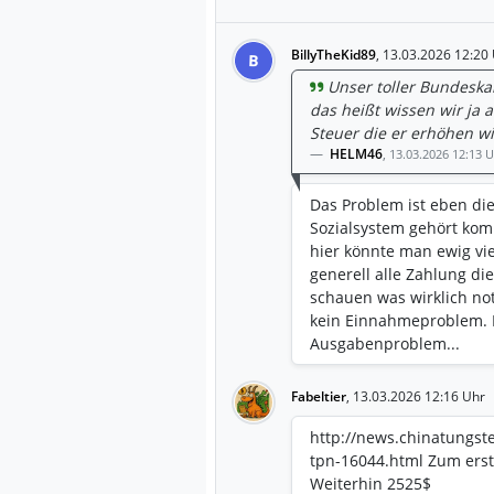
BillyTheKid89
,
13.03.2026 12:20
B
Unser toller Bundeska
das heißt wissen wir ja a
Steuer die er erhöhen wil
HELM46
,
13.03.2026 12:13 
Das Problem ist eben die
Sozialsystem gehört komp
hier könnte man ewig v
generell alle Zahlung d
schauen was wirklich no
kein Einnahmeproblem. E
Ausgabenproblem...
Fabeltier
,
13.03.2026 12:16 Uhr
http://news.chinatungs
tpn-16044.html Zum erste
Weiterhin 2525$