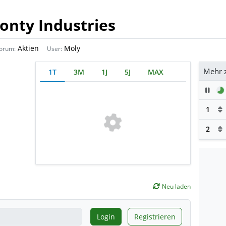
onty Industries
Aktien
Moly
orum:
User:
Mehr 
1T
3M
1J
5J
MAX
Pau
1
2
Neu laden
Login
Registrieren