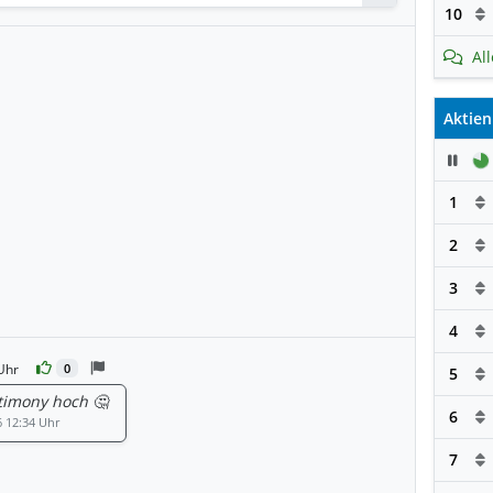
10
Al
Aktien
Pau
1
2
3
4
Uhr
0
5
imony hoch 🤔
6
6 12:34 Uhr
7
orten