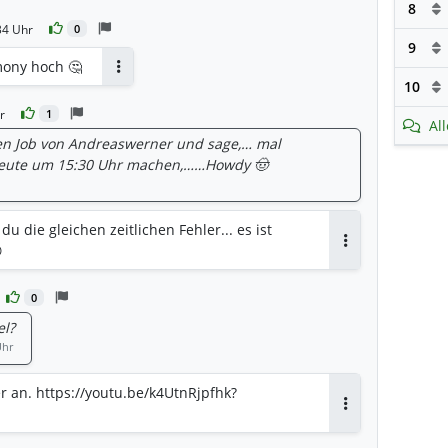
8
34 Uhr
0
9
ony hoch 🤔
Antworten
10
r
1
Al
n Job von Andreaswerner und sage,… mal
heute um 15:30 Uhr machen,……Howdy 🤠
 die gleichen zeitlichen Fehler... es ist

Antworten
0
el?
Uhr
er an. https://youtu.be/k4UtnRjpfhk?
Antworten