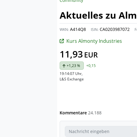
Community
Aktuelles zu Alm
A414Q8
CA0203987072
WKN:
ISIN:
F
Kurs Almonty Industries
11,93
EUR
+1,23 %
+0,15
19:14:07 Uhr
,
L&S Exchange
Kommentare
24.188