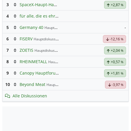
3
SpaceX-Haupt-Hauptforum
+2,87
%
4
für alle, die es ehrlich meinen beim Traden.
5
Germany 40
-
Hauptdiskussion
6
FISERV
Hauptdiskussion
-12,16
%
7
ZOETIS
Hauptdiskussion
+2,04
%
8
RHEINMETALL
Hauptdiskussion
+0,57
%
9
Canopy Hauptforum
+1,81
%
10
Beyond Meat
Hauptdiskussion
-3,97
%
Alle Diskussionen