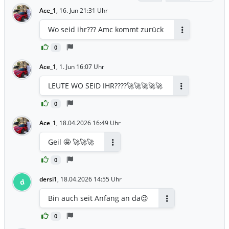
Ace_1
,
16. Jun 21:31 Uhr
Wo seid ihr??? Amc kommt zurück
Antworten
0
Ace_1
,
1. Jun 16:07 Uhr
LEUTE WO SEID IHR????🚀🚀🚀🚀🚀
Antworten
0
Ace_1
,
18.04.2026 16:49 Uhr
Geil 🤩 🚀🚀🚀
Antworten
0
dersi1
,
18.04.2026 14:55 Uhr
d
Bin auch seit Anfang an da😉
Antworten
0