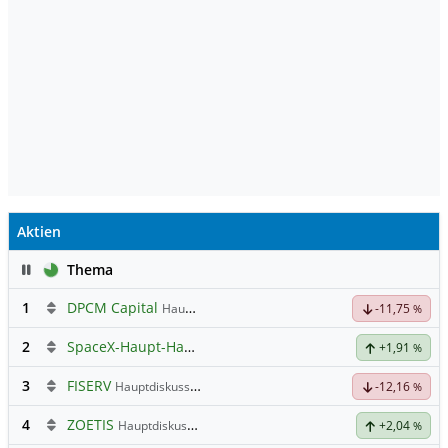
Aktien
Pause
Thema
1
DPCM Capital
Hauptdiskussion
-11,75
%
2
SpaceX-Haupt-Hauptforum
+1,91
%
3
FISERV
Hauptdiskussion
-12,16
%
4
ZOETIS
Hauptdiskussion
+2,04
%