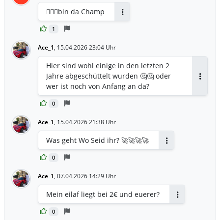
🙋🏼‍♂️bin da Champ
Antworten
1
Ace_1
,
15.04.2026 23:04 Uhr
Hier sind wohl einige in den letzten 2
Jahre abgeschüttelt wurden 🤔🤔 oder
Antwor
wer ist noch von Anfang an da?
0
Ace_1
,
15.04.2026 21:38 Uhr
Was geht Wo Seid ihr? 🚀🚀🚀🚀
Antworten
0
Ace_1
,
07.04.2026 14:29 Uhr
Mein eilaf liegt bei 2€ und euerer?
Antworten
0