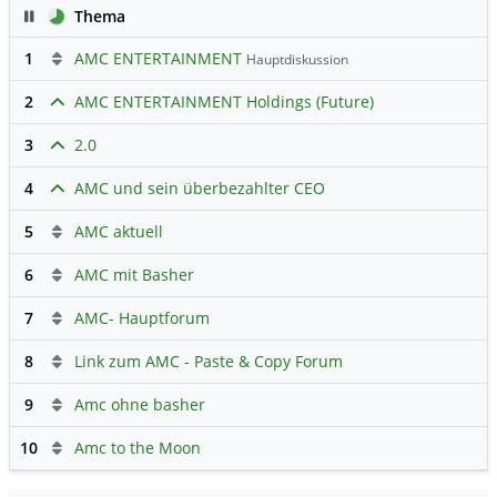
Pause
Thema
1
AMC ENTERTAINMENT
Hauptdiskussion
2
AMC ENTERTAINMENT Holdings (Future)
3
2.0
4
AMC und sein überbezahlter CEO
5
AMC aktuell
6
AMC mit Basher
7
AMC- Hauptforum
8
Link zum AMC - Paste & Copy Forum
9
Amc ohne basher
10
Amc to the Moon