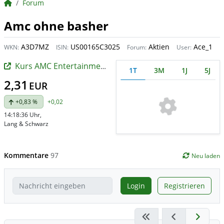
BörsenNEWS.de
Forum
Amc ohne basher
A3D7MZ
US00165C3025
Aktien
Ace_1
WKN:
ISIN:
Forum:
User:
Kurs AMC Entertainment Holdings Registered (A)
1T
3M
1J
5J
2,31
EUR
+0,83 %
+0,02
14:18:36 Uhr
,
Lang & Schwarz
Kommentare
97
Neu laden
Login
Registrieren