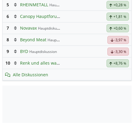
5
RHEINMETALL
Hauptdiskussion
+0,28
%
6
Canopy Hauptforum
+1,81
%
7
Novavax
Hauptdiskussion
+0,60
%
8
Beyond Meat
Hauptdiskussion
-3,97
%
9
BYD
Hauptdiskussion
-3,30
%
10
Renk und alles was dazugehört
+8,76
%
Alle Diskussionen