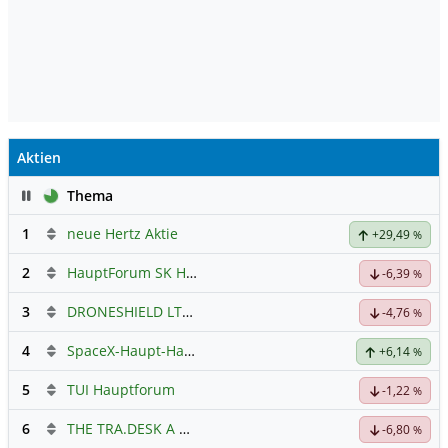
Aktien
Pause
Thema
1
neue Hertz Aktie
+29,49
%
2
HauptForum SK HYNIC
-6,39
%
3
DRONESHIELD LTD
Hauptdiskussion
-4,76
%
4
SpaceX-Haupt-Hauptforum
+6,14
%
5
TUI Hauptforum
-1,22
%
6
THE TRA.DESK A DL-,000001
Hauptdiskussion
-6,80
%