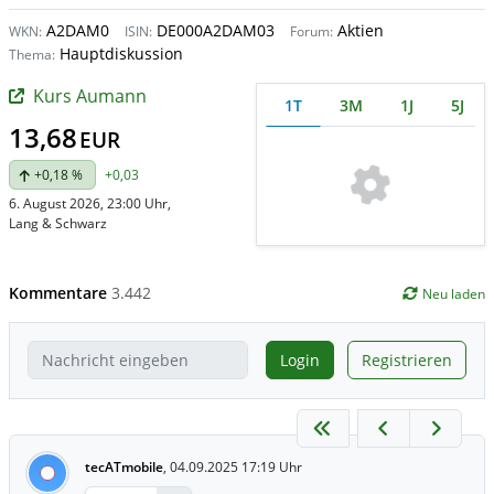
A2DAM0
DE000A2DAM03
Aktien
WKN:
ISIN:
Forum:
Hauptdiskussion
Thema:
Kurs Aumann
1T
3M
1J
5J
13,68
EUR
+0,18 %
+0,03
6. August 2026, 23:00 Uhr
,
Lang & Schwarz
Kommentare
3.442
Neu laden
Login
Registrieren
tecATmobile
,
04.09.2025 17:19 Uhr