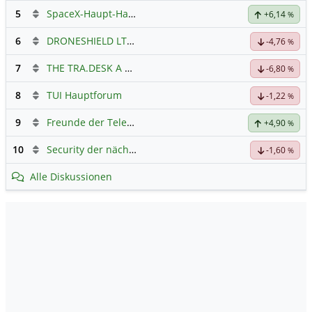
5
SpaceX-Haupt-Hauptforum
+6,14
%
6
DRONESHIELD LTD
Hauptdiskussion
-4,76
%
7
THE TRA.DESK A DL-,000001
Hauptdiskussion
-6,80
%
8
TUI Hauptforum
-1,22
%
9
Freunde der Telekom
+4,90
%
10
Security der nächsten Generation
-1,60
%
Alle Diskussionen