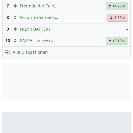
7
Freunde der Telekom
+4,90
%
8
Security der nächsten Generation
-1,60
%
9
FREYR BATTERY
-
10
PAYPAL
Hauptdiskussion
+3,19
%
Alle Diskussionen