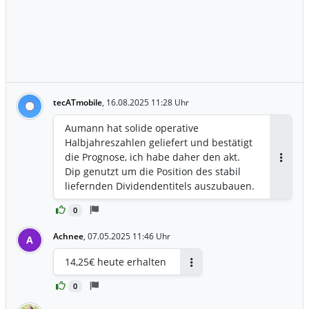
tecATmobile
,
16.08.2025 11:28 Uhr
Aumann hat solide operative
Halbjahreszahlen geliefert und bestätigt
die Prognose, ich habe daher den akt.
Antwor
Dip genutzt um die Position des stabil
liefernden Dividendentitels auszubauen.
0
Achnee
,
07.05.2025 11:46 Uhr
A
14,25€ heute erhalten
Antworten
0