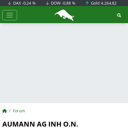
DAX
-0,24 %
DOW
-0,88 %
Gold
4.264,82
BörsenNEWS.de
BörsenNEWS.de
Forum
AUMANN AG INH O.N.