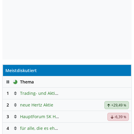
Meistdiskutiert
Pause
Thema
1
Trading- und Aktien-Chat
2
neue Hertz Aktie
+29,49
%
3
HauptForum SK HYNIC
-6,39
%
4
für alle, die es ehrlich meinen beim Traden.