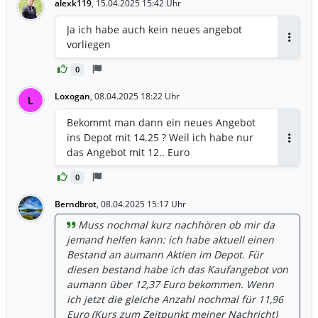
alexk119
,
15.04.2025 15:42 Uhr
Ja ich habe auch kein neues angebot
vorliegen
Antwor
0
Loxogan
,
08.04.2025 18:22 Uhr
L
Bekommt man dann ein neues Angebot
ins Depot mit 14.25 ? Weil ich habe nur
Antwor
das Angebot mit 12.. Euro
0
Berndbrot
,
08.04.2025 15:17 Uhr
Muss nochmal kurz nachhören ob mir da
jemand helfen kann: ich habe aktuell einen
Bestand an aumann Aktien im Depot. Für
diesen bestand habe ich das Kaufangebot von
aumann über 12,37 Euro bekommen. Wenn
ich jetzt die gleiche Anzahl nochmal für 11,96
Euro (Kurs zum Zeitpunkt meiner Nachricht)