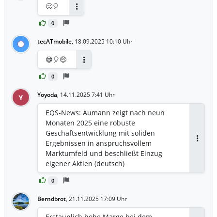
🙂🎈
Antworten
0
tecATmobile
,
18.09.2025 10:10 Uhr
😁🎈🤑
Antworten
0
Yoyoda
,
14.11.2025 7:41 Uhr
Y
EQS-News: Aumann zeigt nach neun
Monaten 2025 eine robuste
Geschäftsentwicklung mit soliden
Ergebnissen in anspruchsvollem
Antwor
Marktumfeld und beschließt Einzug
eigener Aktien (deutsch)
0
Berndbrot
,
21.11.2025 17:09 Uhr
Erstaunlich hohe Marge bei dem