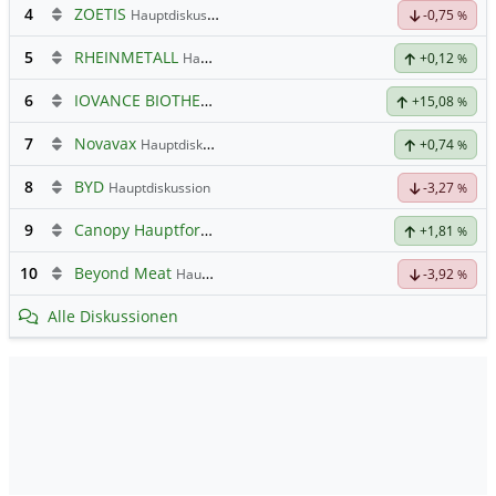
4
ZOETIS
Hauptdiskussion
-0,75
%
5
RHEINMETALL
Hauptdiskussion
+0,12
%
6
IOVANCE BIOTHERAP.DL-,001
Hauptdiskussion
+15,08
%
7
Novavax
Hauptdiskussion
+0,74
%
8
BYD
Hauptdiskussion
-3,27
%
9
Canopy Hauptforum
+1,81
%
10
Beyond Meat
Hauptdiskussion
-3,92
%
Alle Diskussionen