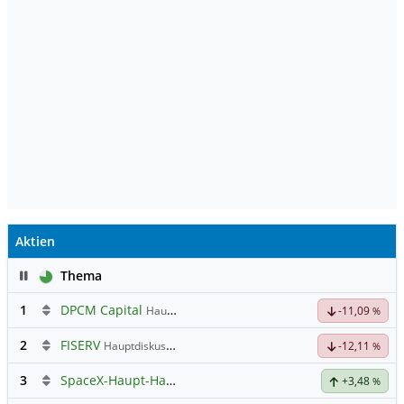
Aktien
Pause
Thema
1
DPCM Capital
Hauptdiskussion
-11,09
%
2
FISERV
Hauptdiskussion
-12,11
%
3
SpaceX-Haupt-Hauptforum
+3,48
%