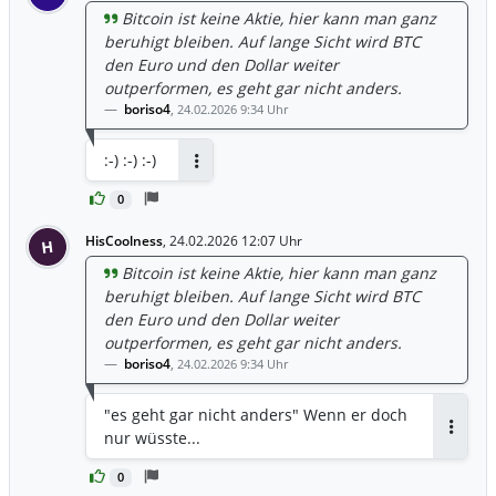
Bitcoin ist keine Aktie, hier kann man ganz
beruhigt bleiben. Auf lange Sicht wird BTC
den Euro und den Dollar weiter
outperformen, es geht gar nicht anders.
boriso4
,
24.02.2026 9:34 Uhr
:-) :-) :-)
Antworten
0
HisCoolness
,
24.02.2026 12:07 Uhr
H
Bitcoin ist keine Aktie, hier kann man ganz
beruhigt bleiben. Auf lange Sicht wird BTC
den Euro und den Dollar weiter
outperformen, es geht gar nicht anders.
boriso4
,
24.02.2026 9:34 Uhr
"es geht gar nicht anders" Wenn er doch
nur wüsste...
Antwor
0