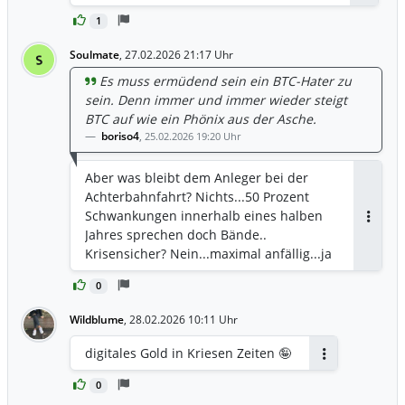
Antwort
1
Soulmate
,
27.02.2026 21:17 Uhr
S
Es muss ermüdend sein ein BTC-Hater zu
sein. Denn immer und immer wieder steigt
BTC auf wie ein Phönix aus der Asche.
boriso4
,
25.02.2026 19:20 Uhr
Aber was bleibt dem Anleger bei der
Achterbahnfahrt? Nichts...50 Prozent
Schwankungen innerhalb eines halben
Antwor
Jahres sprechen doch Bände..
Krisensicher? Nein...maximal anfällig...ja
0
Wildblume
,
28.02.2026 10:11 Uhr
digitales Gold in Kriesen Zeiten 🤪
Antworten
0