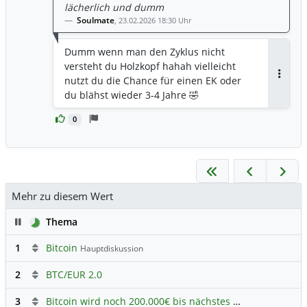
lächerlich und dumm
Soulmate
,
23.02.2026 18:30 Uhr
Dumm wenn man den Zyklus nicht
versteht du Holzkopf hahah vielleicht
nutzt du die Chance für einen EK oder
Antwor
du blähst wieder 3-4 Jahre 🤣
0
Mehr zu diesem Wert
Pause
Thema
1
Bitcoin
Hauptdiskussion
2
BTC/EUR 2.0
3
Bitcoin wird noch 200.000€ bis nächstes Jahr