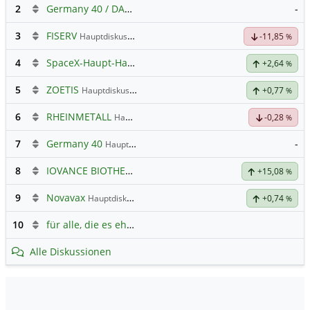
2
Germany 40 / DAX Prognose
-
3
FISERV
Hauptdiskussion
-11,85
%
4
SpaceX-Haupt-Hauptforum
+2,64
%
5
ZOETIS
Hauptdiskussion
+0,77
%
6
RHEINMETALL
Hauptdiskussion
-0,28
%
7
Germany 40
-
Hauptdiskussion
8
IOVANCE BIOTHERAP.DL-,001
Hauptdiskussion
+15,08
%
9
Novavax
Hauptdiskussion
+0,74
%
10
für alle, die es ehrlich meinen beim Traden.
Alle Diskussionen