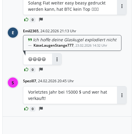
Solang Fiat weiter easy beasy gedruckt
werden kann, hat BTC kein Top 🤷🏽‍♂️
Antwor
0
Emil2365
,
24.02.2026 21:13 Uhr
E
Ich hoffe deine Glaskugel explodiert nicht
KäseLaugenStange777
,
23.02.2026 14:32 Uhr
😃😃😃😃
Antworten
0
Spezi07
,
24.02.2026 20:45 Uhr
S
Vorletztes Jahr bei 15000 $ und wer hat
verkauft!
Antwor
0