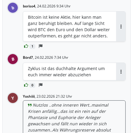
boriso4
,
24.02.2026 9:34 Uhr
b
Bitcoin ist keine Aktie, hier kann man
ganz beruhigt bleiben. Auf lange Sicht
wird BTC den Euro und den Dollar weiter
Antwor
outperformen, es geht gar nicht anders.
1
Börd7
,
24.02.2026 7:34 Uhr
B
Zyklus ist das duchhalte Argument um
euch immer wieder abzuziehen
Antwor
0
Yoshiiii
,
23.02.2026 21:32 Uhr
Y
Nutzlos ..ohne inneren Wert..maximal
Krisen anfällig...das ist ein rein auf der
Phantasie und Euphorie der Anleger
gewachsen und fällt nun wieder in sich
zusammen..Als Währungsreserve absolut