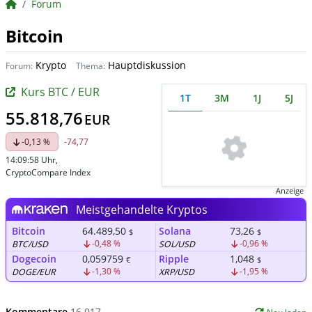
BörsenNEWS.de
Forum
Bitcoin
Krypto
Hauptdiskussion
Forum:
Thema:
Kurs BTC / EUR
1T
3M
1J
5J
55.818,76
EUR
-0,13 %
-74,77
14:09:58 Uhr
,
CryptoCompare Index
Anzeige
Meistgehandelte Kryptos
Bitcoin
64.489,50
Solana
73,26
$
$
-0,48 %
-0,96 %
BTC/USD
SOL/USD
Dogecoin
0,059759
Ripple
1,048
€
$
-1,30 %
-1,95 %
DOGE/EUR
XRP/USD
Kommentare
16.017