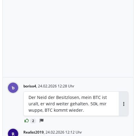
boriso4
,
24.02.2026 12:28 Uhr
b
Der Neid der Besitzlosen, mein BTC ist
uralt, er wird weiter gehalten. 50k, mir
Antwor
wuppe, BTC kommt wieder.
2
Realist2019
,
24.02.2026 12:12 Uhr
R