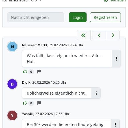
Neu laden
Login
Registrieren
NeueramMarkt
,
25.02.2026 19:24 Uhr
N
Was fällt, das steig auch wieder... Alter
Hut.
Antwor
0
Dr._K
,
26.02.2026 15:26 Uhr
D
üblicherweise eigentlich nicht.
Antworten
0
Yoshiiii
,
27.02.2026 17:56 Uhr
Y
Bei 30k werden die ersten Käufe getätigt