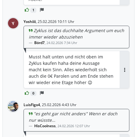
1
Yoshiiii
,
25.02.2026 10:11 Uhr
Y
Zyklus ist das duchhalte Argument um euch
immer wieder abzuziehen
Börd7
,
24.02.2026 7:34 Uhr
Musst halt unten und nicht oben im
Zyklus kaufen haha deine Aussage
macht kein Sinn. Alles wiederholt sich
Antwor
auch die 0€ Parolen und am Ende stehen
wir wieder eine Etage höher 😉
0
LuisFigo4
,
25.02.2026 4:43 Uhr
"es geht gar nicht anders" Wenn er doch
nur wüsste...
HisCoolness
,
24.02.2026 12:07 Uhr