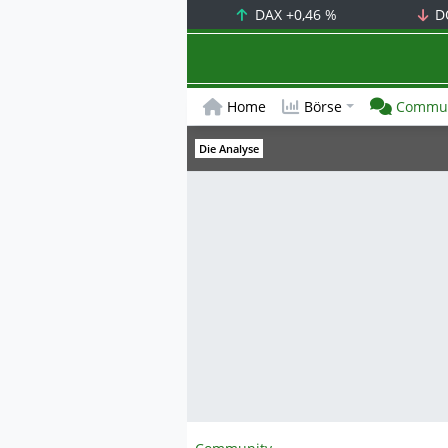
DAX
+0,46 %
D
Home
Börse
Commun
Die Analyse