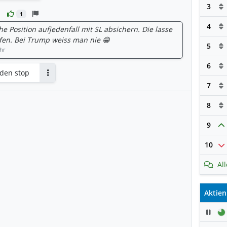
3
1
4
e Position aufjedenfall mit SL absichern. Die lasse
aufen. Bei Trump weiss man nie 😁
5
hr
6
 den stop
Antworten
7
8
9
10
Al
Aktien
Pau