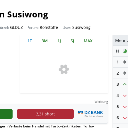
on Susiwong
GLDUZ
Rohstoffe
Susiwong
ürzel:
Forum:
User:
Mehr 
1T
3M
1J
5J
MAX
Pau
1
2
3
4
Werbung
5
3,31 short
6
gern Verluste beim Handel mit Turbo-Zertifikaten. Turbo-