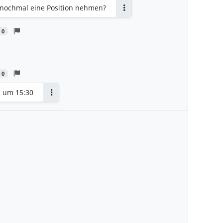
 nochmal eine Position nehmen?
Antworten
0
rten
0
n um 15:30
Antworten