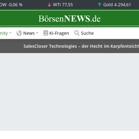
OW
-0,06 %
WTI
77,55
Gold
4.294,61
BörsenNEWS.de
ity
News
KI-Fragen
Suche
SalesCloser Technologies – der Hecht im Karpfenteich!