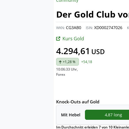
Community
Der Gold Club v
CG3AB0
XD0002747026
WKN:
ISIN:
K
Kurs Gold
4.294,61
USD
+1,28 %
+54,18
10:06:33 Uhr
,
Forex
Knock-Outs auf Gold
Mit
Hebel
4,87 long
Im Durchschnitt erleiden 7 von 10 Kleinanle