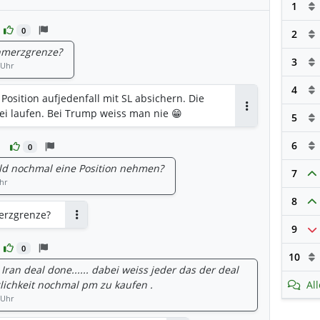
1
0
2
chmerzgrenze?
3
 Uhr
4
Position aufjedenfall mit SL absichern. Die
frei laufen. Bei Trump weiss man nie 😁
5
Antworten
6
0
ld nochmal eine Position nehmen?
7
hr
8
erzgrenze?
Antworten
9
0
10
Iran deal done...... dabei weiss jeder das der deal
öglichkeit nochmal pm zu kaufen .
Al
 Uhr