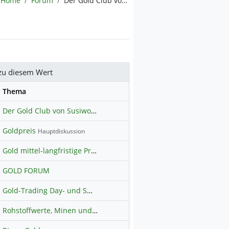
Home
Forum
Der Gold Club von Susiwong
zu diesem Wert
se
Thema
Der Gold Club von Susiwong
Goldpreis
Hauptdiskussion
Gold mittel-langfristige Prognosen
GOLD FORUM
Gold-Trading Day- und Swingtrading (freier Austausch)
Rohstoffwerte, Minen und Explorer