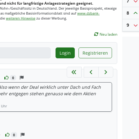
7
und nicht für langfristige Anlagestrategien geeignet.
Wohn-/Geschäftssitz in Deutschland. Der jeweilige Basisprospekt, etwaige
8
as maßgebliche Basisinformationsblatt sind auf
www.dzbank-
 die
weiteren Hinweise
zu dieser Werbung.
9
Neu laden
Login
Registrieren
0
Also wenn der Deal wirklich unter Dach und Fach
s mehr entgegen stehen genauso wie dem Aktien
5 Uhr
en
r
0