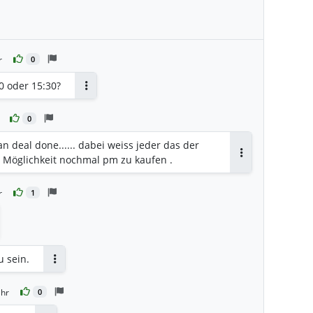
r
0
 oder 15:30?
Antworten
0
n deal done...... dabei weiss jeder das der
tze Möglichkeit nochmal pm zu kaufen .
Antworten
r
1
u sein.
Antworten
Uhr
0