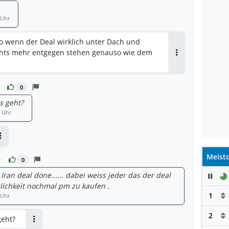
 Uhr
so wenn der Deal wirklich unter Dach und
nichts mehr entgegen stehen genauso wie dem
Antworten
0
os geht?
3 Uhr
Antworten
Meistd
r
0
Iran deal done...... dabei weiss jeder das der deal
Pau
öglichkeit nochmal pm zu kaufen .
1
 Uhr
2
geht?
Antworten