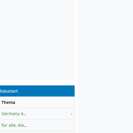
iskutiert
se
Thema
Germany 40 / DAX Prognose
-
für alle, die es ehrlich meinen beim Traden.