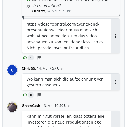
**Bedeutung:** Das Jahr 2026 wird als
gestern ansehen?
das Jahr der „Kommerzialisierung“
Chrisi55
,
14. Mai 7:57 Uhr
definiert. Die Technologie ist validiert
(durch 26+ Piloten); jetzt muss der
https://desertcontrol.com/events-and-
Nachweis erbracht werden, dass daraus
presentations/ Leider muss man sich
skalierbare Umsatzerlöse fließen. ###
wohl Vimeo anmelden, um das Video
Was bedeutet das für Sie als Investor?
Antwor
anschauen zu können, daher lass' ich es.
Das Dokument signalisiert, dass Desert
Nicht gerade investor-freundlich.
Control die Phase des
„Experimentierens“ hinter sich gelassen
1
hat. Die **Bedeutung** liegt in der
**industriellen Skalierbarkeit**: Durch
Chrisi55
,
14. Mai 7:57 Uhr
C
die Kombination aus hocheffizienten
Maschinen (7 Tage statt Jahre) und dem
Wo kann man sich die aufzeichnung von
Partnermodell in Saudi-Arabien ist das
gestern ansehen?
Antwor
Unternehmen nun theoretisch in der
0
Lage, riesige Flächen zu behandeln, ohne
finanziell auszubluten. **Zusätzliche
GreenCash
,
13. Mai 19:50 Uhr
Information (nicht direkt aus dieser
Datei, aber Kontext der aktuellen
Kann mir gut vorstellen, dass potenzielle
Nachrichtenlage vom 13./14.05.2026):**
Investoren die neue Produktionsanlage
*In den begleitenden Kommentaren zum