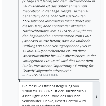
(7 Tage statt Jahre) und dem Partnermodell in
Saudi-Arabien ist das Unternehmen nun
theoretisch in der Lage, riesige Flächen zu
behandeln, ohne finanziell auszubluten.
**Zusätzliche Information (nicht direkt aus
dieser Datei, aber Kontext der aktuellen
Nachrichtenlage vom 13./14.05.2026):** *In
den begleitenden Kommentaren zum CMD
(Webcast) wurde betont, dass die laufende
Prüfung von Finanzierungsoptionen (Ziel ca.
15 Mio. USD) entscheidend ist, um diese
Wachstumspläne bis 2027 abzusichern. In der
vorliegenden PDF-Datei wird dies unter dem
Punkt „Investment Opportunity / Funding for
Growth“ allgemein adressiert.*
Chrisi55
,
14. Mai 9:26 Uhr
Die massive Effizienzsteigerung von
120l/h zu 90.000l/h ist der Durchbruch +
Asset Light Modell wird das hier nen
Antwor
Selbstläufer. Denke, Desert Control wird
noch weiter aufgestockt.