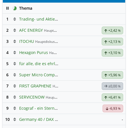
Pause
Thema
1
Trading- und Aktien-Chat
2
AFC ENERGY
Hauptdiskussion
+2,42
%
3
ITOCHU
Hauptdiskussion
+2,13
%
4
Hexagon Purus
Hauptdiskussion
+3,10
%
5
für alle, die es ehrlich meinen beim Traden.
6
Super Micro Computer
Hauptdiskussion
+5,96
%
7
FIRST GRAPHENE
Hauptdiskussion
±0,00
%
8
SERVICENOW
Hauptdiskussion
+6,41
%
9
Ecograf - ein Stern am Graphithimmel
-6,93
%
10
Germany 40 / DAX Prognose
-