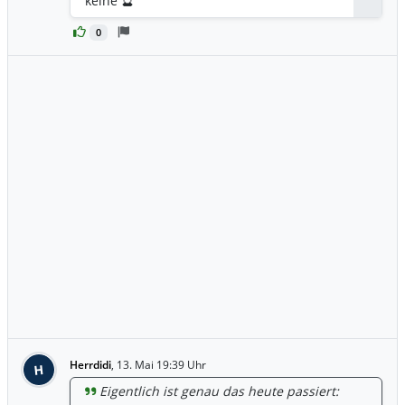
keine 🔮
Antwor
0
Herrdidi
,
13. Mai 19:39 Uhr
H
Eigentlich ist genau das heute passiert: