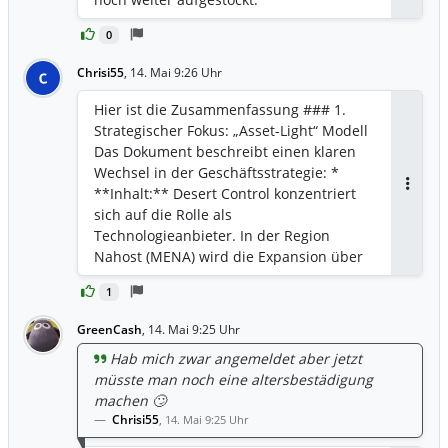
0
Chrisi55
,
14. Mai 9:26 Uhr
C
Hier ist die Zusammenfassung ### 1.
Strategischer Fokus: „Asset-Light“ Modell
Das Dokument beschreibt einen klaren
Wechsel in der Geschäftsstrategie: *
**Inhalt:** Desert Control konzentriert
Antwor
sich auf die Rolle als
Technologieanbieter. In der Region
Nahost (MENA) wird die Expansion über
**Lizenzpartner** wie *Soyl* (VAE) und
1
*Saudi Desert Control* (KSA)
vorangetrieben. * **Bedeutung:** Das
GreenCash
,
14. Mai 9:25 Uhr
Unternehmen muss nicht mehr selbst in
Hab mich zwar angemeldet aber jetzt
teure Maschinen und Personal vor Ort
müsste man noch eine altersbestädigung
investieren (CAPEX-Einstsparung). Die
machen 🙄
Partner übernehmen die operativen
Chrisi55
,
14. Mai 9:25 Uhr
Kosten, während Desert Control an
Lizenzen und dem Verkauf des LNC-