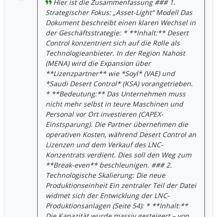
Hier ist die Zusammenfassung ### 1.
Strategischer Fokus: „Asset-Light“ Modell Das
Dokument beschreibt einen klaren Wechsel in
der Geschäftsstrategie: * **Inhalt:** Desert
Control konzentriert sich auf die Rolle als
Technologieanbieter. In der Region Nahost
(MENA) wird die Expansion über
**Lizenzpartner** wie *Soyl* (VAE) und
*Saudi Desert Control* (KSA) vorangetrieben.
* **Bedeutung:** Das Unternehmen muss
nicht mehr selbst in teure Maschinen und
Personal vor Ort investieren (CAPEX-
Einstsparung). Die Partner übernehmen die
operativen Kosten, während Desert Control an
Lizenzen und dem Verkauf des LNC-
Konzentrats verdient. Dies soll den Weg zum
**Break-even** beschleunigen. ### 2.
Technologische Skalierung: Die neue
Produktionseinheit Ein zentraler Teil der Datei
widmet sich der Entwicklung der LNC-
Produktionsanlagen (Seite 54): * **Inhalt:**
Die Kapazität wurde massiv gesteigert – von