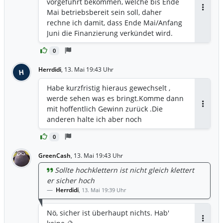
vorgeführt bekommen, welche bis Ende
CMD (Webcast) wurde betont, dass die
Mai betriebsbereit sein soll, daher
Antwor
laufende Prüfung von
rechne ich damit, dass Ende Mai/Anfang
Finanzierungsoptionen (Ziel ca. 15 Mio.
Juni die Finanzierung verkündet wird.
USD) entscheidend ist, um diese
Wachstumspläne bis 2027 abzusichern.
0
In der vorliegenden PDF-Datei wird dies
Herrdidi
,
13. Mai 19:43 Uhr
H
unter dem Punkt „Investment
Opportunity / Funding for Growth“
Habe kurzfristig hieraus gewechselt ,
allgemein adressiert.*
werde sehen was es bringt.Komme dann
mit hoffentlich Gewinn zurück .Die
Antwor
anderen halte ich aber noch
0
GreenCash
,
13. Mai 19:43 Uhr
Sollte hochklettern ist nicht gleich klettert
er sicher hoch
Herrdidi
,
13. Mai 19:39 Uhr
Nö, sicher ist überhaupt nichts. Hab'