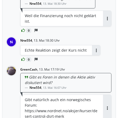
Nrw554
,
13. Mai 18:30 Uhr
Weil die Finanzierung noch nicht geklärt
ist.
Antwor
0
Nrw554
,
13. Mai 18:30 Uhr
N
Echte Reaktion zeigt der Kurs nicht
Antworten
0
GreenCash
,
13. Mai 17:19 Uhr
Gibt es Foren in denen die Aktie aktiv
diskutiert wird?
Nrw554
,
13. Mai 16:07 Uhr
Gibt natürlich auch ein norwegisches
Forum:
https://www.nordnet.no/aksjer/kurser/de
Antwor
sert-control-dsrt-merk