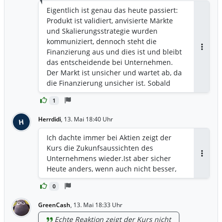
Eigentlich ist genau das heute passiert:
Produkt ist validiert, anvisierte Märkte
und Skalierungsstrategie wurden
kommuniziert, dennoch steht die
Finanzierung aus und dies ist und bleibt
Antwor
das entscheidende bei Unternehmen.
Der Markt ist unsicher und wartet ab, da
die Finanzierung unsicher ist. Sobald
diese hier vernünftig geklärt ist, sollte
1
der Kurs schnell nach oben klettern.
Herrdidi
,
13. Mai 18:40 Uhr
H
Ich dachte immer bei Aktien zeigt der
Kurs die Zukunfsaussichten des
Unternehmens wieder.Ist aber sicher
Antwor
Heute anders, wenn auch nicht besser,
0
GreenCash
,
13. Mai 18:33 Uhr
Echte Reaktion zeigt der Kurs nicht