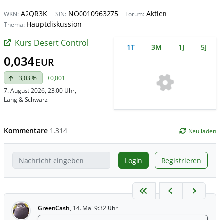
A2QR3K
NO0010963275
Aktien
WKN:
ISIN:
Forum:
Hauptdiskussion
Thema:
Kurs Desert Control
1T
3M
1J
5J
0,034
EUR
+3,03 %
+0,001
7. August 2026, 23:00 Uhr
,
Lang & Schwarz
Kommentare
1.314
Neu laden
Login
Registrieren
GreenCash
,
14. Mai 9:32 Uhr