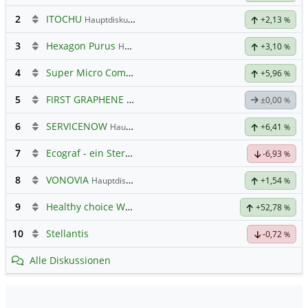
2
ITOCHU
Hauptdiskussion
+2,13
%
3
Hexagon Purus
Hauptdiskussion
+3,10
%
4
Super Micro Computer
Hauptdiskussion
+5,96
%
5
FIRST GRAPHENE
Hauptdiskussion
±0,00
%
6
SERVICENOW
Hauptdiskussion
+6,41
%
7
Ecograf - ein Stern am Graphithimmel
-6,93
%
8
VONOVIA
Hauptdiskussion
+1,54
%
9
Healthy choice Wellness
+52,78
%
10
Stellantis
-0,72
%
Alle Diskussionen