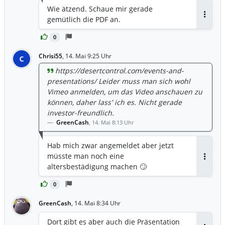
Wie ätzend. Schaue mir gerade
Konzentrats verdient. Dies soll den Weg
gemütlich die PDF an.
zum **Break-even** beschleunigen.
Antwor
### 2. Technologische Skalierung: Die
0
neue Produktionseinheit Ein zentraler
Teil der Datei widmet sich der
Chrisi55
,
14. Mai 9:25 Uhr
C
Entwicklung der LNC-
https://desertcontrol.com/events-and-
Produktionsanlagen (Seite 54): *
presentations/ Leider muss man sich wohl
**Inhalt:** Die Kapazität wurde massiv
Vimeo anmelden, um das Video anschauen zu
gesteigert – von ursprünglich 120
können, daher lass' ich es. Nicht gerade
Litern/Stunde auf über **90.000
investor-freundlich.
Liter/Stunde** bei den neuesten semi-
GreenCash
,
14. Mai 8:13 Uhr
automatisierten Einheiten. *
**Bedeutung:** Während man früher
Hab mich zwar angemeldet aber jetzt
9,5 Jahre brauchte, um 50 Hektar Land zu
müsste man noch eine
behandeln, schafft die neue Generation
Antwor
altersbestädigung machen 🙄
dies in nur **7 Tagen**. Dies macht die
Technologie erstmals für die industrielle
0
Landwirtschaft und großflächige
staatliche Projekte (wie die *Saudi Green
GreenCash
,
14. Mai 8:34 Uhr
Initiative*) wirtschaftlich nutzbar. ### 3.
US-Markt: Das PAYS-Modell (Pay-As-You-
Dort gibt es aber auch die Präsentation