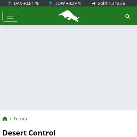
DAX
+0,81 %
DOW
+0,29 %
Gold
4.342,26
BörsenNEWS.de
BörsenNEWS.de
Forum
Desert Control