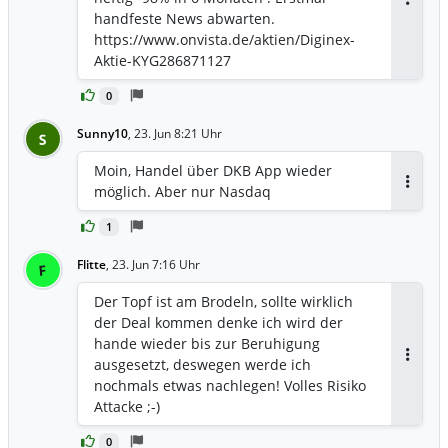
Antwor
handfeste News abwarten.
https://www.onvista.de/aktien/Diginex-
Aktie-KYG286871127
0
Sunny10
,
23. Jun 8:21 Uhr
S
Moin, Handel über DKB App wieder
möglich. Aber nur Nasdaq
Antwor
1
Flitte
,
23. Jun 7:16 Uhr
F
Der Topf ist am Brodeln, sollte wirklich
der Deal kommen denke ich wird der
hande wieder bis zur Beruhigung
ausgesetzt, deswegen werde ich
Antwor
nochmals etwas nachlegen! Volles Risiko
Attacke ;-)
0