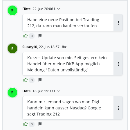
Flitte
,
22. Jun 20:06 Uhr
F
Habe eine neue Position bei Traiding
212, da kann man kaufen verkaufen
Antwor
0
Sunny10
,
22. Jun 18:57 Uhr
S
Kurzes Update von mir. Seit gestern kein
Handel über meine DKB App möglich.
Antwor
Meldung "Daten unvollständig".
0
Flitte
,
18. Jun 19:33 Uhr
F
Kann mir jemand sagen wo man Digi
handeln kann ausser Nasdaq? Google
Antwor
sagt Trading 212
0