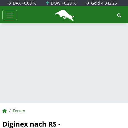
DAX
+0,00 %
DOW
+0,29 %
Gold
4.342,26
BörsenNEWS.de
BörsenNEWS.de
Forum
Diginex nach RS -