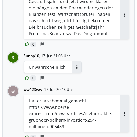
Geschäftsjahr- und jetzt wird es klarer-
die hängen an den übernanderlegen der
Bilanzen fest- Wirtschaftsprüfer- haben
Antwor
das schlicht weg nicht fertig bekommen
Die brauchen selbiges Geschäftsjahr-
Proforma-Bilanz usw. Das Ding kommt!
0
Sunny10
,
17. Jun 21:08 Uhr
S
Unwahrscheinlich
Antworten
0
ww123ww
,
17. Jun 20:48 Uhr
w
Hat er ja schonmal gemacht :
https://www.boerse-
express.com/news/articles/diginex-aktie-
Antwor
gruender-pelham-investiert-254-
millionen-905489