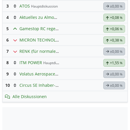
3
ATOS
Hauptdiskussion
±0,00
%
4
Aktuelles zu Almonty Industries
+0,08
%
5
Gamestop RC regelt ✌️
+0,06
%
6
MICRON TECHNOLOGY
Hauptdiskussion
+0,38
%
7
RENK (für normale, sachliche Kommunikation!)
±0,00
%
8
ITM POWER
Hauptdiskussion
+1,55
%
9
Volatus Aerospace (Offener Austausch)
±0,00
%
10
Circus SE Inhaber-Akt
Hauptdiskussion
±0,00
%
Alle Diskussionen