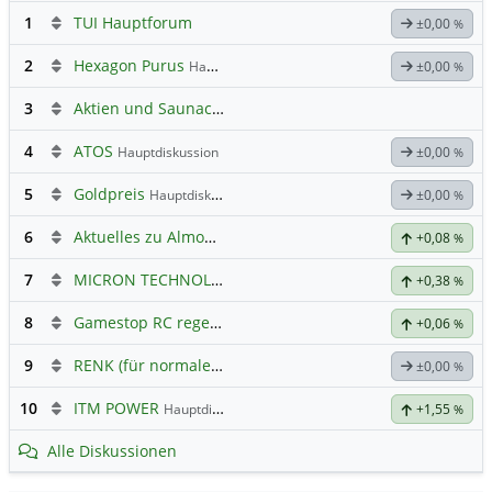
1
TUI Hauptforum
±0,00
%
2
Hexagon Purus
Hauptdiskussion
±0,00
%
3
Aktien und Saunaclub alla Luci
4
ATOS
Hauptdiskussion
±0,00
%
5
Goldpreis
Hauptdiskussion
±0,00
%
6
Aktuelles zu Almonty Industries
+0,08
%
7
MICRON TECHNOLOGY
Hauptdiskussion
+0,38
%
8
Gamestop RC regelt ✌️
+0,06
%
9
RENK (für normale, sachliche Kommunikation!)
±0,00
%
10
ITM POWER
Hauptdiskussion
+1,55
%
Alle Diskussionen