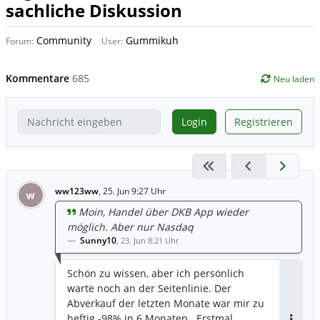
sachliche Diskussion
Community
Gummikuh
Forum:
User:
Kommentare
685
Neu laden
Login
Registrieren
ww123ww
,
25. Jun 9:27 Uhr
w
Moin, Handel über DKB App wieder
möglich. Aber nur Nasdaq
Sunny10
,
23. Jun 8:21 Uhr
Schön zu wissen, aber ich persönlich
warte noch an der Seitenlinie. Der
Abverkauf der letzten Monate war mir zu
heftig -98% in 6 Monaten . Erstmal