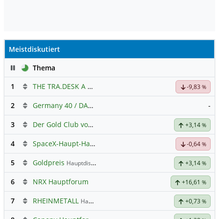
Meistdiskutiert
Pause
Thema
1
THE TRA.DESK A DL-,000001
Hauptdiskussion
-9,83
%
2
Germany 40 / DAX Prognose
-
3
Der Gold Club von Susiwong
+3,14
%
4
SpaceX-Haupt-Hauptforum
-0,64
%
5
Goldpreis
Hauptdiskussion
+3,14
%
6
NRX Hauptforum
+16,61
%
7
RHEINMETALL
Hauptdiskussion
+0,73
%