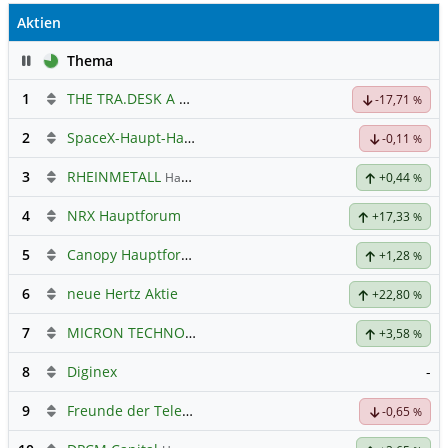
Aktien
Pause
Thema
1
THE TRA.DESK A DL-,000001
Hauptdiskussion
-17,71
%
2
SpaceX-Haupt-Hauptforum
-0,11
%
3
RHEINMETALL
Hauptdiskussion
+0,44
%
4
NRX Hauptforum
+17,33
%
5
Canopy Hauptforum
+1,28
%
6
neue Hertz Aktie
+22,80
%
7
MICRON TECHNOLOGY
Hauptdiskussion
+3,58
%
8
Diginex
-
9
Freunde der Telekom
-0,65
%