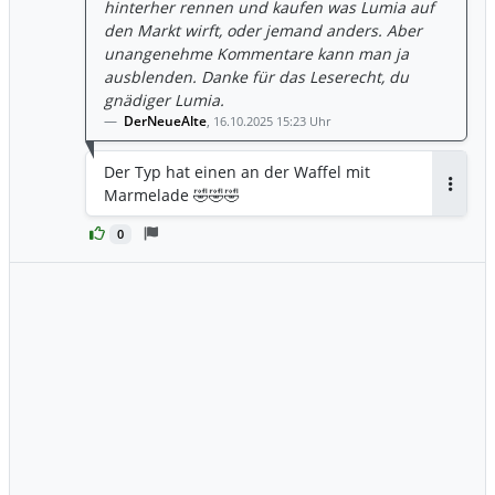
hinterher rennen und kaufen was Lumia auf
den Markt wirft, oder jemand anders. Aber
unangenehme Kommentare kann man ja
ausblenden. Danke für das Leserecht, du
gnädiger Lumia.
DerNeueAlte
,
16.10.2025 15:23 Uhr
Der Typ hat einen an der Waffel mit
Marmelade 🤣🤣🤣
Antwor
0