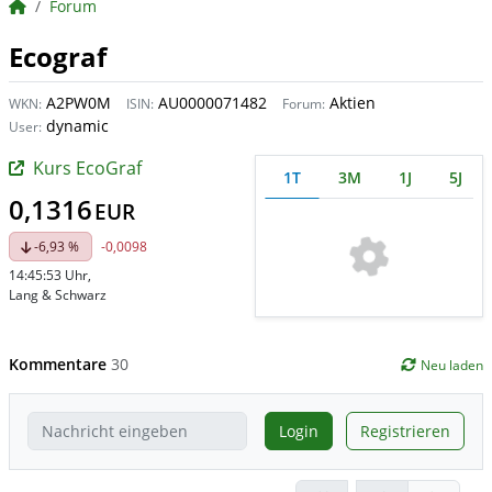
BörsenNEWS.de
Forum
Ecograf
A2PW0M
AU0000071482
Aktien
WKN:
ISIN:
Forum:
dynamic
User:
Kurs EcoGraf
1T
3M
1J
5J
0,1316
EUR
-6,93 %
-0,0098
14:45:53 Uhr
,
Lang & Schwarz
Kommentare
30
Neu laden
Login
Registrieren