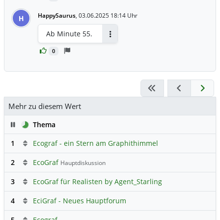
HappySaurus
,
03.06.2025 18:14 Uhr
H
Ab Minute 55.
Antworten
0
Mehr zu diesem Wert
Pause
Thema
1
Ecograf - ein Stern am Graphithimmel
2
EcoGraf
Hauptdiskussion
3
EcoGraf für Realisten by Agent_Starling
4
EciGraf - Neues Hauptforum
5
Ecograf