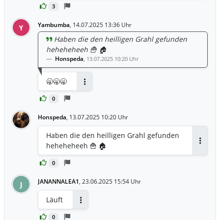
3
gnädiger Lumia.
Yambumba
,
14.07.2025 13:36 Uhr
Y
Haben die den heilligen Grahl gefunden
heheheheeh 🍟 🏠
Honspeda
,
13.07.2025 10:20 Uhr
🥱🥱🥱
Antworten
0
Honspeda
,
13.07.2025 10:20 Uhr
Haben die den heilligen Grahl gefunden
heheheheeh 🍟 🏠
Antwor
0
JANANNALEA1
,
23.06.2025 15:54 Uhr
J
Läuft
Antworten
0