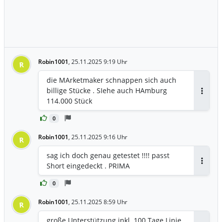
Robin1001
,
25.11.2025 9:19 Uhr
R
die MArketmaker schnappen sich auch
billige Stücke . SIehe auch HAmburg
Antwor
114.000 Stück
0
Robin1001
,
25.11.2025 9:16 Uhr
R
sag ich doch genau getestet !!!! passt
Short eingedeckt . PRIMA
Antwor
0
Robin1001
,
25.11.2025 8:59 Uhr
R
große Unterstützung inkl. 100 Tage Linie