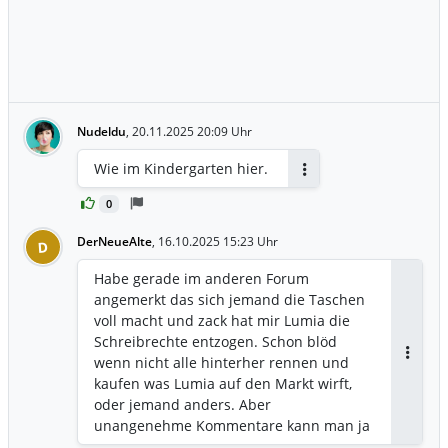
Nudeldu
,
20.11.2025 20:09 Uhr
Wie im Kindergarten hier.
Antworten
0
DerNeueAlte
,
16.10.2025 15:23 Uhr
D
Habe gerade im anderen Forum
angemerkt das sich jemand die Taschen
voll macht und zack hat mir Lumia die
Schreibrechte entzogen. Schon blöd
wenn nicht alle hinterher rennen und
Antwor
kaufen was Lumia auf den Markt wirft,
oder jemand anders. Aber
unangenehme Kommentare kann man ja
ausblenden. Danke für das Leserecht, du