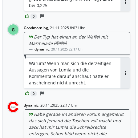
bei 0,225
Antwor
0
Goodmorning
,
21.11.2025 8:03 Uhr
G
Der Typ hat einen an der Waffel mit
Marmelade 🤣🤣🤣
dynamic
,
20.11.2025 22:17 Uhr
Warum? Wenn man sich die derzeitigen
Aussagen von Lumia und die
Kommentare darauf anschaut hatte er
Antwor
anscheinend nicht unrecht.
0
dynamic
,
20.11.2025 22:17 Uhr
Habe gerade im anderen Forum angemerkt
das sich jemand die Taschen voll macht und
zack hat mir Lumia die Schreibrechte
entzogen. Schon blöd wenn nicht alle