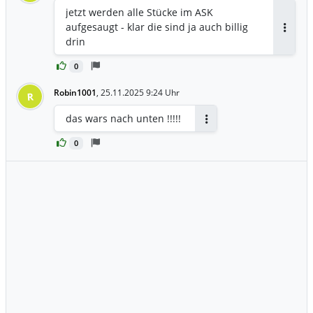
jetzt werden alle Stücke im ASK
aufgesaugt - klar die sind ja auch billig
Antwor
drin
0
Robin1001
,
25.11.2025 9:24 Uhr
R
das wars nach unten !!!!!
Antworten
0