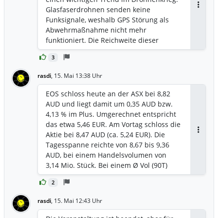
Glasfaserdrohnen senden keine
Weltraumkooperation mit Deutschland
Antwor
Funksignale, weshalb GPS Störung als
und der wachsenden europäischen
Abwehrmaßnahme nicht mehr
Kundenbasis wäre eine europäische
funktioniert. Die Reichweite dieser
Zweitnotierung, zum Beispiel in
Drohnen ist inzwischen auf bis zu 50 km
Frankfurt wo EOS bereits handelbar ist
3
Kabelspule angewachsen. Weil
und Montega aktiv Coverage betreibt,
elektronische Störung damit wirkungslos
der realistischere und kostengünstigere
rasdi
,
15. Mai 13:38 Uhr
wird. Meiner Meinung nach sind
nächste Schritt um den
kinetische Systeme wie der EOS Slinger,
Bewertungsabschlag aufzulösen, ohne
EOS schloss heute an der ASX bei 8,82
Hochenergielaser und Abfangdrohnen
den strategischen ITAR-freien Status zu
AUD und liegt damit um 0,35 AUD bzw.
eine logische Antwort. Ein großer Vorteil
gefährden. Das würde bedeuten, dass
4,13 % im Plus. Umgerechnet entspricht
von NiDAR ist laut Balloch, dass es sich
EOS weiterhin an der ASX gelistet bleibt,
das etwa 5,46 EUR. Am Vortag schloss die
mit Systemen verschiedener Hersteller
aber europäische Investoren EOS Aktien
Aktie bei 8,47 AUD (ca. 5,24 EUR). Die
Antwor
verbinden kann, also keine exklusive
direkt in Euro kaufen können.
Tagesspanne reichte von 8,67 bis 9,36
Bindung an EOS Produkte voraussetzt.
AUD, bei einem Handelsvolumen von
EOS unterzeichnete im dritten Quartal
3,14 Mio. Stück. Bei einem Ø Vol (90T)
2025 einen APOLLO Vertrag über AUD
von 3,63 Mio. war der heutige Handel
125 Mio. für ein 100 kW Lasersystem mit
2
der stärkste seit Wochen und annähernd
den Niederlanden. MARSS wurde erst im
auf dem langfristigen Durchschnitt, was
rasdi
,
15. Mai 12:43 Uhr
Januar 2026 angekündigt. Der
auf echtes Kaufinteresse hindeutet und
niederländische Vertrag lief also bereits,
nicht auf die dünnen Abwärtssitzungen