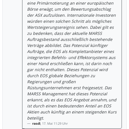
eine Primärnotierung an einer europäischen
Effektorsystems aus einer Hand
Börse erwägt, um den Bewertungsabschlag
erschließen kann, ist darin noch gar
der ASX aufzulösen. Internationale Investoren
nicht enthalten. Dieses Potenzial wird
würden einen solchen Schritt als mögliches
durch EOS globale Beziehungen zu
Wertsteigerungsereignis sehen. Dabei gilt es
Regierungen und großen
zu bedenken, dass der aktuelle MARSS
Rüstungsunternehmen erst freigesetzt.
Auftragsbestand ausschließlich bestehende
Das MARSS Management hat dieses
Verträge abbildet. Das Potenzial künftiger
Potenzial erkannt, als es das EOS
Aufträge, die EOS als Komplettanbieter eines
Angebot annahm, und ist durch einen
integrierten Befehls- und Effektorsystems aus
bedeutenden Anteil an EOS Aktien auch
einer Hand erschließen kann, ist darin noch
künftig an einem steigenden Kurs
gar nicht enthalten. Dieses Potenzial wird
beteiligt.
durch EOS globale Beziehungen zu
Regierungen und großen
Rüstungsunternehmen erst freigesetzt. Das
MARSS Management hat dieses Potenzial
erkannt, als es das EOS Angebot annahm, und
ist durch einen bedeutenden Anteil an EOS
Aktien auch künftig an einem steigenden Kurs
beteiligt.
rasdi
,
17. Mai 11:29 Uhr