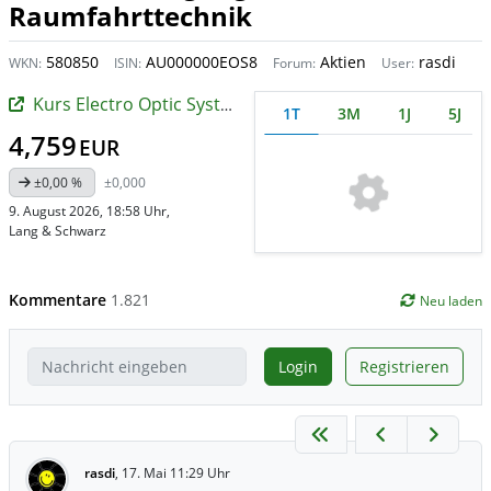
Raumfahrttechnik
580850
AU000000EOS8
Aktien
rasdi
WKN:
ISIN:
Forum:
User:
Kurs Electro Optic Systems
1T
3M
1J
5J
4,759
EUR
±0,00 %
±0,000
9. August 2026, 18:58 Uhr
,
Lang & Schwarz
Kommentare
1.821
Neu laden
Login
Registrieren
rasdi
,
17. Mai 11:29 Uhr