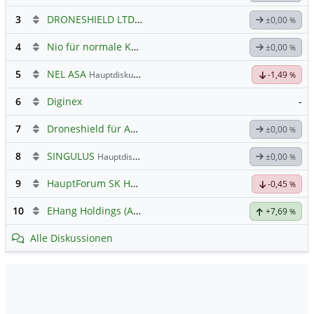
3
DRONESHIELD LTD
Hauptdiskussion
±0,00
%
4
Nio für normale Kommunikation
±0,00
%
5
NEL ASA
Hauptdiskussion
-1,49
%
6
Diginex
-
7
Droneshield für Anleger
±0,00
%
8
SINGULUS
Hauptdiskussion
±0,00
%
9
HauptForum SK HYNIC
-0,45
%
10
EHang Holdings (A) (A)
Hauptdiskussion
+7,69
%
Alle Diskussionen