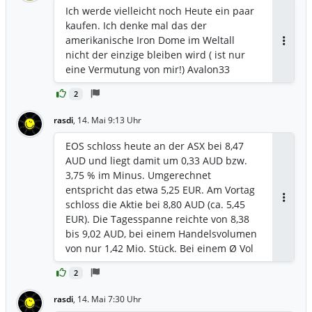
Bedrohung. Ein aktuelles Beispiel ist
marss-business-and-transaction-
Ich werde vielleicht noch Heute ein paar
INLEAP Photonics aus Hannover. Das
update.9156505/
kaufen. Ich denke mal das der
Startup entwickelt ein laserbasiertes
amerikanische Iron Dome im Weltall
Drohnenabwehrsystem mit einer
Antwor
nicht der einzige bleiben wird ( ist nur
Reichweite von bis zu drei Kilometern.
eine Vermutung von mir!) Avalon33
Das System ist für urbane und
sicherheitskritische Umgebungen
2
gedacht und kann im EU-Palettenformat
rasdi
,
14. Mai 9:13 Uhr
mit normalen Fahrzeugen transportiert
werden. Technologisch interessant ist
EOS schloss heute an der ASX bei 8,47
vor allem die extrem schnelle
AUD und liegt damit um 0,33 AUD bzw.
Strahlsteuerung. Laut Unternehmen bis
3,75 % im Minus. Umgerechnet
zu 2.500 mal schneller als bei
entspricht das etwa 5,25 EUR. Am Vortag
konventionellen Systemen. Auf der
schloss die Aktie bei 8,80 AUD (ca. 5,45
Antwor
Hannover Messe 2026 hat INLEAP zudem
EUR). Die Tagesspanne reichte von 8,38
eine Partnerschaft mit Stark
bis 9,02 AUD, bei einem Handelsvolumen
angekündigt. Laut VDI Nachrichten soll
von nur 1,42 Mio. Stück. Bei einem Ø Vol
das System theoretisch bis zu 300
(90T) von 3,65 Mio. war der Handel mit
Angreifer pro Minute abfangen können
2
nur 39 % des Durchschnitts erneut
und wird bereits für einen möglichen
extrem dünn. Seit dem Hoch bei AUD
rasdi
Einsatz in der Ukraine vorbereitet.
,
14. Mai 7:30 Uhr
10,01 am 5. Mai hat EOS nun rund 15,4 %