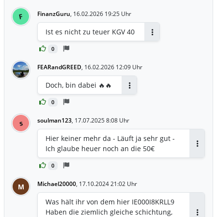
FinanzGuru
,
16.02.2026 19:25 Uhr
F
Ist es nicht zu teuer KGV 40
Antworten
0
FEARandGREED
,
16.02.2026 12:09 Uhr
Doch, bin dabei 🔥🔥
Antworten
0
soulman123
,
17.07.2025 8:08 Uhr
s
Hier keiner mehr da - Läuft ja sehr gut -
Ich glaube heuer noch an die 50€
Antwor
0
Michael20000
,
17.10.2024 21:02 Uhr
M
Was hält ihr von dem hier IE000I8KRLL9
Haben die ziemlich gleiche schichtung,