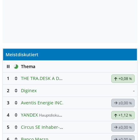
Meistdiskutiert
Pause
Thema
1
THE TRA.DESK A DL-,000001
Hauptdiskussion
+0,08
%
2
Diginex
-
3
Aventis Energie INC.
±0,00
%
4
YANDEX
Hauptdiskussion
+1,12
%
5
Circus SE Inhaber-Akt
Hauptdiskussion
±0,00
%
6
Banco Macro
±0,00
%