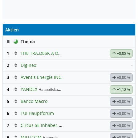
Aktien
Pause
Thema
1
THE TRA.DESK A DL-,000001
Hauptdiskussion
+0,08
%
2
Diginex
-
3
Aventis Energie INC.
±0,00
%
4
YANDEX
Hauptdiskussion
+1,12
%
5
Banco Macro
±0,00
%
6
TUI Hauptforum
±0,00
%
7
Circus SE Inhaber-Akt
Hauptdiskussion
±0,00
%
8
MILLICOM
Hauptdiskussion
±0,00
%