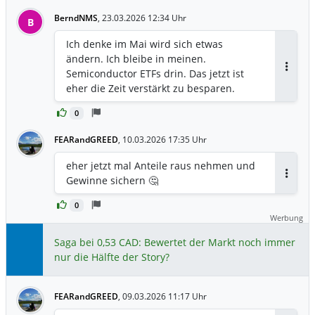
BerndNMS
,
23.03.2026 12:34 Uhr
B
Ich denke im Mai wird sich etwas
ändern. Ich bleibe in meinen.
Semiconductor ETFs drin. Das jetzt ist
Antwor
eher die Zeit verstärkt zu besparen.
0
FEARandGREED
,
10.03.2026 17:35 Uhr
eher jetzt mal Anteile raus nehmen und
Gewinne sichern 🤔
Antwor
0
Werbung
Saga bei 0,53 CAD: Bewertet der Markt noch immer
nur die Hälfte der Story?
FEARandGREED
,
09.03.2026 11:17 Uhr