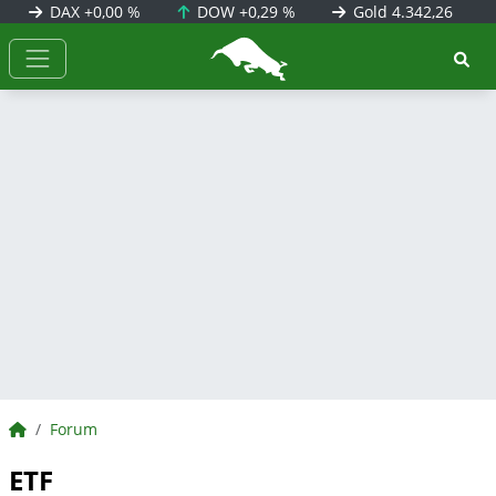
DAX
+0,00 %
DOW
+0,29 %
Gold
4.342,26
BörsenNEWS.de
BörsenNEWS.de
Forum
ETF