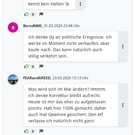
kennt kein Halten 🚀
Antworten
0
BerndNMS
,
31.03.2026 23:48 Uhr
B
Ich denke da an politische Ereignisse. Ich
werde im Moment nicht verkaufen, aber
kaufe nach. Das kann natürlich auch
Antwor
völlig verkehrt sein. .
0
FEARandGREED
,
23.03.2026 15:13 Uhr
Was wird sich im Mai ändern? Hmmm,
ich denke Korrektur bleibt aufrecht.
Heute ist mir das eher zu aufgeblasen
positiv. Hab hier 150% gemacht, daher
Antwor
auch mal Gewinne gesichert. Den etf
verlasse ich natürlich nicht ganz.
0