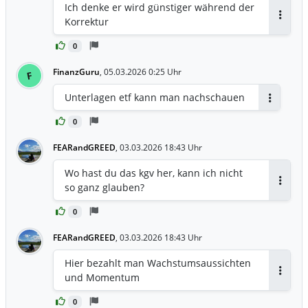
Ich denke er wird günstiger während der
Korrektur
Antwor
0
FinanzGuru
,
05.03.2026 0:25 Uhr
F
Unterlagen etf kann man nachschauen
Antworte
0
FEARandGREED
,
03.03.2026 18:43 Uhr
Wo hast du das kgv her, kann ich nicht
so ganz glauben?
Antwor
0
FEARandGREED
,
03.03.2026 18:43 Uhr
Hier bezahlt man Wachstumsaussichten
und Momentum
Antwor
0