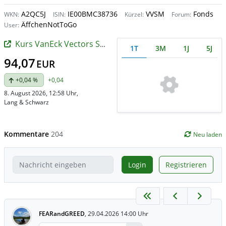
A2QC5J
IE00BMC38736
VVSM
Fonds
WKN:
ISIN:
Kürzel:
Forum:
ÄffchenNotToGo
User:
Kurs VanEck Vectors Semiconductor UCITS ETF
1T
3M
1J
5J
94,07
EUR
+0,04 %
+0,04
8. August 2026, 12:58 Uhr
,
Lang & Schwarz
Kommentare
204
Neu laden
Login
Registrieren
FEARandGREED
,
29.04.2026 14:00 Uhr