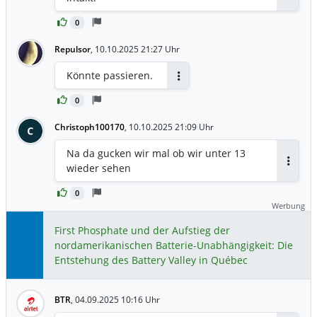
0
Repulsor
,
10.10.2025 21:27 Uhr
Könnte passieren.
Antworten
0
Christoph100170
,
10.10.2025 21:09 Uhr
C
Na da gucken wir mal ob wir unter 13
wieder sehen
Antwor
0
Werbung
First Phosphate und der Aufstieg der
nordamerikanischen Batterie-Unabhängigkeit: Die
Entstehung des Battery Valley in Québec
BTR
,
04.09.2025 10:16 Uhr