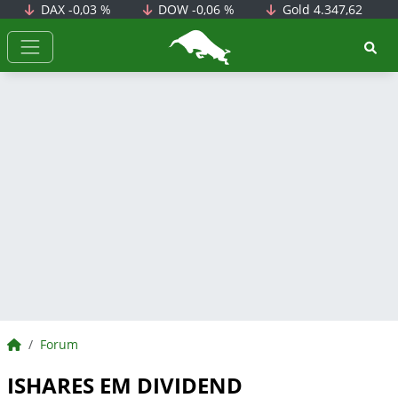
DAX
-0,03 %
DOW
-0,06 %
Gold
4.347,62
BörsenNEWS.de
BörsenNEWS.de
Forum
ISHARES EM DIVIDEND