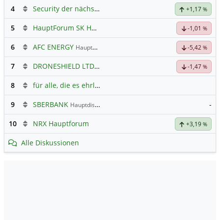
4
Security der nächsten Generation
+1,17
%
5
HauptForum SK HYNIC
-1,01
%
6
AFC ENERGY
Hauptdiskussion
-5,42
%
7
DRONESHIELD LTD
Hauptdiskussion
-1,47
%
8
für alle, die es ehrlich meinen beim Traden.
9
SBERBANK
-
Hauptdiskussion
10
NRX Hauptforum
+3,19
%
Alle Diskussionen