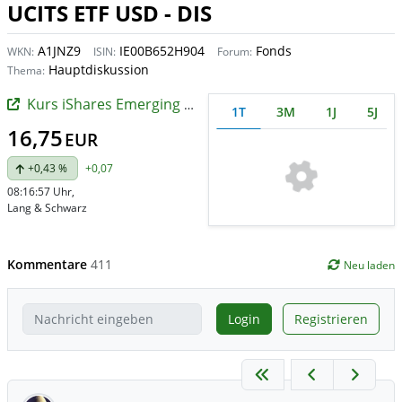
UCITS ETF USD - DIS
A1JNZ9
IE00B652H904
Fonds
WKN:
ISIN:
Forum:
Hauptdiskussion
Thema:
Kurs iShares Emerging Markets Dividend UCITS ETF
1T
3M
1J
5J
16,75
EUR
+0,43 %
+0,07
08:16:57 Uhr
,
Lang & Schwarz
Kommentare
411
Neu laden
Login
Registrieren