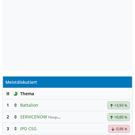
Meistdiskutiert
Pause
Thema
1
Battalion
+3,93
%
2
SERVICENOW
Hauptdiskussion
+0,60
%
3
IPO CSG
-0,86
%