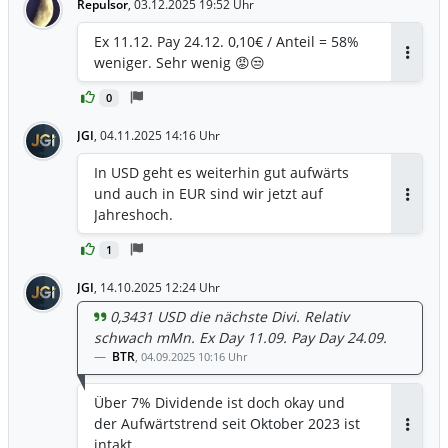
Repulsor
,
03.12.2025 19:52 Uhr
Ex 11.12. Pay 24.12. 0,10€ / Anteil = 58%
weniger. Sehr wenig 😡😒
Antwor
0
JGI
,
04.11.2025 14:16 Uhr
In USD geht es weiterhin gut aufwärts
und auch in EUR sind wir jetzt auf
Antwor
Jahreshoch.
1
JGI
,
14.10.2025 12:24 Uhr
0,3431 USD die nächste Divi. Relativ
schwach mMn. Ex Day 11.09. Pay Day 24.09.
BTR
,
04.09.2025 10:16 Uhr
Über 7% Dividende ist doch okay und
der Aufwärtstrend seit Oktober 2023 ist
Antwor
intakt.