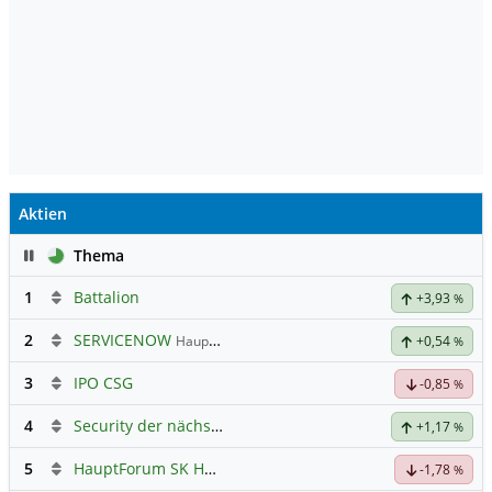
Aktien
Pause
Thema
1
Battalion
+3,93
%
2
SERVICENOW
Hauptdiskussion
+0,54
%
3
IPO CSG
-0,85
%
4
Security der nächsten Generation
+1,17
%
5
HauptForum SK HYNIC
-1,78
%