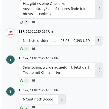
Hi… gibt es eine Quelle zur
Ausschüttung? … auf Ishares finde ich
Antwor
nichts…. Danke :)
0
BTR
,
05.06.2025 9:37 Uhr
Nächste dividende am 25.06. - 0,393 USD
Antwor
3
TuDios
,
11.04.2025 10:59 Uhr
T
Sehr schön, wurde ausgeführt. Jetzt darf
Trump mit China flirten
Antwor
0
TuDios
,
11.04.2025 10:05 Uhr
T
6 Cent noch goooo
Antworten
0