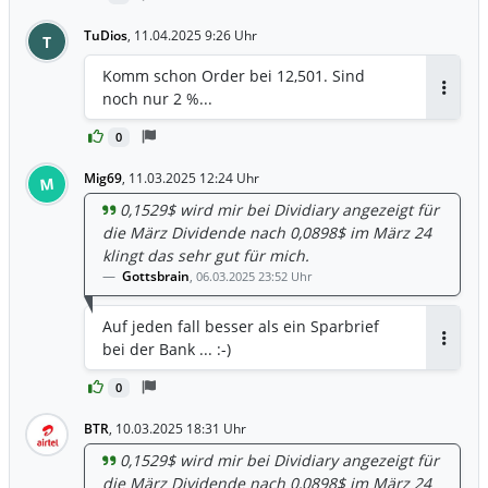
TuDios
,
11.04.2025 9:26 Uhr
T
Komm schon Order bei 12,501. Sind
noch nur 2 %...
Antwor
0
Mig69
,
11.03.2025 12:24 Uhr
M
0,1529$ wird mir bei Dividiary angezeigt für
die März Dividende nach 0,0898$ im März 24
klingt das sehr gut für mich.
Gottsbrain
,
06.03.2025 23:52 Uhr
Auf jeden fall besser als ein Sparbrief
bei der Bank ... :-)
Antwor
0
BTR
,
10.03.2025 18:31 Uhr
0,1529$ wird mir bei Dividiary angezeigt für
die März Dividende nach 0,0898$ im März 24