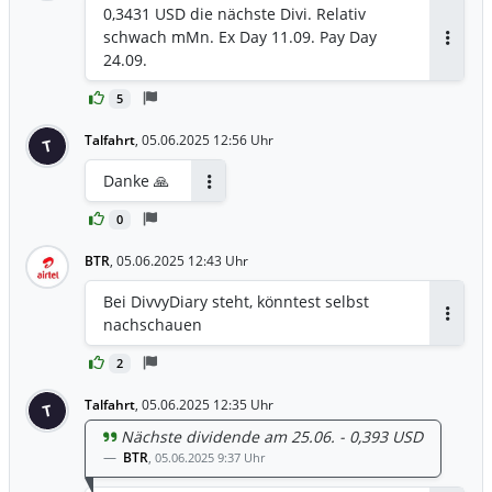
0,3431 USD die nächste Divi. Relativ
schwach mMn. Ex Day 11.09. Pay Day
Antwor
24.09.
5
Talfahrt
,
05.06.2025 12:56 Uhr
T
Danke 🙏
Antworten
0
BTR
,
05.06.2025 12:43 Uhr
Bei DivvyDiary steht, könntest selbst
nachschauen
Antwor
2
Talfahrt
,
05.06.2025 12:35 Uhr
T
Nächste dividende am 25.06. - 0,393 USD
BTR
,
05.06.2025 9:37 Uhr