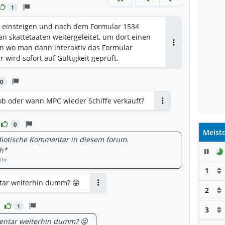
1
o einsteigen und nach dem Formular 1534
n skattetaaten weitergeleitet, um dort einen
n wo man dann interaktiv das Formular
Antworten
 wird sofort auf Gültigkeit geprüft.
0
ob oder wann MPC wieder Schiffe verkauft?
Antworten
0
Meistd
 idiotische Kommentar in diesem forum.
h*
Pau
Uhr
1
tar weiterhin dumm? 😜
2
Antworten
1
3
entar weiterhin dumm? 😜