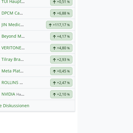
TUI Hauptforum
+0,51
%
DPCM Capital
Hauptdiskussion
+6,88
%
JIN Medical International
+117,17
%
Beyond Meat
Hauptdiskussion
+4,17
%
VERITONE INC DL-,001
Hauptdiskussion
+4,80
%
Tilray Brands Hauptforum
+2,93
%
Meta Platforms
Hauptdiskussion
+0,45
%
ROLLINS
Hauptdiskussion
+2,47
%
NVIDIA
Hauptdiskussion
+2,10
%
le Diskussionen