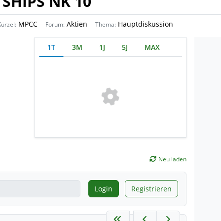
SHIPS NK 10
MPCC
Aktien
Hauptdiskussion
Kürzel:
Forum:
Thema:
1T
3M
1J
5J
MAX
Neu laden
Login
Registrieren