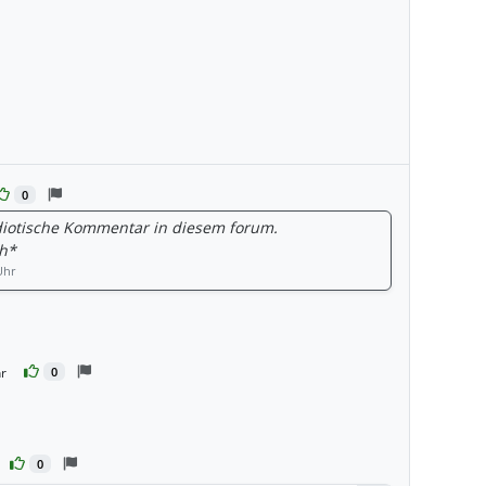
0
 idiotische Kommentar in diesem forum.
h*
Uhr
r
0
en
0