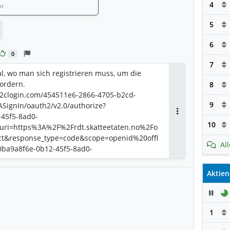
4
hr
5
tworten
6
0
7
tal, wo man sich registrieren muss, um die
ordern.
8
.b2clogin.com/454511e6-2866-4705-b2cd-
9
SignIn/oauth2/v2.0/authorize?
-45f5-8ad0-
Antworten
10
uri=https%3A%2F%2Frdt.skatteetaten.no%2Fo
ct&response_type=code&scope=openid%20offl
Al
0ba9a8f6e-0b12-45f5-8ad0-
CHP_BcogPqWS72y5zql67A&nonce=5yx1dWSRc
hallenge_method=S256&code_challenge=zNUs
Aktien
Y6XYJGlG7EJWhHBjmE
Pau
1