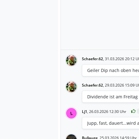
Schaefer.62
,
31.03.2026 20:12 U
Geiler Dip nach oben he
Schaefer.62
,
29.03.2026 15:09 U
Dividende ist am Freitag
Lj1
,
26.03.2026 12:30 Uhr
L
Jupp, fast, dauert...wird
Bullauge
,
25.03.2026 14:59 Uhr