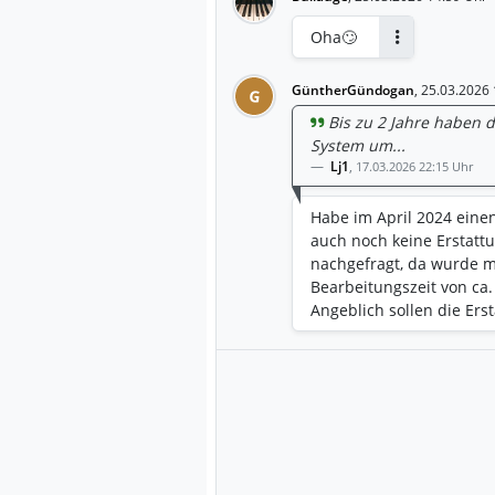
Oha🙄
Antworten
GüntherGündogan
,
25.03.2026 
G
Bis zu 2 Jahre haben d
System um...
Lj1
,
17.03.2026 22:15 Uhr
Habe im April 2024 eine
auch noch keine Erstattu
nachgefragt, da wurde mi
Bearbeitungszeit von ca.
Angeblich sollen die Erst