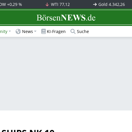
OW
+0,29 %
WTI
77,12
Gold
4.342,26
BörsenNEWS.de
ity
News
KI-Fragen
Suche