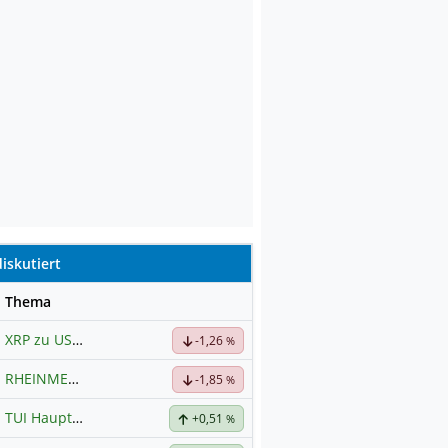
iskutiert
se
Thema
XRP zu USD
Hauptdiskussion
-1,26
%
RHEINMETALL
Hauptdiskussion
-1,85
%
TUI Hauptforum
+0,51
%