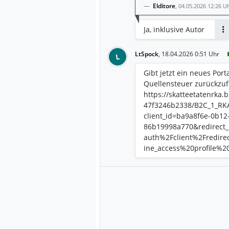
Elditore
,
04.05.2026 12:26 U
Ja, inklusive Autor
An
LtSpock
,
18.04.2026 0:51 Uhr
L
Gibt jetzt ein neues Por
Quellensteuer zurückzuf
https://skatteetatenrka
47f3246b2338/B2C_1_RKA
client_id=ba9a8f6e-0b12
86b19998a770&redirect_
auth%2Fclient%2Fredire
ine_access%20profile%2
86b19998a770&state=5
eIPjudkddVEaSg&code_c
t0Ne3B0iR0o2lYhpPk2tn