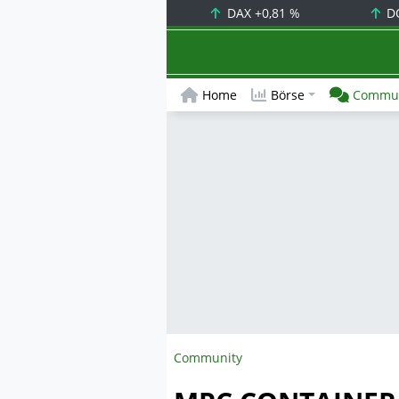
DAX
+0,81 %
D
Home
Börse
Commun
Community