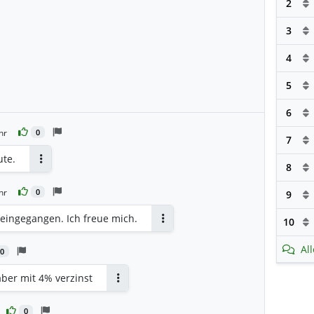
2
3
4
5
6
hr
0
7
ute.
8
Antworten
hr
0
9
 eingegangen. Ich freue mich.
10
Antworten
Al
0
 aber mit 4% verzinst
Antworten
0