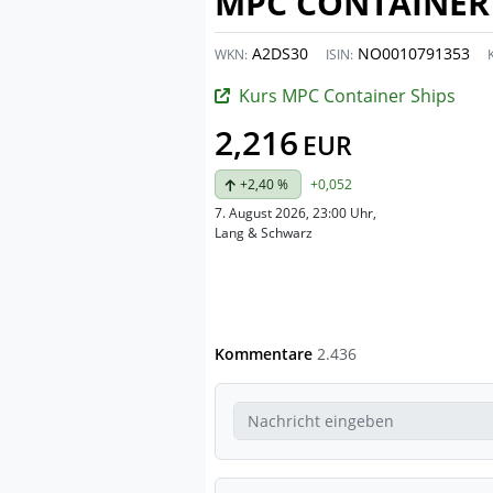
MPC CONTAINER 
A2DS30
NO0010791353
WKN:
ISIN:
Kurs MPC Container Ships
2,216
EUR
+2,40 %
+0,052
7. August 2026, 23:00 Uhr
,
Lang & Schwarz
Kommentare
2.436