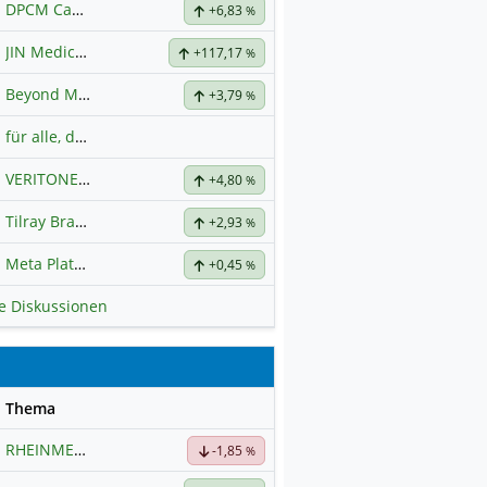
DPCM Capital
Hauptdiskussion
+6,83
%
JIN Medical International
+117,17
%
Beyond Meat
Hauptdiskussion
+3,79
%
für alle, die es ehrlich meinen beim Traden.
VERITONE INC DL-,001
Hauptdiskussion
+4,80
%
Tilray Brands Hauptforum
+2,93
%
Meta Platforms
Hauptdiskussion
+0,45
%
le Diskussionen
se
Thema
RHEINMETALL
Hauptdiskussion
-1,85
%