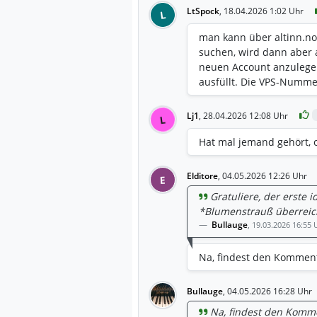
LtSpock
,
18.04.2026 1:02 Uhr
L
man kann über altinn.n
suchen, wird dann aber a
neuen Account anzulege
ausfüllt. Die VPS-Nummer
Lj1
,
28.04.2026 12:08 Uhr
L
Hat mal jemand gehört, 
Elditore
,
04.05.2026 12:26 Uhr
E
Gratuliere, der erste
*Blumenstrauß überreic
Bullauge
,
19.03.2026 16:55 
Na, findest den Kommen
Bullauge
,
04.05.2026 16:28 Uhr
Na, findest den Komm