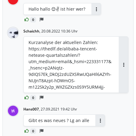
Hallo hallo 😊✌️ ist hier wer?
Antworten
0
Schaichh
,
20.08.2022 10:36 Uhr
Kurzanalyse der aktuellen Zahlen:
https://thedlf.de/alibaba-tencent-
netease-quartalszahlen/?
utm_medium=email&_hsmi=223331177&
_hsenc=p2ANqtz-
Antwor
9dIQS7Ek_DkOJ2zdUZXSRwUQaHIl6AZYh-
NUJnT8Azpt-hDWmOS-
m122Sk2y2p_WXZGZXzs0S9Y5URM4jj-
jMgkOF9Hg&utm_content=223331177&ut
0
m_source=hs_email
Hans007
,
27.09.2021 19:42 Uhr
H
Gibt es was neues ? Lg an alle
Antworten
0