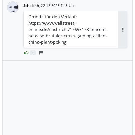
Schaichh
,
22.12.2023 7:48 Uhr
Gründe für den Verlauf:
https://www.wallstreet-
online.de/nachricht/17656178-tencent-
Antwor
netease-brutaler-crash-gaming-aktien-
china-plant-peking
1