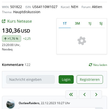
501822
US64110W1027
NEH
Aktien
WKN:
ISIN:
Kürzel:
Forum:
Hauptdiskussion
Thema:
Kurs Netease
1T
3M
1J
5J
130,36
USD
+1,76 %
+2,25
23:20:00 Uhr
,
Nasdaq
Kommentare
122
Neu laden
Login
Registrieren
OutlawRaiders
,
22.12.2023 10:27 Uhr