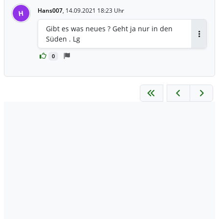
Hans007
,
14.09.2021 18:23 Uhr
H
Gibt es was neues ? Geht ja nur in den
Süden . Lg
Antwor
0