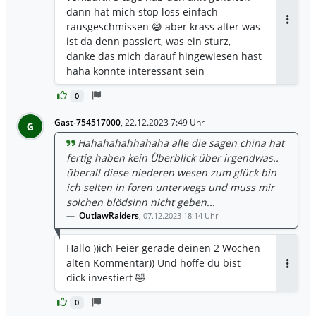
dann hat mich stop loss einfach
rausgeschmissen 😅 aber krass alter was
Antwor
ist da denn passiert, was ein sturz,
danke das mich darauf hingewiesen hast
haha könnte interessant sein
0
Gast-754517000
,
22.12.2023 7:49 Uhr
G
Hahahahahhahaha alle die sagen china hat
fertig haben kein Überblick über irgendwas..
überall diese niederen wesen zum glück bin
ich selten in foren unterwegs und muss mir
solchen blödsinn nicht geben...
OutlawRaiders
,
07.12.2023 18:14 Uhr
Hallo ))ich Feier gerade deinen 2 Wochen
alten Kommentar)) Und hoffe du bist
Antwor
dick investiert 🤣
0