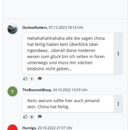
OutlawRaiders
,
07.12.2023 18:14 Uhr
Hahahahahhahaha alle die sagen china
hat fertig haben kein Überblick über
irgendwas.. überall diese niederen
wesen zum glück bin ich selten in foren
Antwor
unterwegs und muss mir solchen
blödsinn nicht geben...
1
TheBossmitBizep
,
24.10.2022 13:59 Uhr
T
Nein, warum sollte hier auch jemand
sein. China hat fertig.
Antwor
0
Huntigo
,
20.10.2022 21:57 Uhr