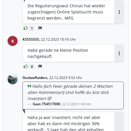
Die Regulierungswut Chinas hat wieder
zugeschlagen) Online Spielsucht muss
Antwor
begrenzt werden.. MFG
1
KSSSSSSS
,
22.12.2023 10:16 Uhr
K
Habe gerade ne kleine Position
nachgekauft
Antwor
0
OutlawRaiders
,
22.12.2023 9:52 Uhr
Hallo ))ich Feier gerade deinen 2 Wochen
alten Kommentar)) Und hoffe du bist dick
investiert 🤣
Gast-754517000
,
22.12.2023 7:49 Uhr
Haha ja war investiert, nicht viel aber
aber hab es dann mit mickrigen 30%
verkauft.. 5 tage hab den ahit gehalten