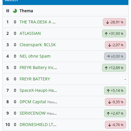
Pause
Thema
1
THE TRA.DESK A DL-,000001
Hauptdiskussion
-28,91
%
2
ATLASSIAN
+31,93
%
3
Cleanspark: $CLSK
-2,07
%
4
NEL ohne Spam
±0,00
%
5
FREYR Battery Inc Registered Shs
Hauptdiskussion
+12,69
%
6
FREYR BATTERY
-
7
SpaceX-Haupt-Hauptforum
+5,14
%
8
DPCM Capital
Hauptdiskussion
-9,35
%
9
SERVICENOW
Hauptdiskussion
+2,47
%
10
DRONESHIELD LTD
Hauptdiskussion
-4,76
%