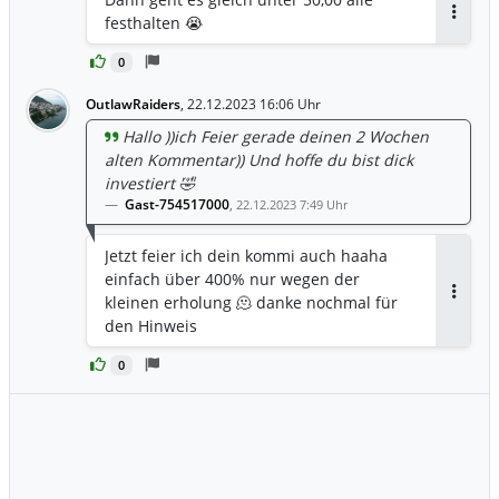
festhalten 😭
Antwor
0
OutlawRaiders
,
22.12.2023 16:06 Uhr
Hallo ))ich Feier gerade deinen 2 Wochen
alten Kommentar)) Und hoffe du bist dick
investiert 🤣
Gast-754517000
,
22.12.2023 7:49 Uhr
Jetzt feier ich dein kommi auch haaha
einfach über 400% nur wegen der
kleinen erholung 🫠 danke nochmal für
Antwor
den Hinweis
0