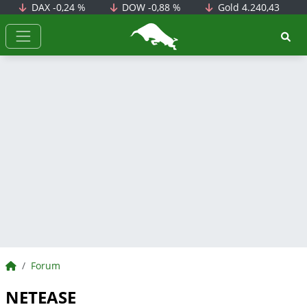
DAX
-0,24 %
DOW
-0,88 %
Gold
4.240,43
BörsenNEWS.de
BörsenNEWS.de
Forum
NETEASE