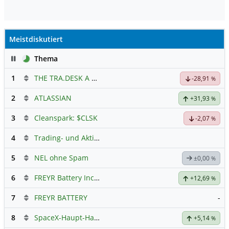
Meistdiskutiert
Pause
Thema
1
THE TRA.DESK A DL-,000001
Hauptdiskussion
-28,91
%
2
ATLASSIAN
+31,93
%
3
Cleanspark: $CLSK
-2,07
%
4
Trading- und Aktien-Chat
5
NEL ohne Spam
±0,00
%
6
FREYR Battery Inc Registered Shs
Hauptdiskussion
+12,69
%
7
FREYR BATTERY
-
8
SpaceX-Haupt-Hauptforum
+5,14
%