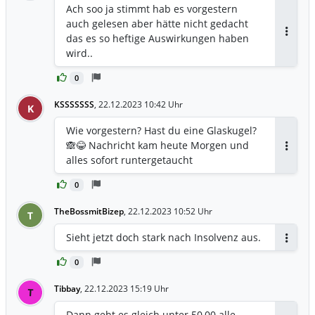
Ach soo ja stimmt hab es vorgestern
auch gelesen aber hätte nicht gedacht
das es so heftige Auswirkungen haben
Antwor
wird..
0
KSSSSSSS
,
22.12.2023 10:42 Uhr
K
Wie vorgestern? Hast du eine Glaskugel?
🙈😂 Nachricht kam heute Morgen und
Antwor
alles sofort runtergetaucht
0
TheBossmitBizep
,
22.12.2023 10:52 Uhr
T
Sieht jetzt doch stark nach Insolvenz aus.
Antwor
0
Tibbay
,
22.12.2023 15:19 Uhr
T
Dann geht es gleich unter 50,00 alle