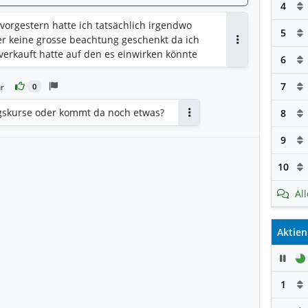
4
vorgestern hatte ich tatsächlich irgendwo
5
r keine grosse beachtung geschenkt da ich
Antworten
verkauft hatte auf den es einwirken könnte
6
7
r
0
gskurse oder kommt da noch etwas?
8
Antworten
9
10
Al
Aktien
Pau
1