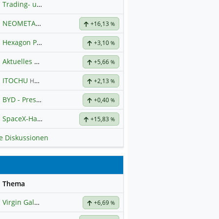
Trading- und Aktien-Chat
NEOMETALS LTD
Hauptdiskussion
+16,13
%
Hexagon Purus
Hauptdiskussion
+3,10
%
Aktuelles zu Almonty Industries
+5,66
%
ITOCHU
Hauptdiskussion
+2,13
%
BYD - Presselinks
+0,40
%
SpaceX-Haupt-Hauptforum
+15,83
%
le Diskussionen
se
Thema
Virgin Galactica
+6,69
%