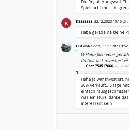
Die Regulierungswut Chi
Spielsucht muss begren
KSSSSSSS
,
22.12.2023 10:16 Uhr
K
Habe gerade ne kleine P
OutlawRaiders
,
22.12.2023 9:52
Hallo ))ich Feier ger
du bist dick investiert 🤣
Gast-754517000
,
22.12.202
Haha ja war investiert, 
30% verkauft.. 5 tage ha
einfach rausgeschmissen 
was ein sturz, danke da
interessant sein