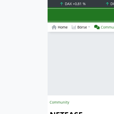
DAX
+0,81 %
D
Home
Börse
Commun
Community