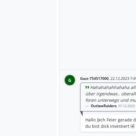
Gast-754517000
,
22.12.2023 7:4
G
Hahahahahhahaha alle 
über irgendwas.. überall
foren unterwegs und mus
OutlawRaiders
,
07.12.2023
Hallo ))ich Feier gerad
du bist dick investiert 🤣