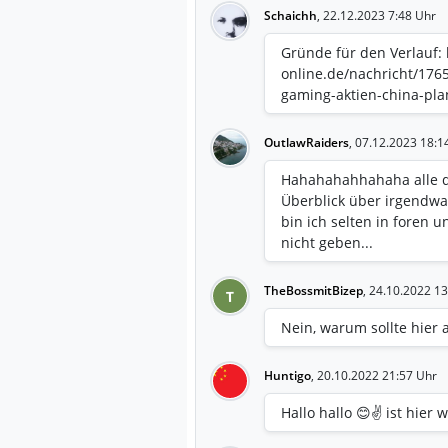
Schaichh
,
22.12.2023 7:48 Uhr
Gründe für den Verlauf: 
online.de/nachricht/176
gaming-aktien-china-pla
OutlawRaiders
,
07.12.2023 18:1
Hahahahahhahaha alle di
Überblick über irgendwa
bin ich selten in foren
nicht geben...
TheBossmitBizep
,
24.10.2022 13
T
Nein, warum sollte hier 
Huntigo
,
20.10.2022 21:57 Uhr
Hallo hallo 😊✌️ ist hier 