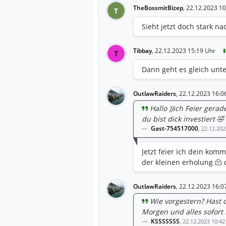
TheBossmitBizep
,
22.12.2023 10
T
Sieht jetzt doch stark na
Tibbay
,
22.12.2023 15:19 Uhr
T
Dann geht es gleich unter
OutlawRaiders
,
22.12.2023 16:0
Hallo ))ich Feier ger
du bist dick investiert 🤣
Gast-754517000
,
22.12.202
Jetzt feier ich dein ko
der kleinen erholung 🫠
OutlawRaiders
,
22.12.2023 16:0
Wie vorgestern? Hast 
Morgen und alles sofort
KSSSSSSS
,
22.12.2023 10:42