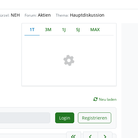
NEH
Aktien
Hauptdiskussion
ürzel:
Forum:
Thema:
1T
3M
1J
5J
MAX
Neu laden
Login
Registrieren