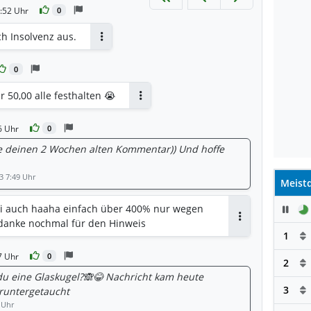
:52 Uhr
0
ch Insolvenz aus.
Antworten
0
 50,00 alle festhalten 😭
Antworten
6 Uhr
0
ade deinen 2 Wochen alten Kommentar)) Und hoffe
3 7:49 Uhr
Meistd
mmi auch haaha einfach über 400% nur wegen
Pau
 danke nochmal für den Hinweis
Antworten
1
7 Uhr
0
2
du eine Glaskugel?🙈😂 Nachricht kam heute
3
 runtergetaucht
 Uhr