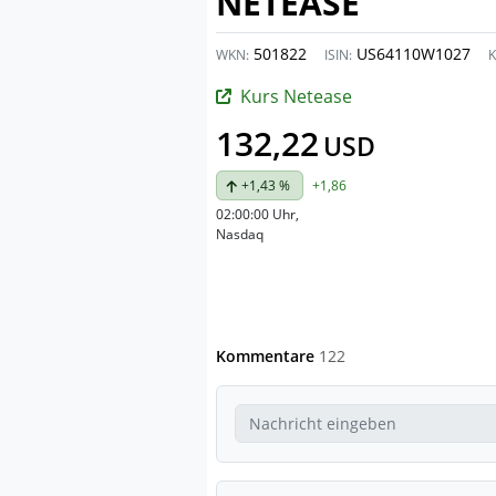
NETEASE
501822
US64110W1027
WKN:
ISIN:
K
Kurs Netease
132,22
USD
+1,43 %
+1,86
02:00:00 Uhr
,
Nasdaq
Kommentare
122