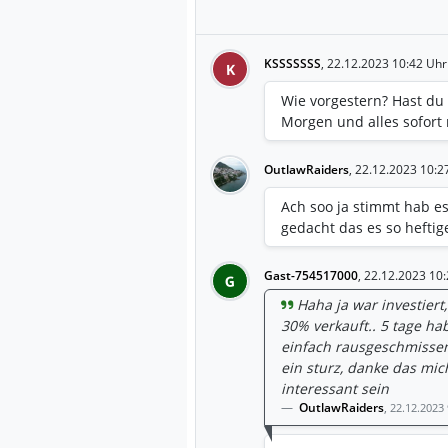
KSSSSSSS
,
22.12.2023 10:42 Uhr
K
Wie vorgestern? Hast du
Morgen und alles sofort
OutlawRaiders
,
22.12.2023 10:2
Ach soo ja stimmt hab es
gedacht das es so hefti
Gast-754517000
,
22.12.2023 10:
G
Haha ja war investiert
30% verkauft.. 5 tage ha
einfach rausgeschmissen 
ein sturz, danke das mi
interessant sein
OutlawRaiders
,
22.12.2023 