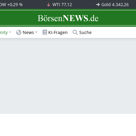
OW
+0,29 %
WTI
77,12
Gold
4.342,26
BörsenNEWS.de
ity
News
KI-Fragen
Suche