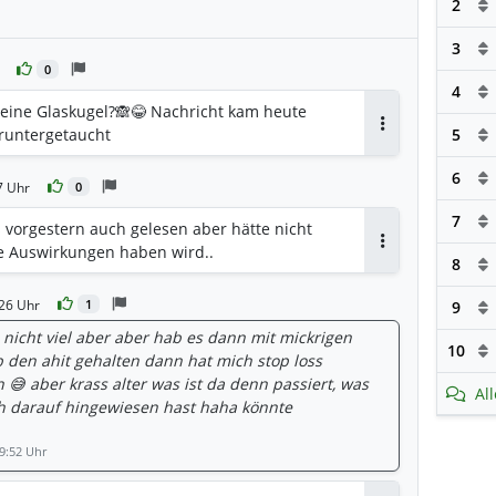
2
3
0
4
 eine Glaskugel?🙈😂 Nachricht kam heute
 runtergetaucht
5
Antworten
6
7 Uhr
0
7
 vorgestern auch gelesen aber hätte nicht
ge Auswirkungen haben wird..
Antworten
8
26 Uhr
1
9
, nicht viel aber aber hab es dann mit mickrigen
10
b den ahit gehalten dann hat mich stop loss
😅 aber krass alter was ist da denn passiert, was
Al
ch darauf hingewiesen hast haha könnte
9:52 Uhr