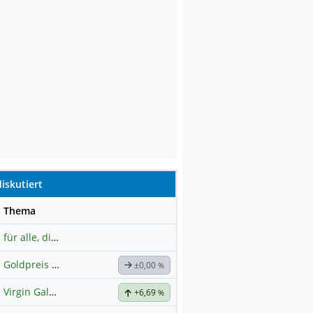
iskutiert
se
Thema
für alle, die es ehrlich meinen beim Traden.
Goldpreis
Hauptdiskussion
±0,00
%
Virgin Galactica
+6,69
%