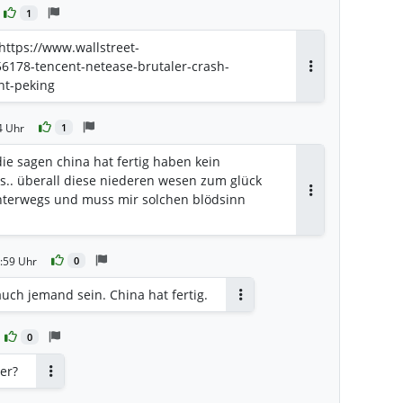
1
https://www.wallstreet-
56178-tencent-netease-brutaler-crash-
Antworten
nt-peking
4 Uhr
1
e sagen china hat fertig haben kein
s.. überall diese niederen wesen zum glück
 unterwegs und muss mir solchen blödsinn
Antworten
:59 Uhr
0
auch jemand sein. China hat fertig.
Antworten
0
wer?
Antworten