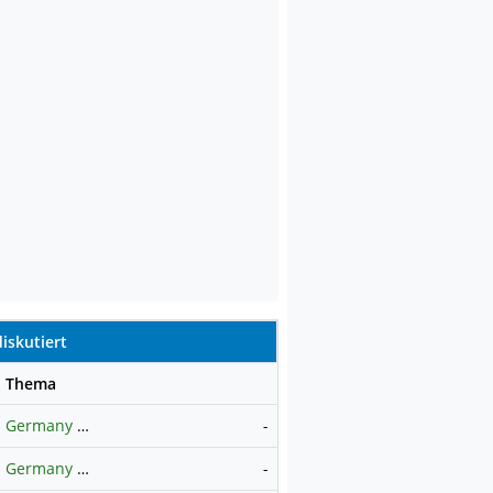
iskutiert
se
Thema
Germany 40 / DAX Prognose
-
Germany 40
-
Hauptdiskussion