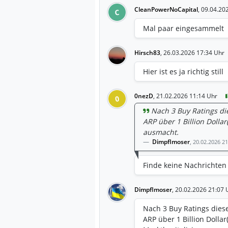
CleanPowerNoCapital
,
09.04.20
C
Mal paar eingesammelt
Hirsch83
,
26.03.2026 17:34 Uhr
Hier ist es ja richtig still
0nezD
,
21.02.2026 11:14 Uhr
0
Nach 3 Buy Ratings di
ARP über 1 Billion Dollar
ausmacht.
Dimpflmoser
,
20.02.2026 21
Finde keine Nachrichte
Dimpflmoser
,
20.02.2026 21:07 
Nach 3 Buy Ratings dies
ARP über 1 Billion Dollar