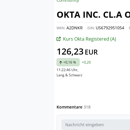
Community
OKTA INC. CL.A O
A2DNKR
US6792951054
WKN:
ISIN:
Kurs Okta Registered (A)
126,23
EUR
+0,16 %
+0,20
11:22:46 Uhr
,
Lang & Schwarz
Kommentare
318