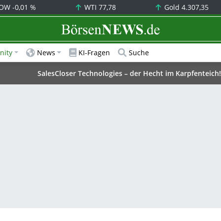
OW
-0,01 %
WTI
77,78
Gold
4.307,35
BörsenNEWS.de
ity
News
KI-Fragen
Suche
SalesCloser Technologies – der Hecht im Karpfenteich!