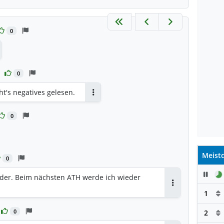
0
tworten
0
t's negatives gelesen.
Antworten
0
Meistd
0
Pau
ieder. Beim nächsten ATH werde ich wieder
Antworten
1
0
2