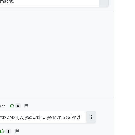
smacht.
Uhr
0
orts/DMxHJWjyGdE?si=E_yWM7n-ScSlPnvf
Antworten
1