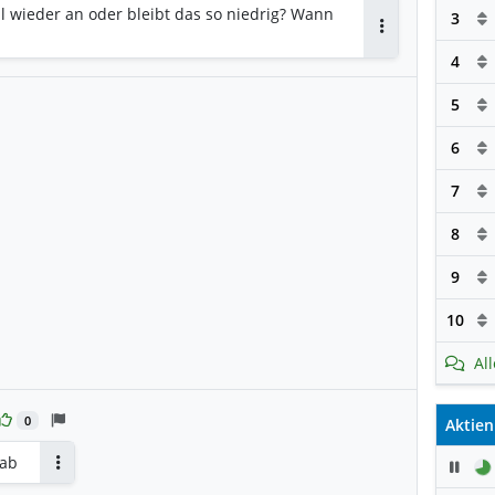
al wieder an oder bleibt das so niedrig? Wann
3
Antworten
4
5
6
7
8
9
10
Al
0
Aktien
 ab
Pau
Antworten