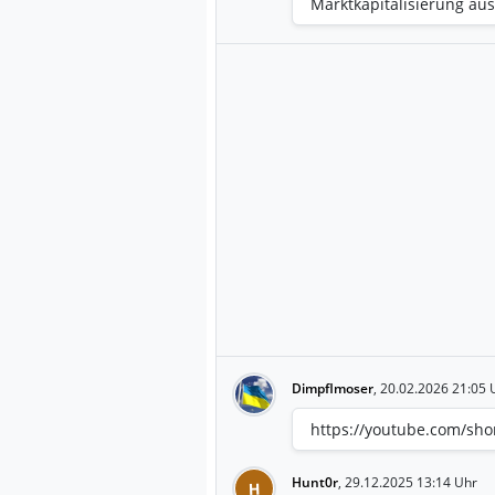
Marktkapitalisierung au
Dimpflmoser
,
20.02.2026 21:05 
https://youtube.com/sh
Hunt0r
,
29.12.2025 13:14 Uhr
H