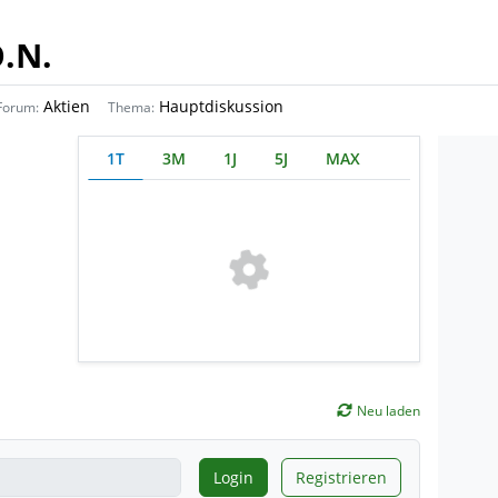
.N.
Aktien
Hauptdiskussion
Forum:
Thema:
1T
3M
1J
5J
MAX
Neu laden
Login
Registrieren