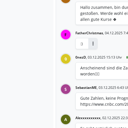
Hallo zusammen, bin du
gestoßen. Werde wohl ei
allen gute Kurse 🍀
FatherChristmas
,
04.12.2025 7:
F
:)
Antworten
0nezD
,
03.12.2025 15:13 Uhr
0
Anscheinend sind die Z
worden💁‍♂️
SebastianME
,
03.12.2025 6:43 U
S
Gute Zahlen, keine Progn
https://www.cnbc.com/20
Alexxxxxxxxxx
,
02.12.2025 22:3
A