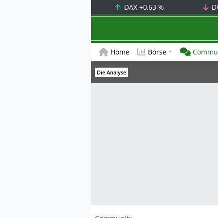
DAX
+0,63 %
D
Home
Börse
Commun
Die Analyse