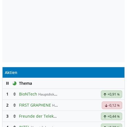
Aktien
Pause
Thema
1
BioNTech
Hauptdiskussion
+0,91
%
2
FIRST GRAPHENE
Hauptdiskussion
-0,12
%
3
Freunde der Telekom
+0,44
%