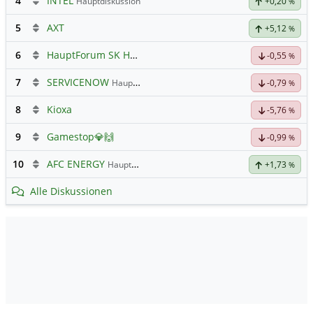
4
INTEL
Hauptdiskussion
+0,20
%
5
AXT
+5,12
%
6
HauptForum SK HYNIC
-0,55
%
7
SERVICENOW
Hauptdiskussion
-0,79
%
8
Kioxa
-5,76
%
9
Gamestop💎🙌
-0,99
%
10
AFC ENERGY
Hauptdiskussion
+1,73
%
Alle Diskussionen