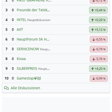
2
FIRST GRAPHENE
Hauptdiskussion
-0,12
%
3
Freunde der Telekom
+0,44
%
4
INTEL
Hauptdiskussion
+0,20
%
5
AXT
+5,12
%
6
HauptForum SK HYNIC
-0,55
%
7
SERVICENOW
Hauptdiskussion
-0,79
%
8
Kioxa
-5,76
%
9
SILBERPREIS
Hauptdiskussion
+4,20
%
10
Gamestop💎🙌
-0,99
%
Alle Diskussionen