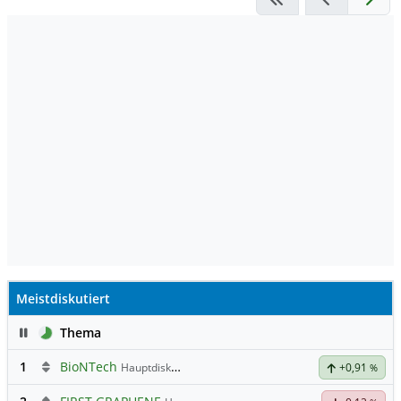
Meistdiskutiert
Pause
Thema
1
BioNTech
Hauptdiskussion
+0,91
%