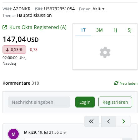
A2DNKR
US6792951054
Aktien
WKN:
ISIN:
Forum:
Hauptdiskussion
Thema:
Kurs Okta Registered (A)
1T
3M
1J
5J
147,04
USD
-0,53 %
-0,78
02:00:00 Uhr
,
Nasdaq
Kommentare
318
Neu laden
Login
Registrieren
Miki29
,
19. Jul 21:56 Uhr
M