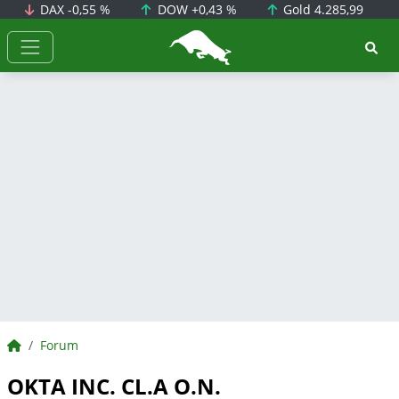
DAX
-0,55 %
DOW
+0,43 %
Gold
4.285,99
BörsenNEWS.de
BörsenNEWS.de
Forum
OKTA INC. CL.A O.N.