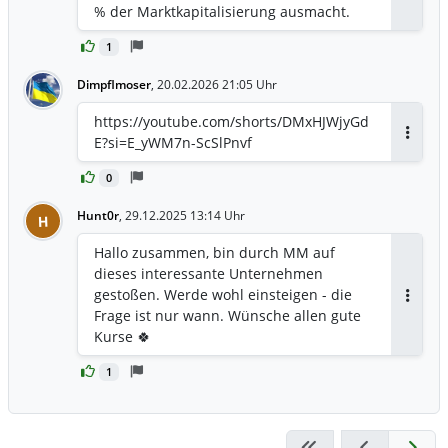
% der Marktkapitalisierung ausmacht.
1
Dimpflmoser
,
20.02.2026 21:05 Uhr
https://youtube.com/shorts/DMxHJWjyGd
E?si=E_yWM7n-ScSlPnvf
Antwor
0
Hunt0r
,
29.12.2025 13:14 Uhr
H
Hallo zusammen, bin durch MM auf
dieses interessante Unternehmen
gestoßen. Werde wohl einsteigen - die
Antwor
Frage ist nur wann. Wünsche allen gute
Kurse 🍀
1