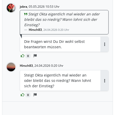
Blockgeschäften und Sweeps, die auf
jobra
,
05.05.2026 10:53 Uhr
Ausübungspreise von 100 bis 126 $
abzielen, da Investoren das
Steigt Okta eigentlich mal wieder an oder
Unternehmen aufgrund seines
bleibt das so niedrig? Wann lohnt sich der
Potenzials im Bereich der
Einstieg?
Identitätssicherheit durch KI-Agenten
Hirsch83
,
24.04.2026 0:20 Uhr
neu bewerten. 🐂 Bullen-Trigger: Ein
klarer Tagesabschluss über 126,00 $
Die Fragen wirst Du Dir wohl selbst
bestätigt das Momentum für einen
beantworten müssen.
Antwor
Anstieg in Richtung der 130,00 $-Marke
und darüber hinaus, unterstützt durch
0
die jüngsten Anhebung der Kursziele
Hirsch83
,
24.04.2026 0:20 Uhr
durch Analysten. 🐻 Bären-Niveau: Ein
Durchbrechen der 110,00 $-Pivot-Marke
Steigt Okta eigentlich mal wieder an
verschiebt die Kontrolle auf die Bären
oder bleibt das so niedrig? Wann lohnt
und könnte zu einem erneuten Test der
Antwor
sich der Einstieg?
105,00 $-Unterstützungszone führen. 📊
Trend: BULLISCH — Starke Rentabilität,
0
ein Auftragsbestand von 4,7 Mrd. $ und
das aufkommende Narrativ rund um die
Sicherheit durch KI-Agenten haben die