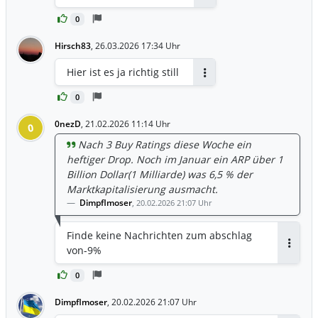
Antworten
0
Hirsch83
,
26.03.2026 17:34 Uhr
Hier ist es ja richtig still
Antworten
0
0nezD
,
21.02.2026 11:14 Uhr
0
Nach 3 Buy Ratings diese Woche ein
heftiger Drop. Noch im Januar ein ARP über 1
Billion Dollar(1 Milliarde) was 6,5 % der
Marktkapitalisierung ausmacht.
Dimpflmoser
,
20.02.2026 21:07 Uhr
Finde keine Nachrichten zum abschlag
von-9%
Antwor
0
Dimpflmoser
,
20.02.2026 21:07 Uhr