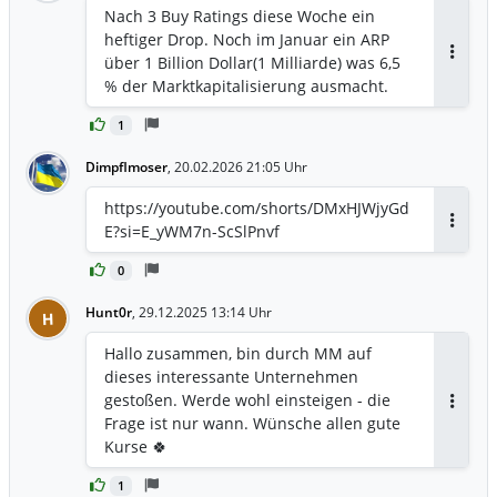
Nach 3 Buy Ratings diese Woche ein
heftiger Drop. Noch im Januar ein ARP
über 1 Billion Dollar(1 Milliarde) was 6,5
Antwor
% der Marktkapitalisierung ausmacht.
1
Dimpflmoser
,
20.02.2026 21:05 Uhr
https://youtube.com/shorts/DMxHJWjyGd
E?si=E_yWM7n-ScSlPnvf
Antwor
0
Hunt0r
,
29.12.2025 13:14 Uhr
H
Hallo zusammen, bin durch MM auf
dieses interessante Unternehmen
gestoßen. Werde wohl einsteigen - die
Antwor
Frage ist nur wann. Wünsche allen gute
Kurse 🍀
1