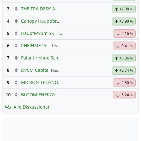
3
THE TRA.DESK A DL-,000001
Hauptdiskussion
+2,08
%
4
Canopy Hauptforum
+3,90
%
5
HauptForum SK HYNIC
-5,16
%
6
RHEINMETALL
Hauptdiskussion
-0,41
%
7
Palantir ohne Schnickschnack
+8,06
%
8
DPCM Capital
Hauptdiskussion
+2,74
%
9
MICRON TECHNOLOGY
Hauptdiskussion
-2,80
%
10
BLOOM ENERGY A
Hauptdiskussion
-5,24
%
Alle Diskussionen