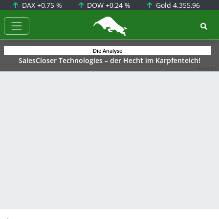
DAX
+0,75 %
DOW
+0,24 %
Gold
4.355,96
BörsenNEWS.de
Die Analyse
SalesCloser Technologies – der Hecht im Karpfenteich!
Anzeige