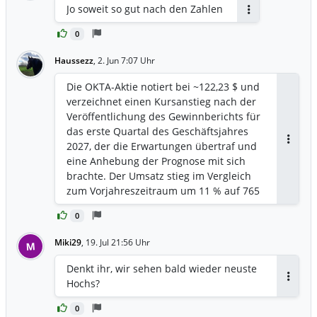
Jo soweit so gut nach den Zahlen
Antworten
0
Haussezz
,
2. Jun 7:07 Uhr
Die OKTA-Aktie notiert bei ~122,23 $ und
verzeichnet einen Kursanstieg nach der
Veröffentlichung des Gewinnberichts für
das erste Quartal des Geschäftsjahres
2027, der die Erwartungen übertraf und
Antwor
eine Anhebung der Prognose mit sich
brachte. Der Umsatz stieg im Vergleich
zum Vorjahreszeitraum um 11 % auf 765
Millionen $. 📈 Setup: Die Aktie hat
0
kürzlich nach den starken Ergebnissen
neue 52-Wochen-Höchststände erreicht
Miki29
,
19. Jul 21:56 Uhr
M
und die Umsatzprognose für das
Gesamtjahr auf 3,185–3,205 Mrd. $
Denkt ihr, wir sehen bald wieder neuste
angehoben. Der Optionsfluss ist stark
Hochs?
Antwor
bullisch, mit massiven institutionellen
Blockgeschäften und Sweeps, die auf
0