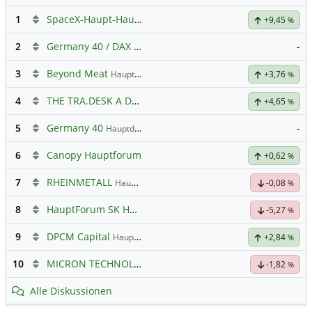
1
SpaceX-Haupt-Hauptforum
+9,45
%
2
Germany 40 / DAX Prognose
-
3
Beyond Meat
Hauptdiskussion
+3,76
%
4
THE TRA.DESK A DL-,000001
Hauptdiskussion
+4,65
%
5
Germany 40
-
Hauptdiskussion
6
Canopy Hauptforum
+0,62
%
7
RHEINMETALL
Hauptdiskussion
-0,08
%
8
HauptForum SK HYNIC
-5,27
%
9
DPCM Capital
Hauptdiskussion
+2,84
%
10
MICRON TECHNOLOGY
Hauptdiskussion
-1,82
%
Alle Diskussionen