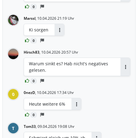
0
Marssl
,
10.04.2026 21:19 Uhr
Ki sorgen
Antworten
0
Hirsch83
,
10.04.2026 20:57 Uhr
Warum sinkt es? Hab nicht's negatives
gelesen.
Antwor
0
0nezD
,
10.04.2026 17:34 Uhr
0
Heute weitere 6%
Antworten
0
Tom33
,
09.04.2026 19:08 Uhr
T
Schmiert gleich um 10% ab