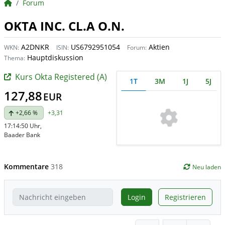
BörsenNEWS.de
Forum
OKTA INC. CL.A O.N.
A2DNKR
US6792951054
Aktien
WKN:
ISIN:
Forum:
Hauptdiskussion
Thema:
Kurs Okta Registered (A)
1T
3M
1J
5J
127,88
EUR
+2,66 %
+3,31
17:14:50 Uhr
,
Baader Bank
Kommentare
318
Neu laden
Login
Registrieren