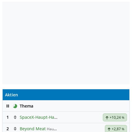
Aktien
Pause
Thema
1
SpaceX-Haupt-Hauptforum
+10,24
%
2
Beyond Meat
Hauptdiskussion
+2,87
%