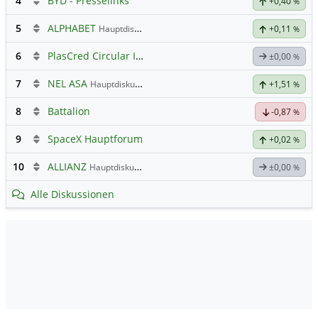
4
BYD - Presselinks
+0,40
%
5
ALPHABET
Hauptdiskussion
+0,11
%
6
PlasCred Circular Innovations
±0,00
%
7
NEL ASA
Hauptdiskussion
+1,51
%
8
Battalion
-0,87
%
9
SpaceX Hauptforum
+0,02
%
10
ALLIANZ
Hauptdiskussion
±0,00
%
Alle Diskussionen