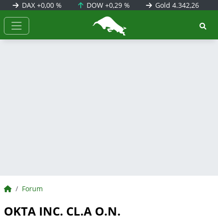
DAX
+0,00 %
DOW
+0,29 %
Gold
4.342,26
BörsenNEWS.de
BörsenNEWS.de
Forum
OKTA INC. CL.A O.N.