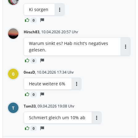
Ki sorgen
Antworten
0
Hirsch83
,
10.04.2026 20:57 Uhr
Warum sinkt es? Hab nicht's negatives
gelesen.
Antwor
0
0nezD
,
10.04.2026 17:34 Uhr
0
Heute weitere 6%
Antworten
0
Tom33
,
09.04.2026 19:08 Uhr
T
Schmiert gleich um 10% ab
Antworten
0