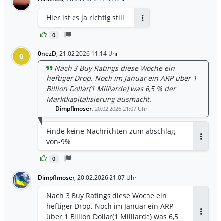
Hier ist es ja richtig still
Antworten
0
0nezD
,
21.02.2026 11:14 Uhr
0
Nach 3 Buy Ratings diese Woche ein
heftiger Drop. Noch im Januar ein ARP über 1
Billion Dollar(1 Milliarde) was 6,5 % der
Marktkapitalisierung ausmacht.
Dimpflmoser
,
20.02.2026 21:07 Uhr
Finde keine Nachrichten zum abschlag
von-9%
Antwor
0
Dimpflmoser
,
20.02.2026 21:07 Uhr
Nach 3 Buy Ratings diese Woche ein
heftiger Drop. Noch im Januar ein ARP
über 1 Billion Dollar(1 Milliarde) was 6,5
Antwor