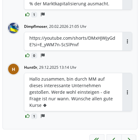
% der Marktkapitalisierung ausmacht.
1
Dimpflmoser
,
20.02.2026 21:05 Uhr
https://youtube.com/shorts/DMxHJWjyGd
E?si=E_yWM7n-ScSlPnvf
Antwor
0
Hunt0r
,
29.12.2025 13:14 Uhr
H
Hallo zusammen, bin durch MM auf
dieses interessante Unternehmen
gestoßen. Werde wohl einsteigen - die
Antwor
Frage ist nur wann. Wünsche allen gute
Kurse 🍀
1