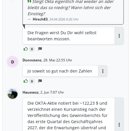
Steigt Okta eigentlich mal wieder an oder
bleibt das so niedrig? Wann lohnt sich der
Einstieg?
Hirsch83
,
24.04.2026 0:20 Uhr
Die Fragen wirst Du Dir wohl selbst
beantworten müssen.
Antwor
0
Dünnstens
,
28. Mai 22:55 Uhr
D
Jo soweit so gut nach den Zahlen
Antworten
0
Haussezz
,
2. Jun 7:07 Uhr
Die OKTA-Aktie notiert bei ~122,23 $ und
verzeichnet einen Kursanstieg nach der
Veröffentlichung des Gewinnberichts für
das erste Quartal des Geschäftsjahres
2027, der die Erwartungen übertraf und
Antwor