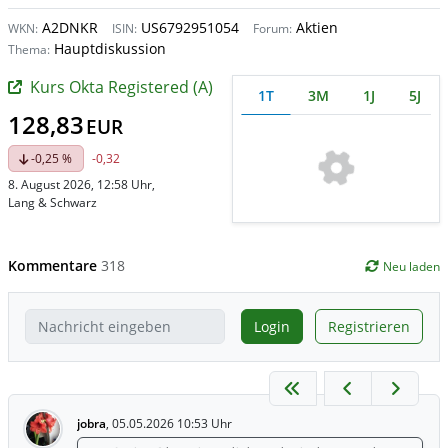
A2DNKR
US6792951054
Aktien
WKN:
ISIN:
Forum:
Hauptdiskussion
Thema:
Kurs Okta Registered (A)
1T
3M
1J
5J
128,83
EUR
-0,25 %
-0,32
8. August 2026, 12:58 Uhr
,
Lang & Schwarz
Kommentare
318
Neu laden
Login
Registrieren
jobra
,
05.05.2026 10:53 Uhr