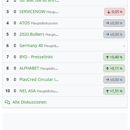
2
für alle, die es ehrlich meinen beim Traden.
3
SERVICENOW
Hauptdiskussion
-0,05
%
4
ATOS
Hauptdiskussion
±0,00
%
5
2020 Bulkers
Hauptdiskussion
±0,00
%
6
Germany 40
-
Hauptdiskussion
7
BYD - Presselinks
+0,40
%
8
ALPHABET
Hauptdiskussion
+0,11
%
9
PlasCred Circular Innovations
±0,00
%
10
NEL ASA
Hauptdiskussion
+1,51
%
Alle Diskussionen