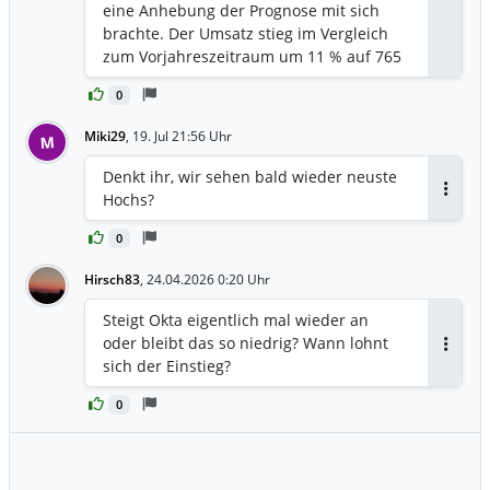
eine Anhebung der Prognose mit sich
brachte. Der Umsatz stieg im Vergleich
zum Vorjahreszeitraum um 11 % auf 765
Millionen $. 📈 Setup: Die Aktie hat
0
kürzlich nach den starken Ergebnissen
neue 52-Wochen-Höchststände erreicht
Miki29
,
19. Jul 21:56 Uhr
M
und die Umsatzprognose für das
Gesamtjahr auf 3,185–3,205 Mrd. $
Denkt ihr, wir sehen bald wieder neuste
angehoben. Der Optionsfluss ist stark
Hochs?
Antwor
bullisch, mit massiven institutionellen
Blockgeschäften und Sweeps, die auf
0
Ausübungspreise von 100 bis 126 $
Hirsch83
,
24.04.2026 0:20 Uhr
abzielen, da Investoren das
Unternehmen aufgrund seines
Steigt Okta eigentlich mal wieder an
Potenzials im Bereich der
oder bleibt das so niedrig? Wann lohnt
Identitätssicherheit durch KI-Agenten
Antwor
sich der Einstieg?
neu bewerten. 🐂 Bullen-Trigger: Ein
klarer Tagesabschluss über 126,00 $
0
bestätigt das Momentum für einen
Anstieg in Richtung der 130,00 $-Marke
und darüber hinaus, unterstützt durch