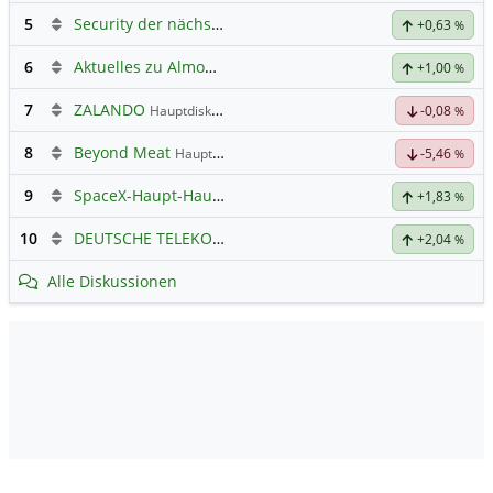
5
Security der nächsten Generation
+0,63
%
6
Aktuelles zu Almonty Industries
+1,00
%
7
ZALANDO
Hauptdiskussion
-0,08
%
8
Beyond Meat
Hauptdiskussion
-5,46
%
9
SpaceX-Haupt-Hauptforum
+1,83
%
10
DEUTSCHE TELEKOM
Hauptdiskussion
+2,04
%
Alle Diskussionen