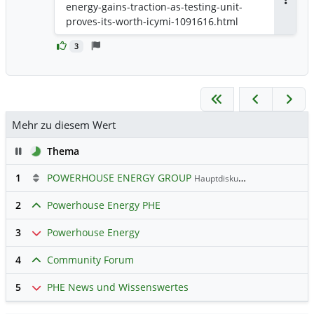
energy-gains-traction-as-testing-unit-
Antwor
proves-its-worth-icymi-1091616.html
3
Mehr zu diesem Wert
Pause
Thema
1
POWERHOUSE ENERGY GROUP
Hauptdiskussion
2
Powerhouse Energy PHE
3
Powerhouse Energy
4
Community Forum
5
PHE News und Wissenswertes