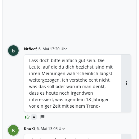
bitfloof
,
6. Mai 13:20 Uhr
b
Lass doch bitte einfach gut sein. Die
Leute, auf die du dich beziehst, sind mit
ihren Meinungen wahrscheinlich längst
weitergezogen. Ich verstehe echt nicht,
was das soll oder warum man denkt,
Antwor
dass es heute noch irgendwen
interessiert, was irgendein 18-Jähriger
vor einiger Zeit mit seinem Trend-
Portfolio geschrieben hat.
4
KnuKi
,
6. Mai 13:03 Uhr
K