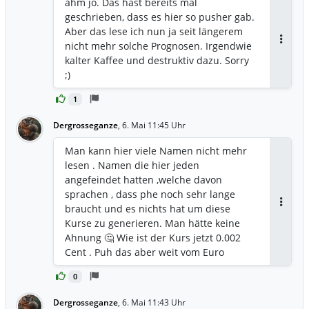
ähm jo. Das hast bereits mal
geschrieben, dass es hier so pusher gab.
Aber das lese ich nun ja seit längerem
nicht mehr solche Prognosen. Irgendwie
Antwor
kalter Kaffee und destruktiv dazu. Sorry
;)
1
Dergrosseganze
,
6. Mai 11:45 Uhr
Man kann hier viele Namen nicht mehr
lesen . Namen die hier jeden
angefeindet hatten ,welche davon
sprachen , dass phe noch sehr lange
braucht und es nichts hat um diese
Antwor
Kurse zu generieren. Man hätte keine
Ahnung 🤔 Wie ist der Kurs jetzt 0.002
Cent . Puh das aber weit vom Euro
entfernt
0
Dergrosseganze
,
6. Mai 11:43 Uhr