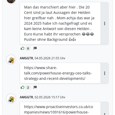
Man das marschiert aber hier . Die 20
Cent sind ja laut Aussagen der Helden
hier greifbar nah . Mom achja das war ja
2024 2025 habe ich nachgefragt und es
Antwor
kam keine Antwort von diesen Helden .
Euro Kurse habt ihr versprochen 😂😂😂
Pusher ohne Background 👍👍
0
AMGGTR
,
04.05.2026 21:55 Uhr
https://www.share-
talk.com/powerhouse-energy-ceo-talks-
Antwor
strategy-and-recent-developments/
2
AMGGTR
,
02.05.2026 15:17 Uhr
https://www.proactiveinvestors.co.uk/co
mpanies/news/1091616/powerhouse-