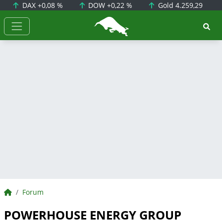
DAX
+0,08 %
DOW
+0,22 %
Gold
4.259,29
BörsenNEWS.de
BörsenNEWS.de
Forum
POWERHOUSE ENERGY GROUP