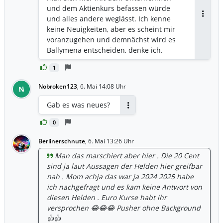
und dem Aktienkurs befassen würde
und alles andere weglässt. Ich kenne
Antwor
keine Neuigkeiten, aber es scheint mir
voranzugehen und demnächst wird es
Ballymena entscheiden, denke ich.
1
Nobroken123
,
6. Mai 14:08 Uhr
N
Gab es was neues?
Antworten
0
Berlinerschnute
,
6. Mai 13:26 Uhr
Man das marschiert aber hier . Die 20 Cent
sind ja laut Aussagen der Helden hier greifbar
nah . Mom achja das war ja 2024 2025 habe
ich nachgefragt und es kam keine Antwort von
diesen Helden . Euro Kurse habt ihr
versprochen 😂😂😂 Pusher ohne Background
👍👍