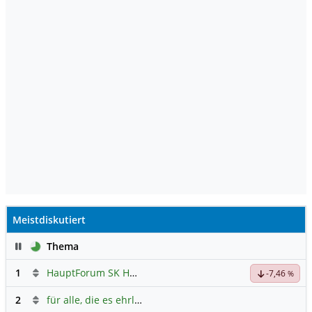
Meistdiskutiert
Pause
Thema
1
HauptForum SK HYNIC
-7,46
%
2
für alle, die es ehrlich meinen beim Traden.