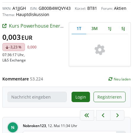
A1JJGH
GB00B4WQVY43
BT81
Aktien
WKN:
ISIN:
Kürzel:
Forum:
Hauptdiskussion
Thema:
Kurs Powerhouse Energy Group
1T
3M
1J
5J
0,003
EUR
-3,23 %
0,000
07:36:17 Uhr
,
L&S Exchange
Kommentare
53.224
Neu laden
Login
Registrieren
Nobroken123
,
12. Mai 11:34 Uhr
N