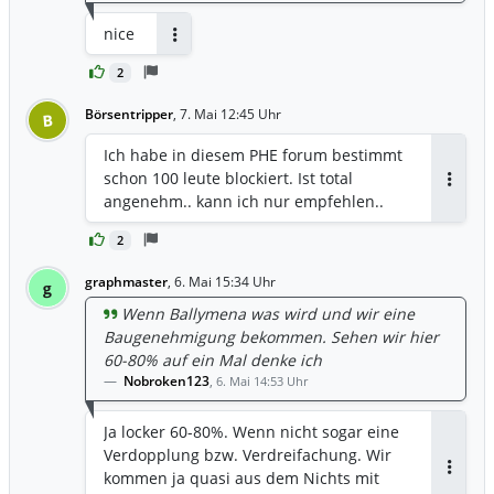
nice
Antworten
2
Börsentripper
,
7. Mai 12:45 Uhr
B
Ich habe in diesem PHE forum bestimmt
schon 100 leute blockiert. Ist total
Antwor
angenehm.. kann ich nur empfehlen..
2
graphmaster
,
6. Mai 15:34 Uhr
g
Wenn Ballymena was wird und wir eine
Baugenehmigung bekommen. Sehen wir hier
60-80% auf ein Mal denke ich
Nobroken123
,
6. Mai 14:53 Uhr
Ja locker 60-80%. Wenn nicht sogar eine
Verdopplung bzw. Verdreifachung. Wir
kommen ja quasi aus dem Nichts mit
Antwor