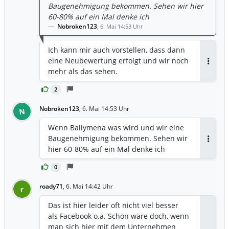
Baugenehmigung bekommen. Sehen wir hier
60-80% auf ein Mal denke ich
Nobroken123
,
6. Mai 14:53 Uhr
Ich kann mir auch vorstellen, dass dann
eine Neubewertung erfolgt und wir noch
Antwor
mehr als das sehen.
2
Nobroken123
,
6. Mai 14:53 Uhr
N
Wenn Ballymena was wird und wir eine
Baugenehmigung bekommen. Sehen wir
Antwor
hier 60-80% auf ein Mal denke ich
0
roady71
,
6. Mai 14:42 Uhr
r
Das ist hier leider oft nicht viel besser
als Facebook o.ä. Schön wäre doch, wenn
man sich hier mit dem Unternehmen