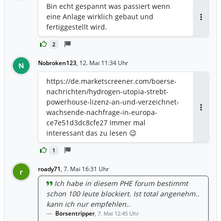
Bin echt gespannt was passiert wenn
eine Anlage wirklich gebaut und
Antwor
fertiggestellt wird.
2
Nobroken123
,
12. Mai 11:34 Uhr
N
https://de.marketscreener.com/boerse-
nachrichten/hydrogen-utopia-strebt-
powerhouse-lizenz-an-und-verzeichnet-
wachsende-nachfrage-in-europa-
Antwor
ce7e51d3dc8cfe27 Immer mal
interessant das zu lesen 😉
1
roady71
,
7. Mai 16:31 Uhr
r
Ich habe in diesem PHE forum bestimmt
schon 100 leute blockiert. Ist total angenehm..
kann ich nur empfehlen..
Börsentripper
,
7. Mai 12:45 Uhr