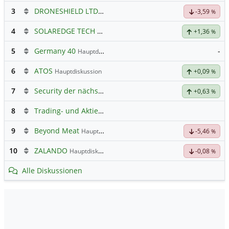
3
DRONESHIELD LTD
Hauptdiskussion
-3,59
%
4
SOLAREDGE TECH
Hauptdiskussion
+1,36
%
5
Germany 40
-
Hauptdiskussion
6
ATOS
Hauptdiskussion
+0,09
%
7
Security der nächsten Generation
+0,63
%
8
Trading- und Aktien-Chat
9
Beyond Meat
Hauptdiskussion
-5,46
%
10
ZALANDO
Hauptdiskussion
-0,08
%
Alle Diskussionen