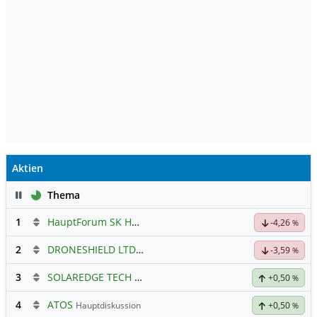
Aktien
Pause
Thema
1
HauptForum SK HYNIC
-4,26
%
2
DRONESHIELD LTD
Hauptdiskussion
-3,59
%
3
SOLAREDGE TECH
Hauptdiskussion
+0,50
%
4
ATOS
Hauptdiskussion
+0,50
%