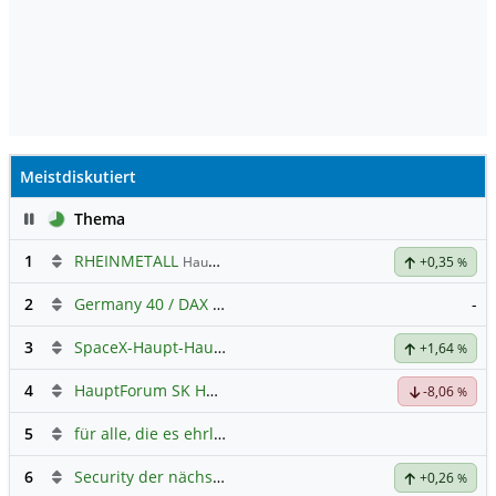
Meistdiskutiert
Pause
Thema
1
RHEINMETALL
Hauptdiskussion
+0,35
%
2
Germany 40 / DAX Prognose
-
3
SpaceX-Haupt-Hauptforum
+1,64
%
4
HauptForum SK HYNIC
-8,06
%
5
für alle, die es ehrlich meinen beim Traden.
6
Security der nächsten Generation
+0,26
%