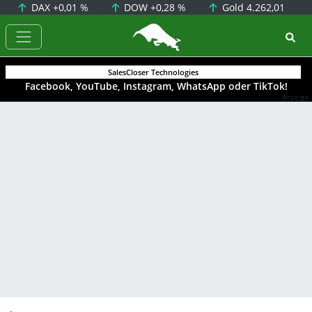
DAX
+0,01 %
DOW
+0,28 %
Gold
4.262,01
BörsenNEWS.de
SalesCloser Technologies
Facebook, YouTube, Instagram, WhatsApp oder TikTok!
Anzeige