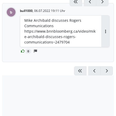
bull1000
,
06.07.2022 19:11 Uhr
b
Mike Archibald discusses Rogers
Communications
https://www.bnnbloomberg.ca/video/mik
Antwor
e-archibald-discusses-rogers-
communications~2479704
0