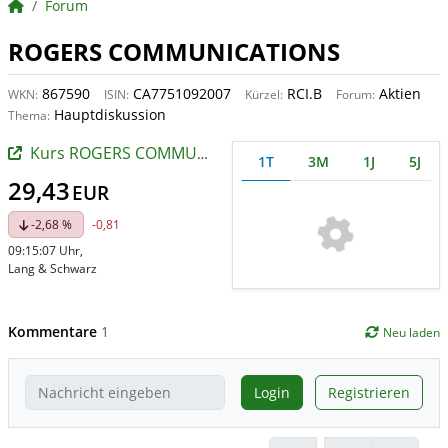
BörsenNEWS.de
Forum
ROGERS COMMUNICATIONS
867590
CA7751092007
RCI.B
Aktien
WKN:
ISIN:
Kürzel:
Forum:
Hauptdiskussion
Thema:
Kurs ROGERS COMMUNICATIONS
1T
3M
1J
5J
29,43
EUR
-2,68 %
-0,81
09:15:07 Uhr
,
Lang & Schwarz
Kommentare
1
Neu laden
Login
Registrieren