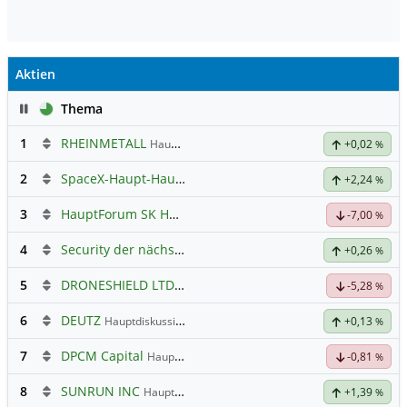
Aktien
Pause
Thema
1
RHEINMETALL
Hauptdiskussion
+0,02
%
2
SpaceX-Haupt-Hauptforum
+2,24
%
3
HauptForum SK HYNIC
-7,00
%
4
Security der nächsten Generation
+0,26
%
5
DRONESHIELD LTD
Hauptdiskussion
-5,28
%
6
DEUTZ
Hauptdiskussion
+0,13
%
7
DPCM Capital
Hauptdiskussion
-0,81
%
8
SUNRUN INC
Hauptdiskussion
+1,39
%