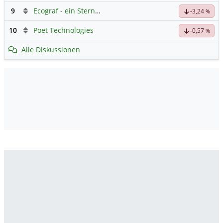
9
Ecograf - ein Stern am Graphithimmel
-3,24
%
10
Poet Technologies
-0,57
%
Alle Diskussionen