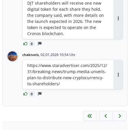
DJT shareholders will receive one new
digital token for each share they hold,
the company said, with more details on
‍the launch expected in 2026. The new
Antwor
token is ​expected to operate on the
Cronos blockchain.
0
chaknoris
,
02.01.2026 10:54 Uhr
https://www.staradvertiser.com/2025/12/
31/breaking-news/trump-media-unveils-
plan-to-distribute-new-cryptocurrency-
Antwor
to-shareholders/
0