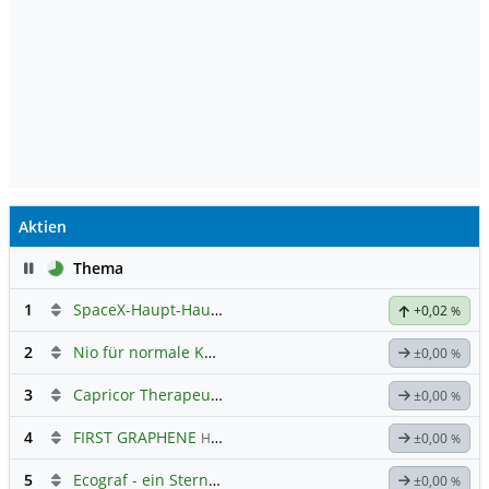
Aktien
Pause
Thema
1
SpaceX-Haupt-Hauptforum
+0,02
%
2
Nio für normale Kommunikation
±0,00
%
3
Capricor Therapeutics
Hauptdiskussion
±0,00
%
4
FIRST GRAPHENE
Hauptdiskussion
±0,00
%
5
Ecograf - ein Stern am Graphithimmel
±0,00
%