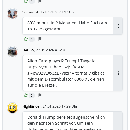
0
Samsam1
,
17.02.2026 21:13 Uhr
60% minus, in 2 Monaten. Habe Euch am
18.12.25 gewarnt.
Antwor
0
H4G3N
,
27.01.2026 4:52 Uhr
Alien Card played? Trumpf Taygeta...
https://youtu.be/9j6zjSIfK6U?
si=pw32VEXxZeE7VazP Alternativ gibt es
Antwor
mit dem Discombulator 6000-XLR einen
auf die Bretzel.
0
Highländer
,
21.01.2026 17:29 Uhr
Donald Trump bereitet augenscheinlich
den nächsten Schritt vor, um sein
Unternehmen Trump Media weiter zu