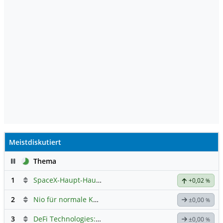
Meistdiskutiert
Pause
Thema
1
SpaceX-Haupt-Hauptforum
+0,02
%
2
Nio für normale Kommunikation
±0,00
%
3
DeFi Technologies: Eine Perle?
±0,00
%