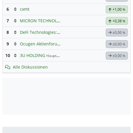
6
cxmt
+1,00
%
7
MICRON TECHNOLOGY
Hauptdiskussion
+0,38
%
8
DeFi Technologies: Eine Perle?
±0,00
%
9
Ocugen Aktienforum
Hauptdiskussion
±0,00
%
10
3U HOLDING
Hauptdiskussion
±0,00
%
Alle Diskussionen