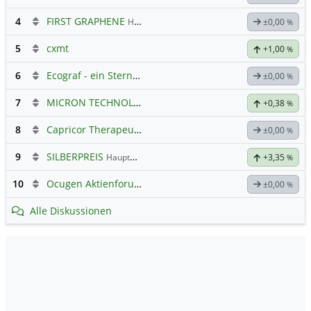
4
FIRST GRAPHENE
Hauptdiskussion
±0,00
%
5
cxmt
+1,00
%
6
Ecograf - ein Stern am Graphithimmel
±0,00
%
7
MICRON TECHNOLOGY
Hauptdiskussion
+0,38
%
8
Capricor Therapeutics
Hauptdiskussion
±0,00
%
9
SILBERPREIS
Hauptdiskussion
+3,35
%
10
Ocugen Aktienforum
Hauptdiskussion
±0,00
%
Alle Diskussionen