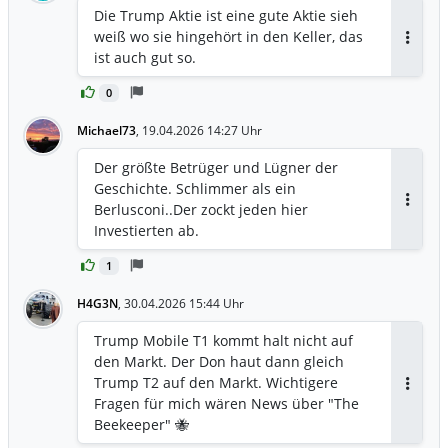
online.de/nachricht/20628293-trump-
Die Trump Aktie ist eine gute Aktie sieh
media-aktie-hoffnungsvoll-hoffnungslos
weiß wo sie hingehört in den Keller, das
Antwor
ist auch gut so.
0
Michael73
,
19.04.2026 14:27 Uhr
Der größte Betrüger und Lügner der
Geschichte. Schlimmer als ein
Berlusconi..Der zockt jeden hier
Antwor
Investierten ab.
1
H4G3N
,
30.04.2026 15:44 Uhr
Trump Mobile T1 kommt halt nicht auf
den Markt. Der Don haut dann gleich
Trump T2 auf den Markt. Wichtigere
Antwor
Fragen für mich wären News über "The
Beekeeper" 🐝