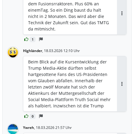
dem Fusionsrraktoren. Plus 60% an
einemTag. So ein Ding baust du halt
nicht in 2 Monaten. Das wird aber die
Antwor
Technik der Zukunft sein. Gut das TMTG
da mitmischt.
1
Highländer
,
18.03.2026 12:10 Uhr
Beim Blick auf die Kursentwicklung der
Trump Media-Aktie dürften selbst
hartgesottene Fans des US-Präsidenten
vom Glauben abfallen. Innerhalb der
letzten zwölf Monate hat sich der
Antwor
Aktienkurs der Muttergesellschaft der
Social Media-Plattform Truth Social mehr
als halbiert. Inzwischen ist die Trump
Media-Aktie keine 10 US$ mehr wert.
0
Was steckt hinter dem Absturz und gibt
es noch Hoffnung für Trump Media?
Ywreh
,
18.03.2026 21:57 Uhr
https://www.wallstreet-