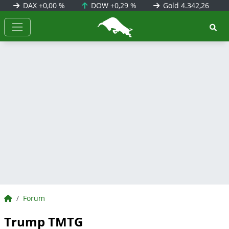
DAX
+0,00 %
DOW
+0,29 %
Gold
4.342,26
BörsenNEWS.de
BörsenNEWS.de
Forum
Trump TMTG