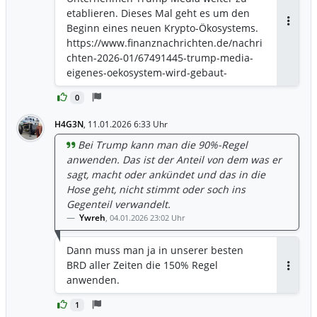
etablieren. Dieses Mal geht es um den
Beginn eines neuen Krypto-Ökosystems.
Antwor
https://www.finanznachrichten.de/nachri
chten-2026-01/67491445-trump-media-
eigenes-oekosystem-wird-gebaut-
486.htm
0
H4G3N
,
11.01.2026 6:33 Uhr
Bei Trump kann man die 90%-Regel
anwenden. Das ist der Anteil von dem was er
sagt, macht oder ankündet und das in die
Hose geht, nicht stimmt oder soch ins
Gegenteil verwandelt.
Ywreh
,
04.01.2026 23:02 Uhr
Dann muss man ja in unserer besten
BRD aller Zeiten die 150% Regel
Antwor
anwenden.
1