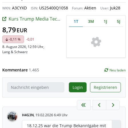
A3CYXD
US25400Q1058
Aktien
Juk28
WKN:
ISIN:
Forum:
User:
Kurs Trump Media Technology
1T
3M
1J
5J
8,79
EUR
-0,11 %
-0,01
8. August 2026, 12:59 Uhr
,
Lang & Schwarz
Kommentare
1.465
Neu laden
Login
Registrieren
H4G3N
,
19.02.2026 6:49 Uhr
18.12.25 war die Trump Bekanntgabe mit