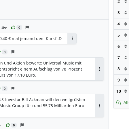
2
3
4
 Uhr
0
5
0,40 € mal jemand dem Kurs? :D
Antworten
6
0
7
ln und Aktien bewerte Universal Music mit
8
s entspricht einem Aufschlag von 78 Prozent
Antworten
urs von 17,10 Euro.
9
0
10
US-Investor Bill Ackman will den weltgrößten
Al
Music Group für rund 55,75 Milliarden Euro
Antworten
r
0