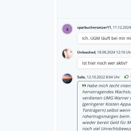
sparbuchersetzer11
,
11.12.2024
s
Ich. UGM läuft bei mir m
Unleashed
,
18.08.2024 12:16 Uh
Ist hier noch wer aktiv?
Solix
,
12.10.2022 8:04 Uhr
Habe mich techt intens
hervorragendes Wachstum
verdienen UMG Warner un
(geringerer Kosten Appa
Tonträgern) selbst wenn 
rohertragsmargen beim 
wieder bereit Geld für M
noch viel Unrechtsbewu