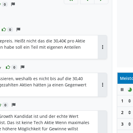
0
rten
0
preis. Heißt nicht das die 30,40€ pro Aktie
n habe soll ein Teil mit eigenen Anteilen
Antworten
r
0
Meistd
ieren, weshalb es nicht bis auf die 30,40
gezahlten Aktien hätten ja einen Gegenwert
Pau
Antworten
1
0
2
 Growth Kandidat ist und der echte Wert
ist. Das ist keine Tech Aktie Wenn maximales
3
ne höhere Möglichkeit für Gewinne willst