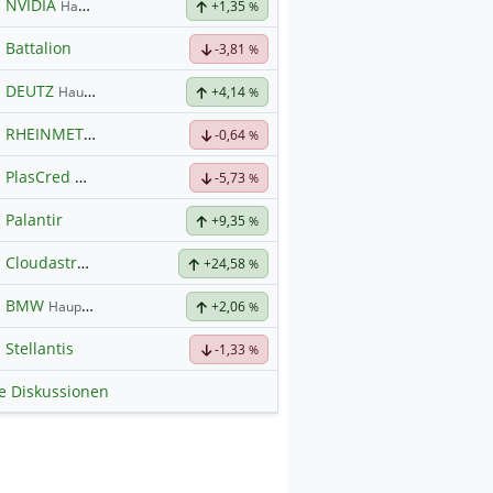
NVIDIA
Hauptdiskussion
+1,35
%
Battalion
-3,81
%
DEUTZ
Hauptdiskussion
+4,14
%
RHEINMETALL
Hauptdiskussion
-0,64
%
PlasCred Circular Innovations
-5,73
%
Palantir
+9,35
%
Cloudastructure Inc Registered Shs-A-
+24,58
Hauptdiskussion
%
BMW
Hauptdiskussion
+2,06
%
Stellantis
-1,33
%
le Diskussionen