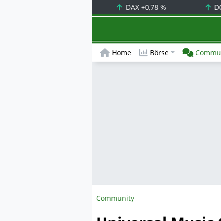
DAX
+0,78 %
D
Home
Börse
Commun
Community