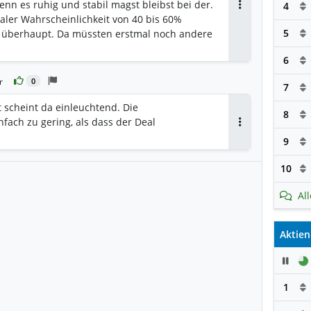
enn es ruhig und stabil magst bleibst bei der.
4
Antworten
aler Wahrscheinlichkeit von 40 bis 60%
5
überhaupt. Da müssten erstmal noch andere
6
r
0
7
t scheint da einleuchtend. Die
8
nfach zu gering, als dass der Deal
Antworten
9
10
Al
Aktien
Pau
1