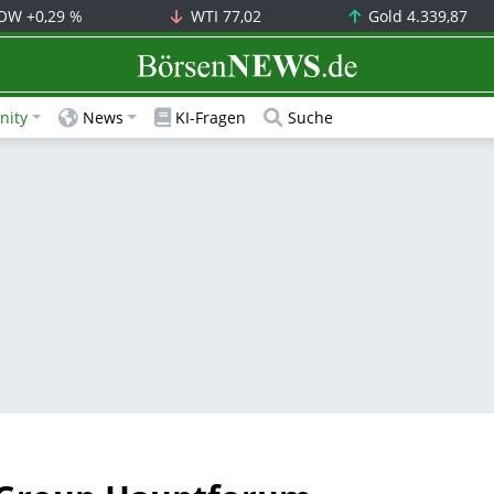
OW
+0,29 %
WTI
77,02
Gold
4.339,87
BörsenNEWS.de
ity
News
KI-Fragen
Suche