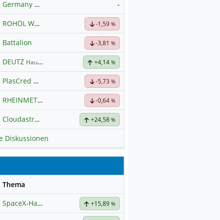
Germany 40
-
Hauptdiskussion
ROHÖL WTI
Hauptdiskussion
-1,59
%
Battalion
-3,81
%
DEUTZ
Hauptdiskussion
+4,14
%
PlasCred Circular Innovations
-5,73
%
RHEINMETALL
Hauptdiskussion
-0,64
%
Cloudastructure Inc Registered Shs-A-
+24,58
Hauptdiskussion
%
le Diskussionen
se
Thema
SpaceX-Haupt-Hauptforum
+15,89
%