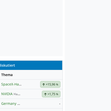
iskutiert
se
Thema
SpaceX-Haupt-Hauptforum
+15,96
%
NVIDIA
Hauptdiskussion
+1,75
%
Germany 40 / DAX Prognose
-