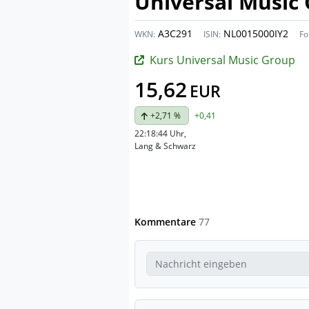
Universal Music
A3C291
NL0015000IY2
WKN:
ISIN:
Fo
Kurs Universal Music Group
15,62
EUR
+2,71 %
+0,41
22:18:44 Uhr
,
Lang & Schwarz
Kommentare
77