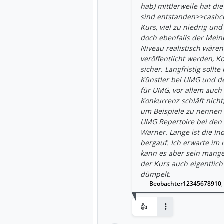
hab) mittlerweile hat di
sind entstanden>>cashco
Kurs, viel zu niedrig un
doch ebenfalls der Mein
Niveau realistisch wäre
veröffentlicht werden, 
sicher. Langfristig soll
Künstler bei UMG und de
für UMG, vor allem auch
Konkurrenz schläft nich
um Beispiele zu nennen e
UMG Repertoire bei den 
Warner. Lange ist die I
bergauf. Ich erwarte im n
kann es aber sein mang
der Kurs auch eigentlich
dümpelt.
Beobachter12345678910
👍
Antworten