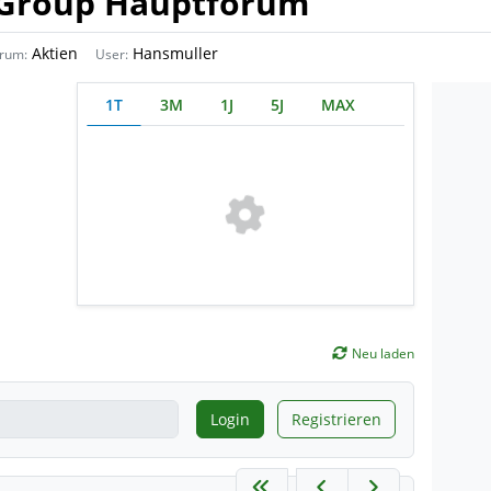
 Group Hauptforum
Aktien
Hansmuller
rum:
User:
1T
3M
1J
5J
MAX
Neu laden
Login
Registrieren