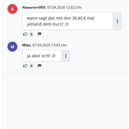
AbwartenWDI
,
07.04.2026 12:02 Uhr
A
wann sagt das mit den 30,40 € mal
jemand dem Kurs? :D
Antwor
0
Milez
,
07.04.2026 13:03 Uhr
M
Ja aber echt :D
Antworten
0