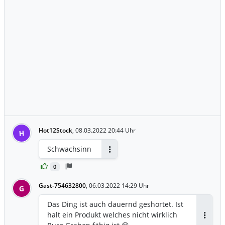
Hot12Stock
,
08.03.2022 20:44 Uhr
H
Schwachsinn
Antworten
0
Gast-754632800
,
06.03.2022 14:29 Uhr
G
Das Ding ist auch dauernd geshortet. Ist
halt ein Produkt welches nicht wirklich
Antwor