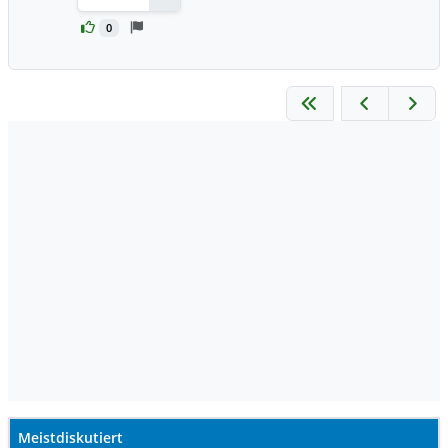
Antworten
0
Meistdiskutiert