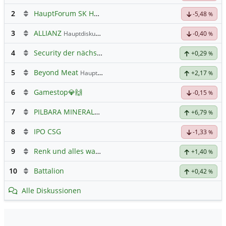
2
HauptForum SK HYNIC
-5,48
%
3
ALLIANZ
Hauptdiskussion
-0,40
%
4
Security der nächsten Generation
+0,29
%
5
Beyond Meat
Hauptdiskussion
+2,17
%
6
Gamestop💎🙌
-0,15
%
7
PILBARA MINERALS
Hauptdiskussion
+6,79
%
8
IPO CSG
-1,33
%
9
Renk und alles was dazugehört
+1,40
%
10
Battalion
+0,42
%
Alle Diskussionen