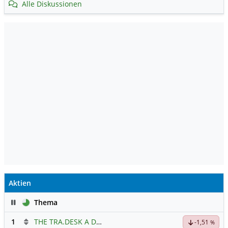
Alle Diskussionen
Aktien
Pause
Thema
1
THE TRA.DESK A DL-,000001
Hauptdiskussion
-1,51
%