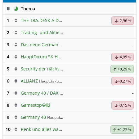
Pause
Thema
1
THE TRA.DESK A DL-,000001
Hauptdiskussion
-2,96
%
2
Trading- und Aktien-Chat
3
Das neue Germany 40 Prognose Forum
-
4
HauptForum SK HYNIC
-4,95
%
5
Security der nächsten Generation
+0,29
%
6
ALLIANZ
Hauptdiskussion
-0,27
%
7
Germany 40 / DAX Prognose
-
8
Gamestop💎🙌
-0,15
%
9
Germany 40
-
Hauptdiskussion
10
Renk und alles was dazugehört
+1,27
%