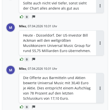
Sollte auch nicht viel tiefer, sonst sieht
der Chart alles andere als gut aus
Antwor
0
Milez
,
07.04.2026 10:31 Uhr
M
Heute - Düsseldorf. Der US-Investor Bill
Ackman will den weltgrößten
Musikkonzern Universal Music Group für
Antwor
rund 55,75 Milliarden Euro übernehmen.
0
Milez
,
07.04.2026 10:31 Uhr
M
Die Offerte aus Barmitteln und Aktien
bewerte Universal Music mit 30,40 Euro
je Aktie. Dies entspricht einem Aufschlag
Antwor
von 78 Prozent auf den letzten
Schlusskurs von 17,10 Euro.
0