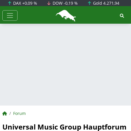
DAX
+0,09 %
DOW
-0,19 %
Gold
4.271,94
BörsenNEWS.de
BörsenNEWS.de
Forum
Universal Music Group Hauptforum