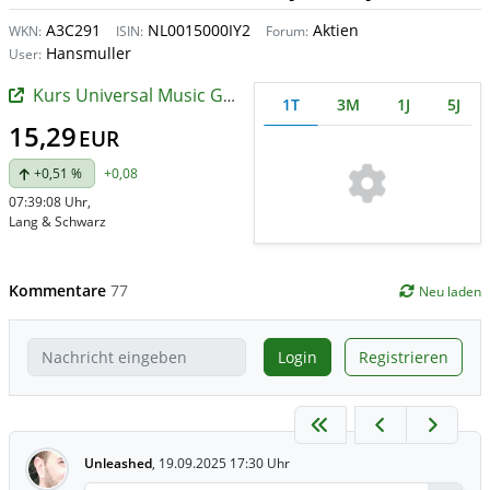
A3C291
NL0015000IY2
Aktien
WKN:
ISIN:
Forum:
Hansmuller
User:
Kurs Universal Music Group
1T
3M
1J
5J
15,29
EUR
+0,51 %
+0,08
07:39:08 Uhr
,
Lang & Schwarz
Kommentare
77
Neu laden
Login
Registrieren
Unleashed
,
19.09.2025 17:30 Uhr