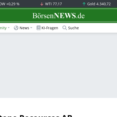
OW
+0,29 %
WTI
77,17
Gold
4.340,72
BörsenNEWS.de
ity
News
KI-Fragen
Suche