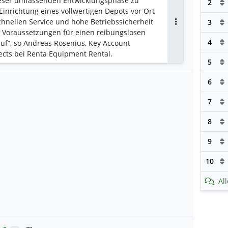
ieser umfassenden Entwicklungsphase zu
2
Einrichtung eines vollwertigen Depots vor Ort
 schnellen Service und hohe Betriebssicherheit
3
Antworten
t Voraussetzungen für einen reibungslosen
4
uf“, so Andreas Rosenius, Key Account
ects bei Renta Equipment Rental.
5
6
7
8
9
10
Al