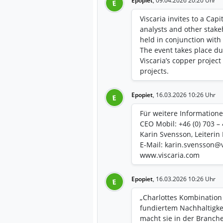
Epopiet
,
09.04.2026 20:20 Uhr
E
offtake agreement with A
the project’s robustness
Viscaria invites to a Cap
creation potential,” said
analysts and other stake
held in conjunction wit
The event takes place du
Viscaria’s copper project
projects.
Epopiet
,
16.03.2026 10:26 Uhr
E
Für weitere Informatione
CEO Mobil: +46 (0) 703 –
Karin Svensson, Leiterin
E-Mail: karin.svensson@
www.viscaria.com
Epopiet
,
16.03.2026 10:26 Uhr
E
„Charlottes Kombination
fundiertem Nachhaltigke
macht sie in der Branche