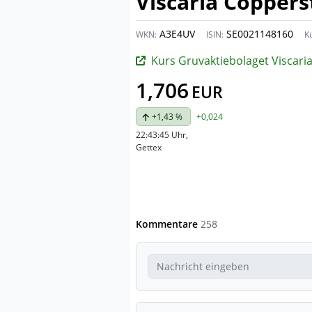
Viscaria Copper
A3E4UV
SE0021148160
WKN:
ISIN:
Kü
Kurs Gruvaktiebolaget Viscari
1,706
EUR
+1,43 %
+0,024
22:43:45 Uhr
,
Gettex
Kommentare
258