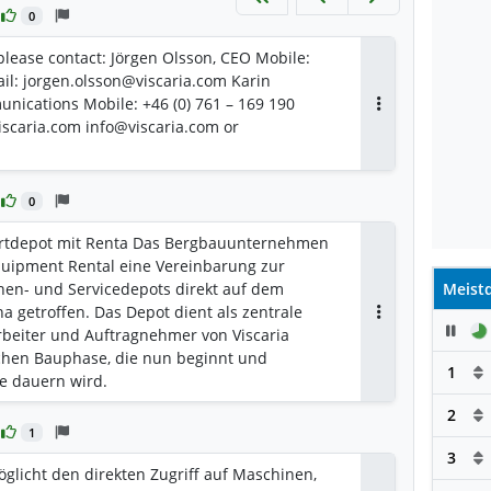
0
 please contact: Jörgen Olsson, CEO Mobile:
ail: jorgen.olsson@viscaria.com Karin
nications Mobile: +46 (0) 761 – 169 190
Antworten
iscaria.com info@viscaria.com or
0
dortdepot mit Renta Das Bergbauunternehmen
Equipment Rental eine Vereinbarung zur
nen- und Servicedepots direkt auf dem
Meistd
na getroffen. Das Depot dient als zentrale
Pau
Antworten
arbeiter und Auftragnehmer von Viscaria
hen Bauphase, die nun beginnt und
1
re dauern wird.
2
1
3
glicht den direkten Zugriff auf Maschinen,