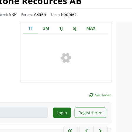
stone Recources AB
5KP
Aktien
Epopiet
rzel:
Forum:
User:
a
1T
3M
1J
5J
MAX
Neu laden
Login
Registrieren