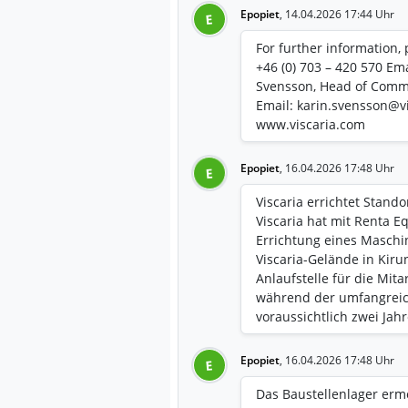
Epopiet
,
14.04.2026 17:44 Uhr
E
For further information,
+46 (0) 703 – 420 570 Em
Svensson, Head of Commu
Email: karin.svensson@v
www.viscaria.com
Epopiet
,
16.04.2026 17:48 Uhr
E
Viscaria errichtet Stan
Viscaria hat mit Renta 
Errichtung eines Maschi
Viscaria-Gelände in Kiru
Anlaufstelle für die Mit
während der umfangreic
voraussichtlich zwei Jah
Epopiet
,
16.04.2026 17:48 Uhr
E
Das Baustellenlager ermö