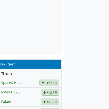
iskutiert
se
Thema
SpaceX-Haupt-Hauptforum
+16,59
%
NVIDIA
Hauptdiskussion
+1,38
%
Palantir
+9,32
%