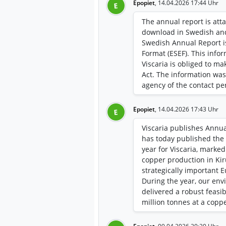
Epopiet
,
14.04.2026 17:44 Uhr
E
The annual report is atta
download in Swedish and
Swedish Annual Report is
Format (ESEF). This info
Viscaria is obliged to m
Act. The information was
agency of the contact pe
Epopiet
,
14.04.2026 17:43 Uhr
E
Viscaria publishes Annua
has today published the 
year for Viscaria, marke
copper production in Ki
strategically important 
During the year, our env
delivered a robust feasib
million tonnes at a coppe
Mineral Reserve. At the
entered into a memoran