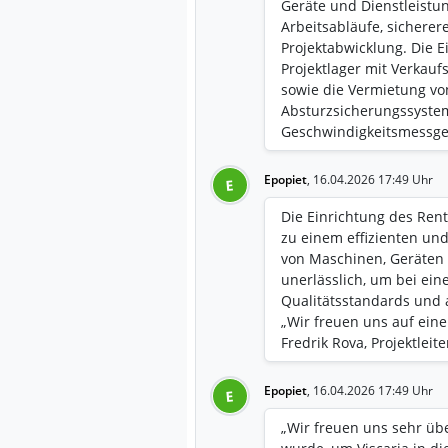
Geräte und Dienstleistu
Arbeitsabläufe, sichere
Projektabwicklung. Die E
Projektlager mit Verkau
sowie die Vermietung vo
Absturzsicherungssyste
Geschwindigkeitsmessger
Errichtung temporärer G
und Umkleideräume sowi
Epopiet
,
16.04.2026 17:49 Uhr
E
Baustellenunterstützung.
reibungslose und profes
Die Einrichtung des Renta
zu einem effizienten und
von Maschinen, Geräten u
unerlässlich, um bei ei
Qualitätsstandards und 
„Wir freuen uns auf ein
Fredrik Rova, Projektleite
Epopiet
,
16.04.2026 17:49 Uhr
E
„Wir freuen uns sehr üb