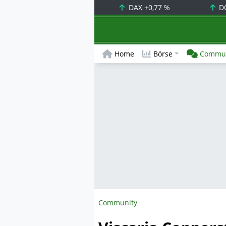
DAX
+0,77 %
D
Home
Börse
Commun
Community