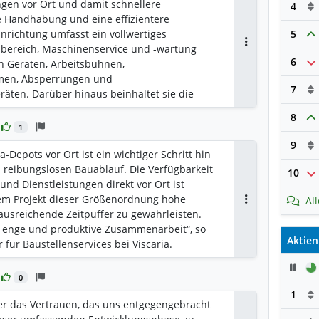
ngen vor Ort und damit schnellere
4
re Handhabung und eine effizientere
inrichtung umfasst ein vollwertiges
5
fsbereich, Maschinenservice und -wartung
Antworten
6
n Geräten, Arbeitsbühnen,
men, Absperrungen und
7
äten. Darüber hinaus beinhaltet sie die
ebäude für die Materialbearbeitung, Büros
8
e weitere Dienstleistungen zur
1
 Damit ist Renta ein wichtiger Partner für die
9
sionelle Durchführung Ihres Bauprojekts.
-Depots vor Ort ist ein wichtiger Schritt hin
 reibungslosen Bauablauf. Die Verfügbarkeit
10
nd Dienstleistungen direkt vor Ort ist
nem Projekt dieser Größenordnung hohe
Al
Antworten
ausreichende Zeitpuffer zu gewährleisten.
e enge und produktive Zusammenarbeit“, so
Aktien
r für Baustellenservices bei Viscaria.
Pau
0
1
er das Vertrauen, das uns entgegengebracht