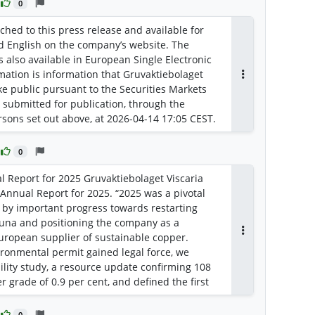
0
ched to this press release and available for
 English on the company’s website. The
 also available in European Single Electronic
rmation is information that Gruvaktiebolaget
Antworten
ake public pursuant to the Securities Markets
 submitted for publication, through the
rsons set out above, at 2026-04-14 17:05 CEST.
0
l Report for 2025 Gruvaktiebolaget Viscaria
Annual Report for 2025. “2025 was a pivotal
d by important progress towards restarting
runa and positioning the company as a
European supplier of sustainable copper.
Antworten
ironmental permit gained legal force, we
ility study, a resource update confirming 108
r grade of 0.9 per cent, and defined the first
 same time, we strengthened our financing and
dum of understanding regarding a long‑term
0