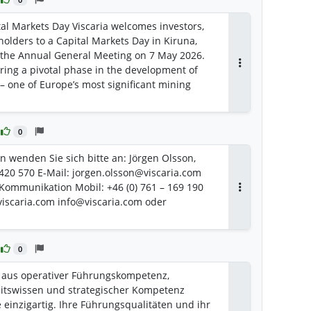
urubis. Overall, the year’s progress confirms
 and strengthens Viscaria’s long‑term value
ital Markets Day Viscaria welcomes investors,
 Jörgen Olsson, CEO of Viscaria.
holders to a Capital Markets Day in Kiruna,
h the Annual General Meeting on 7 May 2026.
ring a pivotal phase in the development of
Antworten
 – one of Europe’s most significant mining
0
n wenden Sie sich bitte an: Jörgen Olsson,
 420 570 E-Mail: jorgen.olsson@viscaria.com
 Kommunikation Mobil: +46 (0) 761 – 169 190
Antworten
viscaria.com info@viscaria.com oder
0
 aus operativer Führungskompetenz,
itswissen und strategischer Kompetenz
 einzigartig. Ihre Führungsqualitäten und ihr