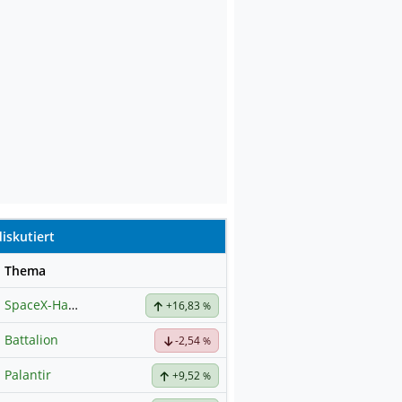
iskutiert
se
Thema
SpaceX-Haupt-Hauptforum
+16,83
%
Battalion
-2,54
%
Palantir
+9,52
%