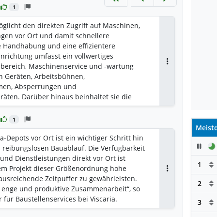
1
glicht den direkten Zugriff auf Maschinen,
ngen vor Ort und damit schnellere
re Handhabung und eine effizientere
inrichtung umfasst ein vollwertiges
fsbereich, Maschinenservice und -wartung
Antworten
n Geräten, Arbeitsbühnen,
men, Absperrungen und
äten. Darüber hinaus beinhaltet sie die
ebäude für die Materialbearbeitung, Büros
e weitere Dienstleistungen zur
1
 Damit ist Renta ein wichtiger Partner für die
Meistd
sionelle Durchführung Ihres Bauprojekts.
-Depots vor Ort ist ein wichtiger Schritt hin
Pau
 reibungslosen Bauablauf. Die Verfügbarkeit
nd Dienstleistungen direkt vor Ort ist
1
nem Projekt dieser Größenordnung hohe
Antworten
ausreichende Zeitpuffer zu gewährleisten.
2
e enge und produktive Zusammenarbeit“, so
r für Baustellenservices bei Viscaria.
3