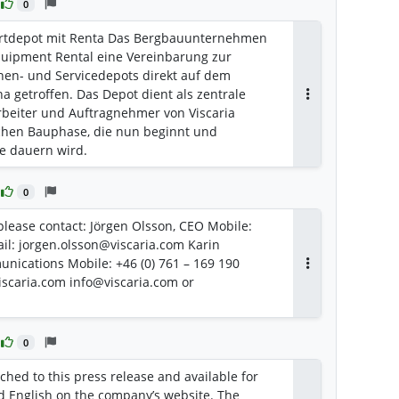
0
dortdepot mit Renta Das Bergbauunternehmen
Equipment Rental eine Vereinbarung zur
nen- und Servicedepots direkt auf dem
na getroffen. Das Depot dient als zentrale
Antworten
arbeiter und Auftragnehmer von Viscaria
hen Bauphase, die nun beginnt und
re dauern wird.
0
 please contact: Jörgen Olsson, CEO Mobile:
ail: jorgen.olsson@viscaria.com Karin
nications Mobile: +46 (0) 761 – 169 190
Antworten
iscaria.com info@viscaria.com or
0
ched to this press release and available for
 English on the company’s website. The