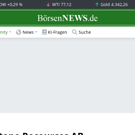
OW
+0,29 %
WTI
77,12
Gold
4.342,26
BörsenNEWS.de
ity
News
KI-Fragen
Suche