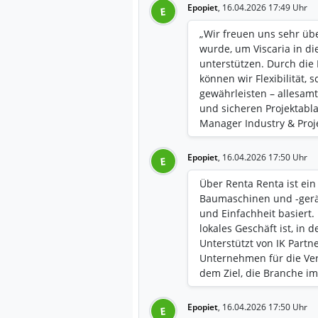
Epopiet
,
16.04.2026 17:49 Uhr
E
„Wir freuen uns sehr üb
wurde, um Viscaria in d
unterstützen. Durch die 
können wir Flexibilität,
gewährleisten – allesam
und sicheren Projektabla
Manager Industry & Proj
Epopiet
,
16.04.2026 17:50 Uhr
E
Über Renta Renta ist e
Baumaschinen und -gerät
und Einfachheit basiert.
lokales Geschäft ist, in
Unterstützt von IK Partne
Unternehmen für die Ve
dem Ziel, die Branche i
Epopiet
,
16.04.2026 17:50 Uhr
E