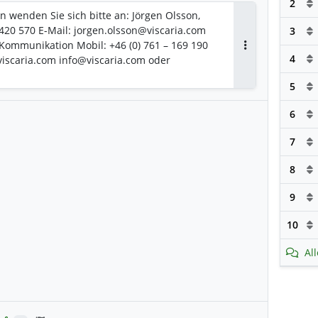
2
n wenden Sie sich bitte an: Jörgen Olsson,
 420 570 E-Mail: jorgen.olsson@viscaria.com
3
 Kommunikation Mobil: +46 (0) 761 – 169 190
Antworten
4
viscaria.com info@viscaria.com oder
5
6
7
8
9
10
Al