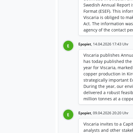
Swedish Annual Report is
Format (ESEF). This info
Viscaria is obliged to m
Act. The information was
agency of the contact pe
Epopiet
,
14.04.2026 17:43 Uhr
E
Viscaria publishes Annua
has today published the 
year for Viscaria, marke
copper production in Ki
strategically important 
During the year, our env
delivered a robust feasib
million tonnes at a coppe
Mineral Reserve. At the
entered into a memoran
Epopiet
,
09.04.2026 20:20 Uhr
E
offtake agreement with A
the project’s robustness
Viscaria invites to a Cap
creation potential,” said
analysts and other stake