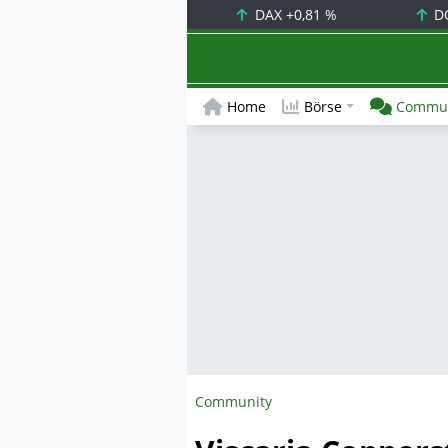
DAX
+0,81 %
D
Home
Börse
Commun
Community