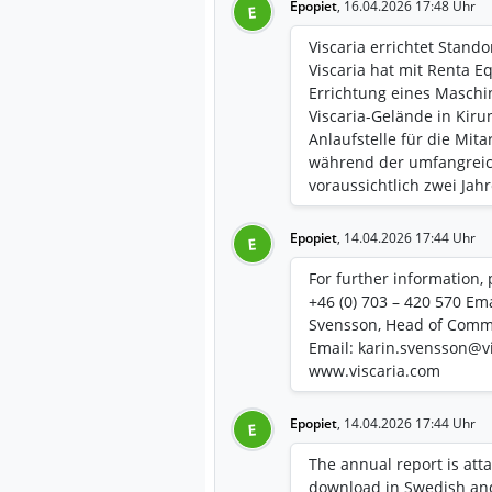
Epopiet
,
16.04.2026 17:48 Uhr
E
Viscaria errichtet Stan
Viscaria hat mit Renta 
Errichtung eines Maschi
Viscaria-Gelände in Kiru
Anlaufstelle für die Mit
während der umfangreic
voraussichtlich zwei Jah
Epopiet
,
14.04.2026 17:44 Uhr
E
For further information,
+46 (0) 703 – 420 570 Em
Svensson, Head of Commu
Email: karin.svensson@v
www.viscaria.com
Epopiet
,
14.04.2026 17:44 Uhr
E
The annual report is atta
download in Swedish and