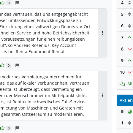
4
0
er das Vertrauen, das uns entgegengebracht
5
ieser umfassenden Entwicklungsphase zu
6
Einrichtung eines vollwertigen Depots vor Ort
 schnellen Service und hohe Betriebssicherheit
7
Antworten
t Voraussetzungen für einen reibungslosen
uf“, so Andreas Rosenius, Key Account
8
ects bei Renta Equipment Rental.
9
0
10
in modernes Vermietungsunternehmen für
e, das auf lokaler Verbundenheit, Vertrauen
Al
 Renta ist überzeugt, dass Vermietung ein
 dem der Mensch immer im Mittelpunkt steht.
Aktien
Antworten
rs, ist Renta ein schwedisches Full-Service-
rmietung von Maschinen und Geräten mit
Pau
m gesamten Ostseeraum zu modernisieren.
1
0