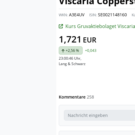
Viscaria Copper
A3E4UV
SE0021148160
WKN:
ISIN:
Kü
Kurs Gruvaktiebolaget Viscari
1,721
EUR
+2,56 %
+0,043
23:00:46 Uhr
,
Lang & Schwarz
Kommentare
258