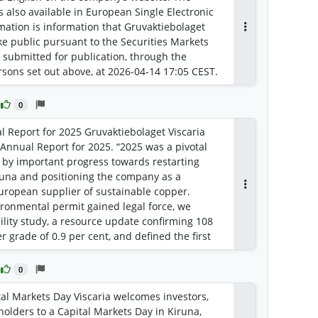
 also available in European Single Electronic
rmation is information that Gruvaktiebolaget
Antworten
ake public pursuant to the Securities Markets
 submitted for publication, through the
rsons set out above, at 2026-04-14 17:05 CEST.
0
l Report for 2025 Gruvaktiebolaget Viscaria
Annual Report for 2025. “2025 was a pivotal
d by important progress towards restarting
runa and positioning the company as a
European supplier of sustainable copper.
Antworten
ironmental permit gained legal force, we
ility study, a resource update confirming 108
r grade of 0.9 per cent, and defined the first
 same time, we strengthened our financing and
dum of understanding regarding a long‑term
0
urubis. Overall, the year’s progress confirms
 and strengthens Viscaria’s long‑term value
ital Markets Day Viscaria welcomes investors,
 Jörgen Olsson, CEO of Viscaria.
holders to a Capital Markets Day in Kiruna,