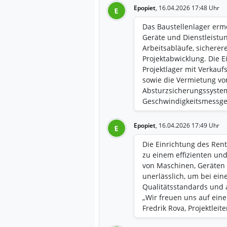
Epopiet
,
16.04.2026 17:48 Uhr
E
Das Baustellenlager ermö
Geräte und Dienstleistu
Arbeitsabläufe, sichere
Projektabwicklung. Die E
Projektlager mit Verkau
sowie die Vermietung vo
Absturzsicherungssyste
Geschwindigkeitsmessger
Errichtung temporärer G
und Umkleideräume sowi
Epopiet
,
16.04.2026 17:49 Uhr
E
Baustellenunterstützung.
reibungslose und profes
Die Einrichtung des Renta
zu einem effizienten und
von Maschinen, Geräten u
unerlässlich, um bei ei
Qualitätsstandards und 
„Wir freuen uns auf ein
Fredrik Rova, Projektleite