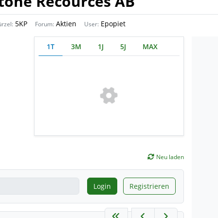
stone Recources AB
5KP
Aktien
Epopiet
rzel:
Forum:
User:
a
1T
3M
1J
5J
MAX
Neu laden
Login
Registrieren