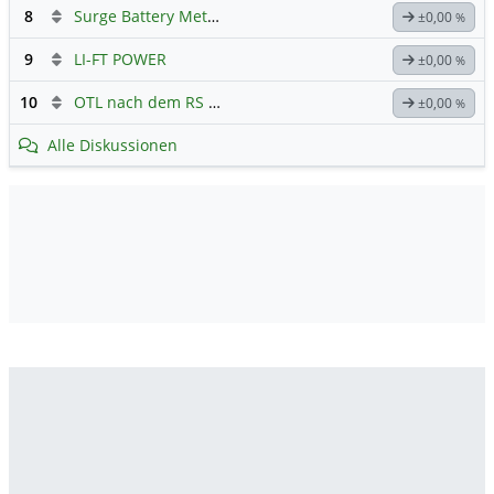
8
Surge Battery Metals - Forum
±0,00
%
9
LI-FT POWER
±0,00
%
10
OTL nach dem RS 1:20
±0,00
%
Alle Diskussionen