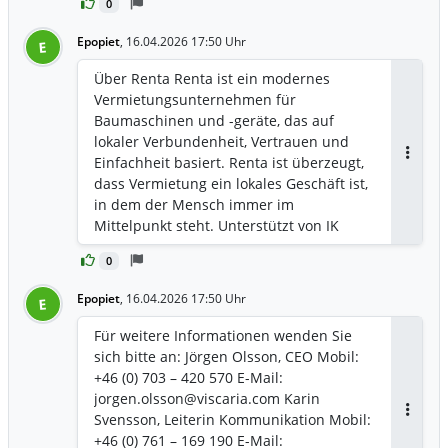
0
Voraussetzungen für einen
reibungslosen und sicheren
Epopiet
,
16.04.2026 17:50 Uhr
E
Projektablauf“, so Andreas Rosenius, Key
Account Manager Industry & Projects bei
Über Renta Renta ist ein modernes
Renta Equipment Rental.
Vermietungsunternehmen für
Baumaschinen und -geräte, das auf
lokaler Verbundenheit, Vertrauen und
Einfachheit basiert. Renta ist überzeugt,
Antwor
dass Vermietung ein lokales Geschäft ist,
in dem der Mensch immer im
Mittelpunkt steht. Unterstützt von IK
Partners, ist Renta ein schwedisches
0
Full-Service-Unternehmen für die
Vermietung von Maschinen und Geräten
Epopiet
,
16.04.2026 17:50 Uhr
E
mit dem Ziel, die Branche im gesamten
Ostseeraum zu modernisieren.
Für weitere Informationen wenden Sie
sich bitte an: Jörgen Olsson, CEO Mobil:
+46 (0) 703 – 420 570 E-Mail:
jorgen.olsson@viscaria.com Karin
Svensson, Leiterin Kommunikation Mobil:
Antwor
+46 (0) 761 – 169 190 E-Mail: