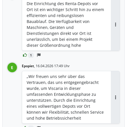
Die Einrichtung des Renta-Depots vor
Ort ist ein wichtiger Schritt hin zu einem
effizienten und reibungslosen
Bauablauf. Die Verfügbarkeit von
Maschinen, Geräten und
Antwor
Dienstleistungen direkt vor Ort ist
unerlässlich, um bei einem Projekt
dieser Größenordnung hohe
Qualitätsstandards und ausreichende
1
Zeitpuffer zu gewährleisten. „Wir freuen
uns auf eine enge und produktive
Epopiet
,
16.04.2026 17:49 Uhr
E
Zusammenarbeit“, so Fredrik Rova,
Projektleiter für Baustellenservices bei
„Wir freuen uns sehr über das
Viscaria.
Vertrauen, das uns entgegengebracht
wurde, um Viscaria in dieser
umfassenden Entwicklungsphase zu
unterstützen. Durch die Einrichtung
Antwor
eines vollwertigen Depots vor Ort
können wir Flexibilität, schnellen Service
und hohe Betriebssicherheit
gewährleisten – allesamt