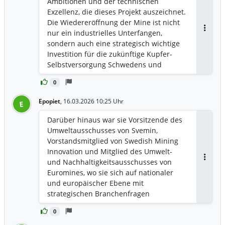
Ambitionen und der technischen
Exzellenz, die dieses Projekt auszeichnet.
Die Wiedereröffnung der Mine ist nicht
nur ein industrielles Unterfangen,
Antwor
sondern auch eine strategisch wichtige
Investition für die zukünftige Kupfer-
Selbstversorgung Schwedens und
Europas. Ich freue mich sehr darauf,
0
meine Erfahrung in den Bereichen
Produktion, Nachhaltigkeit und
Epopiet
,
16.03.2026 10:25 Uhr
E
Organisationsentwicklung einzubringen“,
sagte Charlotte Odenberger, die
Darüber hinaus war sie Vorsitzende des
designierte COO.
Umweltausschusses von Svemin,
Vorstandsmitglied von Swedish Mining
Innovation und Mitglied des Umwelt-
und Nachhaltigkeitsausschusses von
Antwor
Euromines, wo sie sich auf nationaler
und europäischer Ebene mit
strategischen Branchenfragen
auseinandersetzte. Sie besitzt einen
0
Master-Abschluss in Geologie und