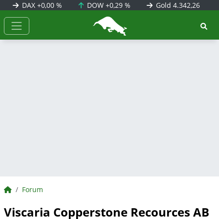
DAX
+0,00 %
DOW
+0,29 %
Gold
4.342,26
BörsenNEWS.de
BörsenNEWS.de
Forum
Viscaria Copperstone Recources AB