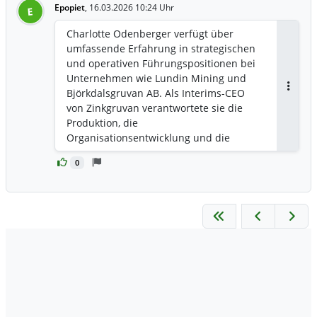
Wasserwirtschaft von der Universität
Epopiet
,
16.03.2026 10:24 Uhr
E
Lund und einen Executive MBA von der
Stockholm School of Economics.
Charlotte Odenberger verfügt über
umfassende Erfahrung in strategischen
und operativen Führungspositionen bei
Unternehmen wie Lundin Mining und
Björkdalsgruvan AB. Als Interims-CEO
Antwor
von Zinkgruvan verantwortete sie die
Produktion, die
Organisationsentwicklung und die
strategische Ausrichtung des Betriebs.
0
Zuvor leitete sie als Werksleiterin die
Anlage zur Herstellung von Zink-, Kupfer-
und Bleikonzentraten und führte dort 95
Mitarbeiter in den Bereichen Produktion,
Verarbeitung, Instandhaltung,
Wasseraufbereitung und
Abfallmanagement. Sie war außerdem
als Nachhaltigkeitsmanagerin für
Umweltfragen, Genehmigungsverfahren,
Sicherheit und soziale Verantwortung
zuständig und verfügt über mehr als