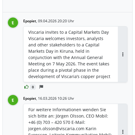
CEO of Viscaria.
Epopiet
,
09.04.2026 20:20 Uhr
E
Viscaria invites to a Capital Markets Day
Viscaria welcomes investors, analysts
and other stakeholders to a Capital
Markets Day in Kiruna, held in
conjunction with the Annual General
Antwor
Meeting on 7 May 2026. The event takes
place during a pivotal phase in the
development of Viscaria’s copper project
– one of Europe’s most significant mining
0
projects.
Epopiet
,
16.03.2026 10:26 Uhr
E
Für weitere Informationen wenden Sie
sich bitte an: Jörgen Olsson, CEO Mobil:
+46 (0) 703 – 420 570 E-Mail:
jorgen.olsson@viscaria.com Karin
Svensson, Leiterin Kommunikation Mobil: