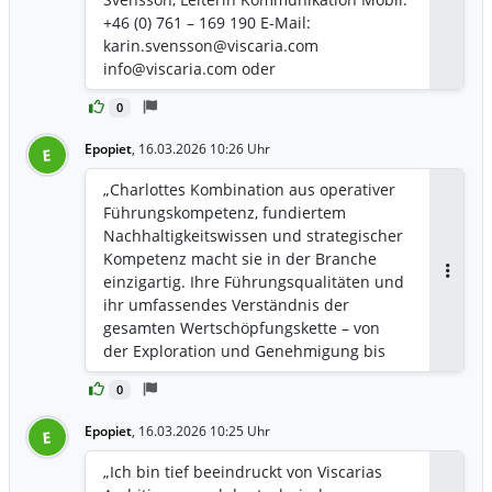
Antwor
+46 (0) 761 – 169 190 E-Mail:
karin.svensson@viscaria.com
info@viscaria.com oder
www.viscaria.com
0
Epopiet
,
16.03.2026 10:26 Uhr
E
„Charlottes Kombination aus operativer
Führungskompetenz, fundiertem
Nachhaltigkeitswissen und strategischer
Kompetenz macht sie in der Branche
einzigartig. Ihre Führungsqualitäten und
Antwor
ihr umfassendes Verständnis der
gesamten Wertschöpfungskette – von
der Exploration und Genehmigung bis
hin zur Produktion und dem
0
Wassermanagement – ​​sind genau das,
was Viscaria in dieser Phase braucht. Wir
Epopiet
,
16.03.2026 10:25 Uhr
E
freuen uns sehr, sie im Team begrüßen
zu dürfen“, sagte Jörgen Olsson, CEO von
„Ich bin tief beeindruckt von Viscarias
Viscaria.