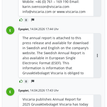
Mobile: +46 (0) 761 – 169 190 Email:
karin.svensson@viscaria.com
info@viscaria.com or www.viscaria.com
0
Epopiet
,
14.04.2026 17:44 Uhr
E
The annual report is attached to this
press release and available for download
in Swedish and English on the company’s
website. The Swedish Annual Report is
also available in European Single
Antwor
Electronic Format (ESEF). This
information is information that
Gruvaktiebolaget Viscaria is obliged to
make public pursuant to the Securities
0
Markets Act. The information was
submitted for publication, through the
Epopiet
,
14.04.2026 17:43 Uhr
E
agency of the contact persons set out
above, at 2026-04-14 17:05 CEST.
Viscaria publishes Annual Report for
2025 Gruvaktiebolaget Viscaria has today