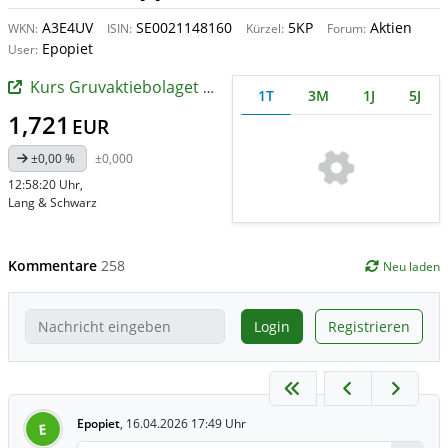
A3E4UV
SE0021148160
5KP
Aktien
WKN:
ISIN:
Kürzel:
Forum:
Epopiet
User:
Kurs Gruvaktiebolaget Viscaria
1T
3M
1J
5J
1,721
EUR
±0,00 %
±0,000
12:58:20 Uhr
,
Lang & Schwarz
Kommentare
258
Neu laden
Login
Registrieren
Epopiet
,
16.04.2026 17:49 Uhr
E