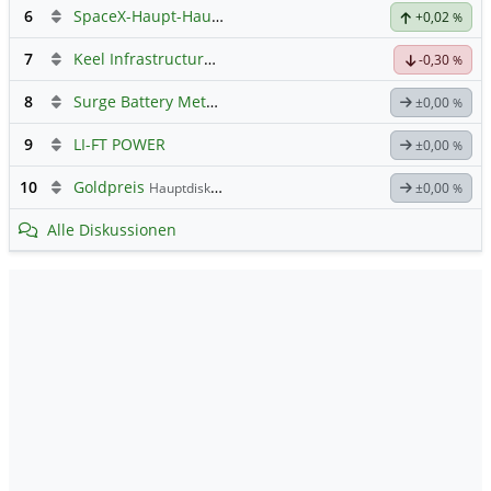
6
SpaceX-Haupt-Hauptforum
+0,02
%
7
Keel Infrastructure Corporation
Hauptdiskussion
-0,30
%
8
Surge Battery Metals - Forum
±0,00
%
9
LI-FT POWER
±0,00
%
10
Goldpreis
Hauptdiskussion
±0,00
%
Alle Diskussionen