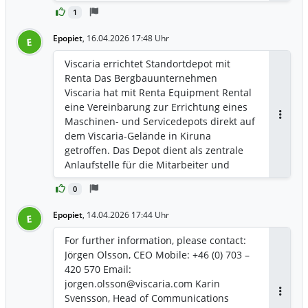
wartung sowie die Vermietung von
1
Geräten, Arbeitsbühnen,
Absturzsicherungssystemen,
Epopiet
,
16.04.2026 17:48 Uhr
E
Absperrungen und
Geschwindigkeitsmessgeräten. Darüber
Viscaria errichtet Standortdepot mit
hinaus beinhaltet sie die Errichtung
Renta Das Bergbauunternehmen
temporärer Gebäude für die
Viscaria hat mit Renta Equipment Rental
Materialbearbeitung, Büros und
eine Vereinbarung zur Errichtung eines
Umkleideräume sowie weitere
Maschinen- und Servicedepots direkt auf
Antwor
Dienstleistungen zur
dem Viscaria-Gelände in Kiruna
Baustellenunterstützung. Damit ist
getroffen. Das Depot dient als zentrale
Renta ein wichtiger Partner für die
Anlaufstelle für die Mitarbeiter und
reibungslose und professionelle
Auftragnehmer von Viscaria während
Durchführung Ihres Bauprojekts.
0
der umfangreichen Bauphase, die nun
beginnt und voraussichtlich zwei Jahre
Epopiet
,
14.04.2026 17:44 Uhr
E
dauern wird.
For further information, please contact:
Jörgen Olsson, CEO Mobile: +46 (0) 703 –
420 570 Email:
jorgen.olsson@viscaria.com Karin
Svensson, Head of Communications
Antwor