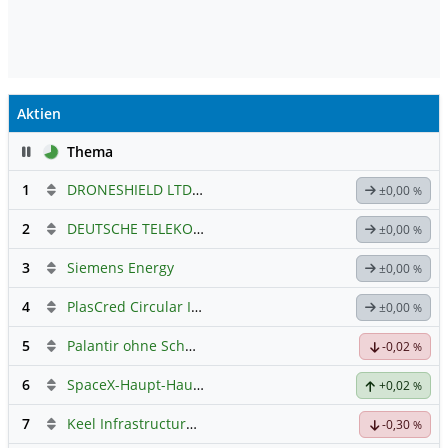
Aktien
Pause
Thema
1
DRONESHIELD LTD
Hauptdiskussion
±0,00
%
2
DEUTSCHE TELEKOM
Hauptdiskussion
±0,00
%
3
Siemens Energy
±0,00
%
4
PlasCred Circular Innovations
±0,00
%
5
Palantir ohne Schnickschnack
-0,02
%
6
SpaceX-Haupt-Hauptforum
+0,02
%
7
Keel Infrastructure Corporation
Hauptdiskussion
-0,30
%