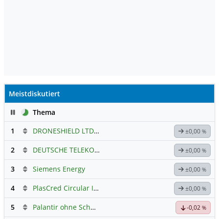
zehn Jahre Erfahrung in den wichtigsten
Funktionen der Bergbauindustrie.
Zuletzt war sie als Nordic Mining
Business Development Lead bei WSP für
die Entwicklung der Bergbauaktivitäten
des Unternehmens in der nordischen
Region verantwortlich.
Meistdiskutiert
Pause
Thema
1
DRONESHIELD LTD
Hauptdiskussion
±0,00
%
2
DEUTSCHE TELEKOM
Hauptdiskussion
±0,00
%
3
Siemens Energy
±0,00
%
4
PlasCred Circular Innovations
±0,00
%
5
Palantir ohne Schnickschnack
-0,02
%