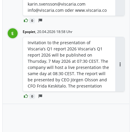
karin.svensson@viscaria.com
info@viscaria.com oder www.viscaria.co
0
Epopiet
,
20.04.2026 18:58 Uhr
E
Invitation to the presentation of
Viscaria’s Q1 report 2026 Viscaria’s Q1
report 2026 will be published on
Thursday, 7 May 2026 at 07:30 CEST. The
company will host a live presentation the
Antwor
same day at 08:30 CEST. The report will
be presented by CEO Jörgen Olsson and
CFO Frida Keskitalo. The presentation
will be held in English, include a Q&A
0
session and can be accessed
here: https://www.youtube.com/live/aPni
19d6qQw