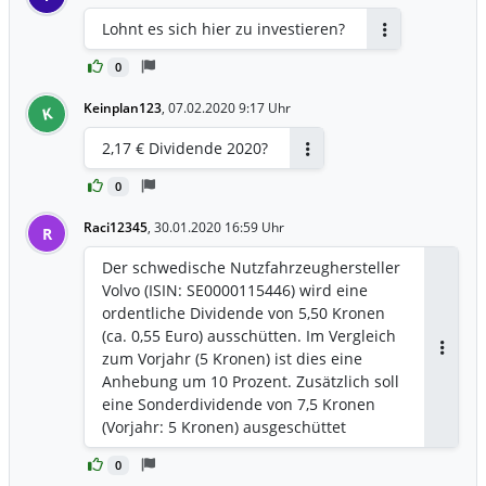
zitiert das Portal Innovationorigins den
Technischen Direktor der Volvo-Gruppe,
Lohnt es sich hier zu investieren?
Thierry Hours. Dies soll Hours im
Antworten
Rahmen der Forschungs- und
0
Innovationstage der Europäischen
Keinplan123
,
07.02.2020 9:17 Uhr
K
Kommission gesagt haben. Er sagte
demzufolge auch, dass es wichtig sei,
2,17 € Dividende 2020?
dass Wasserstoff mit
Antworten
grüner Energieproduziert wird. Werde
0
bei der Produktion klimaschädliches
Raci12345
Kohlendioxid freigesetzt, sei das wenig
,
30.01.2020 16:59 Uhr
R
sinnvoll.
Der schwedische Nutzfahrzeughersteller
Volvo (ISIN: SE0000115446) wird eine
ordentliche Dividende von 5,50 Kronen
(ca. 0,55 Euro) ausschütten. Im Vergleich
zum Vorjahr (5 Kronen) ist dies eine
Antwor
Anhebung um 10 Prozent. Zusätzlich soll
eine Sonderdividende von 7,5 Kronen
(Vorjahr: 5 Kronen) ausgeschüttet
werden. Auf Basis des derzeitigen
0
Börsenkurses von 15,45 Euro beträgt die