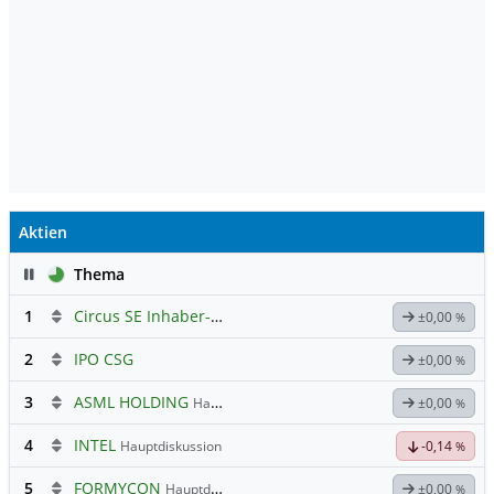
Aktien
Pause
Thema
1
Circus SE Inhaber-Akt
Hauptdiskussion
±0,00
%
2
IPO CSG
±0,00
%
3
ASML HOLDING
Hauptdiskussion
±0,00
%
4
INTEL
Hauptdiskussion
-0,14
%
5
FORMYCON
Hauptdiskussion
±0,00
%