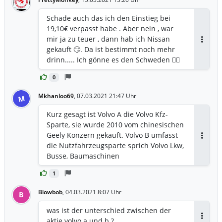
Schade auch das ich den Einstieg bei
19,10€ verpasst habe . Aber nein , war
mir ja zu teuer , dann hab ich Nissan
Antwor
gekauft 🙄. Da ist bestimmt noch mehr
drinn..... Ich gönne es den Schweden 👍🏼
0
Mkhanloo69
,
07.03.2021 21:47 Uhr
M
Kurz gesagt ist Volvo A die Volvo Kfz-
Sparte, sie wurde 2010 vom chinesischen
Geely Konzern gekauft. Volvo B umfasst
Antwor
die Nutzfahrzeugsparte sprich Volvo Lkw,
Busse, Baumaschinen
1
Blowbob
,
04.03.2021 8:07 Uhr
B
was ist der unterschied zwischen der
aktie volvo a und b ?