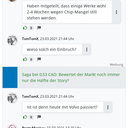
Haben mitgeteilt, dass einige Werke wohl
2-4 Wochen wegen Chip-Mangel still
Antwor
stehen werden.
0
TomTomX
,
23.03.2021 21:44 Uhr
wieso solch ein Einbruch?
Antworten
0
Werbung
Saga bei 0,53 CAD: Bewertet der Markt noch immer
nur die Hälfte der Story?
TomTomX
,
23.03.2021 21:44 Uhr
Ist ist denn heute mit Volvo passiert?
Antworten
0
PrettyMonkey
,
15.03.2021 13:20 Uhr