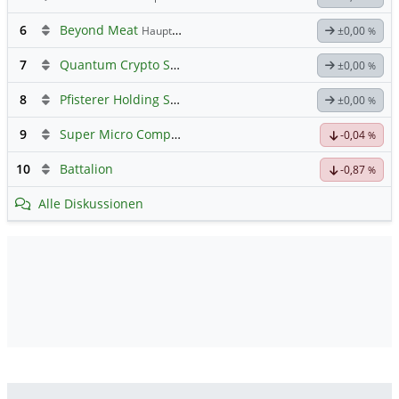
6
Beyond Meat
Hauptdiskussion
±0,00
%
7
Quantum Crypto Security
±0,00
%
8
Pfisterer Holding SE Inhaber-Akt
Hauptdiskussion
±0,00
%
9
Super Micro Computer
Hauptdiskussion
-0,04
%
10
Battalion
-0,87
%
Alle Diskussionen