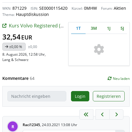
871229
SE0000115420
0MHW
Aktien
WKN:
ISIN:
Kürzel:
Forum:
Hauptdiskussion
Thema:
Kurs Volvo Registered (A)
1T
3M
1J
5J
32,54
EUR
±0,00 %
±0,00
8. August 2026, 12:58 Uhr
,
Lang & Schwarz
Kommentare
64
Neu laden
Login
Registrieren
Raci12345
,
24.03.2021 13:08 Uhr
R