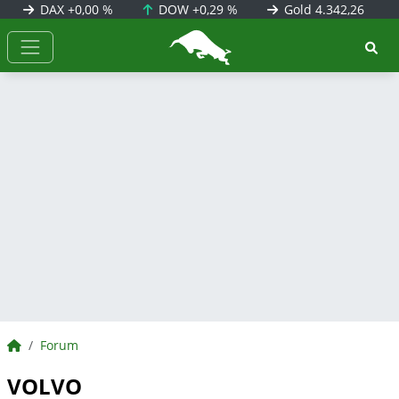
DAX
+0,00 %
DOW
+0,29 %
Gold
4.342,26
BörsenNEWS.de
BörsenNEWS.de
Forum
VOLVO