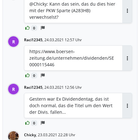
@Chicky: Kann das sein, das du dies hier
mit der PKW Sparte (A283HB)
Antwor
verwechselst?
0
Raci12345
,
24.03.2021 12:57 Uhr
R
https://www.boersen-
zeitung.de/unternehmen/dividenden/SE
Antwor
0000115446
0
Raci12345
,
24.03.2021 12:56 Uhr
R
Gestern war Ex Dividendentag, das ist
doch normal, das die Titel um den Wert
Antwor
der Divis. fallen...
0
Chicky
,
23.03.2021 22:28 Uhr