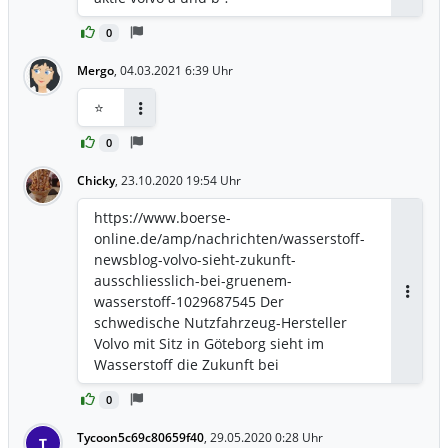
Antwor
0
Mergo
,
04.03.2021 6:39 Uhr
⭐
Antworten
0
Chicky
,
23.10.2020 19:54 Uhr
https://www.boerse-
online.de/amp/nachrichten/wasserstoff-
newsblog-volvo-sieht-zukunft-
ausschliesslich-bei-gruenem-
wasserstoff-1029687545 Der
Antwor
schwedische Nutzfahrzeug-Hersteller
Volvo mit Sitz in Göteborg sieht im
Wasserstoff die Zukunft bei
Nutzfahrzeugen: "Künftig werden alle
0
Lastwagen und Busse mit Wasserstoff
betrieben. Davon sind wir überzeugt",
Tycoon5c69c80659f40
,
29.05.2020 0:28 Uhr
T