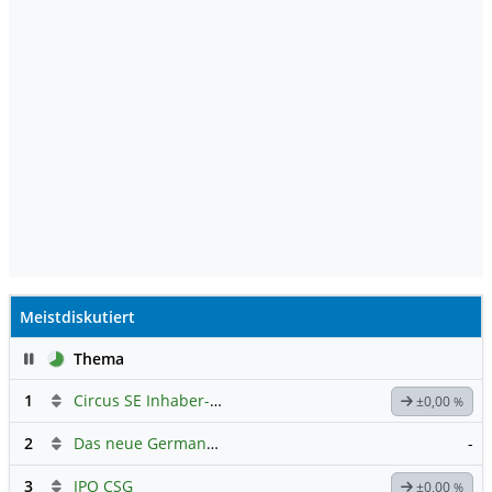
bei 11,1 Prozent (Vorjahr: 10,4 Prozent).
Volvo sprach von einem starken Jahr,
warnte aber vor gestiegenen Kosten. Der
Konzern mit Sitz in Göteborg ist ein
Hersteller von Nutzfahrzeugen wie LKW,
Omnibusse sowie Baumaschinen und
Fahrwerke und beschäftigt knapp
105.000 Mitarbeiter. Quelle:
Finanzen.net
Meistdiskutiert
Pause
Thema
1
Circus SE Inhaber-Akt
Hauptdiskussion
±0,00
%
2
Das neue Germany 40 Prognose Forum
-
3
IPO CSG
±0,00
%