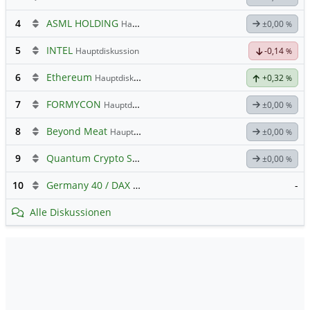
4
ASML HOLDING
Hauptdiskussion
±0,00
%
5
INTEL
Hauptdiskussion
-0,14
%
6
Ethereum
Hauptdiskussion
+0,32
%
7
FORMYCON
Hauptdiskussion
±0,00
%
8
Beyond Meat
Hauptdiskussion
±0,00
%
9
Quantum Crypto Security
±0,00
%
10
Germany 40 / DAX Prognose
-
Alle Diskussionen