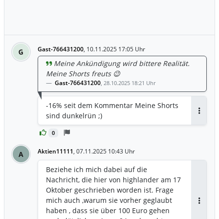
Gast-766431200
,
10.11.2025 17:05 Uhr
G
Meine Ankündigung wird bittere Realität.
Meine Shorts freuts 😉
Gast-766431200
,
28.10.2025 18:21 Uhr
-16% seit dem Kommentar Meine Shorts
sind dunkelrün ;)
Antwor
0
Aktien11111
,
07.11.2025 10:43 Uhr
A
Beziehe ich mich dabei auf die
Nachricht, die hier von highlander am 17
Oktober geschrieben worden ist. Frage
mich auch ,warum sie vorher geglaubt
Antwor
haben , dass sie über 100 Euro gehen