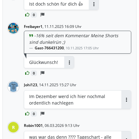
Ist doch schön für dich 👍
Antworten
0
Freibayer1
,
11.11.2025 16:09 Uhr
-16% seit dem Kommentar Meine Shorts
sind dunkelrün ;)
Gast-766431200
,
10.11.2025 17:05 Uhr
Glückwunsch!
Antworten
0
Johi123
,
14.11.2025 15:27 Uhr
Im Dezember werd ich hier nochmal
ordentlich nachlegen
Antwor
0
Robin1001
,
06.03.2026 9:13 Uhr
R
was war das denn ???? Tageschart - alle