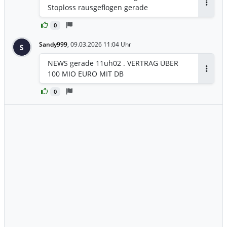
Stoploss rausgeflogen gerade
Antwor
0
Sandy999
,
09.03.2026 11:04 Uhr
S
NEWS gerade 11uh02 . VERTRAG ÜBER
100 MIO EURO MIT DB
Antwor
0