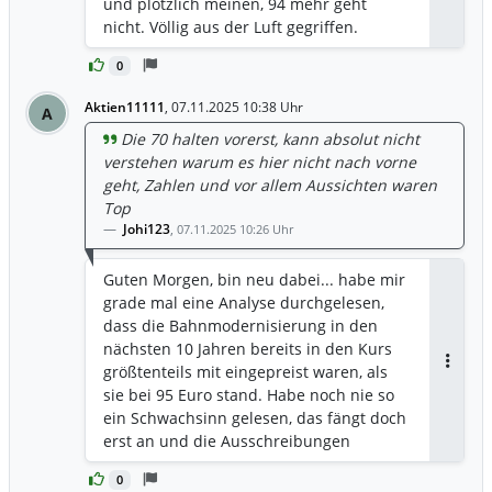
und plötzlich meinen, 94 mehr geht
nicht. Völlig aus der Luft gegriffen.
0
Aktien11111
,
07.11.2025 10:38 Uhr
A
Die 70 halten vorerst, kann absolut nicht
verstehen warum es hier nicht nach vorne
geht, Zahlen und vor allem Aussichten waren
Top
Johi123
,
07.11.2025 10:26 Uhr
Guten Morgen, bin neu dabei... habe mir
grade mal eine Analyse durchgelesen,
dass die Bahnmodernisierung in den
nächsten 10 Jahren bereits in den Kurs
größtenteils mit eingepreist waren, als
Antwor
sie bei 95 Euro stand. Habe noch nie so
ein Schwachsinn gelesen, das fängt doch
erst an und die Ausschreibungen
werden ja für Jahr neu
0
rauskommen....überlege zumindest mit