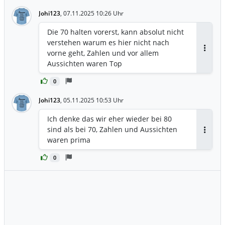
einer kleinen Position
Johi123
,
07.11.2025 10:26 Uhr
einzusteigen...schönes Wochenende
Die 70 halten vorerst, kann absolut nicht
verstehen warum es hier nicht nach
vorne geht, Zahlen und vor allem
Antwor
Aussichten waren Top
0
Johi123
,
05.11.2025 10:53 Uhr
Ich denke das wir eher wieder bei 80
sind als bei 70, Zahlen und Aussichten
Antwor
waren prima
0