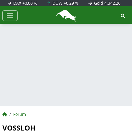
DAX
+0,00 %
DOW
+0,29 %
Gold
4.342,26
BörsenNEWS.de
BörsenNEWS.de
Forum
VOSSLOH