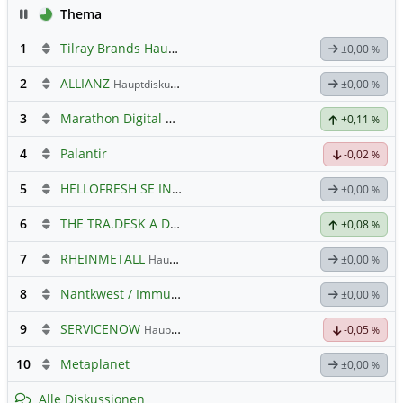
Pause
Thema
1
Tilray Brands Hauptforum
±0,00
%
2
ALLIANZ
Hauptdiskussion
±0,00
%
3
Marathon Digital Holdings
+0,11
%
4
Palantir
-0,02
%
5
HELLOFRESH SE INH O.N.
Hauptdiskussion
±0,00
%
6
THE TRA.DESK A DL-,000001
Hauptdiskussion
+0,08
%
7
RHEINMETALL
Hauptdiskussion
±0,00
%
8
Nantkwest / Immunitybio -> IBRX
±0,00
%
9
SERVICENOW
Hauptdiskussion
-0,05
%
10
Metaplanet
±0,00
%
Alle Diskussionen