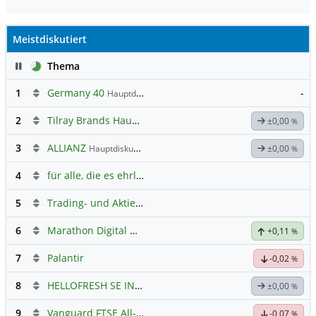
Meistdiskutiert
Pause
Thema
1
Germany 40
-
Hauptdiskussion
2
Tilray Brands Hauptforum
±0,00
%
3
ALLIANZ
Hauptdiskussion
±0,00
%
4
für alle, die es ehrlich meinen beim Traden.
5
Trading- und Aktien-Chat
6
Marathon Digital Holdings
+0,11
%
7
Palantir
-0,02
%
8
HELLOFRESH SE INH O.N.
Hauptdiskussion
±0,00
%
9
Vanguard FTSE All-World ETF $ Cap
Hauptdiskussion
-0,07
%