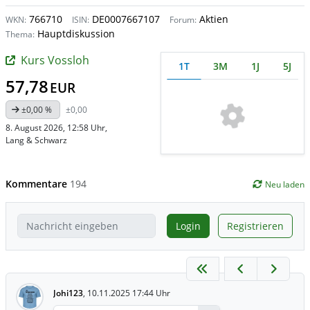
766710
DE0007667107
Aktien
WKN:
ISIN:
Forum:
Hauptdiskussion
Thema:
Kurs Vossloh
1T
3M
1J
5J
57,78
EUR
±0,00 %
±0,00
8. August 2026, 12:58 Uhr
,
Lang & Schwarz
Kommentare
194
Neu laden
Login
Registrieren
Johi123
,
10.11.2025 17:44 Uhr