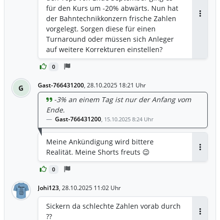
für den Kurs um -20% abwärts. Nun hat
der Bahntechnikkonzern frische Zahlen
Antwor
vorgelegt. Sorgen diese für einen
Turnaround oder müssen sich Anleger
auf weitere Korrekturen einstellen?
https://www.finanznachrichten.de/nachri
0
chten-2025-10/66846391-vossloh-aktie-
comeback-auf-den-schienen-486.htm
Gast-766431200
,
28.10.2025 18:21 Uhr
G
-3% an einem Tag ist nur der Anfang vom
Ende.
Gast-766431200
,
15.10.2025 8:24 Uhr
Meine Ankündigung wird bittere
Realität. Meine Shorts freuts 😉
Antwor
0
Johi123
,
28.10.2025 11:02 Uhr
Sickern da schlechte Zahlen vorab durch
??
Antwor