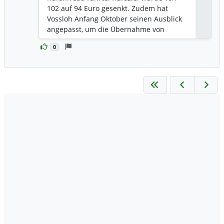
Antwor
102 auf 94 Euro gesenkt. Zudem hat
Vossloh Anfang Oktober seinen Ausblick
angepasst, um die Übernahme von
Sateba abzubilden, was kurzfristig
0
Unsicherheiten erzeugt hat. Trotz dieser
Belastungen bleibt die mittelfristige
Perspektive laut Analysten stabil,
allerdings reagiert der Markt sensibel
auf Nachrichten und
Prognoseanpassungen.